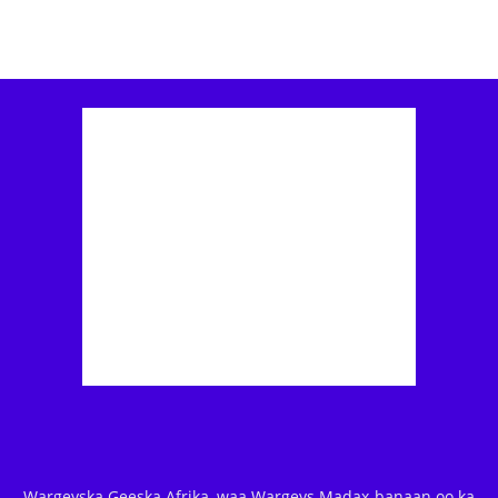
Wargeyska Geeska Afrika, waa Wargeys Madax-banaan oo ka