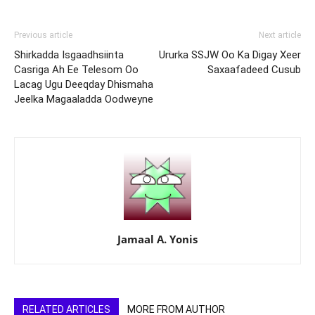
Previous article
Next article
Shirkadda Isgaadhsiinta
Ururka SSJW Oo Ka Digay Xeer
Casriga Ah Ee Telesom Oo
Saxaafadeed Cusub
Lacag Ugu Deeqday Dhismaha
Jeelka Magaaladda Oodweyne
Jamaal A. Yonis
RELATED ARTICLES
MORE FROM AUTHOR