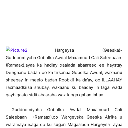
H
argeysa (Geeska)-
Guddoomiyaha Gobolka Awdal Maxamuud Cali Saleebaan
(Ramaax),ayaa ka hadlay xaalada abaareed ee haystay
Deegaano badan oo ka tirsanaa Gobolka Awdal, waxaanu
sheegay in meelo badan Roobkii ka da’ay, oo ILLAAHAY
raxmaadkiisa shubay, waxaanu ku baaqay in laga wada
qayb qaato sidii abaaraha wax looga qaban lahaa.
Guddoomiyaha Gobolka Awdal Maxamuud Cali
Saleebaan (Ramaax),oo Wargeyska Geeska Afrika u
waramaya isaga oo ku sugan Magaalada Hargeysa ayaa