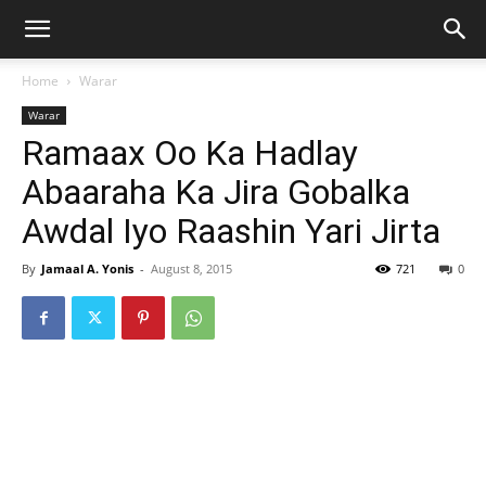
Home
Warar
Warar
Ramaax Oo Ka Hadlay
Abaaraha Ka Jira Gobalka
Awdal Iyo Raashin Yari Jirta
By
Jamaal A. Yonis
-
August 8, 2015
721
0