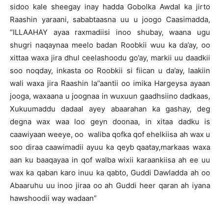
sidoo kale sheegay inay hadda Gobolka Awdal ka jirto
Raashin yaraani, sababtaasna uu u joogo Caasimadda,
“ILLAAHAY ayaa raxmadiisi inoo shubay, waana ugu
shugri naqaynaa meelo badan Roobkii wuu ka da’ay, oo
xittaa waxa jira dhul ceelashoodu go’ay, markii uu daadkii
soo noqday, inkasta oo Roobkii si fiican u da’ay, laakiin
wali waxa jira Raashin la’’aantii oo imika Hargeysa ayaan
jooga, waxaana u joognaa in wuxuun gaadhsiino dadkaas,
Xukuumaddu dadaal ayey abaarahan ka gashay, deg
degna wax waa loo geyn doonaa, in xitaa dadku is
caawiyaan weeye, oo waliba qofka qof ehelkiisa ah wax u
soo diraa caawimadii ayuu ka qeyb qaatay,markaas waxa
aan ku baaqayaa in qof walba wixii karaankiisa ah ee uu
wax ka qaban karo inuu ka qabto, Guddi Dawladda ah oo
Abaaruhu uu inoo jiraa oo ah Guddi heer qaran ah iyana
hawshoodii way wadaan”