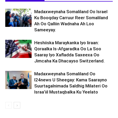
Madaxweynaha Somaliland Oo Israel
Ku Booqday Carruur Reer Somaliland
Ah Oo Qalliin Wadnaha Ah Loo
Sameeyay.
Heshiiska Maraykanka Iyo Iiraan:
Qoraalka Is-Afgaradka Oo La Soo
Saaray Iyo Xafladda Saxeexa Oo
Jimcaha Ka Dhacayso Switzerland.
Madaxweynaha Somaliland Oo
I24news U Sheegay: Kama Saarayno
Suurtagalnimada Saldhig Milateri Oo
Israa’iil Mustaqbalka Ku Yeelato