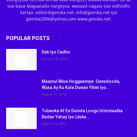
soo baxa Magaalada Hargeysa. waxaad nagala soo xidhiidhi
kartaa: editor@geeska.net, info@geeska.net iyo
geeska2006@yahoo.com www.geeska.net
POPULAR POSTS
Dab Iyo Cadho
January 18, 2018
Maamul Mise Hoggaamiye: Qeexdooda,
Waxa Ay Ku Kala Duwan Yihiin Iyo...
August 17, 2018
Tobanka Af Ee Dunida Loogu Isticmaalka
Badan Yahay Iyo Liiska...
August 15, 2018