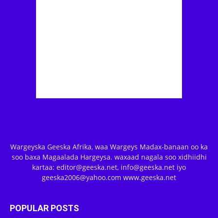
Wargeyska Geeska Afrika, waa Wargeys Madax-banaan oo ka
soo baxa Magaalada Hargeysa. waxaad nagala soo xidhiidhi
kartaa: editor@geeska.net, info@geeska.net iyo
geeska2006@yahoo.com www.geeska.net
POPULAR POSTS