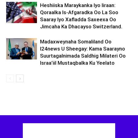
Heshiiska Maraykanka Iyo Iiraan:
Qoraalka Is-Afgaradka Oo La Soo
Saaray Iyo Xafladda Saxeexa Oo
Jimcaha Ka Dhacayso Switzerland.
Madaxweynaha Somaliland Oo
I24news U Sheegay: Kama Saarayno
Suurtagalnimada Saldhig Milateri Oo
Israa’iil Mustaqbalka Ku Yeelato