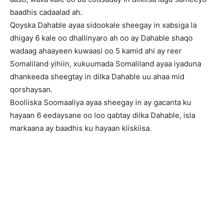
baadhis cadaalad ah.
Qoyska Dahable ayaa sidookale sheegay in xabsiga la
dhigay 6 kale oo dhallinyaro ah oo ay Dahable shaqo
wadaag ahaayeen kuwaasi oo 5 kamid ahi ay reer
Somaliland yihiin, xukuumada Somaliland ayaa iyaduna
dhankeeda sheegtay in dilka Dahable uu ahaa mid
qorshaysan.
Booliiska Soomaaliya ayaa sheegay in ay gacanta ku
hayaan 6 eedaysane oo loo qabtay dilka Dahable, isla
markaana ay baadhis ku hayaan kiiskiisa.