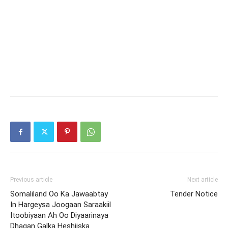
Previous article
Next article
Somaliland Oo Ka Jawaabtay
Tender Notice
In Hargeysa Joogaan Saraakiil
Itoobiyaan Ah Oo Diyaarinaya
Dhaqan Galka Heshiiska