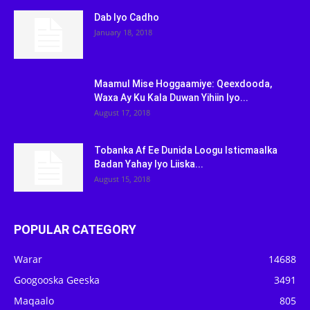
Dab Iyo Cadho
January 18, 2018
Maamul Mise Hoggaamiye: Qeexdooda,
Waxa Ay Ku Kala Duwan Yihiin Iyo...
August 17, 2018
Tobanka Af Ee Dunida Loogu Isticmaalka
Badan Yahay Iyo Liiska...
August 15, 2018
POPULAR CATEGORY
Warar
14688
Googooska Geeska
3491
Maqaalo
805