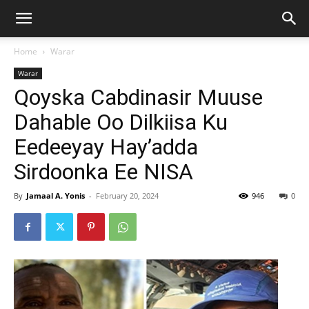
Home
Warar
Warar
Qoyska Cabdinasir Muuse
Dahable Oo Dilkiisa Ku
Eedeeyay Hay’adda
Sirdoonka Ee NISA
By
Jamaal A. Yonis
-
February 20, 2024
946
0