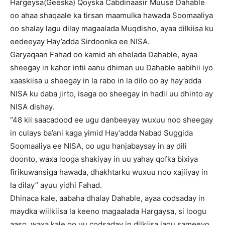
Hargeysa(Geeska) Qoyska Cabdinaasir Muuse Dahable
oo ahaa shaqaale ka tirsan maamulka hawada Soomaaliya
oo shalay lagu dilay magaalada Muqdisho, ayaa dilkiisa ku
eedeeyay Hay’adda Sirdoonka ee NISA.
Garyaqaan Fahad oo kamid ah ehelada Dahable, ayaa
sheegay in kahor intii aanu dhiman uu Dahable aabihii iyo
xaaskiisa u sheegay in la rabo in la dilo oo ay hay’adda
NISA ku daba jirto, isaga oo sheegay in hadii uu dhinto ay
NISA dishay.
“48 kii saacadood ee ugu danbeeyay wuxuu noo sheegay
in culays ba’ani kaga yimid Hay’adda Nabad Suggida
Soomaaliya ee NISA, oo ugu hanjabaysay in ay dili
doonto, waxa looga shakiyay in uu yahay qofka bixiya
firikuwansiga hawada, dhakhtarku wuxuu noo xajiiyay in
la dilay” ayuu yidhi Fahad.
Dhinaca kale, aabaha dhalay Dahable, ayaa codsaday in
maydka wiilkiisa la keeno magaalada Hargaysa, si loogu
aaso, waxa kale oo uu codsaday in dilkiisa lagu sameeyo