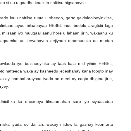
o si uu u gaadho kaalinta naftiisu higsanayso.
do inuu naftiisa runta u sheego, garto galdaloolooyinkiisa,
intaas ayuu bilaabayaa HEBEL inuu bedelo aragtidii laga
a miisaan iyo muuqaal aanu hore u lahaan jirin, waxaanu ku
n, maqaamka uu leeyahayna dejiyaan maamuuska uu mudan
wladda iyo bulshooyinku ay taas kala mid yihiin HEBEL,
abto nafteeda waxa ay kasheedu jeceshahay kana foogto inay
xa ay hambabaraysaa iyada oo meel ay cagta dhigtaa jirin,
ryey.
dhiidhka ka dhexeeya tilmaamahan sare iyo siyaasadda
riiska iyada oo dal ah, waxay midow la gashay koonfurta