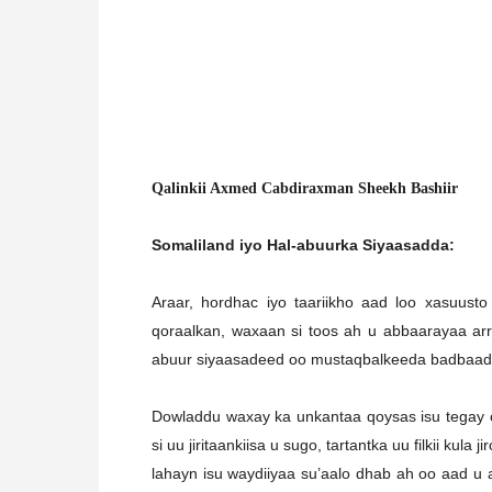
Qalinkii Axmed Cabdiraxman Sheekh Bashiir
Somaliland iyo Hal-abuurka Siyaasadda:
Araar, hordhac iyo taariikho aad loo xasuust
qoraalkan, waxaan si toos ah u abbaarayaa arr
abuur siyaasadeed oo mustaqbalkeeda badbaadi
Dowladdu waxay ka unkantaa qoysas isu tegay 
si uu jiritaankiisa u sugo, tartantka uu filkii ku
lahayn isu waydiiyaa su’aalo dhab ah oo aad u 