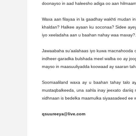
doonayso in aad haleesho adiga oo aan hilmaama
Waxa aan filayaa in la gaadhay wakhti mudan in
khaldan? Halkee ayaan ku soconaa? Sidee aye
iyo xeeladaha aan u baahan nahay waa maxay?
Jawaabaha su’aalahaas iyo kuwa macnahooda oo 
indheer-garadka bulshada meel walba oo ay joogaa
mayso in maasuuliyadda koowaad ay saaran tah
Soomaaliland waxa ay u baahan tahay talo ay
mustaqbalkeeda, una sahla inay jeexato darii
xidhnaan is bedelka maamulka siyaasadeed ee 
qsuureeya@live.com