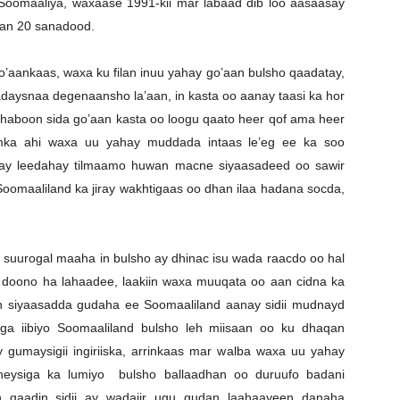
oomaaliya, waxaase 1991-kii mar labaad dib loo aasaasay
dan 20 sanadood.
’aankaas, waxa ku filan inuu yahay go’aan bulsho qaadatay,
aysnaa degenaansho la’aan, in kasta oo aanay taasi ka hor
u haboon sida go’aan kasta oo loogu qaato heer qof ama heer
iimka ahi waxa uu yahay muddada intaas le’eg ee ka soo
 ay leedahay tilmaamo huwan macne siyaasadeed oo sawir
 Soomaaliland ka jiray wakhtigaas oo dhan ilaa hadana socda,
urogal maaha in bulsho ay dhinac isu wada raacdo oo hal
 doono ha lahaadee, laakiin waxa muuqata oo aan cidna ka
in siyaasadda gudaha ee Soomaaliland aanay sidii mudnayd
ga iibiyo Soomaaliland bulsho leh miisaan oo ku dhaqan
gumaysigii ingiriiska, arrinkaas mar walba waxa uu yahay
eysiga ka lumiyo bulsho ballaadhan oo duruufo badani
n qaadin sidii ay wadajir ugu gudan laahaayeen danaha