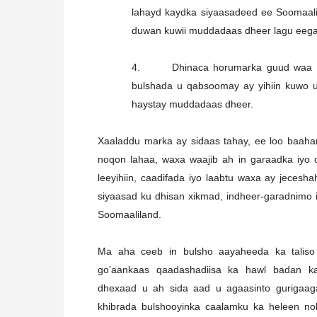
lahayd kaydka siyaasadeed ee Soomaalil
duwan kuwii muddadaas dheer lagu eeg
4. Dhinaca horumarka guud waa in s
bulshada u qabsoomay ay yihiin kuwo u
haystay muddadaas dheer.
Xaaladdu marka ay sidaas tahay, ee loo baahan ya
noqon lahaa, waxa waajib ah in garaadka iyo 
leeyihiin, caadifada iyo laabtu waxa ay jecesha
siyaasad ku dhisan xikmad, indheer-garadnimo i
Soomaaliland.
Ma aha ceeb in bulsho aayaheeda ka talis
go’aankaas qaadashadiisa ka hawl badan k
dhexaad u ah sida aad u agaasinto gurigaa
khibrada bulshooyinka caalamku ka heleen no