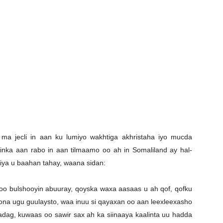
Newspaper
o ma jecli in aan ku lumiyo wakhtiga akhristaha iyo mucda
inka aan rabo in aan tilmaamo oo ah in Somaliland ay hal-
ya u baahan tahay, waana sidan:
oo bulshooyin abuuray, qoyska waxa aasaas u ah qof, qofku
la jirona ugu guulaysto, waa inuu si qayaxan oo aan leexleexasho
adag, kuwaas oo sawir sax ah ka siinaaya kaalinta uu hadda