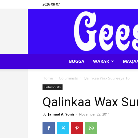
2026-08-07
BOGGA
WARAR
MAQA
Home
Columnists
Qalinkaa Wax Suureeya 16
Columnists
Qalinkaa Wax Su
By
Jamaal A. Yonis
-
November 22, 2011