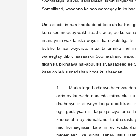
Soomaaliya, waxay aasaaseen Jamhuuriyadda S
Somaliland, waxaana ka soo wareegay in ka ba
Uma socdo in aan hadda dood toos ah ka furo go
kuna soo mooday wakhti aad u adag oo ku sumad
imanayn in wax la iska waydiin karo wakhtiga k
bulsho la isu waydiiyo, maanta arrinka muh
wareegtay dib u aasaaskii Soomaaliland waxa
fiican ka bixinaaya hal-abuurkii siyaasadeed ee
kaas oo leh sumadahan hoos ku sheegan::
1. Marka laga hadlaayo heer waddan su
arrin ay ku wada qanacdo miisaanka uu
daahnayn in si weyn loogu doodi karo 
ugu guulaysan in lagu qanciyo ama la
xuduudaha ay Somaliland ka dhaxashay 
mid hortaagnaan kara in uu wada dan
mideeyaan, ka dibna aanay isula jaa