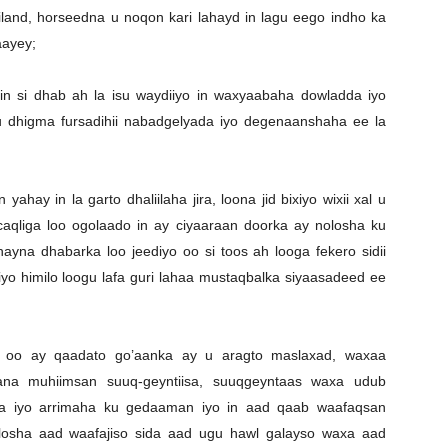
and, horseedna u noqon kari lahayd in lagu eego indho ka
aayey;
i dhab ah la isu waydiiyo in waxyaabaha dowladda iyo
 dhigma fursadihii nabadgelyada iyo degenaanshaha ee la
hay in la garto dhaliilaha jira, loona jid bixiyo wixii xal u
caqliga loo ogolaado in ay ciyaaraan doorka ay nolosha ku
hayna dhabarka loo jeediyo oo si toos ah looga fekero sidii
yo himilo loogu lafa guri lahaa mustaqbalka siyaasadeed ee
o oo ay qaadato go’aanka ay u aragto maslaxad, waxaa
ana muhiimsan suuq-geyntiisa, suuqgeyntaas waxa udub
ga iyo arrimaha ku gedaaman iyo in aad qaab waafaqsan
losha aad waafajiso sida aad ugu hawl galayso waxa aad