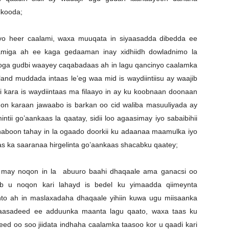
lkooda;
heer caalami, waxa muuqata in siyaasadda dibedda ee
lamiga ah ee kaga gedaaman inay xidhiidh dowladnimo la
looga gudbi waayey caqabadaas ah in lagu qancinyo caalamka
d muddada intaas le’eg waa mid is waydiintiisu ay waajib
i kara is waydiintaas ma filaayo in ay ku koobnaan doonaan
on karaan jawaabo is barkan oo cid waliba masuuliyada ay
tii go’aankaas la qaatay, sidii loo agaasimay iyo sabaibihii
 haboon tahay in la ogaado doorkii ku adaanaa maamulka iyo
as ka saaranaa hirgelinta go’aankaas shacabku qaatey;
ay noqon in la abuuro baahi dhaqaale ama ganacsi oo
ab u noqon kari lahayd is bedel ku yimaadda qiimeynta
o ah in maslaxadaha dhaqaale yihiin kuwa ugu miisaanka
aasadeed ee adduunka maanta lagu qaato, waxa taas ku
ed oo soo jiidata indhaha caalamka taasoo kor u qaadi kari