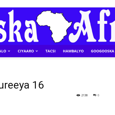
ALO
CIYAARO
TACSI
HAMBALYO
GOOGOOSKA 
Geeska
ureeya 16
Afrika
2138
0