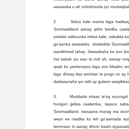
aasaaska u ah noloshooda iyo mustaqba
2. Sidoo kale marka laga hadlaayo 
Soomaaliland aanay jebin teedka caa
yeelato adduunka intiisa kale, sababta 
go’aanka aasaaska dowladda Soomaalilan
taariikheed tahay. Jawaabaha ka soo bix
hal sabab iyo wax la mid ah, waxay noq
qayb ku yeelanayso laga soo bilaabo amin
lagu dhisay ilaa amintan la joogo oo ay
dadweynaha iyo sidii ay guteen waajibka
3. Muddada intaas le’eg suurogal m
hunguri gelisa caalamka, taasoo sab
Soomaaliland, waxaana marag ma doont
weyn ee raadka ku leh go’aamada siy
lammaan in aanay dhicin baahi siyaasade