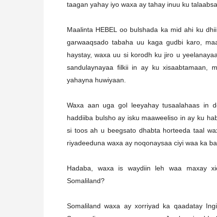
taagan yahay iyo waxa ay tahay inuu ku talaabsad
Maalinta HEBEL oo bulshada ka mid ahi ku dhiira
garwaaqsado tabaha uu kaga gudbi karo, maal
haystay, waxa uu si korodh ku jiro u yeelanaya
sandulaynayaa filkii in ay ku xisaabtamaa
yahayna huwiyaan.
Waxa aan uga gol leeyahay tusaalahaas in do
haddiiba bulsho ay isku maaweeliso in ay ku h
si toos ah u beegsato dhabta horteeda taal wa
riyadeeduna waxa ay noqonaysaa ciyi waa ka ba
Hadaba, waxa is waydiin leh waa maxay xi
Somaliland?
Somaliland waxa ay xorriyad ka qaadatay Ingi