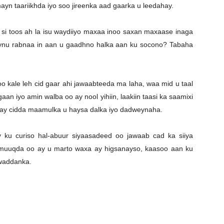
yn taariikhda iyo soo jireenka aad gaarka u leedahay.
 si toos ah la isu waydiiyo maxaa inoo saxan maxaase inaga
ynu rabnaa in aan u gaadhno halka aan ku socono? Tabaha
.
kale leh cid gaar ahi jawaabteeda ma laha, waa mid u taal
n iyo amin walba oo ay nool yihiin, laakiin taasi ka saamixi
ay cidda maamulka u haysa dalka iyo dadweynaha.
 ku curiso hal-abuur siyaasadeed oo jawaab cad ka siiya
q muuqda oo ay u marto waxa ay higsanayso, kaasoo aan ku
waddanka.