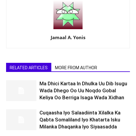
Jamaal A. Yonis
RELATED ARTICLES
MORE FROM AUTHOR
Ma Dhici Kartaa In Dhulka Uu Dib Isugu
Wada Dhego Oo Uu Noqdo Gobal
Keliya Oo Berriga Isaga Wada Xidhan
Cuqaasha Iyo Salaadiinta Xilalka Ka
Qabta Somaliland Iyo Khatarta Isku
Milanka Dhaqanka Iyo Siyaasadda