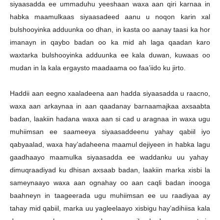
siyaasadda ee ummaduhu yeeshaan waxa aan qiri karnaa in
habka maamulkaas siyaasadeed aanu u noqon karin xal
bulshooyinka adduunka oo dhan, in kasta oo aanay taasi ka hor
imanayn in qaybo badan oo ka mid ah laga qaadan karo
waxtarka bulshooyinka adduunka ee kala duwan, kuwaas oo
mudan in la kala ergaysto maadaama oo faa’iido ku jirto.
Haddii aan eegno xaaladeena aan hadda siyaasadda u raacno,
waxa aan arkaynaa in aan qaadanay barnaamajkaa axsaabta
badan, laakiin hadana waxa aan si cad u aragnaa in waxa ugu
muhiimsan ee saameeya siyaasaddeenu yahay qabiil iyo
qabyaalad, waxa hay’adaheena maamul dejiyeen in habka lagu
gaadhaayo maamulka siyaasadda ee waddanku uu yahay
dimuqraadiyad ku dhisan axsaab badan, laakiin marka xisbi la
sameynaayo waxa aan ognahay oo aan caqli badan inooga
baahneyn in taageerada ugu muhiimsan ee uu raadiyaa ay
tahay mid qabiil, marka uu yagleelaayo xisbigu hay’adihiisa kala