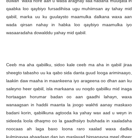
duwan waxa hore aan u wada aragnay ilaa hadana muuqata in
qaabka loo qaybiyo fursadihiisa ugu muhiimsan ay tahay mid
qabiil, marka uu ku guulaysto maamulka dalkana waxa aan
wada qirsan nahay in habka loo qaybiyo maamulka iyo
wasaaradaha dowalddu yahay mid qabiil.
Ceeb ma aha qabiilku, sidoo kale ceeb ma aha in qabiil jiraa
sheegto tabasho uu ka qabo sida danta guud looga ariminaayo,
laakiin daw maaha in maankeena iyo arageena oo dhan aan ku
saleyno heer qabiil, isla markaana uu noqdo qabiilku mid inaga
hortaagan horumar badan oo aan gaadhi lahayn, waxa
wanaagsan in haddii maanta la joogo wakhti aanay maskaxo
badani korin, qabiilkuna agtooda ka yahay wax aad u weyn in
sideeda loola dhaqmo oo la gaadhsiiyo bulshada in xaaladaha
noocaas ah laga baxo loona raro xaalad waxa dadka
kulminayaa ahaadaan dan iyo maslaxad higsanaysa meel dheer