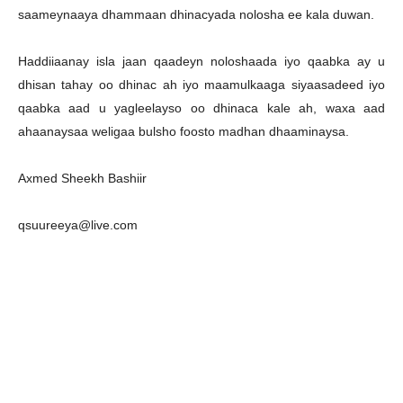
saameynaaya dhammaan dhinacyada nolosha ee kala duwan.
Haddiiaanay isla jaan qaadeyn noloshaada iyo qaabka ay u
dhisan tahay oo dhinac ah iyo maamulkaaga siyaasadeed iyo
qaabka aad u yagleelayso oo dhinaca kale ah, waxa aad
ahaanaysaa weligaa bulsho foosto madhan dhaaminaysa.
Axmed Sheekh Bashiir
qsuureeya@live.com