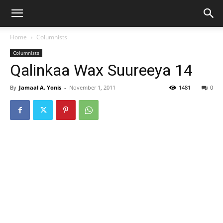
Home
Columnists
Columnists
Qalinkaa Wax Suureeya 14
By
Jamaal A. Yonis
-
November 1, 2011
1481
0