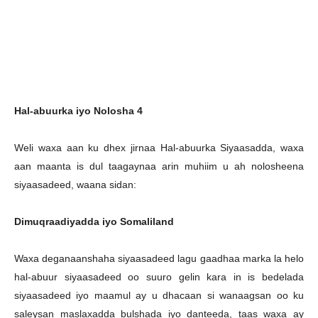
H
al-abuurka iyo Nolosha 4
Weli waxa aan ku dhex jirnaa Hal-abuurka Siyaasadda, waxa
aan maanta is dul taagaynaa arin muhiim u ah nolosheena
siyaasadeed, waana sidan:
Dimuqraadiyadda iyo Somaliland
Waxa deganaanshaha siyaasadeed lagu gaadhaa marka la helo
hal-abuur siyaasadeed oo suuro gelin kara in is bedelada
siyaasadeed iyo maamul ay u dhacaan si wanaagsan oo ku
saleysan maslaxadda bulshada iyo danteeda, taas waxa ay