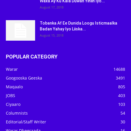
Waxa Ay Ku Kala Duwan Yihiin Iyo...
August 17, 2018
Tobanka Af Ee Dunida Loogu Isticmaalka
Badan Yahay Iyo Liiska...
August 15, 2018
POPULAR CATEGORY
Warar
14688
Googooska Geeska
3491
Maqaalo
805
JOBS
403
Ciyaaro
103
Columnists
54
Editorial/Staff Writer
30
Warar Dheeraada
16