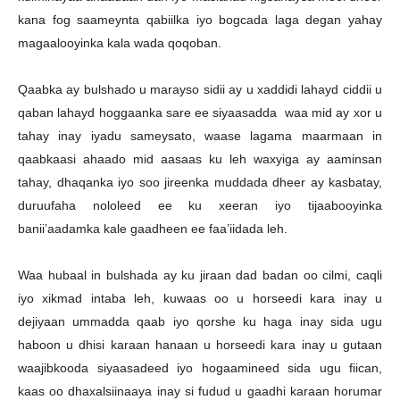
kana fog saameynta qabiilka iyo bogcada laga degan yahay
magaalooyinka kala wada qoqoban.
Qaabka ay bulshado u marayso sidii ay u xaddidi lahayd ciddii u
qaban lahayd hoggaanka sare ee siyaasadda waa mid ay xor u
tahay inay iyadu sameysato, waase lagama maarmaan in
qaabkaasi ahaado mid aasaas ku leh waxyiga ay aaminsan
tahay, dhaqanka iyo soo jireenka muddada dheer ay kasbatay,
duruufaha nololeed ee ku xeeran iyo tijaabooyinka
banii’aadamka kale gaadheen ee faa’iidada leh.
Waa hubaal in bulshada ay ku jiraan dad badan oo cilmi, caqli
iyo xikmad intaba leh, kuwaas oo u horseedi kara inay u
dejiyaan ummadda qaab iyo qorshe ku haga inay sida ugu
haboon u dhisi karaan hanaan u horseedi kara inay u gutaan
waajibkooda siyaasadeed iyo hogaamineed sida ugu fiican,
kaas oo dhaxalsiinaaya inay si fudud u gaadhi karaan horumar