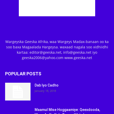
Wargeyska Geeska Afrika, waa Wargeys Madax-banaan oo ka
soo baxa Magaalada Hargeysa. waxaad nagala soo xidhiidhi
kartaa: editor@geeska.net, info@geeska.net iyo
geeska2006@yahoo.com www.geeska.net
POPULAR POSTS
Dab Iyo Cadho
January 18, 2018
Maamul Mise Hoggaamiye: Qeexdooda,