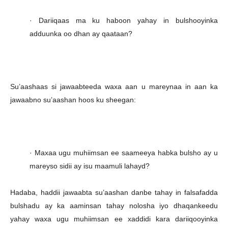
· Dariiqaas ma ku haboon yahay in bulshooyinka
adduunka oo dhan ay qaataan?
Su’aashaas si jawaabteeda waxa aan u mareynaa in aan ka
jawaabno su’aashan hoos ku sheegan:
· Maxaa ugu muhiimsan ee saameeya habka bulsho ay u
mareyso sidii ay isu maamuli lahayd?
Hadaba, haddii jawaabta su’aashan danbe tahay in falsafadda
bulshadu ay ka aaminsan tahay nolosha iyo dhaqankeedu
yahay waxa ugu muhiimsan ee xaddidi kara dariiqooyinka