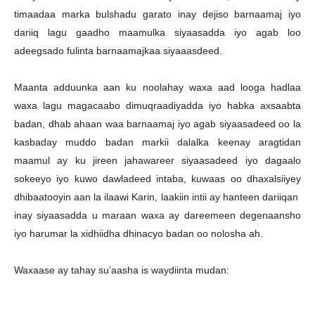
timaadaa marka bulshadu garato inay dejiso barnaamaj iyo
dariiq lagu gaadho maamulka siyaasadda iyo agab loo
adeegsado fulinta barnaamajkaa siyaaasdeed.
Maanta adduunka aan ku noolahay waxa aad looga hadlaa
waxa lagu magacaabo dimuqraadiyadda iyo habka axsaabta
badan, dhab ahaan waa barnaamaj iyo agab siyaasadeed oo la
kasbaday muddo badan markii dalalka keenay aragtidan
maamul ay ku jireen jahawareer siyaasadeed iyo dagaalo
sokeeyo iyo kuwo dawladeed intaba, kuwaas oo dhaxalsiiyey
dhibaatooyin aan la ilaawi Karin, laakiin intii ay hanteen dariiqan
inay siyaasadda u maraan waxa ay dareemeen degenaansho
iyo harumar la xidhiidha dhinacyo badan oo nolosha ah.
Waxaase ay tahay su’aasha is waydiinta mudan: