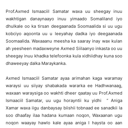
Prof.Axmed Ismaaciil Samatar waxa uu sheegay inuu
wakhtigan danaynaayo inuu yimaado Somaliland iyo
dhulkale oo ka tirsan deegaanada Soomaalida si uu ugu
kobciyo aqoonta uu u leeyahay dadka iyo deegaanada
Soomaalida. Waxaaanu meesha ka saaray inay wax kulan
ah yeesheen madaxweyne Axmed Siilaanyo inkasta oo uu
sheegay inuu khadka telefoonka kula xidhiidhay kuna soo
dhaweeyay dalka Maraykanka.
Axmed Ismaaciil Samatar ayaa arimahan kaga waramay
waraysi uu siiyay shabakada wararka ee Hadhwanaag,
waxaan waraysiga oo wakhti dheer qaatay uu Prof.Axmed
Ismaaciil Samatar, uu ugu horayntii ku yidhi “ Aniga
Xamar waxa iigu danbaysay biishii tobnaad ee sanadkii la
soo dhaafay ilaa hadana kumaan noqon, Waxaanan ugu
noqon waayay hawlo kale ayaa aniga I haysta oo aan