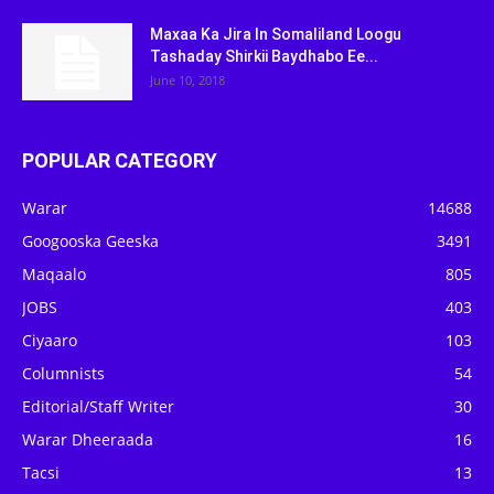
Maxaa Ka Jira In Somaliland Loogu
Tashaday Shirkii Baydhabo Ee...
June 10, 2018
POPULAR CATEGORY
Warar
14688
Googooska Geeska
3491
Maqaalo
805
JOBS
403
Ciyaaro
103
Columnists
54
Editorial/Staff Writer
30
Warar Dheeraada
16
Tacsi
13