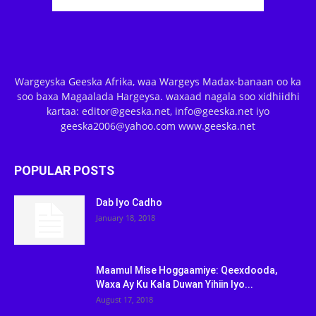
Wargeyska Geeska Afrika, waa Wargeys Madax-banaan oo ka
soo baxa Magaalada Hargeysa. waxaad nagala soo xidhiidhi
kartaa: editor@geeska.net, info@geeska.net iyo
geeska2006@yahoo.com www.geeska.net
POPULAR POSTS
Dab Iyo Cadho
January 18, 2018
Maamul Mise Hoggaamiye: Qeexdooda,
Waxa Ay Ku Kala Duwan Yihiin Iyo...
August 17, 2018