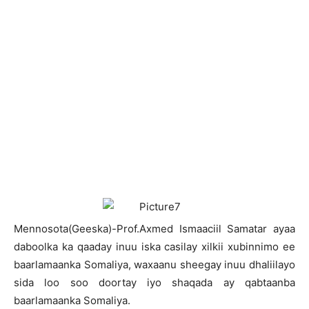
M
ennosota(Geeska)-Prof.Axmed Ismaaciil Samatar ayaa
daboolka ka qaaday inuu iska casilay xilkii xubinnimo ee
baarlamaanka Somaliya, waxaanu sheegay inuu dhaliilayo
sida loo soo doortay iyo shaqada ay qabtaanba
baarlamaanka Somaliya.