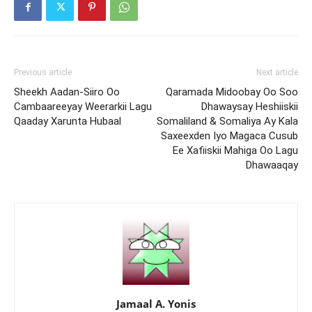
Previous article
Next article
Sheekh Aadan-Siiro Oo
Qaramada Midoobay Oo Soo
Cambaareeyay Weerarkii Lagu
Dhawaysay Heshiiskii
Qaaday Xarunta Hubaal
Somaliland & Somaliya Ay Kala
Saxeexden Iyo Magaca Cusub
Ee Xafiiskii Mahiga Oo Lagu
Dhawaaqay
Jamaal A. Yonis