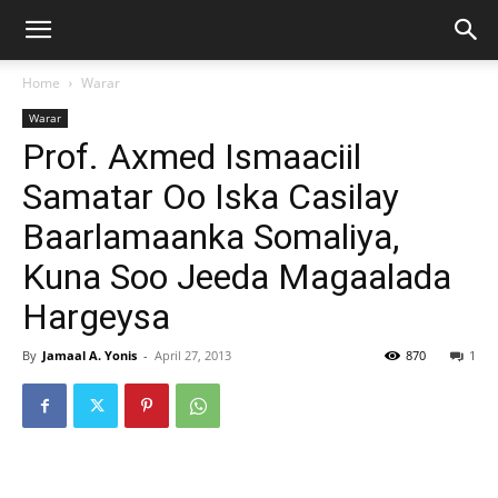
Home
Warar
Warar
Prof. Axmed Ismaaciil
Samatar Oo Iska Casilay
Baarlamaanka Somaliya,
Kuna Soo Jeeda Magaalada
Hargeysa
By
Jamaal A. Yonis
-
April 27, 2013
870
1