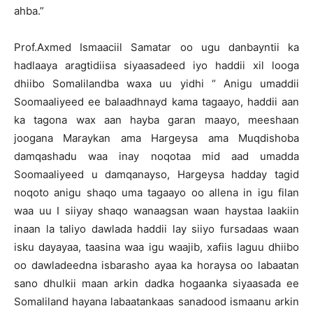
ahba.”
Prof.Axmed Ismaaciil Samatar oo ugu danbayntii ka
hadlaaya aragtidiisa siyaasadeed iyo haddii xil looga
dhiibo Somalilandba waxa uu yidhi “ Anigu umaddii
Soomaaliyeed ee balaadhnayd kama tagaayo, haddii aan
ka tagona wax aan hayba garan maayo, meeshaan
joogana Maraykan ama Hargeysa ama Muqdishoba
damqashadu waa inay noqotaa mid aad umadda
Soomaaliyeed u damqanayso, Hargeysa hadday tagid
noqoto anigu shaqo uma tagaayo oo allena in igu filan
waa uu I siiyay shaqo wanaagsan waan haystaa laakiin
inaan la taliyo dawlada haddii lay siiyo fursadaas waan
isku dayayaa, taasina waa igu waajib, xafiis laguu dhiibo
oo dawladeedna isbarasho ayaa ka horaysa oo labaatan
sano dhulkii maan arkin dadka hogaanka siyaasada ee
Somaliland hayana labaatankaas sanadood ismaanu arkin