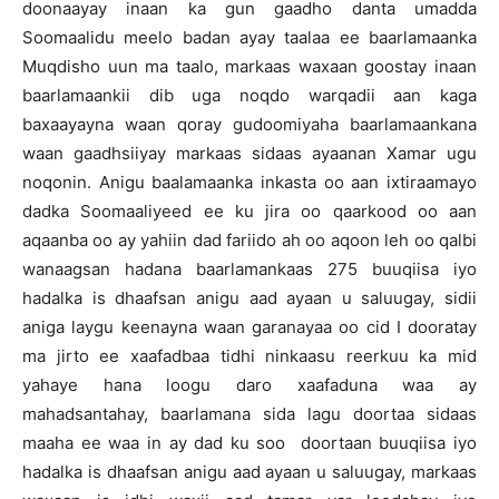
doonaayay inaan ka gun gaadho danta umadda
Soomaalidu meelo badan ayay taalaa ee baarlamaanka
Muqdisho uun ma taalo, markaas waxaan goostay inaan
baarlamaankii dib uga noqdo warqadii aan kaga
baxaayayna waan qoray gudoomiyaha baarlamaankana
waan gaadhsiiyay markaas sidaas ayaanan Xamar ugu
noqonin. Anigu baalamaanka inkasta oo aan ixtiraamayo
dadka Soomaaliyeed ee ku jira oo qaarkood oo aan
aqaanba oo ay yahiin dad fariido ah oo aqoon leh oo qalbi
wanaagsan hadana baarlamankaas 275 buuqiisa iyo
hadalka is dhaafsan anigu aad ayaan u saluugay, sidii
aniga laygu keenayna waan garanayaa oo cid I dooratay
ma jirto ee xaafadbaa tidhi ninkaasu reerkuu ka mid
yahaye hana loogu daro xaafaduna waa ay
mahadsantahay, baarlamana sida lagu doortaa sidaas
maaha ee waa in ay dad ku soo doortaan buuqiisa iyo
hadalka is dhaafsan anigu aad ayaan u saluugay, markaas