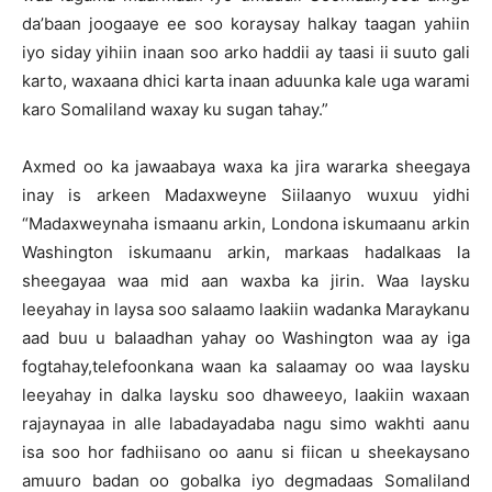
da’baan joogaaye ee soo koraysay halkay taagan yahiin
iyo siday yihiin inaan soo arko haddii ay taasi ii suuto gali
karto, waxaana dhici karta inaan aduunka kale uga warami
karo Somaliland waxay ku sugan tahay.”
Axmed oo ka jawaabaya waxa ka jira wararka sheegaya
inay is arkeen Madaxweyne Siilaanyo wuxuu yidhi
“Madaxweynaha ismaanu arkin, Londona iskumaanu arkin
Washington iskumaanu arkin, markaas hadalkaas la
sheegayaa waa mid aan waxba ka jirin. Waa laysku
leeyahay in laysa soo salaamo laakiin wadanka Maraykanu
aad buu u balaadhan yahay oo Washington waa ay iga
fogtahay,telefoonkana waan ka salaamay oo waa laysku
leeyahay in dalka laysku soo dhaweeyo, laakiin waxaan
rajaynayaa in alle labadayadaba nagu simo wakhti aanu
isa soo hor fadhiisano oo aanu si fiican u sheekaysano
amuuro badan oo gobalka iyo degmadaas Somaliland