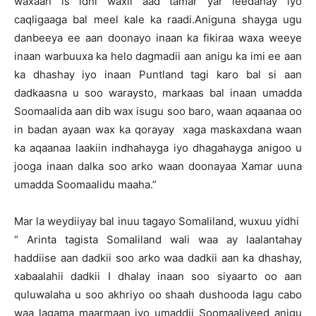
waxaan is idhi waxii aad tamar yar leedahay iyo
caqligaaga bal meel kale ka raadi.Aniguna shayga ugu
danbeeya ee aan doonayo inaan ka fikiraa waxa weeye
inaan warbuuxa ka helo dagmadii aan anigu ka imi ee aan
ka dhashay iyo inaan Puntland tagi karo bal si aan
dadkaasna u soo waraysto, markaas bal inaan umadda
Soomaalida aan dib wax isugu soo baro, waan aqaanaa oo
in badan ayaan wax ka qorayay xaga maskaxdana waan
ka aqaanaa laakiin indhahayga iyo dhagahayga anigoo u
jooga inaan dalka soo arko waan doonayaa Xamar uuna
umadda Soomaalidu maaha.”
Mar la weydiiyay bal inuu tagayo Somaliland, wuxuu yidhi
“ Arinta tagista Somaliland wali waa ay laalantahay
haddiise aan dadkii soo arko waa dadkii aan ka dhashay,
xabaalahii dadkii I dhalay inaan soo siyaarto oo aan
quluwalaha u soo akhriyo oo shaah dushooda lagu cabo
waa lagama maarmaan iyo umaddii Soomaaliyeed anigu