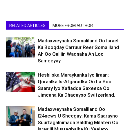
RELATED ARTICLES
MORE FROM AUTHOR
Madaxweynaha Somaliland Oo Israel
Ku Booqday Carruur Reer Somaliland
Ah Oo Qalliin Wadnaha Ah Loo
Sameeyay.
Heshiiska Maraykanka Iyo Iiraan:
Qoraalka Is-Afgaradka Oo La Soo
Saaray Iyo Xafladda Saxeexa Oo
Jimcaha Ka Dhacayso Switzerland.
Madaxweynaha Somaliland Oo
I24news U Sheegay: Kama Saarayno
Suurtagalnimada Saldhig Milateri Oo
Israa’iil Mustaqbalka Ku Yeelato