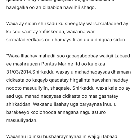
hawlgalka oo ah bilaabida hawlihii shaqo.
Waxa ay sidan shirkadu ku sheegtay warsaxaafadeed ay
ka soo saartay xafiiskeeda, waxaana war
saxaafadeedkaas oo dhamays tiran uu u dhignaa sidan
“Waxa Illaahay mahadii soo gabagaboobay wajigii Labaad
ee mashruucan Pontus Marine ltd oo ku ekaa
31/03/2014.Shirkaddu waxay u mahadnaqaysaa dhamaan
cidkasta oo kaqayb qaadatay hirgalinta hawshan hadday
noqoto masuuliyiin, shaqaale. Shirkaddu waxa kale oo ay
aad ugu mahad naqaysaa cidkasta oo maalgashatay
shirkaddan. Waxaanu Ilaahay uga baryaynaa inuu u
barakeeyo xoolohooda annagana nagu asturo
masuuliyadan.
Waxannu idiinku bushaaraynaynaa in wajigii labaad