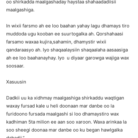
oo shirkadda maalgashaday haystaa shahaadadiisii
maalgashiga.
In wixii farsmo ah ee loo baahan yahay lagu dhamays tiro
muddoda ugu kooban ee suurtogalka ah. Qorshahaasi
farsamo waxaa kujira,sahamin, dhamystir wixii
qandaraasyo ah. Iyo shaqaalaysiin shaqaalaha aasaasiga
ah ee loo baahanayhay. Iyo u diyaar garowga wajiga wax
soosaar.
Xasuusin
Dadkii uu ka xidhmay maalgashiga shirkaddu waqtigan
waxay fursad kale u heli doonaan mar danbe oo la
furidoono fursada maalgashi si loo dhamaystiro wax
kadhiman 5ta milion ee aan soo xaroon. Waxa arinkaa la
soo sheegi doonaa mar danbe oo ku began hawlgalka
dabadii.”