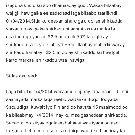
isaguna kuu u ku soo dhamaaday guul. Waxaa bilaabay
wajigii hawlgalka ee sadexaad laga bilaabo taariikhdii
01/04/2014.Sida ku qeexan sharciga u qoran shirkadda
waxauu hawlgalka shirkadu bilaabmi karaa marka la
gaadho ugu yaraan $2.5 m oo ah 50% lacagtii ay
shirkaddu rabtay ee ahayd $5m. Illaahay mahadii waxay
shirkadu hanatay $2.5 m oo ay shirkaddu ku hawlgali
karto markaa shirkaddu waa hawlgal.
Sidaa darteed:
Laga bilaabo 1/4/2014 waxaanu joojinay dhamaan iibiintii
saamiyada marka laga reebo wadanka Boqortooyada
Sacuudiga, Kuwait iyo Finland oo haysta 45 maalmood oo
ka bilaabmay 1/4/2014 inay ku maalgashadaan shirkadda.
Sababta loo siiyay ogolaanshahaasi waa iyaga oo aan
fursad u helin in loo soo ban dhigo waqti ku filan inay ku