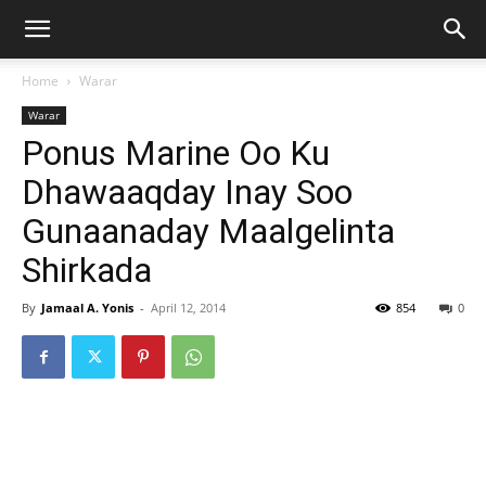
Home
Warar
Warar
Ponus Marine Oo Ku
Dhawaaqday Inay Soo
Gunaanaday Maalgelinta
Shirkada
By
Jamaal A. Yonis
-
April 12, 2014
854
0