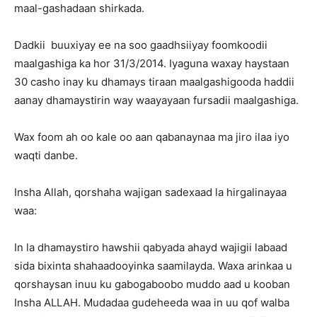
maal-gashadaan shirkada.
Dadkii buuxiyay ee na soo gaadhsiiyay foomkoodii
maalgashiga ka hor 31/3/2014. Iyaguna waxay haystaan
30 casho inay ku dhamays tiraan maalgashigooda haddii
aanay dhamaystirin way waayayaan fursadii maalgashiga.
Wax foom ah oo kale oo aan qabanaynaa ma jiro ilaa iyo
waqti danbe.
Insha Allah, qorshaha wajigan sadexaad la hirgalinayaa
waa:
In la dhamaystiro hawshii qabyada ahayd wajigii labaad
sida bixinta shahaadooyinka saamilayda. Waxa arinkaa u
qorshaysan inuu ku gabogaboobo muddo aad u kooban
Insha ALLAH. Mudadaa gudeheeda waa in uu qof walba