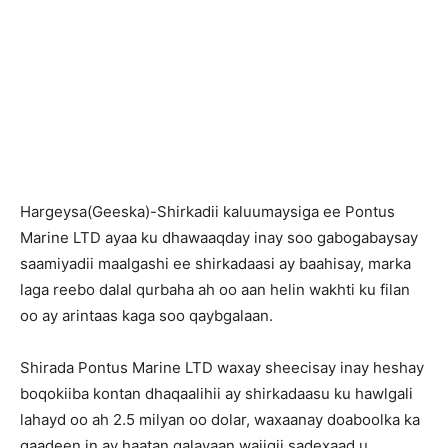
H
argeysa(Geeska)-Shirkadii kaluumaysiga ee Pontus
Marine LTD ayaa ku dhawaaqday inay soo gabogabaysay
saamiyadii maalgashi ee shirkadaasi ay baahisay, marka
laga reebo dalal qurbaha ah oo aan helin wakhti ku filan
oo ay arintaas kaga soo qaybgalaan.
Shirada Pontus Marine LTD waxay sheecisay inay heshay
boqokiiba kontan dhaqaalihii ay shirkadaasu ku hawlgali
lahayd oo ah 2.5 milyan oo dolar, waxaanay doaboolka ka
qaadeen in ay haatan galayaan wajigii sadexaad u