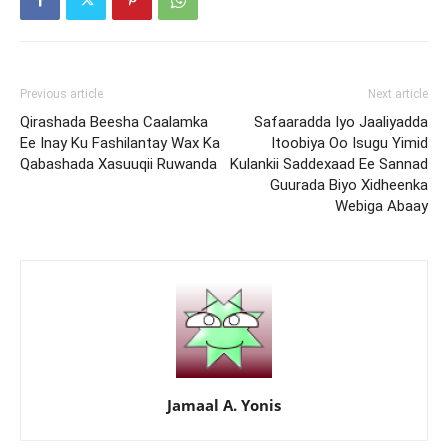
Previous article
Next article
Qirashada Beesha Caalamka
Safaaradda Iyo Jaaliyadda
Ee Inay Ku Fashilantay Wax Ka
Itoobiya Oo Isugu Yimid
Qabashada Xasuuqii Ruwanda
Kulankii Saddexaad Ee Sannad
Guurada Biyo Xidheenka
Webiga Abaay
Jamaal A. Yonis