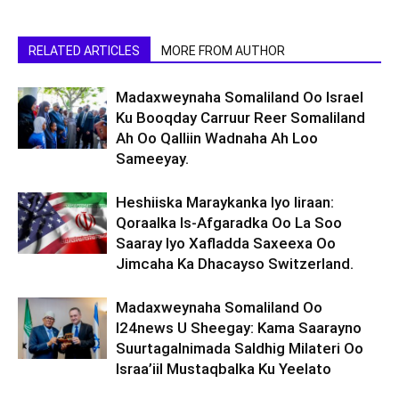
RELATED ARTICLES
MORE FROM AUTHOR
Madaxweynaha Somaliland Oo Israel
Ku Booqday Carruur Reer Somaliland
Ah Oo Qalliin Wadnaha Ah Loo
Sameeyay.
Heshiiska Maraykanka Iyo Iiraan:
Qoraalka Is-Afgaradka Oo La Soo
Saaray Iyo Xafladda Saxeexa Oo
Jimcaha Ka Dhacayso Switzerland.
Madaxweynaha Somaliland Oo
I24news U Sheegay: Kama Saarayno
Suurtagalnimada Saldhig Milateri Oo
Israa’iil Mustaqbalka Ku Yeelato