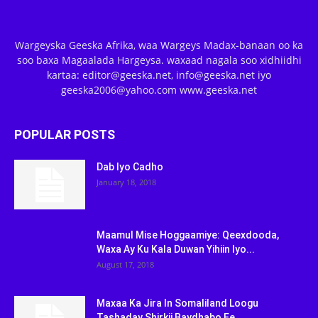
Wargeyska Geeska Afrika, waa Wargeys Madax-banaan oo ka
soo baxa Magaalada Hargeysa. waxaad nagala soo xidhiidhi
kartaa: editor@geeska.net, info@geeska.net iyo
geeska2006@yahoo.com www.geeska.net
POPULAR POSTS
Dab Iyo Cadho
January 18, 2018
Maamul Mise Hoggaamiye: Qeexdooda,
Waxa Ay Ku Kala Duwan Yihiin Iyo...
August 17, 2018
Maxaa Ka Jira In Somaliland Loogu
Tashaday Shirkii Baydhabo Ee...