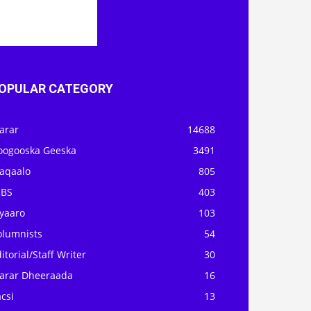
OPULAR CATEGORY
arar
14688
oogooska Geeska
3491
aqaalo
805
OBS
403
iyaaro
103
olumnists
54
itorial/Staff Writer
30
arar Dheeraada
16
csi
13