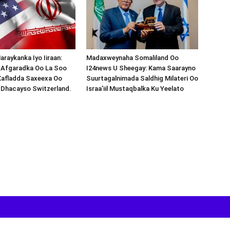
araykanka Iyo Iiraan:
Madaxweynaha Somaliland Oo
s-Afgaradka Oo La Soo
I24news U Sheegay: Kama Saarayno
Xafladda Saxeexa Oo
Suurtagalnimada Saldhig Milateri Oo
 Dhacayso Switzerland.
Israa’iil Mustaqbalka Ku Yeelato