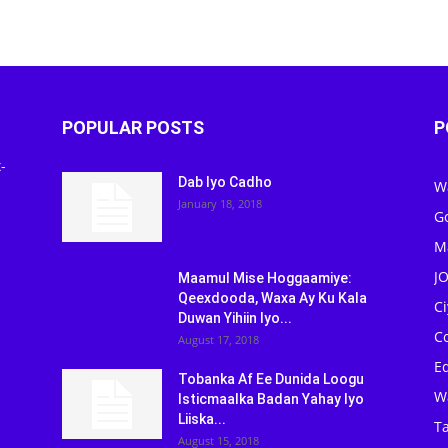
POPULAR POSTS
P
-
Dab Iyo Cadho
W
January 18, 2018
G
M
J
Maamul Mise Hoggaamiye:
Qeexdooda, Waxa Ay Ku Kala
C
Duwan Yihiin Iyo...
C
August 17, 2018
Ed
Tobanka Af Ee Dunida Loogu
W
Isticmaalka Badan Yahay Iyo
Liiska...
Ta
August 15, 2018