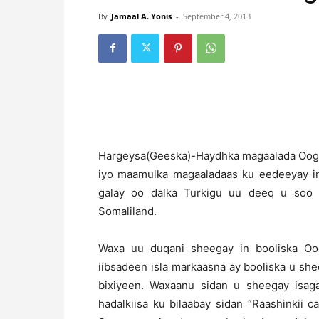
By
Jamaal A. Yonis
-
September 4, 2013
H
argeysa(Geeska)-Haydhka magaalada Oog 
iyo maamulka magaaladaas ku eedeeyay ina
galay oo dalka Turkigu uu deeq u soo 
Somaliland.
Waxa uu duqani sheegay in booliska Oo
iibsadeen isla markaasna ay booliska u sh
bixiyeen. Waxaanu sidan u sheegay isa
hadalkiisa ku bilaabay sidan “Raashinkii