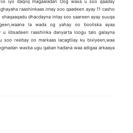
riis iyo daqiiq magaaladan Oog waxa u soo qaaday
oghayaha raashinkaas intay soo qaadeen ayay 11 casho
e shaqaaqadu dhacdayna intay soo saareen ayay suuqa
igeen,waana la wada og yahay oo booliska ayaa
ay u iibsadeen raashinka danyarta loogu talo galayna
u soo reebay oo markaas lacagtiiay ku bixiyeen,waa
degmadan waxba ugu qaban hadana waa adigaa arkaaya