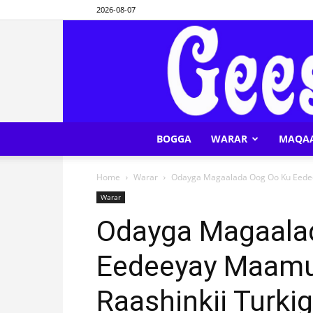
2026-08-07
BOGGA
WARAR
MAQA
Home
Warar
Odayga Magaalada Oog Oo Ku Eedee
Warar
Odayga Magaala
Eedeeyay Maamu
Raashinkii Turki