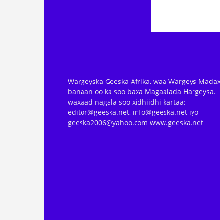
Wargeyska Geeska Afrika, waa Wargeys Madax
banaan oo ka soo baxa Magaalada Hargeysa.
waxaad nagala soo xidhiidhi kartaa:
editor@geeska.net, info@geeska.net iyo
geeska2006@yahoo.com www.geeska.net