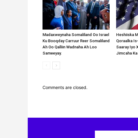
Madaxweynaha Somaliland Oo Israel
Heshiiska M
Ku Booqday Carruur Reer Somaliland
Qoraalka I
Ah Oo Qalliin Wadnaha Ah Loo
Saaray Iyo 
Sameeyay.
Jimcaha Ka
Comments are closed.