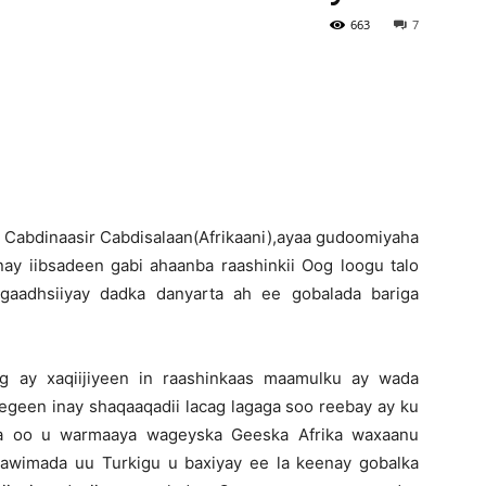
663
7
Newspaper
Cabdinaasir Cabdisalaan(Afrikaani),ayaa gudoomiyaha
y iibsadeen gabi ahaanba raashinkii Oog loogu talo
gaadhsiiyay dadka danyarta ah ee gobalada bariga
g ay xaqiijiyeen in raashinkaas maamulku ay wada
eegeen inay shaqaaqadii lacag lagaga soo reebay ay ku
ga oo u warmaaya wageyska Geeska Afrika waxaanu
 caawimada uu Turkigu u baxiyay ee la keenay gobalka