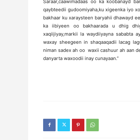
Saraar,caawimadaas oo ka koobanayd ba
qaybteedii gudoomiyaha,ku xigeenka iyo x
bakhaar ku xaraysteen baryahii dhawayd e
ka iibiyeen oo bakhaarada u dhig dh
xaqiijiyay,markii la waydiiyayna sababta 
waxay sheegeen in shaqaaqadii lacag lag
niman sadex ah oo waxii cashuur ah aan 
danyarta waxoodii inay cunayaan.”