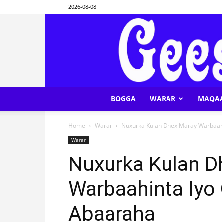
2026-08-08
BOGGA
WARAR
MAQA
Home
Warar
Nuxurka Kulan Dhex Maray Warbaah
Warar
Nuxurka Kulan D
Warbaahinta Iyo
Abaaraha