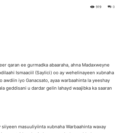
919
0
Newspaper
eer qaran ee gurmadka abaaraha, ahna Madaxweyne
laahi Ismaaciil (Saylici) oo ay wehelinayeen xubnaha
mo awdiin iyo Ganacsato, ayaa warbaahinta la yeeshay
ala geddisani u dardar gelin lahayd waajibka ka saaran
 siiyeen masuuliyiinta xubnaha Warbaahinta waxay