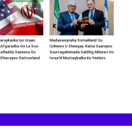
araykanka Iyo Iiraan:
Madaxweynaha Somaliland Oo
s-Afgaradka Oo La Soo
I24news U Sheegay: Kama Saarayno
Xafladda Saxeexa Oo
Suurtagalnimada Saldhig Milateri Oo
 Dhacayso Switzerland.
Israa’iil Mustaqbalka Ku Yeelato