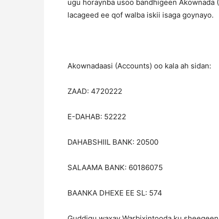
ugu horaynba usoo bandhigeen Akownada (A
lacageed ee qof walba iskii isaga goynayo.
Akownadaasi (Accounts) oo kala ah sidan:
ZAAD: 4720222
E-DAHAB: 52222
DAHABSHIIL BANK: 20500
SALAAMA BANK: 60186075
BAANKA DHEXE EE SL: 574
Guddigu waxay Warbixintooda ku sheegeen 