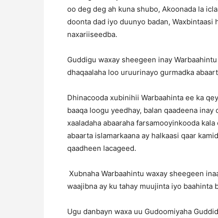
oo deg deg ah kuna shubo, Akoonada la icla
doonta dad iyo duunyo badan, Waxbintaasi 
naxariiseedba.
Guddigu waxay sheegeen inay Warbaahintu 
dhaqaalaha loo uruurinayo gurmadka abaar
Dhinacooda xubinihii Warbaahinta ee ka qey
baaqa loogu yeedhay, balan qaadeena inay
xaaladaha abaaraha farsamooyinkooda kala
abaarta islamarkaana ay halkaasi qaar ka
qaadheen lacageed.
Xubnaha Warbaahintu waxay sheegeen inaan
waajibna ay ku tahay muujinta iyo baahinta
Ugu danbayn waxa uu Gudoomiyaha Guddid