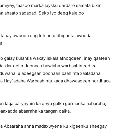
amiyey, taasoo marka laysku dardaro samata bixin
ha ahaato sadaqad, Seko iyo deeq kale oo
tahay awood xoog leh oo u dhiganta awooda
ta
b galay kulanka waxay iskala afnoqdeen, inay qaateen
 dardar gelin doonaan hawlaha warbaahineed ee
 duwana, u adeegsan doonaan baahinta xaaladaha
mida Hay”adaha Warbaahintu kaga dhawaaqeen hordhaca
 laga baryeynin ka qeyb galka gurmadka aabaraha,
 baaxadda abaaraha ka taagan dalka.
a Abaaraha ahna madaxwyene ku xigeenku sheegay