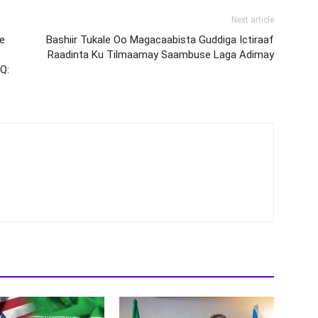
Next article
e
Bashiir Tukale Oo Magacaabista Guddiga Ictiraaf
Raadinta Ku Tilmaamay Saambuse Laga Adimay
Q: