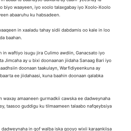
o biyo waayeen, iyo xoolo talaxgabay iyo Xoolo-Xoolo
yeen abaaruhu ku habsadeen.
qeen in xaaladu tahay sidii dabdamis oo kale in loo
ada baahan.
n waftiyo isugu jira Culimo awdiin, Ganacsato iyo
ta Jimcaha ay u bixi doonaanan jiidaha Sanaag Bari iyo
 gaadhsiin doonaan taakulayn, Warfidiyeenkuna ay
aarta ee jiidahaasi, kuna baahin doonaan qalabka
ran waxay amaaneen gurmadkii cawska ee dadweynaha
y, taasoo guddigu ku tilmaameen talaabo nafqeybsiya
dadweynaha in qof walba iska gooyo wixii karaankiisa