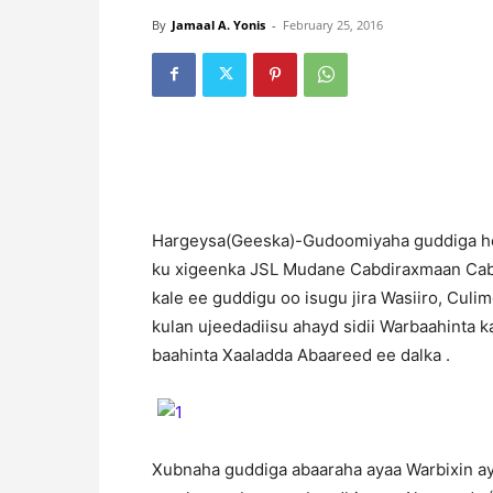
By
Jamaal A. Yonis
-
February 25, 2016
H
argeysa(Geeska)-Gudoomiyaha guddiga h
ku xigeenka JSL Mudane Cabdiraxmaan Cabdi
kale ee guddigu oo isugu jira Wasiiro, Culi
kulan ujeedadiisu ahayd sidii Warbaahinta k
baahinta Xaaladda Abaareed ee dalka .
Xubnaha guddiga abaaraha ayaa Warbixin ay