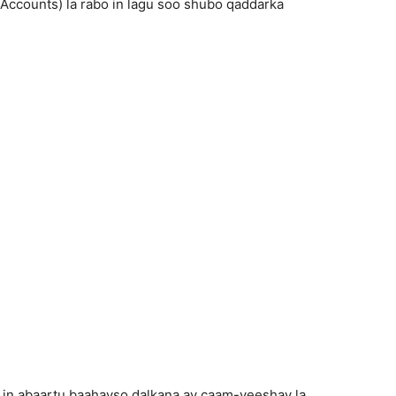
ccounts) la rabo in lagu soo shubo qaddarka
in abaartu baahayso dalkana ay caam-yeeshay la