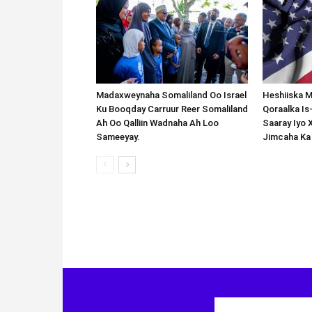
Madaxweynaha Somaliland Oo Israel
Heshiiska M
Ku Booqday Carruur Reer Somaliland
Qoraalka I
Ah Oo Qalliin Wadnaha Ah Loo
Saaray Iyo 
Sameeyay.
Jimcaha Ka