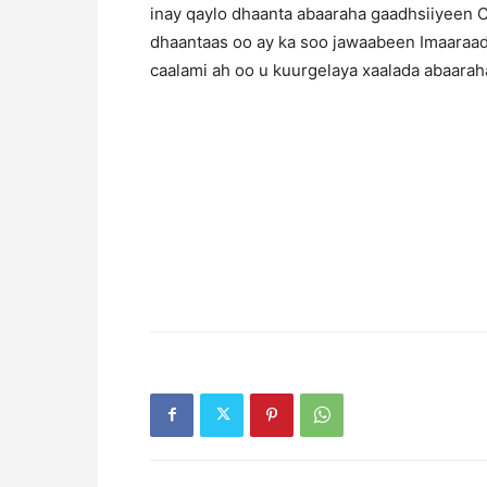
inay qaylo dhaanta abaaraha gaadhsiiyeen 
dhaantaas oo ay ka soo jawaabeen Imaaraadk
caalami ah oo u kuurgelaya xaalada abaarah