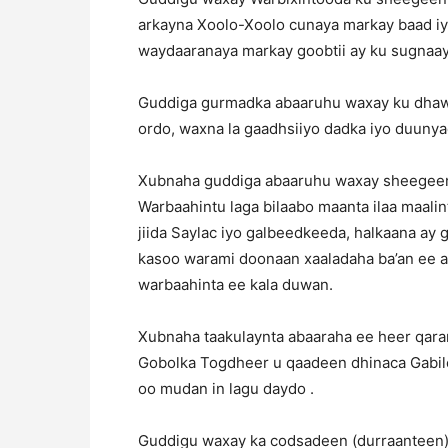
arkayna Xoolo-Xoolo cunaya markay baad iy
waydaaranaya markay goobtii ay ku sugnaa
Guddiga gurmadka abaaruhu waxay ku dhawaa
ordo, waxna la gaadhsiiyo dadka iyo duuny
Xubnaha guddiga abaaruhu waxay sheegeen i
Warbaahintu laga bilaabo maanta ilaa maalin
jiida Saylac iyo galbeedkeeda, halkaana ay
kasoo warami doonaan xaaladaha ba’an ee ab
warbaahinta ee kala duwan.
Xubnaha taakulaynta abaaraha ee heer qa
Gobolka Togdheer u qaadeen dhinaca Gabile
oo mudan in lagu daydo .
Guddigu waxay ka codsadeen (durraanteen) 