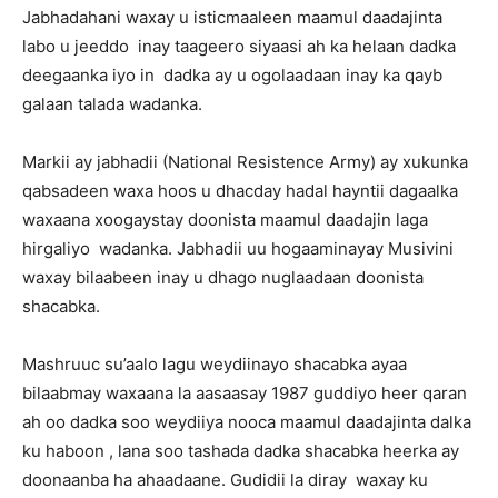
Jabhadahani waxay u isticmaaleen maamul daadajinta
labo u jeeddo inay taageero siyaasi ah ka helaan dadka
deegaanka iyo in dadka ay u ogolaadaan inay ka qayb
galaan talada wadanka.
Markii ay jabhadii (National Resistence Army) ay xukunka
qabsadeen waxa hoos u dhacday hadal hayntii dagaalka
waxaana xoogaystay doonista maamul daadajin laga
hirgaliyo wadanka. Jabhadii uu hogaaminayay Musivini
waxay bilaabeen inay u dhago nuglaadaan doonista
shacabka.
Mashruuc su’aalo lagu weydiinayo shacabka ayaa
bilaabmay waxaana la aasaasay 1987 guddiyo heer qaran
ah oo dadka soo weydiiya nooca maamul daadajinta dalka
ku haboon , lana soo tashada dadka shacabka heerka ay
doonaanba ha ahaadaane. Gudidii la diray waxay ku