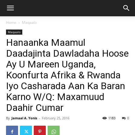
Home
Maqaalo
Maqaalo
Hanaanka Maamul
Daadajinta Dawladaha Hoose
Ay U Mareen Uganda,
Koonfurta Afrika & Rwanda
Iyo Casharada Aan Ka Baran
Karno W/Q: Maxamuud
Daahir Cumar
By
Jamaal A. Yonis
-
February 25, 2016
1183
0