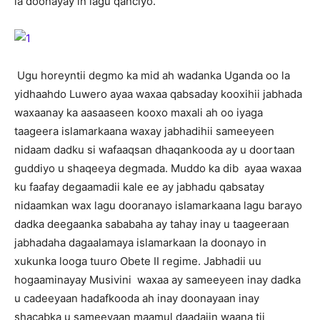
la doonayay in lagu qanciyo.
Ugu horeyntii degmo ka mid ah wadanka Uganda oo la
yidhaahdo Luwero ayaa waxaa qabsaday kooxihii jabhada
waxaanay ka aasaaseen kooxo maxali ah oo iyaga
taageera islamarkaana waxay jabhadihii sameeyeen
nidaam dadku si wafaaqsan dhaqankooda ay u doortaan
guddiyo u shaqeeya degmada. Muddo ka dib ayaa waxaa
ku faafay degaamadii kale ee ay jabhadu qabsatay
nidaamkan wax lagu dooranayo islamarkaana lagu barayo
dadka deegaanka sababaha ay tahay inay u taageeraan
jabhadaha dagaalamaya islamarkaan la doonayo in
xukunka looga tuuro Obete II regime. Jabhadii uu
hogaaminayay Musivini waxaa ay sameeyeen inay dadka
u cadeeyaan hadafkooda ah inay doonayaan inay
shacabka u sameeyaan maamul daadajin waana tii