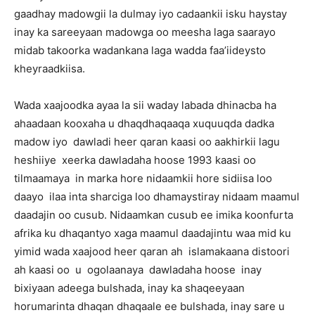
gaadhay madowgii la dulmay iyo cadaankii isku haystay
inay ka sareeyaan madowga oo meesha laga saarayo
midab takoorka wadankana laga wadda faa’iideysto
kheyraadkiisa.
Wada xaajoodka ayaa la sii waday labada dhinacba ha
ahaadaan kooxaha u dhaqdhaqaaqa xuquuqda dadka
madow iyo dawladi heer qaran kaasi oo aakhirkii lagu
heshiiye xeerka dawladaha hoose 1993 kaasi oo
tilmaamaya in marka hore nidaamkii hore sidiisa loo
daayo ilaa inta sharciga loo dhamaystiray nidaam maamul
daadajin oo cusub. Nidaamkan cusub ee imika koonfurta
afrika ku dhaqantyo xaga maamul daadajintu waa mid ku
yimid wada xaajood heer qaran ah islamakaana distoori
ah kaasi oo u ogolaanaya dawladaha hoose inay
bixiyaan adeega bulshada, inay ka shaqeeyaan
horumarinta dhaqan dhaqaale ee bulshada, inay sare u