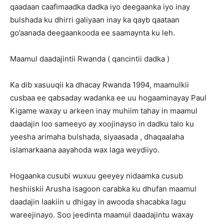
qaadaan caafimaadka dadka iyo deegaanka iyo inay
bulshada ku dhirri galiyaan inay ka qayb qaataan
go’aanada deegaankooda ee saamaynta ku leh.
Maamul daadajintii Rwanda ( qancintii dadka )
Ka dib xasuuqii ka dhacay Rwanda 1994, maamulkii
cusbaa ee qabsaday wadanka ee uu hogaaminayay Paul
Kigame waxay u arkeen inay muhiim tahay in maamul
daadajin loo sameeyo ay xoojinayso in dadku talo ku
yeesha arimaha bulshada, siyaasada , dhaqaalaha
islamarkaana aayahoda wax laga weydiiyo.
Hogaanka cusubi wuxuu geeyey nidaamka cusub
heshiiskii Arusha isagoon carabka ku dhufan maamul
daadajin laakiin u dhigay in awooda shacabka lagu
wareejinayo. Soo jeedinta maamul daadajintu waxay