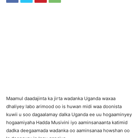
M
aamul daadajinta ka jirta wadanka Uganda waxaa
dhaliyey labo arimood oo is huwan midi waa doonista
kuwii u soo dagaalamay dalka Uganda ee uu hogaaminyey
hogaamiyaha Hadda Musivini iyo aaminsanaanta katimid
dadka deegaamada wadanka oo aaminsanaa howshan oo