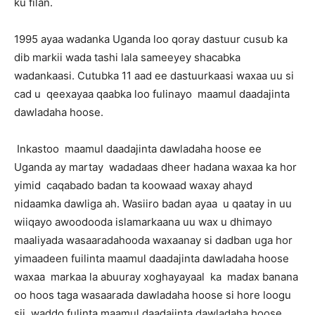
ku filan.
1995 ayaa wadanka Uganda loo qoray dastuur cusub ka
dib markii wada tashi lala sameeyey shacabka
wadankaasi. Cutubka 11 aad ee dastuurkaasi waxaa uu si
cad u qeexayaa qaabka loo fulinayo maamul daadajinta
dawladaha hoose.
Inkastoo maamul daadajinta dawladaha hoose ee
Uganda ay martay wadadaas dheer hadana waxaa ka hor
yimid caqabado badan ta koowaad waxay ahayd
nidaamka dawliga ah. Wasiiro badan ayaa u qaatay in uu
wiiqayo awoodooda islamarkaana uu wax u dhimayo
maaliyada wasaaradahooda waxaanay si dadban uga hor
yimaadeen fuilinta maamul daadajinta dawladaha hoose
waxaa markaa la abuuray xoghayayaal ka madax banana
oo hoos taga wasaarada dawladaha hoose si hore loogu
sii waddo fulinta maamul daadajinta dawladaha hoose.