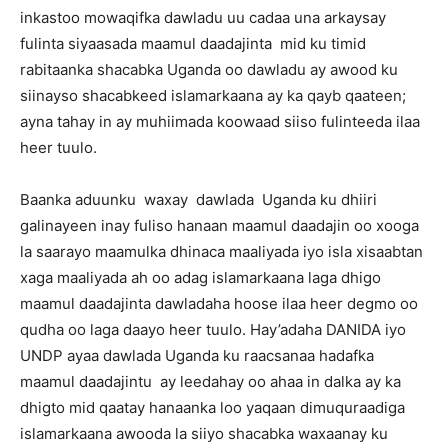
inkastoo mowaqifka dawladu uu cadaa una arkaysay
fulinta siyaasada maamul daadajinta mid ku timid
rabitaanka shacabka Uganda oo dawladu ay awood ku
siinayso shacabkeed islamarkaana ay ka qayb qaateen;
ayna tahay in ay muhiimada koowaad siiso fulinteeda ilaa
heer tuulo.
Baanka aduunku waxay dawlada Uganda ku dhiiri
galinayeen inay fuliso hanaan maamul daadajin oo xooga
la saarayo maamulka dhinaca maaliyada iyo isla xisaabtan
xaga maaliyada ah oo adag islamarkaana laga dhigo
maamul daadajinta dawladaha hoose ilaa heer degmo oo
qudha oo laga daayo heer tuulo. Hay’adaha DANIDA iyo
UNDP ayaa dawlada Uganda ku raacsanaa hadafka
maamul daadajintu ay leedahay oo ahaa in dalka ay ka
dhigto mid qaatay hanaanka loo yaqaan dimuquraadiga
islamarkaana awooda la siiyo shacabka waxaanay ku