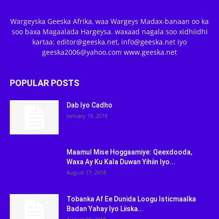
Wargeyska Geeska Afrika, waa Wargeys Madax-banaan oo ka
soo baxa Magaalada Hargeysa. waxaad nagala soo xidhiidhi
kartaa: editor@geeska.net, info@geeska.net iyo
geeska2006@yahoo.com www.geeska.net
POPULAR POSTS
Dab Iyo Cadho
January 18, 2018
Maamul Mise Hoggaamiye: Qeexdooda,
Waxa Ay Ku Kala Duwan Yihiin Iyo...
August 17, 2018
Tobanka Af Ee Dunida Loogu Isticmaalka
Badan Yahay Iyo Liiska...