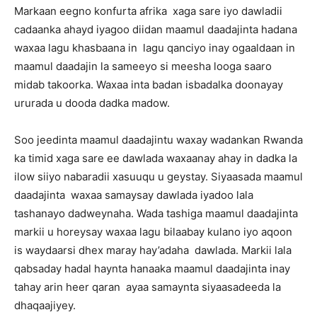
Markaan eegno konfurta afrika xaga sare iyo dawladii
cadaanka ahayd iyagoo diidan maamul daadajinta hadana
waxaa lagu khasbaana in lagu qanciyo inay ogaaldaan in
maamul daadajin la sameeyo si meesha looga saaro
midab takoorka. Waxaa inta badan isbadalka doonayay
ururada u dooda dadka madow.
Soo jeedinta maamul daadajintu waxay wadankan Rwanda
ka timid xaga sare ee dawlada waxaanay ahay in dadka la
ilow siiyo nabaradii xasuuqu u geystay. Siyaasada maamul
daadajinta waxaa samaysay dawlada iyadoo lala
tashanayo dadweynaha. Wada tashiga maamul daadajinta
markii u horeysay waxaa lagu bilaabay kulano iyo aqoon
is waydaarsi dhex maray hay’adaha dawlada. Markii lala
qabsaday hadal haynta hanaaka maamul daadajinta inay
tahay arin heer qaran ayaa samaynta siyaasadeeda la
dhaqaajiyey.