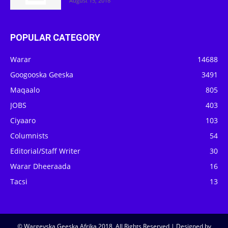
August 15, 2018
POPULAR CATEGORY
Warar
14688
Googooska Geeska
3491
Maqaalo
805
JOBS
403
Ciyaaro
103
Columnists
54
Editorial/Staff Writer
30
Warar Dheeraada
16
Tacsi
13
© Wargeyska Geeska Afrika 2018, All Rights Reserved | Designed by