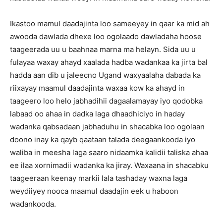
Ikastoo mamul daadajinta loo sameeyey in qaar ka mid ah
awooda dawlada dhexe loo ogolaado dawladaha hoose
taageerada uu u baahnaa marna ma helayn. Sida uu u
fulayaa waxay ahayd xaalada hadba wadankaa ka jirta bal
hadda aan dib u jaleecno Ugand waxyaalaha dabada ka
riixayay maamul daadajinta waxaa kow ka ahayd in
taageero loo helo jabhadihii dagaalamayay iyo qodobka
labaad oo ahaa in dadka laga dhaadhiciyo in haday
wadanka qabsadaan jabhaduhu in shacabka loo ogolaan
doono inay ka qayb qaataan talada deegaankooda iyo
waliba in meesha laga saaro nidaamka kalidii taliska ahaa
ee ilaa xornimadii wadanka ka jiray. Waxaana in shacabku
taageeraan keenay markii lala tashaday waxna laga
weydiiyey nooca maamul daadajin eek u haboon
wadankooda.