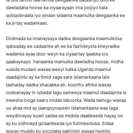
dawladaha hoose ka ciyaarayaan inla joojiyo kala
qobqobnaata iyo sinaan la’aanta maamulka deegaanka ee
ka jirtay wadankaas.
Diidmada ka imanaysaya dadka deegaanka maamulkiisa
qabsaday ee cadaanka ah ee ka faa’iideysta kheyradka
wadanka ayaa door weyn ka ciyaartay qaabka loo
qaabaynayo hanaanka mamulka dawladha hoose. midha
xusida mudani waxaa weeyi halka Uganda maamul
daadajintu ay ka timid xaga sare islamarkaana lala
tashaday dadka shacabka ah. koonfru afrika waxaa
codsanayay in isbadal lagu sameeya maamul daadajinta si
meesha looga saaro midab takoorka. Wada tashigu waxaa
uu ahaa mid ay jaangoynayeen islamarkaana wax laga
weydiinayay kuwii cadaa ee midida daabkeeda hayay oo
ay ku xidhnayd go’aankeeda iyo fulinteeduba. Sidaa
waxay muddo ku socotaba aakhirkii waxaa heshiis