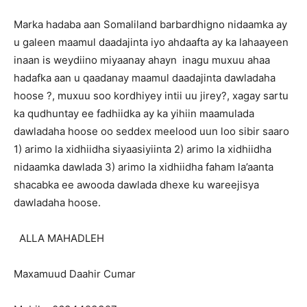
Marka hadaba aan Somaliland barbardhigno nidaamka ay
u galeen maamul daadajinta iyo ahdaafta ay ka lahaayeen
inaan is weydiino miyaanay ahayn inagu muxuu ahaa
hadafka aan u qaadanay maamul daadajinta dawladaha
hoose ?, muxuu soo kordhiyey intii uu jirey?, xagay sartu
ka qudhuntay ee fadhiidka ay ka yihiin maamulada
dawladaha hoose oo seddex meelood uun loo sibir saaro
1) arimo la xidhiidha siyaasiyiinta 2) arimo la xidhiidha
nidaamka dawlada 3) arimo la xidhiidha faham la’aanta
shacabka ee awooda dawlada dhexe ku wareejisya
dawladaha hoose.
ALLA MAHADLEH
Maxamuud Daahir Cumar