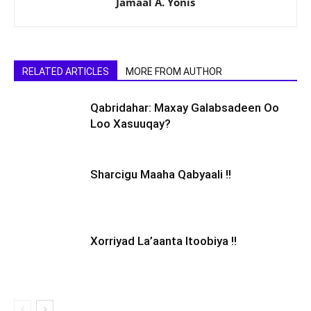
Jamaal A. Yonis
RELATED ARTICLES
MORE FROM AUTHOR
Qabridahar: Maxay Galabsadeen Oo
Loo Xasuuqay?
Sharcigu Maaha Qabyaali !!
Xorriyad La’aanta Itoobiya !!