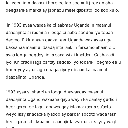
taliyeen in nidaamkii hore ee loo soo xuli jirey golaha
deegaanka marka ay jabhadu meel qabsato loo soo xulo.
In 1993 ayaa waxaa ka bilaabmay Uganda in maamul
daadajinta si rasmi ah looga bilaabo seddex iyo toban
degmo. Fikir ahaan dadka reer Uganda wax ayaa uga
baxsanaa maamul daadajinta laakiin farsamo ahaan dib
ayaa loogu noqday in la saxo wixii khaldan. Casharadii
iyo Khibradii laga bartay seddex iyo tobankii degmo ee u
horeeyey ayaa lagu dhaqaajiyey nidaamka maamul
daadajinta Uganda.
1993 ayaa si sharci ah loogu dhawaaqay maamul
daadajinta Ugand waxaana qayb weyn ka qaatay gudidii
heer qaran ee lagu dhawaaqay islamarkaana su’aalo
weydiisay shacabka iyadoo ay barbar socoto wada tashi
heer qaran ah. Maamul daadajinta waxaa la siiyey waqti