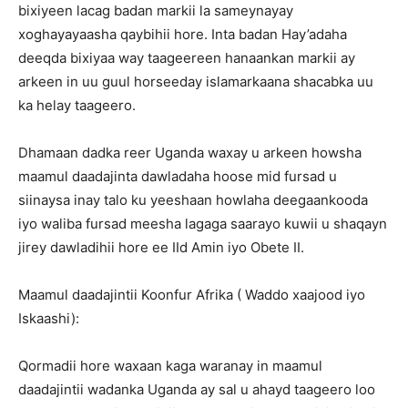
bixiyeen lacag badan markii la sameynayay
xoghayayaasha qaybihii hore. Inta badan Hay’adaha
deeqda bixiyaa way taageereen hanaankan markii ay
arkeen in uu guul horseeday islamarkaana shacabka uu
ka helay taageero.
Dhamaan dadka reer Uganda waxay u arkeen howsha
maamul daadajinta dawladaha hoose mid fursad u
siinaysa inay talo ku yeeshaan howlaha deegaankooda
iyo waliba fursad meesha lagaga saarayo kuwii u shaqayn
jirey dawladihii hore ee IId Amin iyo Obete II.
Maamul daadajintii Koonfur Afrika ( Waddo xaajood iyo
Iskaashi):
Qormadii hore waxaan kaga waranay in maamul
daadajintii wadanka Uganda ay sal u ahayd taageero loo