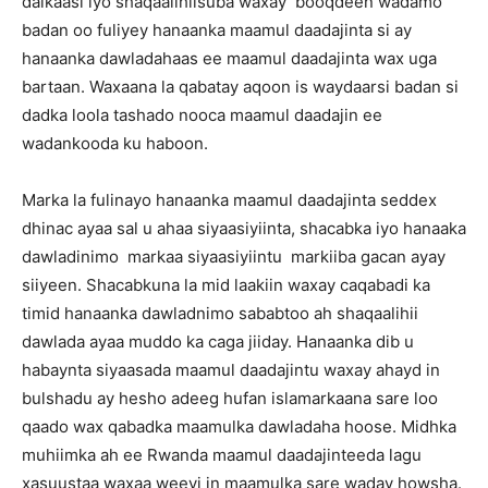
dalkaasi iyo shaqaalihiisuba waxay booqdeen wadamo
badan oo fuliyey hanaanka maamul daadajinta si ay
hanaanka dawladahaas ee maamul daadajinta wax uga
bartaan. Waxaana la qabatay aqoon is waydaarsi badan si
dadka loola tashado nooca maamul daadajin ee
wadankooda ku haboon.
Marka la fulinayo hanaanka maamul daadajinta seddex
dhinac ayaa sal u ahaa siyaasiyiinta, shacabka iyo hanaaka
dawladinimo markaa siyaasiyiintu markiiba gacan ayay
siiyeen. Shacabkuna la mid laakiin waxay caqabadi ka
timid hanaanka dawladnimo sababtoo ah shaqaalihii
dawlada ayaa muddo ka caga jiiday. Hanaanka dib u
habaynta siyaasada maamul daadajintu waxay ahayd in
bulshadu ay hesho adeeg hufan islamarkaana sare loo
qaado wax qabadka maamulka dawladaha hoose. Midhka
muhiimka ah ee Rwanda maamul daadajinteeda lagu
xasuustaa waxaa weeyi in maamulka sare waday howsha.