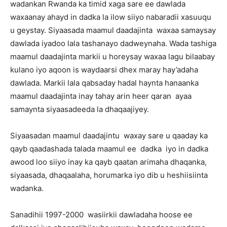
wadankan Rwanda ka timid xaga sare ee dawlada
waxaanay ahayd in dadka la ilow siiyo nabaradii xasuuqu
u geystay. Siyaasada maamul daadajinta waxaa samaysay
dawlada iyadoo lala tashanayo dadweynaha. Wada tashiga
maamul daadajinta markii u horeysay waxaa lagu bilaabay
kulano iyo aqoon is waydaarsi dhex maray hay’adaha
dawlada. Markii lala qabsaday hadal haynta hanaanka
maamul daadajinta inay tahay arin heer qaran ayaa
samaynta siyaasadeeda la dhaqaajiyey.
Siyaasadan maamul daadajintu waxay sare u qaaday ka
qayb qaadashada talada maamul ee dadka iyo in dadka
awood loo siiyo inay ka qayb qaatan arimaha dhaqanka,
siyaasada, dhaqaalaha, horumarka iyo dib u heshiisiinta
wadanka.
Sanadihii 1997-2000 wasiirkii dawladaha hoose ee