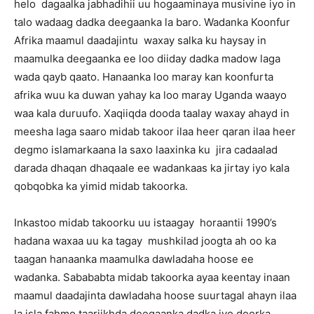
helo dagaalka jabhadihii uu hogaaminaya musivine iyo in
talo wadaag dadka deegaanka la baro. Wadanka Koonfur
Afrika maamul daadajintu waxay salka ku haysay in
maamulka deegaanka ee loo diiday dadka madow laga
wada qayb qaato. Hanaanka loo maray kan koonfurta
afrika wuu ka duwan yahay ka loo maray Uganda waayo
waa kala duruufo. Xaqiiqda dooda taalay waxay ahayd in
meesha laga saaro midab takoor ilaa heer qaran ilaa heer
degmo islamarkaana la saxo laaxinka ku jira cadaalad
darada dhaqan dhaqaale ee wadankaas ka jirtay iyo kala
qobqobka ka yimid midab takoorka.
Inkastoo midab takoorku uu istaagay horaantii 1990’s
hadana waxaa uu ka tagay mushkilad joogta ah oo ka
taagan hanaanka maamulka dawladaha hoose ee
wadanka. Sabababta midab takoorka ayaa keentay inaan
maamul daadajinta dawladaha hoose suurtagal ahayn ilaa
la isla fahmo taariikhda deegaanka dadka iyo doorka