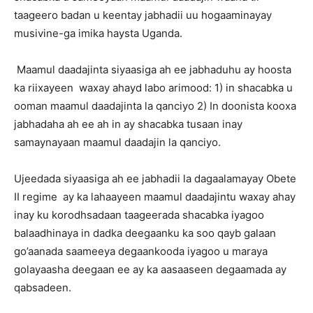
taageero badan u keentay jabhadii uu hogaaminayay
musivine-ga imika haysta Uganda.
Maamul daadajinta siyaasiga ah ee jabhaduhu ay hoosta
ka riixayeen waxay ahayd labo arimood: 1) in shacabka u
ooman maamul daadajinta la qanciyo 2) In doonista kooxa
jabhadaha ah ee ah in ay shacabka tusaan inay
samaynayaan maamul daadajin la qanciyo.
Ujeedada siyaasiga ah ee jabhadii la dagaalamayay Obete
II regime ay ka lahaayeen maamul daadajintu waxay ahay
inay ku korodhsadaan taageerada shacabka iyagoo
balaadhinaya in dadka deegaanku ka soo qayb galaan
go’aanada saameeya degaankooda iyagoo u maraya
golayaasha deegaan ee ay ka aasaaseen degaamada ay
qabsadeen.