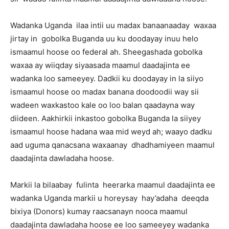
Wadanka Uganda ilaa intii uu madax banaanaaday waxaa
jirtay in gobolka Buganda uu ku doodayay inuu helo
ismaamul hoose oo federal ah. Sheegashada gobolka
waxaa ay wiiqday siyaasada maamul daadajinta ee
wadanka loo sameeyey. Dadkii ku doodayay in la siiyo
ismaamul hoose oo madax banana doodoodii way sii
wadeen waxkastoo kale oo loo balan qaadayna way
diideen. Aakhirkii inkastoo gobolka Buganda la siiyey
ismaamul hoose hadana waa mid weyd ah; waayo dadku
aad uguma qanacsana waxaanay dhadhamiyeen maamul
daadajinta dawladaha hoose.
Markii la bilaabay fulinta heerarka maamul daadajinta ee
wadanka Uganda markii u horeysay hay’adaha deeqda
bixiya (Donors) kumay raacsanayn nooca maamul
daadajinta dawladaha hoose ee loo sameeyey wadanka