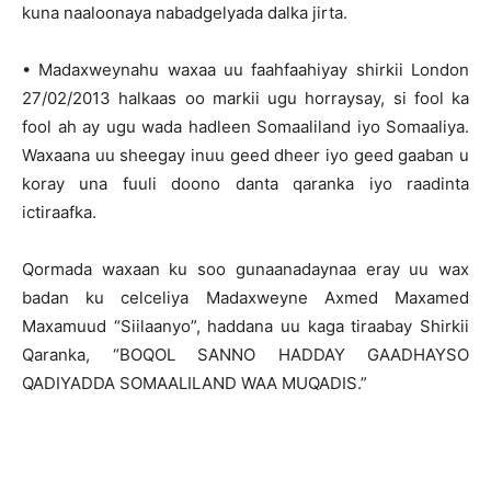
kuna naaloonaya nabadgelyada dalka jirta.
• Madaxweynahu waxaa uu faahfaahiyay shirkii London
27/02/2013 halkaas oo markii ugu horraysay, si fool ka
fool ah ay ugu wada hadleen Somaaliland iyo Somaaliya.
Waxaana uu sheegay inuu geed dheer iyo geed gaaban u
koray una fuuli doono danta qaranka iyo raadinta
ictiraafka.
Qormada waxaan ku soo gunaanadaynaa eray uu wax
badan ku celceliya Madaxweyne Axmed Maxamed
Maxamuud “Siilaanyo”, haddana uu kaga tiraabay Shirkii
Qaranka, “BOQOL SANNO HADDAY GAADHAYSO
QADIYADDA SOMAALILAND WAA MUQADIS.”