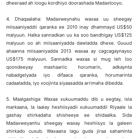
dheeraad ah loogu kordhiyo doorashada Madaxtooyo.
4. Dhaqaalaha: Madaxweynahu waxaa uu sheegay
miisaaniyaddii qaranka ee 2010 inay dhammayd US$50
malyuun. Halka sannadkan uu ka soo bandhigay US$125
malyuun oo ah miisaaniyadda dawladda dhexe. Guuud
ahaanna miisaaniyadda 2013 waxaa ay cagcagaynayso
US$175 malyuun. Sannadka waxaa si mug leh loo
qoondeeyay mashaariic horumarin, adkaynta
nabadgelyada iyo difaaca qaranka, horumarinta
cadaaladda, iyo xoojinta siyaasadda arrimaha dibedda.
5. Maalgashiga: Waxaa xukuumaddu dib u eegtay, isla
markaana, la laalay heshiisyadii xukuumaddii Riyaale la
gashay shirkadaha shisheeye ee shidaalka. Sida
Madaxweyanhu sheegay waxay heshiisyo la galeen
shirkado cusub. Waxaana lagu guda jiraa sahaminta