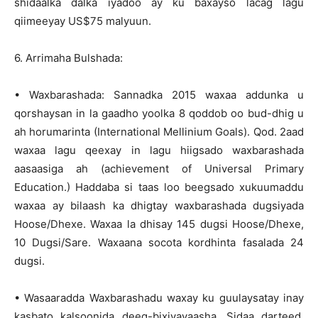
shidaalka dalka iyadoo ay ku baxayso lacag lagu
qiimeeyay US$75 malyuun.
6. Arrimaha Bulshada:
• Waxbarashada: Sannadka 2015 waxaa addunka u
qorshaysan in la gaadho yoolka 8 qoddob oo bud-dhig u
ah horumarinta (International Mellinium Goals). Qod. 2aad
waxaa lagu qeexay in lagu hiigsado waxbarashada
aasaasiga ah (achievement of Universal Primary
Education.) Haddaba si taas loo beegsado xukuumaddu
waxaa ay bilaash ka dhigtay waxbarashada dugsiyada
Hoose/Dhexe. Waxaa la dhisay 145 dugsi Hoose/Dhexe,
10 Dugsi/Sare. Waxaana socota kordhinta fasalada 24
dugsi.
• Wasaaradda Waxbarashadu waxay ku guulaysatay inay
kasbato kalsoonida deeq-bixiyayaasha, Sidaa darteed,