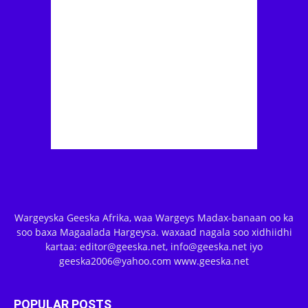
Wargeyska Geeska Afrika, waa Wargeys Madax-banaan oo ka
soo baxa Magaalada Hargeysa. waxaad nagala soo xidhiidhi
kartaa: editor@geeska.net, info@geeska.net iyo
geeska2006@yahoo.com www.geeska.net
POPULAR POSTS