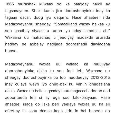
1865 murashax kuwaas oo ka baaqday halkii ay
tiigsanayeen. Shaki kuma jiro doorashooyinku inay ka
tagaan dacar, doog iyo daqarro. Hase ahaatee, sida
Madaxweyanhu sheegay, “Somaaliland waxay halkaa ku
soo gaadhay siyaasi u tudha iyo oday samotalis ah.”
Waxaana uu mahadnaq u jeediyay madaxdii ururada
hadhay ee aqbalay natiijada doorashadii dawladaha
hoose.
Madaxweynahu waxaa uu walaac ka muujiyay
doorashooyinka dalka ku soo fool leh. Waxaana uu
sheegay doorashooyinka oo loo muddeeyay 2013-2015
inay culays weyn iyo dhiig-bax ku yahiin dhaqaalaha
dalka. Waxaa uu ballan-qaaday inuu magacaabi doono dad
aqoonteeda leh si ay uga soo talo-bixiyaan. Hase
ahaatee, isaga oo iska beri yeelaya waxaa uu ka sii
afeeftay in aanu damac kaga jirin in hal habeen oo