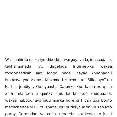
W
arbaahinta dalka iyo dibedda, wargeysyada, idaacadaha,
telifishannada iyo degelada Internet-ka waxaa
toddobaadkan aad looga hadal hayay khudbaddii
Madaxweyne Axmed Maxamed Maxamuud “Siilaanyo” uu
ka hor jeediyay Goleyaasha Qaranka. Qof kasta oo qalin
ama mikrifoon u qaatay inuu ka falloodo khudbadda,
waxaa habboonayd inuu marka hore si fiican uga bogto
macnaheeda si uu bulshada ugu gudbiyo arrin uu soo lafo
guray. Qormadani warcelin u ma aha qof kasta oo jecel