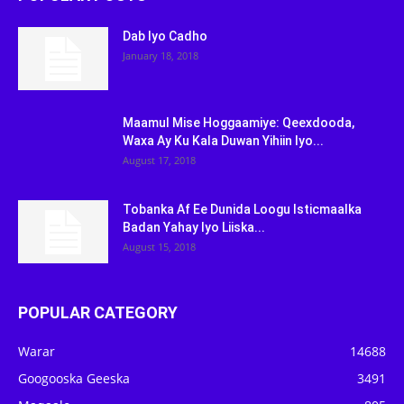
Dab Iyo Cadho
January 18, 2018
Maamul Mise Hoggaamiye: Qeexdooda,
Waxa Ay Ku Kala Duwan Yihiin Iyo...
August 17, 2018
Tobanka Af Ee Dunida Loogu Isticmaalka
Badan Yahay Iyo Liiska...
August 15, 2018
POPULAR CATEGORY
Warar
14688
Googooska Geeska
3491