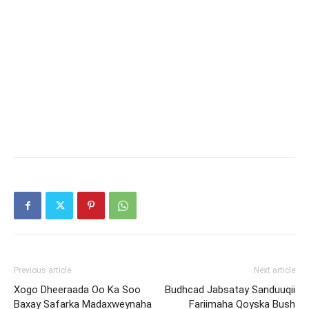
Previous article
Next article
Xogo Dheeraada Oo Ka Soo
Budhcad Jabsatay Sanduuqii
Baxay Safarka Madaxweynaha
Fariimaha Qoyska Bush