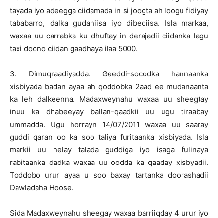
tayada iyo adeegga ciidamada in si joogta ah loogu fidiyay
tababarro, dalka gudahiisa iyo dibediisa. Isla markaa,
waxaa uu carrabka ku dhuftay in derajadii ciidanka lagu
taxi doono ciidan gaadhaya ilaa 5000.
3. Dimuqraadiyadda: Geeddi-socodka hannaanka
xisbiyada badan ayaa ah qoddobka 2aad ee mudanaanta
ka leh dalkeenna. Madaxweynahu waxaa uu sheegtay
inuu ka dhabeeyay ballan-qaadkii uu ugu tiraabay
ummadda. Ugu horrayn 14/07/2011 waxaa uu saaray
guddi qaran oo ka soo taliya furitaanka xisbiyada. Isla
markii uu helay talada guddiga iyo isaga fulinaya
rabitaanka dadka waxaa uu oodda ka qaaday xisbyadii.
Toddobo urur ayaa u soo baxay tartanka doorashadii
Dawladaha Hoose.
Sida Madaxweynahu sheegay waxaa barriiqday 4 urur iyo