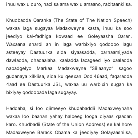
inuu wax u duro, naciisa ama wax u amaano, rabitaankiisa.
Khudbadda Qaranka (The State of The Nation Speech)
waxaa laga sugayaa Madaxweyne kasta, inuu ka soo
jeediyo kal-fadhiga kowaad ee Goleyaasha Qaran.
Waxaana shardi ah in laga warbixiyo qoddobo lagu
asteeyay Dastuurka sida siyaasadda, barnaamijyada
dawladda, dhaqaalaha, xaaladda lacageed iyo xaaladda
nabadgelyo. Markaa, Madaxweyne “Siilaanyo” isagoo
gudanaya xilkiisa, sida ku qeexan Qod.46aad, faqaradda
4aad ee Dastuurka JSL, waxaa uu warbixin sugan ka
bixiyay qoddobada laga sugayay.
Haddaba, si loo qiimeeyo khudabaddii Madaxweynaha
waxaa loo baahan yahay halbeeg looga qiyaas qaadan
karo. Khudbadii (State of the Union Address) ee kal hore
Madaxweyne Barack Obama ka jeediyay Golayaashiisa,