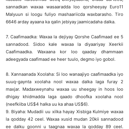
sannadkan waxaa wasaaradda loo qorsheeyay Euro11
Malyuun si loogu fuliyo mashaariicda waxbarasho. Tiro
6646 arday ayaana ka qalin jebiyay jaamicadaha dalka.
7. Caafimaadka: Waxaa la dejiyay Qorshe Caafimaad ee 5
sannadood. Sidoo kale waxaa la diyaariyay Xeerkii
Caafimaadka. Waxaana kor loo qaaday dhammaan
adeegyada caafimaad ee heer tuulo, degmo iyo gobol.
8. Xannaanada Xoolaha: Si loo wanaajiyo caafimaadka iyo
suuq-gaynta xoolaha nool waxaa dalka laga furay 2
maxjar. Madaxweynahu waxaa uu sheegay in hoos loo
dhigay khidmadda laga qaado dhoofka xoolaha nool
(neefkiiba US$4 halka uu ka ahaa US$6).
9. Biyaha: Mudadii uu xilka hayay Xisbiga Kulmiye waxaa
la qodday 42 ceel. Waxaa xusid mudan 20kii sannadood
ee dalku goonni u taagnaa waxaa la qodday 89 ceel.