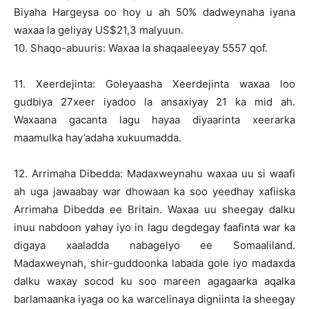
Biyaha Hargeysa oo hoy u ah 50% dadweynaha iyana
waxaa la geliyay US$21,3 malyuun.
10. Shaqo-abuuris: Waxaa la shaqaaleeyay 5557 qof.
11. Xeerdejinta: Goleyaasha Xeerdejinta waxaa loo
gudbiya 27xeer iyadoo la ansaxiyay 21 ka mid ah.
Waxaana gacanta lagu hayaa diyaarinta xeerarka
maamulka hay’adaha xukuumadda.
12. Arrimaha Dibedda: Madaxweynahu waxaa uu si waafi
ah uga jawaabay war dhowaan ka soo yeedhay xafiiska
Arrimaha Dibedda ee Britain. Waxaa uu sheegay dalku
inuu nabdoon yahay iyo in lagu degdegay faafinta war ka
digaya xaaladda nabagelyo ee Somaaliland.
Madaxweynah, shir-guddoonka labada gole iyo madaxda
dalku waxay socod ku soo mareen agagaarka aqalka
barlamaanka iyaga oo ka warcelinaya digniinta la sheegay