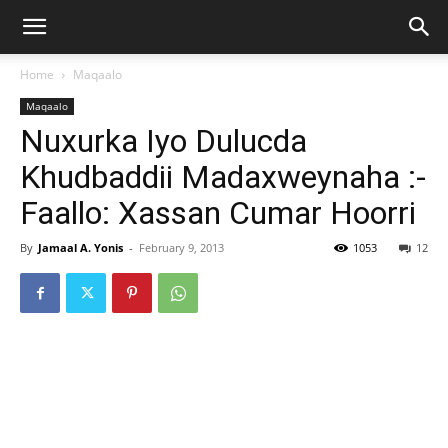
Home
Maqaalo
Maqaalo
Nuxurka Iyo Dulucda
Khudbaddii Madaxweynaha :-
Faallo: Xassan Cumar Hoorri
By
Jamaal A. Yonis
-
February 9, 2013
1053
12