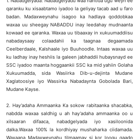
1. Nabadgelyada: Nabadgelyadu waa hantida ugu weyn ee
qaranku ku xisaabtamo iyadoo la geliyay tacab aad u faro
badan. Madaxweynahu isagoo ka hadlaya qoddobkaa
waxaa uu sheegay NABADDU inay leedahay mudnaanta
kowaad ee qaranka. Waxaa uu tibaaxay in xukuumaddiisu
nabadaysaay colaadahii ka taagnaa degaamada
Ceelberdaale, Kalshaale iyo Buuhoodle. Intaas waxaa uu
ku ladhay inay heshiis la galeen jabhaddii hubaysnayd ee
SSC iyadoo maanta hoggaankii SSC ka mid yahiin Golaha
Xukuumadda, sida Wasiirka Dib-u-dejinta Mudane
Xaglatoosiye iyo Wassirka Nabadaynta Gobolada Bari,
Mudane Kayse.
2. Hay’adaha Ammaanka Ka sokow rabitaanka shacabka,
nabdda waxaa saldhig u ah hay’adaha ammaanka oo u
xilsaaran difaaca, nabadgelyada iyo xasiloonida
dalka.Waxaa 100% la kordhiyay mushaharka ciidamada.
Waxaana Madaxweynahu tilmaamay si kor loogu qaado