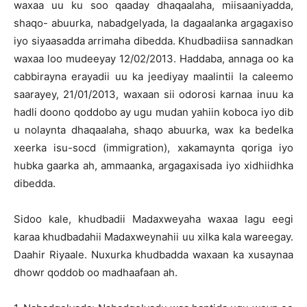
waxaa uu ku soo qaaday dhaqaalaha, miisaaniyadda,
shaqo- abuurka, nabadgelyada, la dagaalanka argagaxiso
iyo siyaasadda arrimaha dibedda. Khudbadiisa sannadkan
waxaa loo mudeeyay 12/02/2013. Haddaba, annaga oo ka
cabbirayna erayadii uu ka jeediyay maalintii la caleemo
saarayey, 21/01/2013, waxaan sii odorosi karnaa inuu ka
hadli doono qoddobo ay ugu mudan yahiin koboca iyo dib
u nolaynta dhaqaalaha, shaqo abuurka, wax ka bedelka
xeerka isu-socd (immigration), xakamaynta qoriga iyo
hubka gaarka ah, ammaanka, argagaxisada iyo xidhiidhka
dibedda.
Sidoo kale, khudbadii Madaxweyaha waxaa lagu eegi
karaa khudbadahii Madaxweynahii uu xilka kala wareegay.
Daahir Riyaale. Nuxurka khudbadda waxaan ka xusaynaa
dhowr qoddob oo madhaafaan ah.