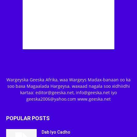
Wargeyska Geeska Afrika, waa Wargeys Madax-banaan oo ka
soo baxa Magaalada Hargeysa. waxaad nagala soo xidhiidhi
kartaa: editor@geeska.net, info@geeska.net iyo
geeska2006@yahoo.com www.geeska.net
POPULAR POSTS
Dab Iyo Cadho