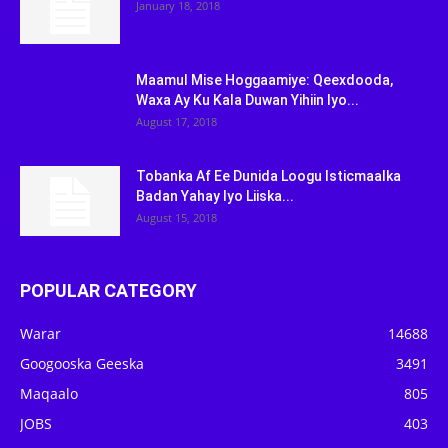
January 18, 2018
Maamul Mise Hoggaamiye: Qeexdooda,
Waxa Ay Ku Kala Duwan Yihiin Iyo...
August 17, 2018
Tobanka Af Ee Dunida Loogu Isticmaalka
Badan Yahay Iyo Liiska...
August 15, 2018
POPULAR CATEGORY
Warar
14688
Googooska Geeska
3491
Maqaalo
805
JOBS
403