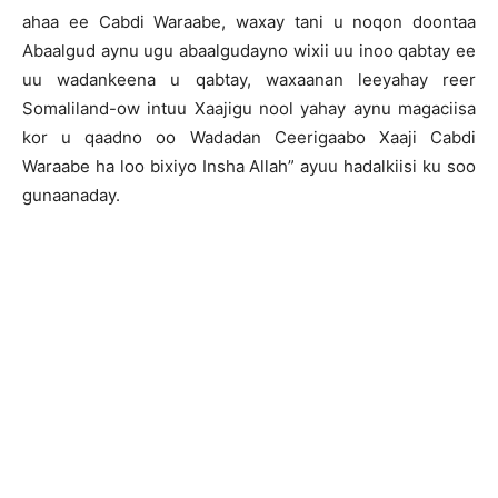
ahaa ee Cabdi Waraabe, waxay tani u noqon doontaa
Abaalgud aynu ugu abaalgudayno wixii uu inoo qabtay ee
uu wadankeena u qabtay, waxaanan leeyahay reer
Somaliland-ow intuu Xaajigu nool yahay aynu magaciisa
kor u qaadno oo Wadadan Ceerigaabo Xaaji Cabdi
Waraabe ha loo bixiyo Insha Allah” ayuu hadalkiisi ku soo
gunaanaday.