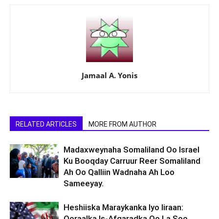
Jamaal A. Yonis
RELATED ARTICLES
MORE FROM AUTHOR
Madaxweynaha Somaliland Oo Israel
Ku Booqday Carruur Reer Somaliland
Ah Oo Qalliin Wadnaha Ah Loo
Sameeyay.
Heshiiska Maraykanka Iyo Iiraan:
Qoraalka Is-Afgaradka Oo La Soo