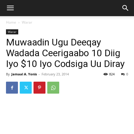
Home
Warar
Warar
Muwaadin Ugu Deeqay
Wadada Ceerigaabo 10 Diig
Iyo $10 Iyo Codsiga Uu Diray
By
Jamaal A. Yonis
-
February 23, 2014
824
0