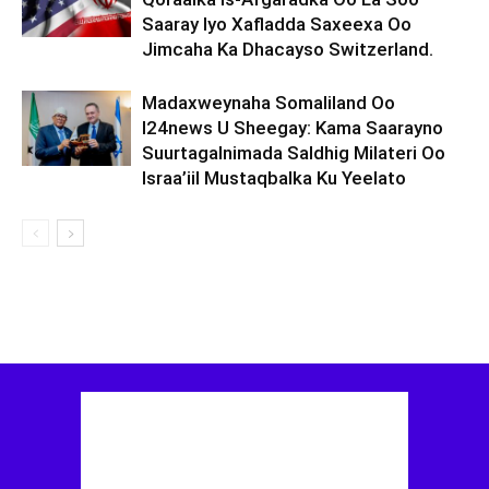
Saaray Iyo Xafladda Saxeexa Oo
Jimcaha Ka Dhacayso Switzerland.
Madaxweynaha Somaliland Oo
I24news U Sheegay: Kama Saarayno
Suurtagalnimada Saldhig Milateri Oo
Israa’iil Mustaqbalka Ku Yeelato