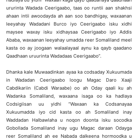
ururinta Wadada Ceerigaabo, taas oo runtii aan shakhsi
ahaan intii awoodayda ah aan soo bandhigay, waxaanan
leeyahay Wadadani Burco iyo Ceerigaabo isku xidhi
maysee waxay isku xidhaysaa Ceerigaabo iyo Addis
Ababa, waxaanan leeyahay umadda reer Somaliland meel
kasta oo ay joogaan walaalayaal aynu ka qayb qaadano
Qaadhaan uruurinta Wadadaas Ceerigaabo”.
Dhanka kale Muwaadinkan ayaa ka codsaday Xukuumada
in Wadadan Ceerigaabo loogu Magac Daro Xaaji
Cabdikariin (Cabdi Waraabe) oo ah Oday qaali ku ah
Wadanka Somaliland, waxaana isaga oo ka hadlaya
Codsigiisan uu yidhi “Waxaan ka Codsanayaa
Xukuumadda iyo cid kasta oo ah Somaliland inay
Waddadan Halbawlaha u noqon doonta isku socodka
Gobollada Somaliland inay ugu Magac daraan Odayga
reer Somaliland ah ee Nabada dalkeena hormoodka u