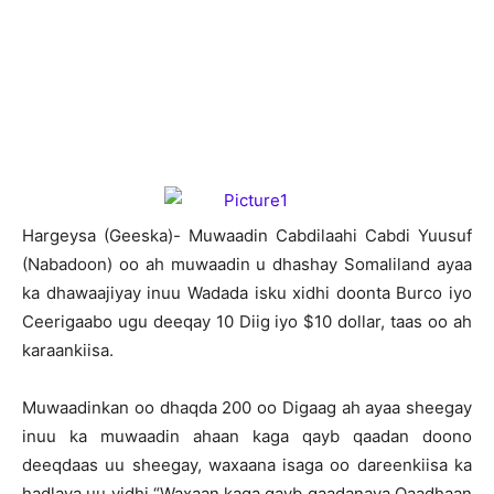
H
argeysa (Geeska)- Muwaadin Cabdilaahi Cabdi Yuusuf
(Nabadoon) oo ah muwaadin u dhashay Somaliland ayaa
ka dhawaajiyay inuu Wadada isku xidhi doonta Burco iyo
Ceerigaabo ugu deeqay 10 Diig iyo $10 dollar, taas oo ah
karaankiisa.
Muwaadinkan oo dhaqda 200 oo Digaag ah ayaa sheegay
inuu ka muwaadin ahaan kaga qayb qaadan doono
deeqdaas uu sheegay, waxaana isaga oo dareenkiisa ka
hadlaya uu yidhi “Waxaan kaga qayb qaadanaya Qaadhaan