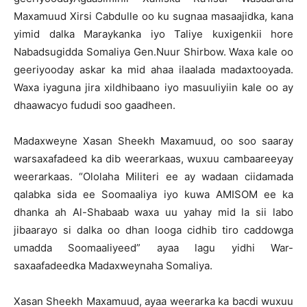
Maxamuud Xirsi Cabdulle oo ku sugnaa masaajidka, kana
yimid dalka Maraykanka iyo Taliye kuxigenkii hore
Nabadsugidda Somaliya Gen.Nuur Shirbow. Waxa kale oo
geeriyooday askar ka mid ahaa ilaalada madaxtooyada.
Waxa iyaguna jira xildhibaano iyo masuuliyiin kale oo ay
dhaawacyo fududi soo gaadheen.
Madaxweyne Xasan Sheekh Maxamuud, oo soo saaray
warsaxafadeed ka dib weerarkaas, wuxuu cambaareeyay
weerarkaas. “Ololaha Militeri ee ay wadaan ciidamada
qalabka sida ee Soomaaliya iyo kuwa AMISOM ee ka
dhanka ah Al-Shabaab waxa uu yahay mid la sii labo
jibaarayo si dalka oo dhan looga cidhib tiro caddowga
umadda Soomaaliyeed” ayaa lagu yidhi War-
saxaafadeedka Madaxweynaha Somaliya.
Xasan Sheekh Maxamuud, ayaa weerarka ka bacdi wuxuu