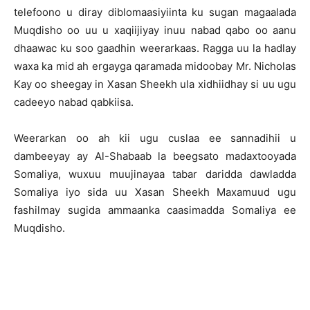
telefoono u diray diblomaasiyiinta ku sugan magaalada
Muqdisho oo uu u xaqiijiyay inuu nabad qabo oo aanu
dhaawac ku soo gaadhin weerarkaas. Ragga uu la hadlay
waxa ka mid ah ergayga qaramada midoobay Mr. Nicholas
Kay oo sheegay in Xasan Sheekh ula xidhiidhay si uu ugu
cadeeyo nabad qabkiisa.
Weerarkan oo ah kii ugu cuslaa ee sannadihii u
dambeeyay ay Al-Shabaab la beegsato madaxtooyada
Somaliya, wuxuu muujinayaa tabar daridda dawladda
Somaliya iyo sida uu Xasan Sheekh Maxamuud ugu
fashilmay sugida ammaanka caasimadda Somaliya ee
Muqdisho.