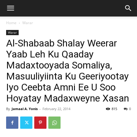
Home
Warar
Warar
Al-Shabaab Shalay Weerar
Yaab Leh Ku Qaaday
Madaxtooyada Somaliya,
Masuuliyiinta Ku Geeriyootay
Iyo Ceebta Amni Ee U Soo
Hoyatay Madaxweyne Xasan
By
Jamaal A. Yonis
-
February 22, 2014
815
0