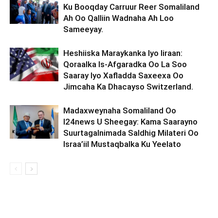
Ku Booqday Carruur Reer Somaliland
Ah Oo Qalliin Wadnaha Ah Loo
Sameeyay.
Heshiiska Maraykanka Iyo Iiraan:
Qoraalka Is-Afgaradka Oo La Soo
Saaray Iyo Xafladda Saxeexa Oo
Jimcaha Ka Dhacayso Switzerland.
Madaxweynaha Somaliland Oo
I24news U Sheegay: Kama Saarayno
Suurtagalnimada Saldhig Milateri Oo
Israa’iil Mustaqbalka Ku Yeelato