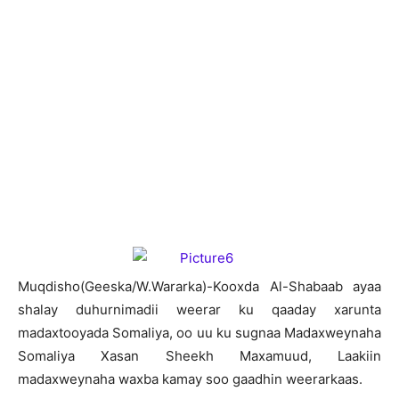
M
uqdisho(Geeska/W.Wararka)-Kooxda Al-Shabaab ayaa
shalay duhurnimadii weerar ku qaaday xarunta
madaxtooyada Somaliya, oo uu ku sugnaa Madaxweynaha
Somaliya Xasan Sheekh Maxamuud, Laakiin
madaxweynaha waxba kamay soo gaadhin weerarkaas.