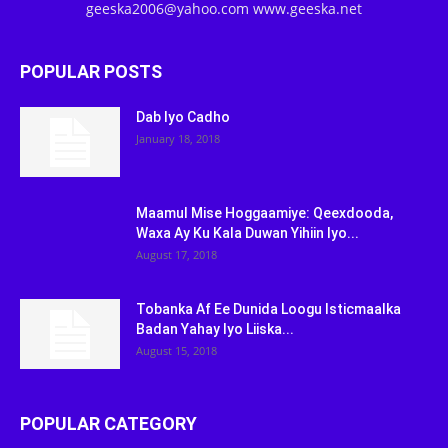
geeska2006@yahoo.com www.geeska.net
POPULAR POSTS
Dab Iyo Cadho
January 18, 2018
Maamul Mise Hoggaamiye: Qeexdooda,
Waxa Ay Ku Kala Duwan Yihiin Iyo...
August 17, 2018
Tobanka Af Ee Dunida Loogu Isticmaalka
Badan Yahay Iyo Liiska...
August 15, 2018
POPULAR CATEGORY