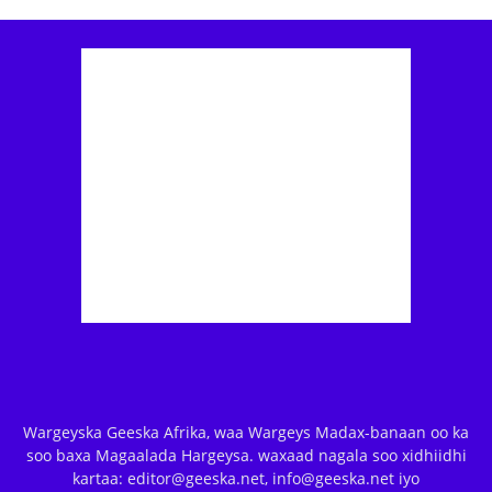
Wargeyska Geeska Afrika, waa Wargeys Madax-banaan oo ka
soo baxa Magaalada Hargeysa. waxaad nagala soo xidhiidhi
kartaa: editor@geeska.net, info@geeska.net iyo