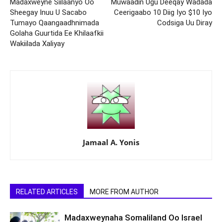
Madaxweyne Siilaanyo Oo
Muwaadin Ugu Deeqay Wadada
Sheegay Inuu U Sacabo
Ceerigaabo 10 Diig Iyo $10 Iyo
Tumayo Qaangaadhnimada
Codsiga Uu Diray
Golaha Guurtida Ee Khilaafkii
Wakiilada Xaliyay
Jamaal A. Yonis
RELATED ARTICLES
MORE FROM AUTHOR
Madaxweynaha Somaliland Oo Israel