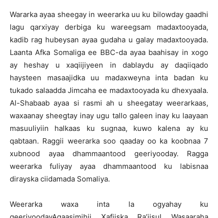
Wararka ayaa sheegay in weerarka uu ku bilowday gaadhi
lagu qarxiyay derbiga ku wareegsam madaxtooyada,
kadib rag hubeysan ayaa gudaha u galay madaxtooyada.
Laanta Afka Somaliga ee BBC-da ayaa baahisay in xogo
ay heshay u xaqiijiyeen in dablaydu ay daqiiqado
haysteen masaajidka uu madaxweyna inta badan ku
tukado salaadda Jimcaha ee madaxtooyada ku dhexyaala.
Al-Shabaab ayaa si rasmi ah u sheegatay weerarkaas,
waxaanay sheegtay inay ugu tallo galeen inay ku laayaan
masuuliyiin halkaas ku sugnaa, kuwo kalena ay ku
qabtaan. Raggii weerarka soo qaaday oo ka koobnaa 7
xubnood ayaa dhammaantood geeriyooday. Ragga
weerarka fuliyay ayaa dhammaantood ku labisnaa
dirayska ciidamada Somaliya.
Weerarka waxa inta la ogyahay ku
geeriyoodayAgaasimihii Xafiiska Ra’iisul Wasaaraha