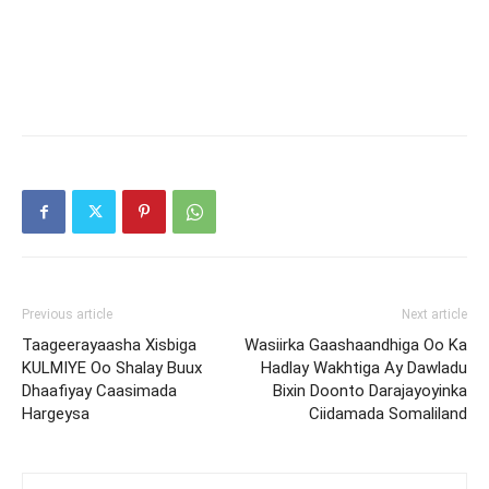
Previous article
Next article
Taageerayaasha Xisbiga
Wasiirka Gaashaandhiga Oo Ka
KULMIYE Oo Shalay Buux
Hadlay Wakhtiga Ay Dawladu
Dhaafiyay Caasimada
Bixin Doonto Darajayoyinka
Hargeysa
Ciidamada Somaliland