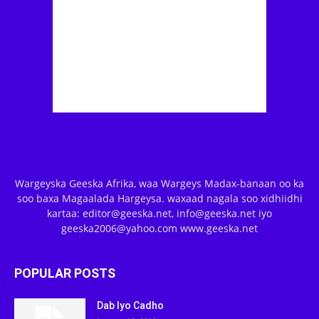
Wargeyska Geeska Afrika, waa Wargeys Madax-banaan oo ka
soo baxa Magaalada Hargeysa. waxaad nagala soo xidhiidhi
kartaa: editor@geeska.net, info@geeska.net iyo
geeska2006@yahoo.com www.geeska.net
POPULAR POSTS
Dab Iyo Cadho