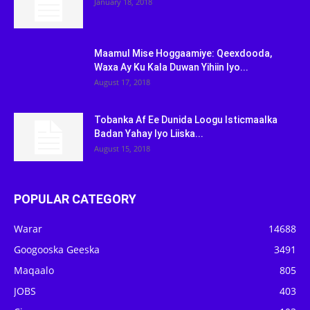
January 18, 2018
Maamul Mise Hoggaamiye: Qeexdooda,
Waxa Ay Ku Kala Duwan Yihiin Iyo...
August 17, 2018
Tobanka Af Ee Dunida Loogu Isticmaalka
Badan Yahay Iyo Liiska...
August 15, 2018
POPULAR CATEGORY
Warar
14688
Googooska Geeska
3491
Maqaalo
805
JOBS
403