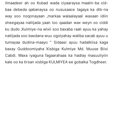
ilmaadeer ah oo Kubad wada ciyaaraysa maalin-ba cid-
baa debeda qabanaysa oo nususaace tagaya ka dib-na
way soo noqonayaan ,markaa walaalayaal waxaan idiin
sheegayaa natiijada yaan loo qaadan wax weyn oo ciddi
ku dudo ,Kulmiye-na wixii soo baxaba raali ayuu ka yahay
natiijada soo baxdana wuu ogolyahay waliba sacab ayuu u
tumayaa dudina-maayo " Sidaasi ayuu hadalkiisa kaga
baxay Guddoomiyaha Xisbiga Kulmiye Md. Muuse Biixi
Cabdi. Waxa iyaguna fagaarahaas ka hadlay masuuliyiin
kale oo ka tirsan xisbiga KULMIYEA ee gobalka Togdheer.