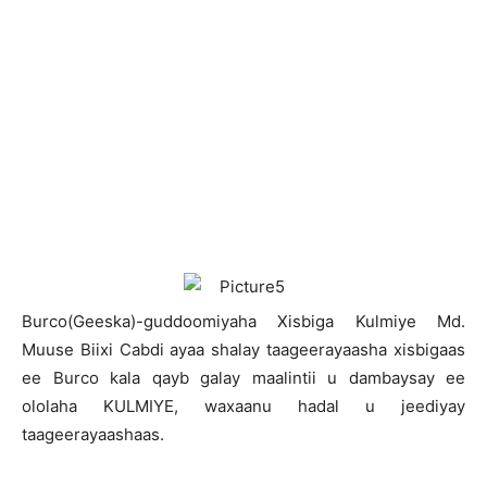
B
urco(Geeska)-guddoomiyaha Xisbiga Kulmiye Md.
Muuse Biixi Cabdi ayaa shalay taageerayaasha xisbigaas
ee Burco kala qayb galay maalintii u dambaysay ee
ololaha KULMIYE, waxaanu hadal u jeediyay
taageerayaashaas.