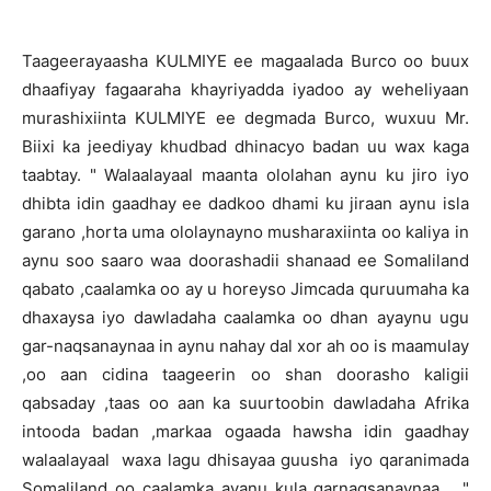
Taageerayaasha KULMIYE ee magaalada Burco oo buux
dhaafiyay fagaaraha khayriyadda iyadoo ay weheliyaan
murashixiinta KULMIYE ee degmada Burco, wuxuu Mr.
Biixi ka jeediyay khudbad dhinacyo badan uu wax kaga
taabtay. " Walaalayaal maanta ololahan aynu ku jiro iyo
dhibta idin gaadhay ee dadkoo dhami ku jiraan aynu isla
garano ,horta uma ololaynayno musharaxiinta oo kaliya in
aynu soo saaro waa doorashadii shanaad ee Somaliland
qabato ,caalamka oo ay u horeyso Jimcada quruumaha ka
dhaxaysa iyo dawladaha caalamka oo dhan ayaynu ugu
gar-naqsanaynaa in aynu nahay dal xor ah oo is maamulay
,oo aan cidina taageerin oo shan doorasho kaligii
qabsaday ,taas oo aan ka suurtoobin dawladaha Afrika
intooda badan ,markaa ogaada hawsha idin gaadhay
walaalayaal waxa lagu dhisayaa guusha iyo qaranimada
Somaliland oo caalamka ayanu kula garnaqsanaynaa "