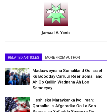
Jamaal A. Yonis
RELATED ARTICLES
MORE FROM AUTHOR
Madaxweynaha Somaliland Oo Israel
Ku Booqday Carruur Reer Somaliland
Ah Oo Qalliin Wadnaha Ah Loo
Sameeyay.
Heshiiska Maraykanka Iyo Iiraan:
Qoraalka Is-Afgaradka Oo La Soo
Saaray Iyo Xafladda Saxeexa Oo