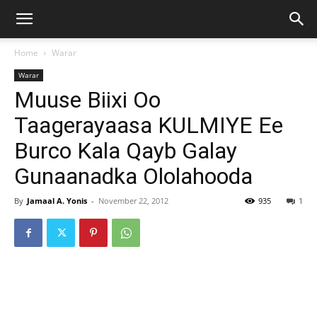
Home
Warar
Warar
Muuse Biixi Oo
Taagerayaasa KULMIYE Ee
Burco Kala Qayb Galay
Gunaanadka Ololahooda
By
Jamaal A. Yonis
-
November 22, 2012
935
1