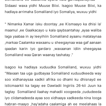
Sidaasi waxa yidhi Muuse Biixi. Isagoo Muuse Biixi, ka
hadlaya arrimaha Somaliland iyo Somaliya, wuxuu yidhi
" Nimanka Xamar isku doontay ,ee Kismaayo ka dhisi la’
maamul ,ee Gaalkacayo u kala qaybsantahay ,ayaa waliba
laga yaabaa in ay leeyihiin Somaliland ayaanu matalaynaa
,markaa Caalamka waxaanu u sheegaynaa waa gaf aanaan
qaadan karin iyo gardaro ,waxaanan idiin sheegayaa
Somaliland waa Qaran waanay tashatay .”
Isagoo ka hadlaya xuduudka Somaliland, wuxuu yidhi
“Waxaan taa uga gudbayaa Somaliland xuduudkeeda way
soo xidhanaysaa xadkii afrika oo dhami ku dhisnayd ee
isticmaarkii ka tagay ee Dawladii Ingiriis 26-kii Juun ka
tagtay Somaliland ilaahay mahadii xoogeeda ,cududeeda
iyo ciidamadeeda ayaa soo xidhaaya xadkeeda nina looga
habran-maayo ,hay'adaha caalamiga ah ee meelahaas la