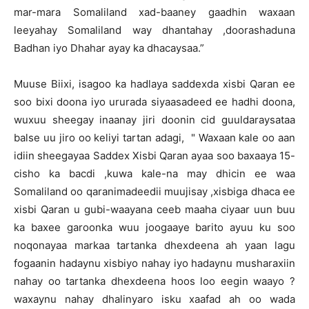
mar-mara Somaliland xad-baaney gaadhin waxaan
leeyahay Somaliland way dhantahay ,doorashaduna
Badhan iyo Dhahar ayay ka dhacaysaa.”
Muuse Biixi, isagoo ka hadlaya saddexda xisbi Qaran ee
soo bixi doona iyo ururada siyaasadeed ee hadhi doona,
wuxuu sheegay inaanay jiri doonin cid guuldaraysataa
balse uu jiro oo keliyi tartan adagi, " Waxaan kale oo aan
idiin sheegayaa Saddex Xisbi Qaran ayaa soo baxaaya 15-
cisho ka bacdi ,kuwa kale-na may dhicin ee waa
Somaliland oo qaranimadeedii muujisay ,xisbiga dhaca ee
xisbi Qaran u gubi-waayana ceeb maaha ciyaar uun buu
ka baxee garoonka wuu joogaaye barito ayuu ku soo
noqonayaa markaa tartanka dhexdeena ah yaan lagu
fogaanin hadaynu xisbiyo nahay iyo hadaynu musharaxiin
nahay oo tartanka dhexdeena hoos loo eegin waayo ?
waxaynu nahay dhalinyaro isku xaafad ah oo wada