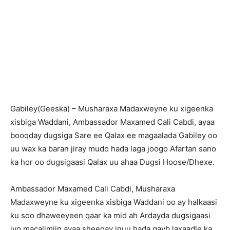
Gabiley(Geeska) – Musharaxa Madaxweyne ku xigeenka
xisbiga Waddani, Ambassador Maxamed Cali Cabdi, ayaa
booqday dugsiga Sare ee Qalax ee magaalada Gabiley oo
uu wax ka baran jiray mudo hada laga joogo Afartan sano
ka hor oo dugsigaasi Qalax uu ahaa Dugsi Hoose/Dhexe.
Ambassador Maxamed Cali Cabdi, Musharaxa
Madaxweyne ku xigeenka xisbiga Waddani oo ay halkaasi
ku soo dhaweeyeen qaar ka mid ah Ardayda dugsigaasi
iyo macalimiin ayaa sheegay inuu hada qayb laxaadle ka