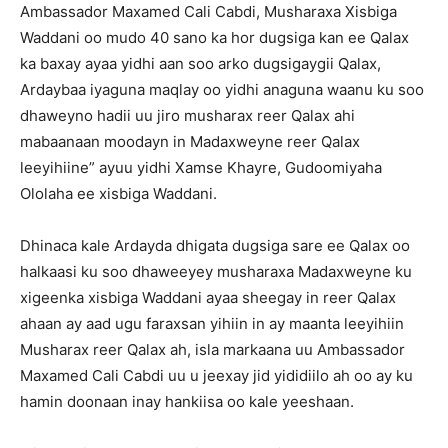
Ambassador Maxamed Cali Cabdi, Musharaxa Xisbiga
Waddani oo mudo 40 sano ka hor dugsiga kan ee Qalax
ka baxay ayaa yidhi aan soo arko dugsigaygii Qalax,
Ardaybaa iyaguna maqlay oo yidhi anaguna waanu ku soo
dhaweyno hadii uu jiro musharax reer Qalax ahi
mabaanaan moodayn in Madaxweyne reer Qalax
leeyihiine” ayuu yidhi Xamse Khayre, Gudoomiyaha
Ololaha ee xisbiga Waddani.
Dhinaca kale Ardayda dhigata dugsiga sare ee Qalax oo
halkaasi ku soo dhaweeyey musharaxa Madaxweyne ku
xigeenka xisbiga Waddani ayaa sheegay in reer Qalax
ahaan ay aad ugu faraxsan yihiin in ay maanta leeyihiin
Musharax reer Qalax ah, isla markaana uu Ambassador
Maxamed Cali Cabdi uu u jeexay jid yididiilo ah oo ay ku
hamin doonaan inay hankiisa oo kale yeeshaan.