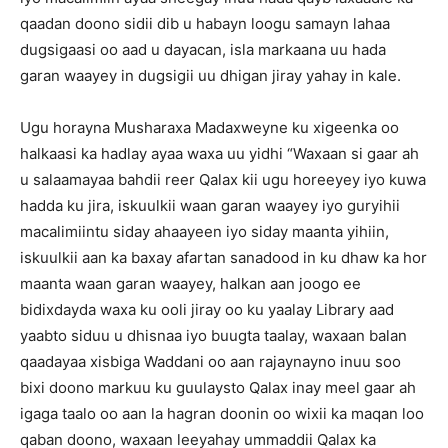
qaadan doono sidii dib u habayn loogu samayn lahaa
dugsigaasi oo aad u dayacan, isla markaana uu hada
garan waayey in dugsigii uu dhigan jiray yahay in kale.
Ugu horayna Musharaxa Madaxweyne ku xigeenka oo
halkaasi ka hadlay ayaa waxa uu yidhi “Waxaan si gaar ah
u salaamayaa bahdii reer Qalax kii ugu horeeyey iyo kuwa
hadda ku jira, iskuulkii waan garan waayey iyo guryihii
macalimiintu siday ahaayeen iyo siday maanta yihiin,
iskuulkii aan ka baxay afartan sanadood in ku dhaw ka hor
maanta waan garan waayey, halkan aan joogo ee
bidixdayda waxa ku ooli jiray oo ku yaalay Library aad
yaabto siduu u dhisnaa iyo buugta taalay, waxaan balan
qaadayaa xisbiga Waddani oo aan rajaynayno inuu soo
bixi doono markuu ku guulaysto Qalax inay meel gaar ah
igaga taalo oo aan la hagran doonin oo wixii ka maqan loo
qaban doono, waxaan leeyahay ummaddii Qalax ka