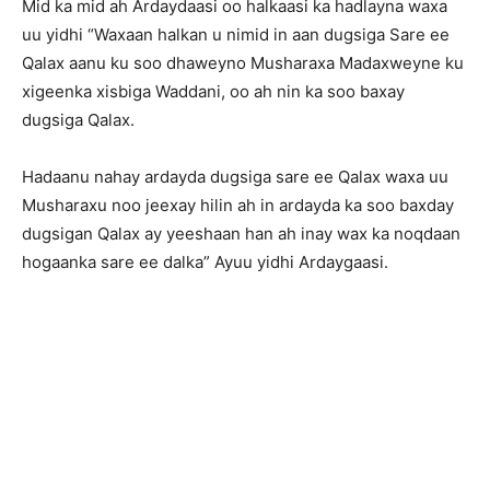
Mid ka mid ah Ardaydaasi oo halkaasi ka hadlayna waxa
uu yidhi “Waxaan halkan u nimid in aan dugsiga Sare ee
Qalax aanu ku soo dhaweyno Musharaxa Madaxweyne ku
xigeenka xisbiga Waddani, oo ah nin ka soo baxay
dugsiga Qalax.
Hadaanu nahay ardayda dugsiga sare ee Qalax waxa uu
Musharaxu noo jeexay hilin ah in ardayda ka soo baxday
dugsigan Qalax ay yeeshaan han ah inay wax ka noqdaan
hogaanka sare ee dalka” Ayuu yidhi Ardaygaasi.