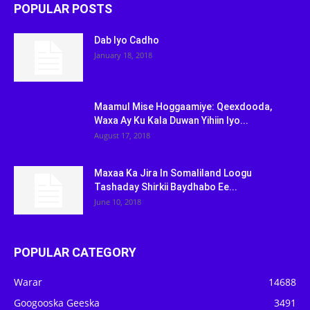
POPULAR POSTS
Dab Iyo Cadho
January 18, 2018
Maamul Mise Hoggaamiye: Qeexdooda,
Waxa Ay Ku Kala Duwan Yihiin Iyo...
August 17, 2018
Maxaa Ka Jira In Somaliland Loogu
Tashaday Shirkii Baydhabo Ee...
June 10, 2018
POPULAR CATEGORY
Warar
14688
Googooska Geeska
3491