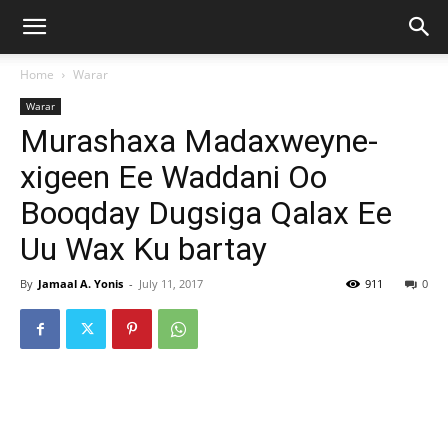
Home
Warar
Warar
Murashaxa Madaxweyne-
xigeen Ee Waddani Oo
Booqday Dugsiga Qalax Ee
Uu Wax Ku bartay
By
Jamaal A. Yonis
-
July 11, 2017
911
0