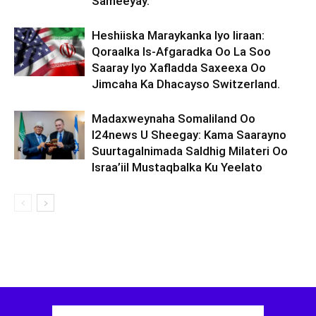
Sameeyay.
Heshiiska Maraykanka Iyo Iiraan:
Qoraalka Is-Afgaradka Oo La Soo
Saaray Iyo Xafladda Saxeexa Oo
Jimcaha Ka Dhacayso Switzerland.
Madaxweynaha Somaliland Oo
I24news U Sheegay: Kama Saarayno
Suurtagalnimada Saldhig Milateri Oo
Israa’iil Mustaqbalka Ku Yeelato