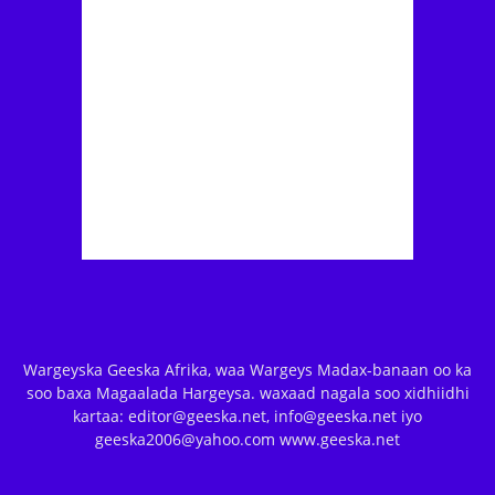
Wargeyska Geeska Afrika, waa Wargeys Madax-banaan oo ka
soo baxa Magaalada Hargeysa. waxaad nagala soo xidhiidhi
kartaa: editor@geeska.net, info@geeska.net iyo
geeska2006@yahoo.com www.geeska.net