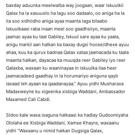
baxday aduunka meelwalba way joogaan, waar iskuulkii
Qalax ha la xasuusto ha lagu soo dadaalo, oo aniga ha la
ila soo xidhiidho aniga ayaa maanta laga bilaabo
Iskuulkaasi raba inaan meel soo gaadhsiiyo, maanta
jaamac ayaa ku taal Gabiley, Iskuul sare ayaa ku yaala,
anigu markii aan halkan ka baxay dugsi hoose/dhexe ayuu
ahaa, kuu ka qurux badnaa Qalax xataa jaamacada ku taala
maanta halkan, dayacaa ka muuqda reer Gabiley iyo reer
Qalaxba, waxaan ku waaninayaa in iskuulka ilaa heer
jaamacadeed gaadhay in la horumariyo aniguna qayb
laxaad leh ayaan ka qaadanayaa.” Ayuu yidhi Musharaxa
Madaxweyne ku xigeenka xisbiga Waddani, Ambassador
Maxamed Cali Cabdi.
Sidoo kale waxa isaguna halkaasi ka hadlay Gudoomiyaha
Ololaha ee Xisbiga Waddani, Xamse Khayre, waxaanu
yidhi “Waxaanu u nimid halkan Dugsiga Qalax,