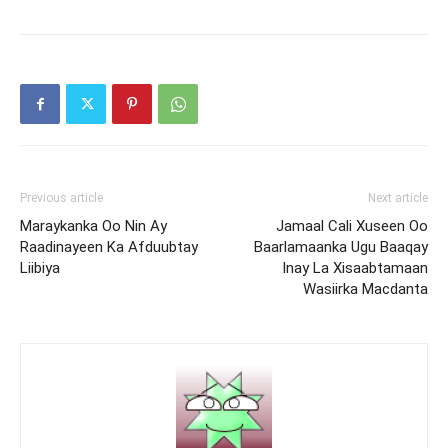
Previous article
Next article
Maraykanka Oo Nin Ay
Jamaal Cali Xuseen Oo
Raadinayeen Ka Afduubtay
Baarlamaanka Ugu Baaqay
Liibiya
Inay La Xisaabtamaan
Wasiirka Macdanta