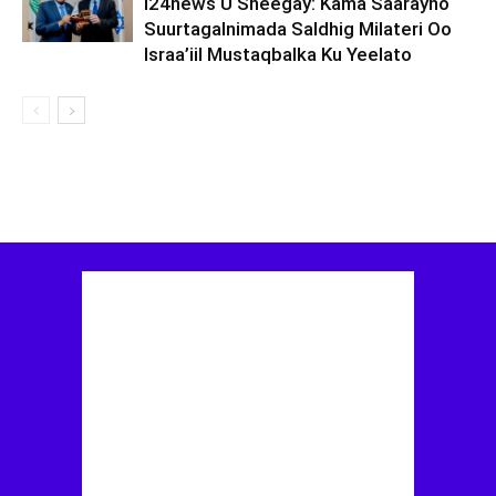
I24news U Sheegay: Kama Saarayno
Suurtagalnimada Saldhig Milateri Oo
Israa’iil Mustaqbalka Ku Yeelato