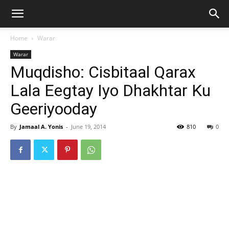
Home
Warar
Warar
Muqdisho: Cisbitaal Qarax
Lala Eegtay Iyo Dhakhtar Ku
Geeriyooday
By
Jamaal A. Yonis
-
June 19, 2014
810
0