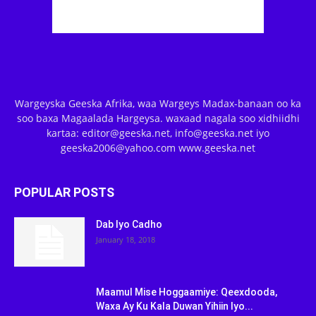
Wargeyska Geeska Afrika, waa Wargeys Madax-banaan oo ka
soo baxa Magaalada Hargeysa. waxaad nagala soo xidhiidhi
kartaa: editor@geeska.net, info@geeska.net iyo
geeska2006@yahoo.com www.geeska.net
POPULAR POSTS
Dab Iyo Cadho
January 18, 2018
Maamul Mise Hoggaamiye: Qeexdooda,
Waxa Ay Ku Kala Duwan Yihiin Iyo...