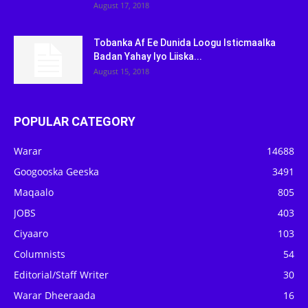
August 17, 2018
Tobanka Af Ee Dunida Loogu Isticmaalka
Badan Yahay Iyo Liiska...
August 15, 2018
POPULAR CATEGORY
Warar
14688
Googooska Geeska
3491
Maqaalo
805
JOBS
403
Ciyaaro
103
Columnists
54
Editorial/Staff Writer
30
Warar Dheeraada
16