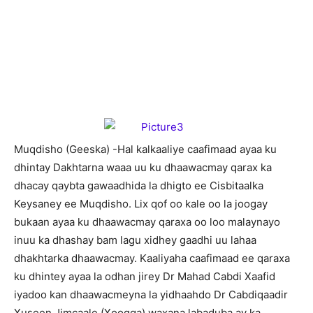
M
uqdisho (Geeska) -Hal kalkaaliye caafimaad ayaa ku
dhintay Dakhtarna waaa uu ku dhaawacmay qarax ka
dhacay qaybta gawaadhida la dhigto ee Cisbitaalka
Keysaney ee Muqdisho. Lix qof oo kale oo la joogay
bukaan ayaa ku dhaawacmay qaraxa oo loo malaynayo
inuu ka dhashay bam lagu xidhey gaadhi uu lahaa
dhakhtarka dhaawacmay. Kaaliyaha caafimaad ee qaraxa
ku dhintey ayaa la odhan jirey Dr Mahad Cabdi Xaafid
iyadoo kan dhaawacmeyna la yidhaahdo Dr Cabdiqaadir
Xuseen Jimcaale (Xoogga) waxana labaduba ay ka