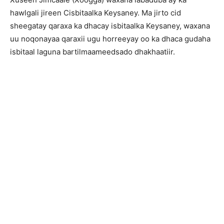
hawlgali jireen Cisbitaalka Keysaney. Ma jirto cid
sheegatay qaraxa ka dhacay isbitaalka Keysaney, waxana
uu noqonayaa qaraxii ugu horreeyay oo ka dhaca gudaha
isbitaal laguna bartilmaameedsado dhakhaatiir.