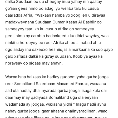
dalka Suudaan oo uu sheegay inuu yahay nin qaatay
go’aan geesinimo oo adag iyo weliba talo ku cusub
qaaradda Afria, “Waxaan hambalyo xoog leh u dirayaa
madaxweynaha Suudaan Cumar Xasan Al Bashiir oo
sameeyey taariikh ku cusub afrika oo sameeyey
geesinimo ay carabta badankeedu ku dhici wayday, waa
ninkii u horeeyey ee reer Afrika ah oo si nabad ah u
ogolaaday inu saxeexo heshiis, isla markaana ka soo qayb
galo xaflada dalkii ka go’ay suudaan. Itoobiya ayaa ka
horaysay oo sidaas may ahayn.
Waxaa isna halkaas ka hadlay gudoomiyaha qurba jooga
reer Somaliland Saleebaan Maxamed Faarax, waxaanu
aad ula hadlay dhalinyarada qurba jooga, isaga kula dar
daarmay inay qadiyada Somaliland uga olaleeyaan
wadamada ay joogaa, waxaanu yidhi “ Inagu hadii aynu
nahay qurba jooga, gaar ahaana dhalinyaradiinan, waad
arkaysaan sida fiican ee la inoo soo dhaweeyey, waxaa