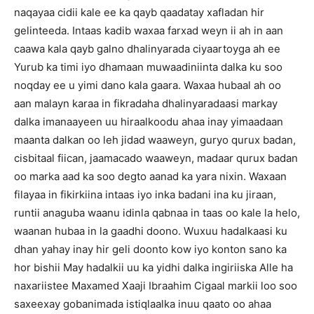
naqayaa cidii kale ee ka qayb qaadatay xafladan hir
gelinteeda. Intaas kadib waxaa farxad weyn ii ah in aan
caawa kala qayb galno dhalinyarada ciyaartoyga ah ee
Yurub ka timi iyo dhamaan muwaadiniinta dalka ku soo
noqday ee u yimi dano kala gaara. Waxaa hubaal ah oo
aan malayn karaa in fikradaha dhalinyaradaasi markay
dalka imanaayeen uu hiraalkoodu ahaa inay yimaadaan
maanta dalkan oo leh jidad waaweyn, guryo qurux badan,
cisbitaal fiican, jaamacado waaweyn, madaar qurux badan
oo marka aad ka soo degto aanad ka yara nixin. Waxaan
filayaa in fikirkiina intaas iyo inka badani ina ku jiraan,
runtii anaguba waanu idinla qabnaa in taas oo kale la helo,
waanan hubaa in la gaadhi doono. Wuxuu hadalkaasi ku
dhan yahay inay hir geli doonto kow iyo konton sano ka
hor bishii May hadalkii uu ka yidhi dalka ingiriiska Alle ha
naxariistee Maxamed Xaaji Ibraahim Cigaal markii loo soo
saxeexay gobanimada istiqlaalka inuu qaato oo ahaa