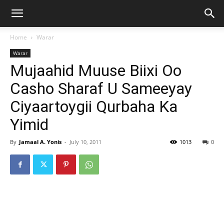
Home
Warar
Warar
Mujaahid Muuse Biixi Oo
Casho Sharaf U Sameeyay
Ciyaartoygii Qurbaha Ka
Yimid
By
Jamaal A. Yonis
-
July 10, 2011
1013
0