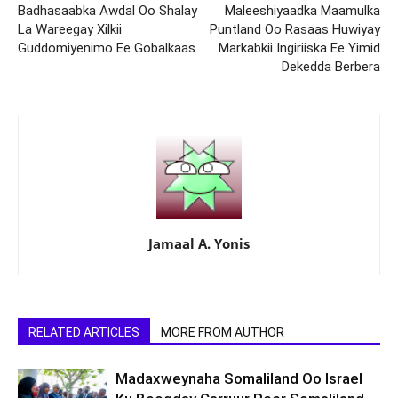
Badhasaabka Awdal Oo Shalay
Maleeshiyaadka Maamulka
La Wareegay Xilkii
Puntland Oo Rasaas Huwiyay
Guddomiyenimo Ee Gobalkaas
Markabkii Ingiriiska Ee Yimid
Dekedda Berbera
Jamaal A. Yonis
RELATED ARTICLES
MORE FROM AUTHOR
Madaxweynaha Somaliland Oo Israel