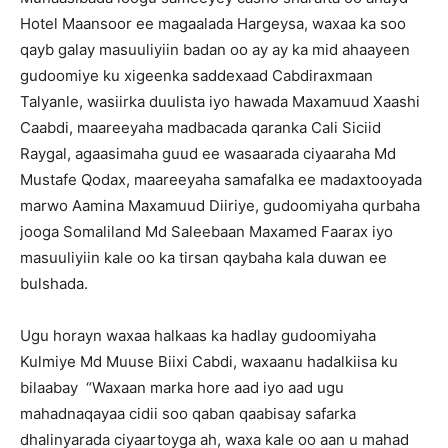
Hotel Maansoor ee magaalada Hargeysa, waxaa ka soo
qayb galay masuuliyiin badan oo ay ay ka mid ahaayeen
gudoomiye ku xigeenka saddexaad Cabdiraxmaan
Talyanle, wasiirka duulista iyo hawada Maxamuud Xaashi
Caabdi, maareeyaha madbacada qaranka Cali Siciid
Raygal, agaasimaha guud ee wasaarada ciyaaraha Md
Mustafe Qodax, maareeyaha samafalka ee madaxtooyada
marwo Aamina Maxamuud Diiriye, gudoomiyaha qurbaha
jooga Somaliland Md Saleebaan Maxamed Faarax iyo
masuuliyiin kale oo ka tirsan qaybaha kala duwan ee
bulshada.
Ugu horayn waxaa halkaas ka hadlay gudoomiyaha
Kulmiye Md Muuse Biixi Cabdi, waxaanu hadalkiisa ku
bilaabay “Waxaan marka hore aad iyo aad ugu
mahadnaqayaa cidii soo qaban qaabisay safarka
dhalinyarada ciyaartoyga ah, waxa kale oo aan u mahad