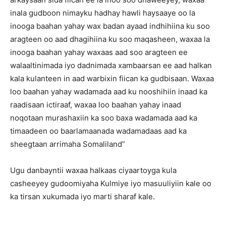
inala gudboon nimayku hadhay hawli haysaaye oo la
inooga baahan yahay wax badan ayaad indhihiina ku soo
aragteen oo aad dhagihiina ku soo maqasheen, waxaa la
inooga baahan yahay waxaas aad soo aragteen ee
walaaltinimada iyo dadnimada xambaarsan ee aad halkan
kala kulanteen in aad warbixin fiican ka gudbisaan. Waxaa
loo baahan yahay wadamada aad ku nooshihiin inaad ka
raadisaan ictiraaf, waxaa loo baahan yahay inaad
noqotaan murashaxiin ka soo baxa wadamada aad ka
timaadeen oo baarlamaanada wadamadaas aad ka
sheegtaan arrimaha Somaliland”
Ugu danbayntii waxaa halkaas ciyaartoyga kula
casheeyey gudoomiyaha Kulmiye iyo masuuliyiin kale oo
ka tirsan xukumada iyo marti sharaf kale.