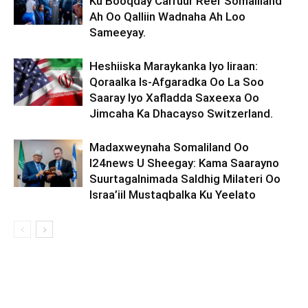
Ku Booqday Carruur Reer Somaliland
Ah Oo Qalliin Wadnaha Ah Loo
Sameeyay.
Heshiiska Maraykanka Iyo Iiraan:
Qoraalka Is-Afgaradka Oo La Soo
Saaray Iyo Xafladda Saxeexa Oo
Jimcaha Ka Dhacayso Switzerland.
Madaxweynaha Somaliland Oo
I24news U Sheegay: Kama Saarayno
Suurtagalnimada Saldhig Milateri Oo
Israa’iil Mustaqbalka Ku Yeelato