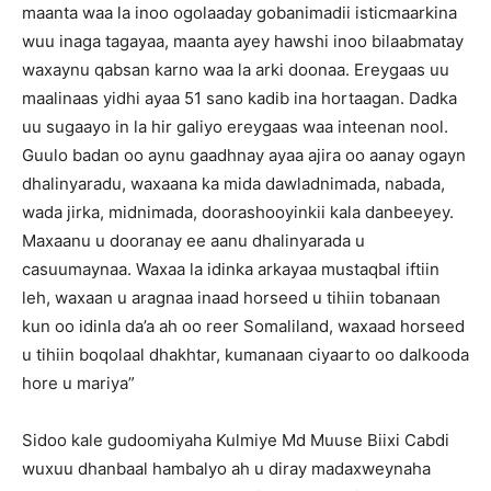
maanta waa la inoo ogolaaday gobanimadii isticmaarkina
wuu inaga tagayaa, maanta ayey hawshi inoo bilaabmatay
waxaynu qabsan karno waa la arki doonaa. Ereygaas uu
maalinaas yidhi ayaa 51 sano kadib ina hortaagan. Dadka
uu sugaayo in la hir galiyo ereygaas waa inteenan nool.
Guulo badan oo aynu gaadhnay ayaa ajira oo aanay ogayn
dhalinyaradu, waxaana ka mida dawladnimada, nabada,
wada jirka, midnimada, doorashooyinkii kala danbeeyey.
Maxaanu u dooranay ee aanu dhalinyarada u
casuumaynaa. Waxaa la idinka arkayaa mustaqbal iftiin
leh, waxaan u aragnaa inaad horseed u tihiin tobanaan
kun oo idinla da’a ah oo reer Somaliland, waxaad horseed
u tihiin boqolaal dhakhtar, kumanaan ciyaarto oo dalkooda
hore u mariya”
Sidoo kale gudoomiyaha Kulmiye Md Muuse Biixi Cabdi
wuxuu dhanbaal hambalyo ah u diray madaxweynaha