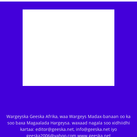
Wargeyska Geeska Afrika, waa Wargeys Madax-banaan oo ka
soo baxa Magaalada Hargeysa. waxaad nagala soo xidhiidhi
kartaa: editor@geeska.net, info@geeska.net iyo
geeska2006@yahoo.com www.geeska.net