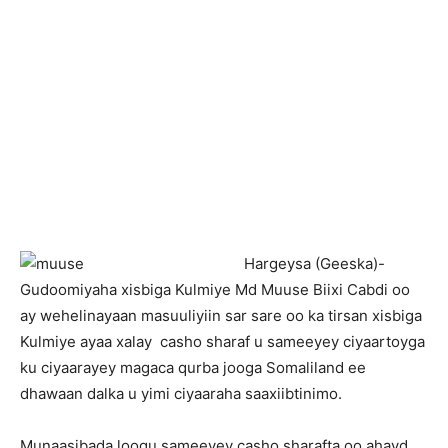
H
argeysa (Geeska)-
Gudoomiyaha xisbiga Kulmiye Md Muuse Biixi Cabdi oo
ay wehelinayaan masuuliyiin sar sare oo ka tirsan xisbiga
Kulmiye ayaa xalay casho sharaf u sameeyey ciyaartoyga
ku ciyaarayey magaca qurba jooga Somaliland ee
dhawaan dalka u yimi ciyaaraha saaxiibtinimo.
Munaasibada loogu sameeyey casho sharafta oo ahayd