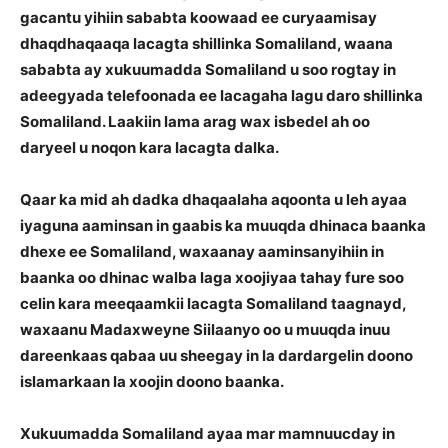
gacantu yihiin sababta koowaad ee curyaamisay
dhaqdhaqaaqa lacagta shillinka Somaliland, waana
sababta ay xukuumadda Somaliland u soo rogtay in
adeegyada telefoonada ee lacagaha lagu daro shillinka
Somaliland. Laakiin lama arag wax isbedel ah oo
daryeel u noqon kara lacagta dalka.
Qaar ka mid ah dadka dhaqaalaha aqoonta u leh ayaa
iyaguna aaminsan in gaabis ka muuqda dhinaca baanka
dhexe ee Somaliland, waxaanay aaminsanyihiin in
baanka oo dhinac walba laga xoojiyaa tahay fure soo
celin kara meeqaamkii lacagta Somaliland taagnayd,
waxaanu Madaxweyne Siilaanyo oo u muuqda inuu
dareenkaas qabaa uu sheegay in la dardargelin doono
islamarkaan la xoojin doono baanka.
Xukuumadda Somaliland ayaa mar mamnuucday in