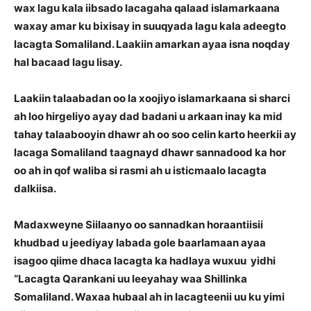
wax lagu kala iibsado lacagaha qalaad islamarkaana
waxay amar ku bixisay in suuqyada lagu kala adeegto
lacagta Somaliland. Laakiin amarkan ayaa isna noqday
hal bacaad lagu lisay.
Laakiin talaabadan oo la xoojiyo islamarkaana si sharci
ah loo hirgeliyo ayay dad badani u arkaan inay ka mid
tahay talaabooyin dhawr ah oo soo celin karto heerkii ay
lacaga Somaliland taagnayd dhawr sannadood ka hor
oo ah in qof waliba si rasmi ah u isticmaalo lacagta
dalkiisa.
Madaxweyne Siilaanyo oo sannadkan horaantiisii
khudbad u jeediyay labada gole baarlamaan ayaa
isagoo qiime dhaca lacagta ka hadlaya wuxuu yidhi
“Lacagta Qarankani uu leeyahay waa Shillinka
Somaliland. Waxaa hubaal ah in lacagteenii uu ku yimi