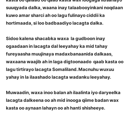
suuqyada dalka, waana inay talaabooyinkani noqdaan
kuwo amar sharci ah oo lagu fulinayo ciddii ka
hortimaada, si loo badbaadiyo lacagta dalka.
Sidoo kalena shacabka waxa la gudboon inay
ogaadaan in lacagta dal leeyahay ka mid tahay
fureyaasha muujinaya madaxbanaanida dalkaas,
waxaana waajib ah in laga digtoonaado qaab kasta oo
lagu tirtirayo lacagta Somaliland. Macnuhu wuxuu
yahay in la ilaashado lacagta wadanku leeyahay.
Muwaadin, waxa inoo balan ah ilaalinta iyo daryeelka
lacagta dalkeena oo ah mid inooga qiime badan wax
kasta oo aynaan lahayn oo ah hanti shisheeye.