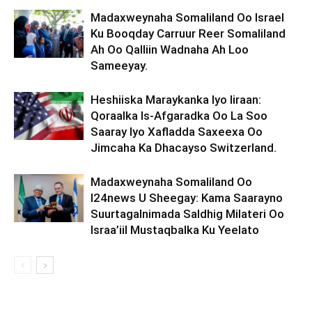
Madaxweynaha Somaliland Oo Israel
Ku Booqday Carruur Reer Somaliland
Ah Oo Qalliin Wadnaha Ah Loo
Sameeyay.
Heshiiska Maraykanka Iyo Iiraan:
Qoraalka Is-Afgaradka Oo La Soo
Saaray Iyo Xafladda Saxeexa Oo
Jimcaha Ka Dhacayso Switzerland.
Madaxweynaha Somaliland Oo
I24news U Sheegay: Kama Saarayno
Suurtagalnimada Saldhig Milateri Oo
Israa’iil Mustaqbalka Ku Yeelato