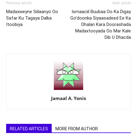
Previous article
Next article
Madaxweyne Siilaanyo Oo
Ismaaciil Buubaa Oo Ka Digay
Safar Ku Tagaya Dalka
Go’doonka Siyaasadeed Ee Ka
Itoobiya
Dhalan Kara Doorashada
Madaxtooyada Oo Mar Kale
Dib U Dhacda
Jamaal A. Yonis
RELATED ARTICLES
MORE FROM AUTHOR