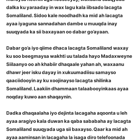
dalka ku yaraaday in wax lagu kala iibsado lacagta
Somaliland. Sidoo kale noodhadh ka mid ah lacagta
ayaa iyaguna sannadahan dambe u muuqda inay
suuqyada ka sii baxayaan oo dabar go’ayaan.
Dabar go’a iyo qiime dhaca lacagta Somaliland waxay
ku soo beegmaysa wakhti uu talada hayo Madaxweyne
Siilaanyo oo ah khabiir dhaqaale yahan ah, waxaanu
dhawr jeer isku dayay in xukuumadiisu samayso
qaaciidooyin ay ku xoojinayso lacagta shilinka
Somaliland. Laakiin dhammaan talaabooyinkaas ayaa
noqday kuwo aan shaqaynin.
Dadka dhaqaalaha iyo dejinta lacagaha aqoonta u leh
ayaa aragiyo kala duwan ka qaba sababaha ay lacagta
Somaliland suuqyada uga sii baxayso. Qaar ka mid ah
ayaa aaminsan in lacagaha la isaga diro telefoonada