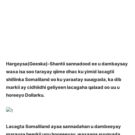
H
argeysa(Geeska)-Shantii sannadood ee u dambaysay
waxa isa soo tarayay qiime dhac ku yimid lacagtii
shillinka Somaliland oo ku yaraatay suuqyada, ka dib
markii ay cidhiidhi geliyeen lacagaha qalaad oo uu u
horeeyo Dollarku.
Lacagta Somaliland ayaa sannadahan u dambeeyay
maraysa heerkii ugu hooseeyay, waxaana suuqyada