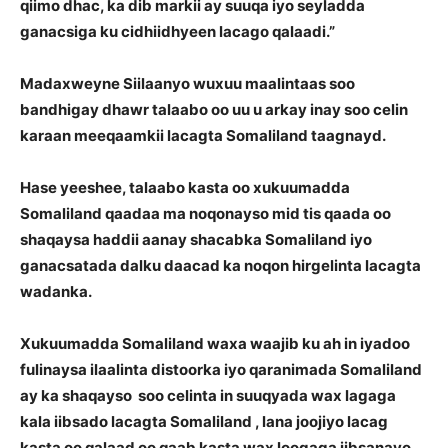
qiimo dhac, ka dib markii ay suuqa iyo seyladda
ganacsiga ku cidhiidhyeen lacago qalaadi.”
Madaxweyne Siilaanyo wuxuu maalintaas soo
bandhigay dhawr talaabo oo uu u arkay inay soo celin
karaan meeqaamkii lacagta Somaliland taagnayd.
Hase yeeshee, talaabo kasta oo xukuumadda
Somaliland qaadaa ma noqonayso mid tis qaada oo
shaqaysa haddii aanay shacabka Somaliland iyo
ganacsatada dalku daacad ka noqon hirgelinta lacagta
wadanka.
Xukuumadda Somaliland waxa waajib ku ah in iyadoo
fulinaysa ilaalinta distoorka iyo qaranimada Somaliland
ay ka shaqayso soo celinta in suuqyada wax lagaga
kala iibsado lacagta Somaliland , lana joojiyo lacag
kasta oo qalaad oo qaab kasta wax loogaga iibsanayo