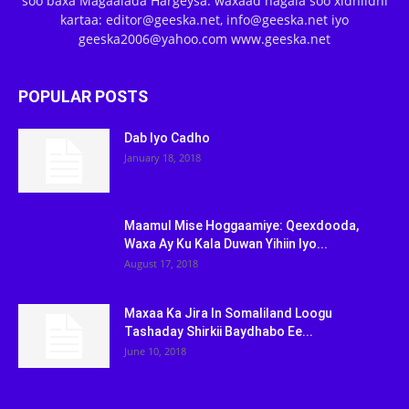
soo baxa Magaalada Hargeysa. waxaad nagala soo xidhiidhi
kartaa: editor@geeska.net, info@geeska.net iyo
geeska2006@yahoo.com www.geeska.net
POPULAR POSTS
Dab Iyo Cadho
January 18, 2018
Maamul Mise Hoggaamiye: Qeexdooda,
Waxa Ay Ku Kala Duwan Yihiin Iyo...
August 17, 2018
Maxaa Ka Jira In Somaliland Loogu
Tashaday Shirkii Baydhabo Ee...
June 10, 2018