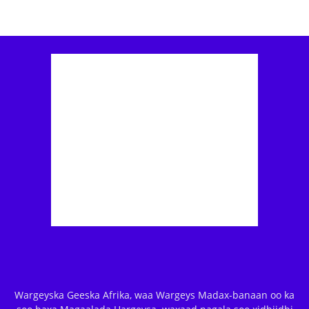
Wargeyska Geeska Afrika, waa Wargeys Madax-banaan oo ka