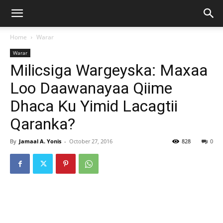
Home
Warar
Warar
Milicsiga Wargeyska: Maxaa
Loo Daawanayaa Qiime
Dhaca Ku Yimid Lacagtii
Qaranka?
By
Jamaal A. Yonis
-
October 27, 2016
828
0