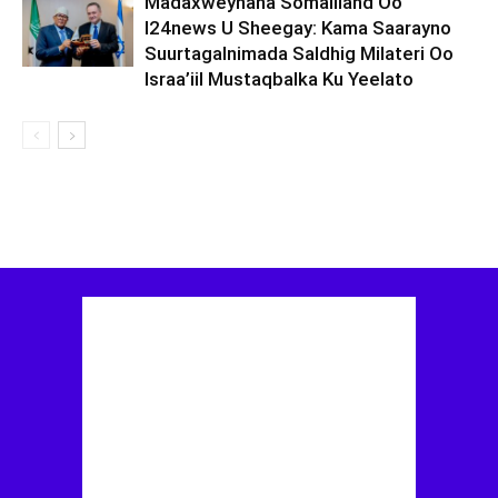
Madaxweynaha Somaliland Oo
I24news U Sheegay: Kama Saarayno
Suurtagalnimada Saldhig Milateri Oo
Israa’iil Mustaqbalka Ku Yeelato