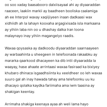
oo soo xaday baasabooro dalxiisayaal ahi ay diyaaraddan
raaceen, laakiin markii ay baadheen booliska caalamiga
ah ee Interpol waxay xaqiijiyeen inaan dadkaasi wax
xidhiidh ah la lahayn kooxaha argagixisada isla markaana
ay yihiin laba nin oo u dhashay dalka Iran loona
malaynayo inay yihiin magangelyo raadis.
Waxaa qoysaska ay dadkoodu diyaaraddan saarnaayeen
ay warbaahinta u sheegeen in telefoonada rakaabku ay
mararka qaarkood dhacayeen ka dib intii diyaaradda la
waayay, hase ahaate arrintaasi waxaa fasiraad ka bixiyey
khubaro dhinaca isgaadhsiinta ku xeeldheer oo leh waxaa
suuro gal ah inay hawada tahay ama telefoonku uu ku
dhacayo qolalka kaydka fariimaha ama iwm taasina ay
shakigan keentay.
Arrimaha shakiga keenaya ayaa ah weli lama hayo