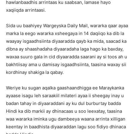
hawlanbaadhis arrintaas ku saabsan, lamase hayo
xaqiiqda arrintaasi.
Sida uu baahiyey Wargeyska Daily Mail, wararka qaar ayaa
marka la eego wararka xsheegaya in 14 daqiiqo ka dib la
waayay isgaadhsiinta diyaaradda qayb ka mida, saacad ka
dibna ay shaashadaha diyaaradaha laga hago ka baxday,
waxaa suuro gala in cid diyaaradda saarani ay si toos ah u
bakhtiisay ama u damisay isgaadhsiinta, taasina waxay sii
kordhinay shakiga la qabay.
Weriye ku sugan aqalka gaashaandhigga ee Maraykanka
ayaase isagu leh saraakiil milateri ayaa ii sheegay inay u
badan tahay in diyaaraddani ay ku dul burburtay badda
Hindi ka dib markii ay dhinacaas u soo leexatay, taasina
waa wararka iminka ugu dambeeya waana arrinta xilligan
keentay in baadhista diyaaraddan lagu soo fidiyo dhinaca