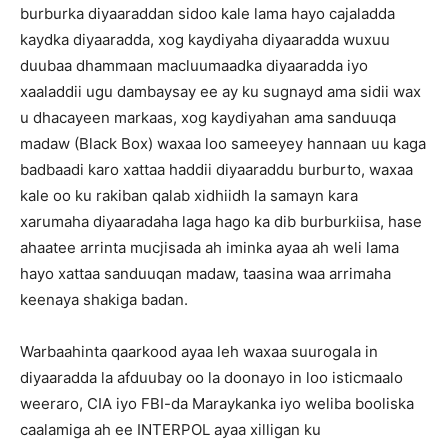
burburka diyaaraddan sidoo kale lama hayo cajaladda
kaydka diyaaradda, xog kaydiyaha diyaaradda wuxuu
duubaa dhammaan macluumaadka diyaaradda iyo
xaaladdii ugu dambaysay ee ay ku sugnayd ama sidii wax
u dhacayeen markaas, xog kaydiyahan ama sanduuqa
madaw (Black Box) waxaa loo sameeyey hannaan uu kaga
badbaadi karo xattaa haddii diyaaraddu burburto, waxaa
kale oo ku rakiban qalab xidhiidh la samayn kara
xarumaha diyaaradaha laga hago ka dib burburkiisa, hase
ahaatee arrinta mucjisada ah iminka ayaa ah weli lama
hayo xattaa sanduuqan madaw, taasina waa arrimaha
keenaya shakiga badan.
Warbaahinta qaarkood ayaa leh waxaa suurogala in
diyaaradda la afduubay oo la doonayo in loo isticmaalo
weeraro, CIA iyo FBI-da Maraykanka iyo weliba booliska
caalamiga ah ee INTERPOL ayaa xilligan ku