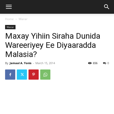
Home
Warar
Warar
Maxay Yihiin Siraha Dunida
Wareeriyey Ee Diyaaradda
Malasia?
By
Jamaal A. Yonis
-
March 15, 2014
656
0