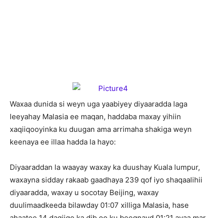
W
axaa dunida si weyn uga yaabiyey diyaaradda laga
leeyahay Malasia ee maqan, haddaba maxay yihiin
xaqiiqooyinka ku duugan ama arrimaha shakiga weyn
keenaya ee illaa hadda la hayo:
Diyaaraddan la waayay waxay ka duushay Kuala lumpur,
waxayna sidday rakaab gaadhaya 239 qof iyo shaqaalihii
diyaaradda, waxay u socotay Beijing, waxay
duulimaadkeeda bilawday 01:07 xilliga Malasia, hase
ahaatee 14 daqiiqo ka dib oo ku beegnayd 01:21 ayaa mar