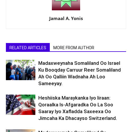
Jamaal A. Yonis
RELATED ARTICLES
MORE FROM AUTHOR
Madaxweynaha Somaliland Oo Israel
Ku Booqday Carruur Reer Somaliland
Ah Oo Qalliin Wadnaha Ah Loo
Sameeyay.
Heshiiska Maraykanka Iyo Iiraan:
Qoraalka Is-Afgaradka Oo La Soo
Saaray Iyo Xafladda Saxeexa Oo
Jimcaha Ka Dhacayso Switzerland.