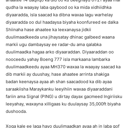
qudha la waayay laba qaybood oo ka mida xidhiidhka
diyaaradda, isla saacad ka dibna waxaa lagu warhelay
diyaaradda oo dul haadaysa biyaha koonfureed ee dalka
Shiinaha hase ahaatee ka leexanaysa jidkii
duulimaadkeeda una jihaysatay dhinac galbeed waana
markii ugu dambaysay ee radar-du ama qalabka
duulimaadka hagaa arko diyaaraddan. Diyaaraddan oo
nooceedu yahay Boeng 777 isla markaana lambarka
duulimaadkeedu ayaa MH370 waxaa la waayay saacad ka
dib markii ay duushay, hase ahaatee arrinta shakiga
badan keenaysa ayaa ah shan saacadood ka dib ayaa
saraakiisha Maraykanku leeyihiin waxaa diyaaraddani
fariin ama Signal (PING) u dirtay dayax gacmeed Ingiriisku
leeyahay, waxayna xilligaas ku duulaysay 35,000ft biyaha
dushooda.
Xoga kale ee laga hayo duulimaadkan ayaa ah in laba qof