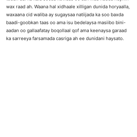
wax raad ah. Waana hal xidhaale xilligan dunida horyaalla,
waxaana cid waliba ay sugaysaa natiijada ka soo baxda
baadi-goobkan taas oo ama isu bedelaysa masiibo bini-
aadan oo gallaafatay boqollaal qof ama keenaysa garaad
ka sarreeya farsamada casriga ah ee dunidani haysato.