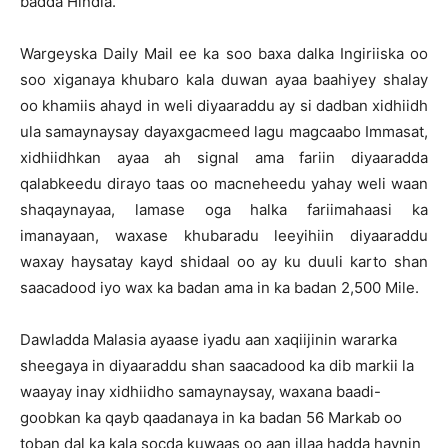
badda Hindia.
Wargeyska Daily Mail ee ka soo baxa dalka Ingiriiska oo
soo xiganaya khubaro kala duwan ayaa baahiyey shalay
oo khamiis ahayd in weli diyaaraddu ay si dadban xidhiidh
ula samaynaysay dayaxgacmeed lagu magcaabo Immasat,
xidhiidhkan ayaa ah signal ama fariin diyaaradda
qalabkeedu dirayo taas oo macneheedu yahay weli waan
shaqaynayaa, lamase oga halka fariimahaasi ka
imanayaan, waxase khubaradu leeyihiin diyaaraddu
waxay haysatay kayd shidaal oo ay ku duuli karto shan
saacadood iyo wax ka badan ama in ka badan 2,500 Mile.
Dawladda Malasia ayaase iyadu aan xaqiijinin wararka
sheegaya in diyaaraddu shan saacadood ka dib markii la
waayay inay xidhiidho samaynaysay, waxana baadi-
goobkan ka qayb qaadanaya in ka badan 56 Markab oo
toban dal ka kala socda kuwaas oo aan illaa hadda haynin