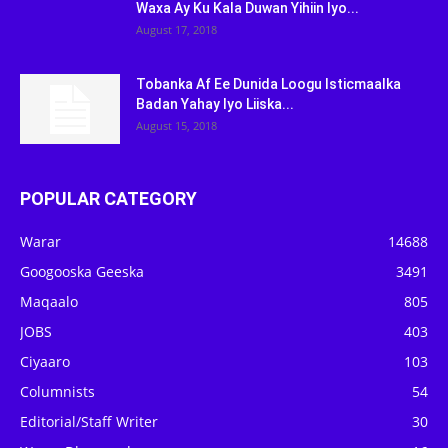
Waxa Ay Ku Kala Duwan Yihiin Iyo...
August 17, 2018
Tobanka Af Ee Dunida Loogu Isticmaalka
Badan Yahay Iyo Liiska...
August 15, 2018
POPULAR CATEGORY
Warar
14688
Googooska Geeska
3491
Maqaalo
805
JOBS
403
Ciyaaro
103
Columnists
54
Editorial/Staff Writer
30