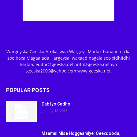
Wargeyska Geeska Afrika, waa Wargeys Madax-banaan oo ka
soo baxa Magaalada Hargeysa. waxaad nagala soo xidhiidhi
kartaa: editor@geeska.net, info@geeska.net iyo
geeska2006@yahoo.com www.geeska.net
POPULAR POSTS
Dab Iyo Cadho
January 18, 2018
Maamul Mise Hoggaamiye: Qeexdooda,