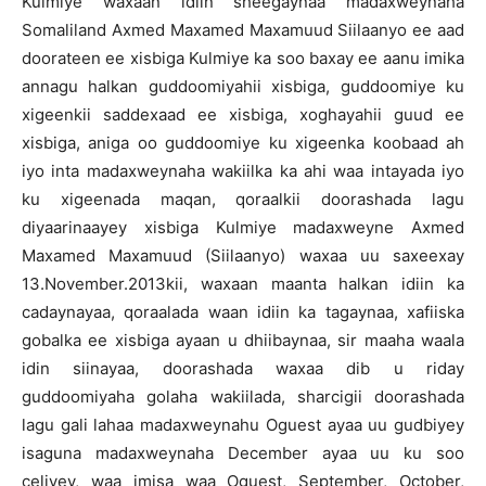
Kulmiye waxaan idiin sheegaynaa madaxweynaha
Somaliland Axmed Maxamed Maxamuud Siilaanyo ee aad
doorateen ee xisbiga Kulmiye ka soo baxay ee aanu imika
annagu halkan guddoomiyahii xisbiga, guddoomiye ku
xigeenkii saddexaad ee xisbiga, xoghayahii guud ee
xisbiga, aniga oo guddoomiye ku xigeenka koobaad ah
iyo inta madaxweynaha wakiilka ka ahi waa intayada iyo
ku xigeenada maqan, qoraalkii doorashada lagu
diyaarinaayey xisbiga Kulmiye madaxweyne Axmed
Maxamed Maxamuud (Siilaanyo) waxaa uu saxeexay
13.November.2013kii, waxaan maanta halkan idiin ka
cadaynayaa, qoraalada waan idiin ka tagaynaa, xafiiska
gobalka ee xisbiga ayaan u dhiibaynaa, sir maaha waala
idin siinayaa, doorashada waxaa dib u riday
guddoomiyaha golaha wakiilada, sharcigii doorashada
lagu gali lahaa madaxweynahu Oguest ayaa uu gudbiyey
isaguna madaxweynaha December ayaa uu ku soo
celiyey, waa imisa waa Oguest, September, October,