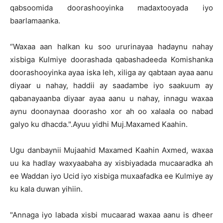
qabsoomida doorashooyinka madaxtooyada iyo
baarlamaanka.
“Waxaa aan halkan ku soo ururinayaa hadaynu nahay
xisbiga Kulmiye doorashada qabashadeeda Komishanka
doorashooyinka ayaa iska leh, xiliga ay qabtaan ayaa aanu
diyaar u nahay, haddii ay saadambe iyo saakuum ay
qabanayaanba diyaar ayaa aanu u nahay, innagu waxaa
aynu doonaynaa doorasho xor ah oo xalaala oo nabad
galyo ku dhacda.".Ayuu yidhi Muj.Maxamed Kaahin.
Ugu danbaynii Mujaahid Maxamed Kaahin Axmed, waxaa
uu ka hadlay waxyaabaha ay xisbiyadada mucaaradka ah
ee Waddan iyo Ucid iyo xisbiga muxaafadka ee Kulmiye ay
ku kala duwan yihiin.
"Annaga iyo labada xisbi mucaarad waxaa aanu is dheer