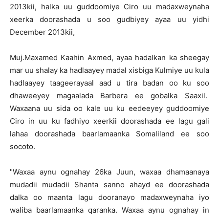
2013kii, halka uu guddoomiye Ciro uu madaxweynaha
xeerka doorashada u soo gudbiyey ayaa uu yidhi
December 2013kii,
Muj.Maxamed Kaahin Axmed, ayaa hadalkan ka sheegay
mar uu shalay ka hadlaayey madal xisbiga Kulmiye uu kula
hadlaayey taageerayaal aad u tira badan oo ku soo
dhaweeyey magaalada Barbera ee gobalka Saaxil.
Waxaana uu sida oo kale uu ku eedeeyey guddoomiye
Ciro in uu ku fadhiyo xeerkii doorashada ee lagu gali
lahaa doorashada baarlamaanka Somaliland ee soo
socoto.
"Waxaa aynu ognahay 26ka Juun, waxaa dhamaanaya
mudadii mudadii Shanta sanno ahayd ee doorashada
dalka oo maanta lagu dooranayo madaxweynaha iyo
waliba baarlamaanka qaranka. Waxaa aynu ognahay in