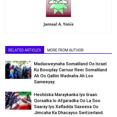
Jamaal A. Yonis
RELATED ARTICLES
MORE FROM AUTHOR
Madaxweynaha Somaliland Oo Israel
Ku Booqday Carruur Reer Somaliland
Ah Oo Qalliin Wadnaha Ah Loo
Sameeyay.
Heshiiska Maraykanka Iyo Iiraan:
Qoraalka Is-Afgaradka Oo La Soo
Saaray Iyo Xafladda Saxeexa Oo
Jimcaha Ka Dhacayso Switzerland.