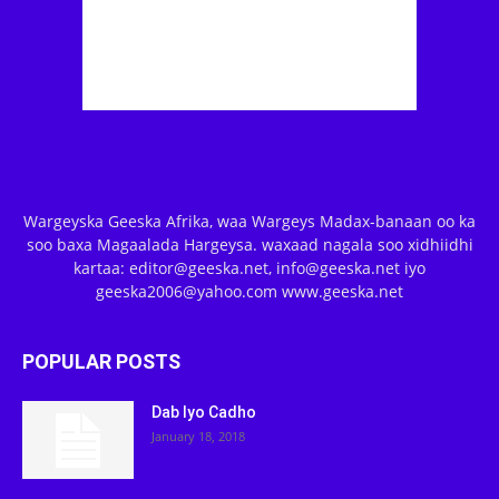
Wargeyska Geeska Afrika, waa Wargeys Madax-banaan oo ka
soo baxa Magaalada Hargeysa. waxaad nagala soo xidhiidhi
kartaa: editor@geeska.net, info@geeska.net iyo
geeska2006@yahoo.com www.geeska.net
POPULAR POSTS
Dab Iyo Cadho
January 18, 2018