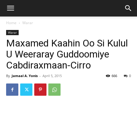
Home
Warar
Warar
Maxamed Kaahin Oo Si Kulul
U Weeraray Guddoomiye
Cabdiraxmaan-Cirro
By
Jamaal A. Yonis
-
April 5, 2015
666
0