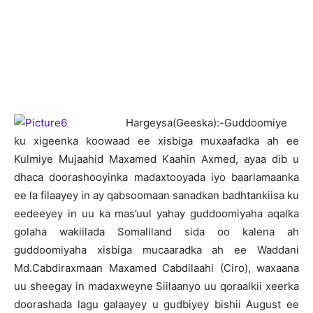
H
argeysa(Geeska):-Guddoomiye
ku xigeenka koowaad ee xisbiga muxaafadka ah ee
Kulmiye Mujaahid Maxamed Kaahin Axmed, ayaa dib u
dhaca doorashooyinka madaxtooyada iyo baarlamaanka
ee la filaayey in ay qabsoomaan sanadkan badhtankiisa ku
eedeeyey in uu ka mas’uul yahay guddoomiyaha aqalka
golaha wakiilada Somaliland sida oo kalena ah
guddoomiyaha xisbiga mucaaradka ah ee Waddani
Md.Cabdiraxmaan Maxamed Cabdilaahi (Ciro), waxaana
uu sheegay in madaxweyne Siilaanyo uu qoraalkii xeerka
doorashada lagu galaayey u gudbiyey bishii August ee