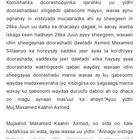
Komishanka doorashooyinka qaranku uu yidhi
doorashadaasi xiligeedii qabsoomi mayso, waxaa aynu
ognahay in xisbiyada mucaaradka ahi ay sheegeen in
26ka Juun uu dalka ka dhacaayo dagaal, in aanay waxba
iskaga keen hadhayn 26ka Juun ayey sheegeen, waxaan
idiin sheegaynaa doorashadii dawladii Axmed Maxamed
Siilaanyo ka horeysay saddex jeer ayaa la kordhiyey
doorashada, saddexda jeer dawladii xilka haysay ayaa
doorashada wakhtigeedii qaban wayday, waxaan idiin
sheegayaa doorashadu marna waxaa ay ku qabsoomi
waydaa madaxweynaha iyo xisbigiisa oo sagsaaga marna
waxay ku qabsoomi waydaa duruufo dabiici ah oo dhaca
oo inagu aynaan mas'uul ka ahayn.”Ayuu yidhi
Muj.Maxamed Kaahin Axmed.
Mujaahid Maxamed Kaahin Axmed, oo sida oo kale
hadalkiisa sii wata, ayaa waxaa uu yidhi: “Annagu xisbiga