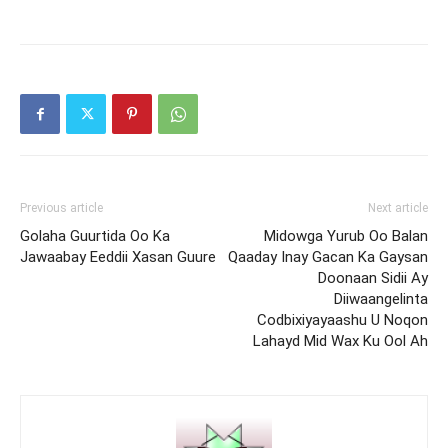
Previous article
Next article
Golaha Guurtida Oo Ka
Midowga Yurub Oo Balan
Jawaabay Eeddii Xasan Guure
Qaaday Inay Gacan Ka Gaysan
Doonaan Sidii Ay
Diiwaangelinta
Codbixiyayaashu U Noqon
Lahayd Mid Wax Ku Ool Ah