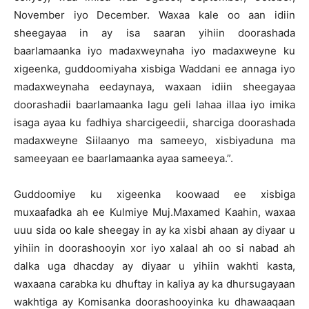
November iyo December. Waxaa kale oo aan idiin
sheegayaa in ay isa saaran yihiin doorashada
baarlamaanka iyo madaxweynaha iyo madaxweyne ku
xigeenka, guddoomiyaha xisbiga Waddani ee annaga iyo
madaxweynaha eedaynaya, waxaan idiin sheegayaa
doorashadii baarlamaanka lagu geli lahaa illaa iyo imika
isaga ayaa ku fadhiya sharcigeedii, sharciga doorashada
madaxweyne Siilaanyo ma sameeyo, xisbiyaduna ma
sameeyaan ee baarlamaanka ayaa sameeya.”.
Guddoomiye ku xigeenka koowaad ee xisbiga
muxaafadka ah ee Kulmiye Muj.Maxamed Kaahin, waxaa
uuu sida oo kale sheegay in ay ka xisbi ahaan ay diyaar u
yihiin in doorashooyin xor iyo xalaal ah oo si nabad ah
dalka uga dhacday ay diyaar u yihiin wakhti kasta,
waxaana carabka ku dhuftay in kaliya ay ka dhursugayaan
wakhtiga ay Komisanka doorashooyinka ku dhawaaqaan