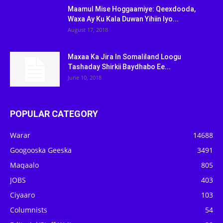
Maamul Mise Hoggaamiye: Qeexdooda,
Waxa Ay Ku Kala Duwan Yihiin Iyo...
August 17, 2018
Maxaa Ka Jira In Somaliland Loogu
Tashaday Shirkii Baydhabo Ee...
June 10, 2018
POPULAR CATEGORY
Warar
14688
Googooska Geeska
3491
Maqaalo
805
JOBS
403
Ciyaaro
103
Columnists
54