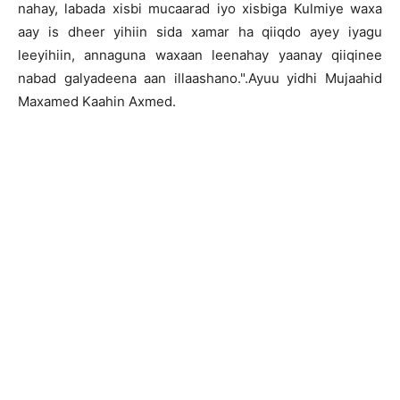
nahay, labada xisbi mucaarad iyo xisbiga Kulmiye waxa
aay is dheer yihiin sida xamar ha qiiqdo ayey iyagu
leeyihiin, annaguna waxaan leenahay yaanay qiiqinee
nabad galyadeena aan illaashano.".Ayuu yidhi Mujaahid
Maxamed Kaahin Axmed.