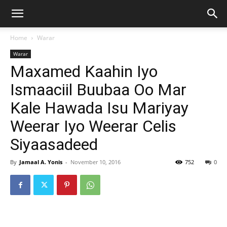
Home
Warar
Warar
Maxamed Kaahin Iyo
Ismaaciil Buubaa Oo Mar
Kale Hawada Isu Mariyay
Weerar Iyo Weerar Celis
Siyaasadeed
By
Jamaal A. Yonis
-
November 10, 2016
752
0