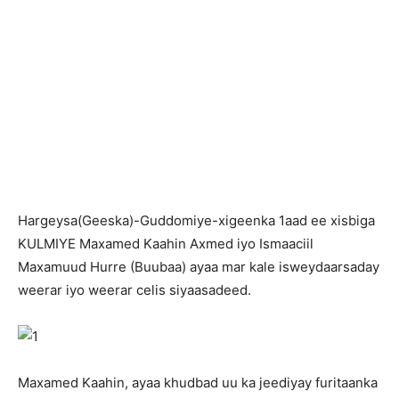
H
argeysa(Geeska)-Guddomiye-xigeenka 1aad ee xisbiga
KULMIYE Maxamed Kaahin Axmed iyo Ismaaciil
Maxamuud Hurre (Buubaa) ayaa mar kale isweydaarsaday
weerar iyo weerar celis siyaasadeed.
Maxamed Kaahin, ayaa khudbad uu ka jeediyay furitaanka