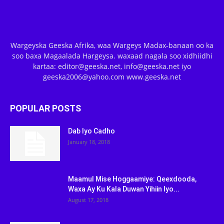
Wargeyska Geeska Afrika, waa Wargeys Madax-banaan oo ka
soo baxa Magaalada Hargeysa. waxaad nagala soo xidhiidhi
kartaa: editor@geeska.net, info@geeska.net iyo
geeska2006@yahoo.com www.geeska.net
POPULAR POSTS
Dab Iyo Cadho
January 18, 2018
Maamul Mise Hoggaamiye: Qeexdooda,
Waxa Ay Ku Kala Duwan Yihiin Iyo...
August 17, 2018