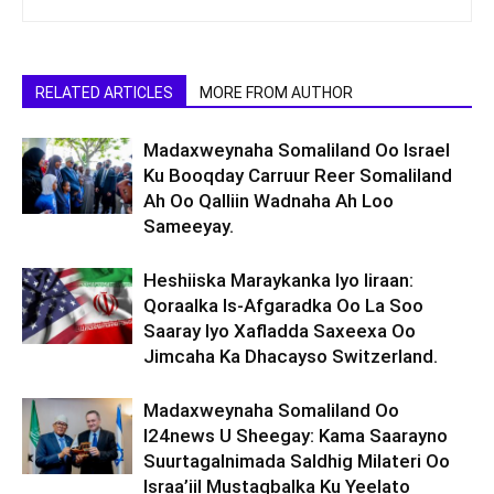
RELATED ARTICLES
MORE FROM AUTHOR
Madaxweynaha Somaliland Oo Israel
Ku Booqday Carruur Reer Somaliland
Ah Oo Qalliin Wadnaha Ah Loo
Sameeyay.
Heshiiska Maraykanka Iyo Iiraan:
Qoraalka Is-Afgaradka Oo La Soo
Saaray Iyo Xafladda Saxeexa Oo
Jimcaha Ka Dhacayso Switzerland.
Madaxweynaha Somaliland Oo
I24news U Sheegay: Kama Saarayno
Suurtagalnimada Saldhig Milateri Oo
Israa’iil Mustaqbalka Ku Yeelato