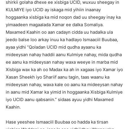
shirkii golaha dhexe ee xisbiga UCID, wuxuu sheegay in
KULMIYE iyo UCID ay iskaga mid yihiin inaanay
hoggaanka xisbiga ka mid noqon dad uu sheegay inay ka
yimaadeen magaalada Xamar ee dalka Somaliya.
Maxamed Kaahin oo aan cadayn cidda uu hadalka ula
jeedo balse loo arkay inuu ka hadlayo Ismaaciil Buubaa,
ayaa yidhi “Qoladan UCID mid qudha ayaanu ka
mideeysan nahay haddii aanu Kulmiye nahay, mida qudha
ee aanu ka mideeysan nahay waxa weeye in marba mid
Xisbiga wax ka ah oo Madax ka ah in xagaas iyo Xamar iyo
Xasan Sheekh iyo Shariif aanu tagin, taas waanu ka
mideeysan nahay, waxa kale oo aanu ka mideeysan nahay
in aanu mid Xamar ka yimid in hoggaanka Xisbiga Kulmiye
iyo UCID aanu qabsanin.” sidaas ayuu yidhi Maxamed
Kaahin.
Hase yeeshee Ismaaciil Buubaa oo hadda ka tirsan