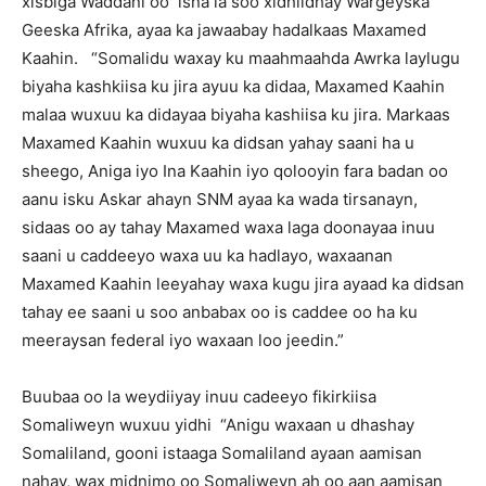
xisbiga Waddani oo isna la soo xidhiidhay Wargeyska
Geeska Afrika, ayaa ka jawaabay hadalkaas Maxamed
Kaahin. “Somalidu waxay ku maahmaahda Awrka laylugu
biyaha kashkiisa ku jira ayuu ka didaa, Maxamed Kaahin
malaa wuxuu ka didayaa biyaha kashiisa ku jira. Markaas
Maxamed Kaahin wuxuu ka didsan yahay saani ha u
sheego, Aniga iyo Ina Kaahin iyo qolooyin fara badan oo
aanu isku Askar ahayn SNM ayaa ka wada tirsanayn,
sidaas oo ay tahay Maxamed waxa laga doonayaa inuu
saani u caddeeyo waxa uu ka hadlayo, waxaanan
Maxamed Kaahin leeyahay waxa kugu jira ayaad ka didsan
tahay ee saani u soo anbabax oo is caddee oo ha ku
meeraysan federal iyo waxaan loo jeedin.”
Buubaa oo la weydiiyay inuu cadeeyo fikirkiisa
Somaliweyn wuxuu yidhi “Anigu waxaan u dhashay
Somaliland, gooni istaaga Somaliland ayaan aamisan
nahay, wax midnimo oo Somaliweyn ah oo aan aamisan