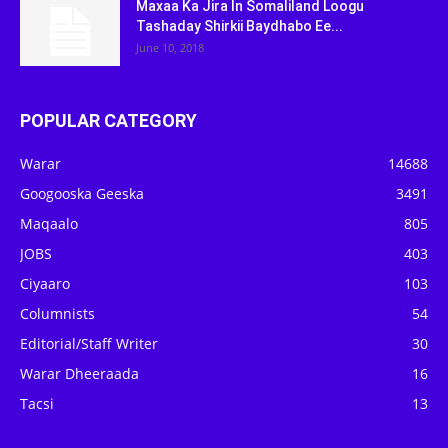
Maxaa Ka Jira In Somaliland Loogu
Tashaday Shirkii Baydhabo Ee...
June 10, 2018
POPULAR CATEGORY
Warar
14688
Googooska Geeska
3491
Maqaalo
805
JOBS
403
Ciyaaro
103
Columnists
54
Editorial/Staff Writer
30
Warar Dheeraada
16
Tacsi
13