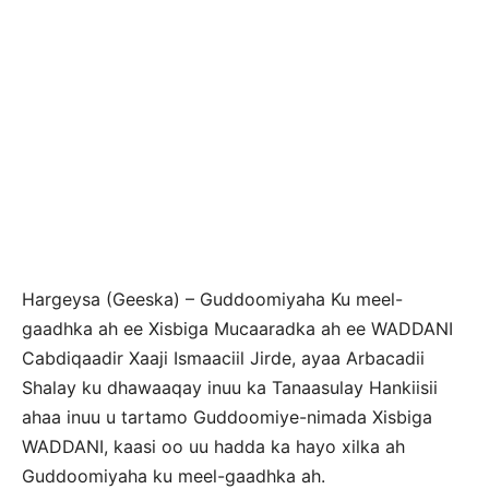
Hargeysa (Geeska) – Guddoomiyaha Ku meel-
gaadhka ah ee Xisbiga Mucaaradka ah ee WADDANI
Cabdiqaadir Xaaji Ismaaciil Jirde, ayaa Arbacadii
Shalay ku dhawaaqay inuu ka Tanaasulay Hankiisii
ahaa inuu u tartamo Guddoomiye-nimada Xisbiga
WADDANI, kaasi oo uu hadda ka hayo xilka ah
Guddoomiyaha ku meel-gaadhka ah.