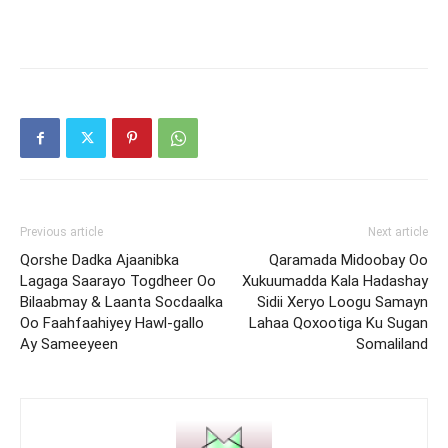
Previous article
Next article
Qorshe Dadka Ajaanibka
Qaramada Midoobay Oo
Lagaga Saarayo Togdheer Oo
Xukuumadda Kala Hadashay
Bilaabmay & Laanta Socdaalka
Sidii Xeryo Loogu Samayn
Oo Faahfaahiyey Hawl-gallo
Lahaa Qoxootiga Ku Sugan
Ay Sameeyeen
Somaliland