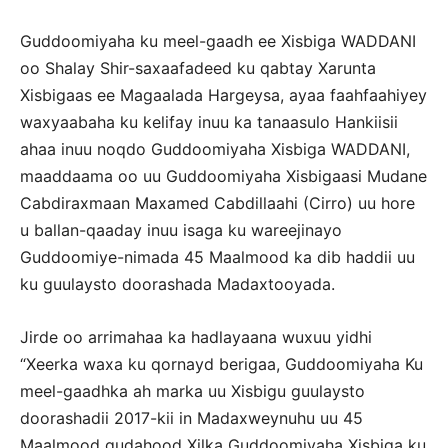
Guddoomiyaha ku meel-gaadh ee Xisbiga WADDANI
oo Shalay Shir-saxaafadeed ku qabtay Xarunta
Xisbigaas ee Magaalada Hargeysa, ayaa faahfaahiyey
waxyaabaha ku kelifay inuu ka tanaasulo Hankiisii
ahaa inuu noqdo Guddoomiyaha Xisbiga WADDANI,
maaddaama oo uu Guddoomiyaha Xisbigaasi Mudane
Cabdiraxmaan Maxamed Cabdillaahi (Cirro) uu hore
u ballan-qaaday inuu isaga ku wareejinayo
Guddoomiye-nimada 45 Maalmood ka dib haddii uu
ku guulaysto doorashada Madaxtooyada.
Jirde oo arrimahaa ka hadlayaana wuxuu yidhi
“Xeerka waxa ku qornayd berigaa, Guddoomiyaha Ku
meel-gaadhka ah marka uu Xisbigu guulaysto
doorashadii 2017-kii in Madaxweynuhu uu 45
Maalmood gudahood Xilka Guddoomiyaha Xisbiga ku