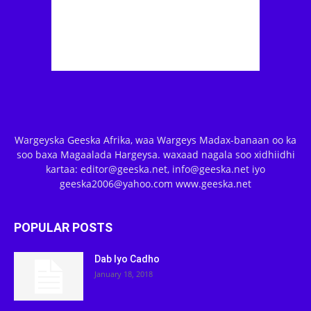
Wargeyska Geeska Afrika, waa Wargeys Madax-banaan oo ka
soo baxa Magaalada Hargeysa. waxaad nagala soo xidhiidhi
kartaa: editor@geeska.net, info@geeska.net iyo
geeska2006@yahoo.com www.geeska.net
POPULAR POSTS
Dab Iyo Cadho
January 18, 2018