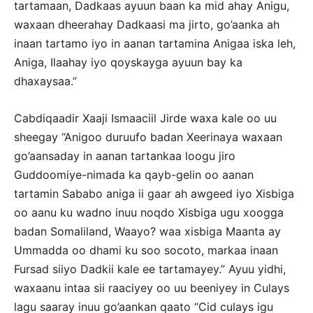
tartamaan, Dadkaas ayuun baan ka mid ahay Anigu,
waxaan dheerahay Dadkaasi ma jirto, go’aanka ah
inaan tartamo iyo in aanan tartamina Anigaa iska leh,
Aniga, Ilaahay iyo qoyskayga ayuun bay ka
dhaxaysaa.”
Cabdiqaadir Xaaji Ismaaciil Jirde waxa kale oo uu
sheegay “Anigoo duruufo badan Xeerinaya waxaan
go’aansaday in aanan tartankaa loogu jiro
Guddoomiye-nimada ka qayb-gelin oo aanan
tartamin Sababo aniga ii gaar ah awgeed iyo Xisbiga
oo aanu ku wadno inuu noqdo Xisbiga ugu xoogga
badan Somaliland, Waayo? waa xisbiga Maanta ay
Ummadda oo dhami ku soo socoto, markaa inaan
Fursad siiyo Dadkii kale ee tartamayey.” Ayuu yidhi,
waxaanu intaa sii raaciyey oo uu beeniyey in Culays
lagu saaray inuu go’aankan qaato “Cid culays igu