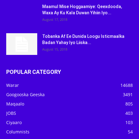
Maamul Mise Hoggaamiye: Qeexdooda,
Waxa Ay Ku Kala Duwan Yihiin Iyo...
August 17, 2018
Tobanka Af Ee Dunida Loogu Isticmaalka
Badan Yahay Iyo Liiska...
August 15, 2018
POPULAR CATEGORY
Warar
14688
Googooska Geeska
3491
Maqaalo
805
JOBS
403
Ciyaaro
103
Columnists
54