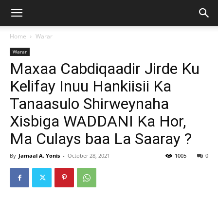
Home
Warar
Warar
Maxaa Cabdiqaadir Jirde Ku
Kelifay Inuu Hankiisii Ka
Tanaasulo Shirweynaha
Xisbiga WADDANI Ka Hor,
Ma Culays baa La Saaray ?
By
Jamaal A. Yonis
-
October 28, 2021
1005
0