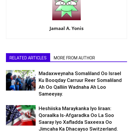
Jamaal A. Yonis
RELATED ARTICLES
MORE FROM AUTHOR
Madaxweynaha Somaliland Oo Israel
Ku Booqday Carruur Reer Somaliland
Ah Oo Qalliin Wadnaha Ah Loo
Sameeyay.
Heshiiska Maraykanka Iyo Iiraan:
Qoraalka Is-Afgaradka Oo La Soo
Saaray Iyo Xafladda Saxeexa Oo
Jimcaha Ka Dhacayso Switzerland.