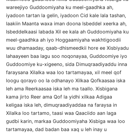
wareejiyo Guddoomiyaha ku meel-gaadhka ah,
iyadoon tartan la gelin, iyadoon Cid kale lala tashan,
laakiin Maanta waxa iman doona Isbeddel xeerka ah,
Isbeddelkaasi labada Xil ee kala ah Guddoomiyaha ku
meel-gaadhka ah iyo Hoggaamiyaha wakhtigoodii
wuu dhamaaday, qaab-dhismeedkii hore ee Xisbiyadu
lahaayeen baa lagu soo noqonayaa, Guddoomiye iyo
Guddoomiye ku-xigeeno, sida Dimuqraadiyaddu inna
faraysana Xilalka waa loo tartamayaa, xil meel qof
loogu qorayo oo la odhanayo Xilkaa Qofkaasaa iska
leh ama Reerkaasaa iska leh ma taallo. Xisbigana
kama jirto Reer ama Qof la yidhi xilkaa Adigaa
keligaa iska leh, dimuqraadiyaddaa na faraysa in
Xilalka loo tartamo, taasi waa Qaaciido aan laga
gudbi karin, markaa Guddoomiyaha Xisbiga waa loo
tartamayaa, dad badan baa xaq u leh inay u