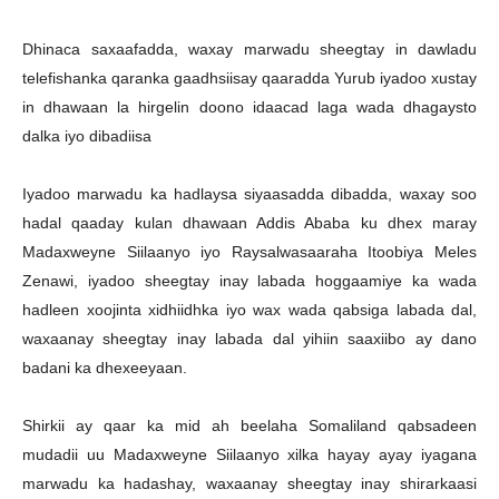
Dhinaca saxaafadda, waxay marwadu sheegtay in dawladu
telefishanka qaranka gaadhsiisay qaaradda Yurub iyadoo xustay
in dhawaan la hirgelin doono idaacad laga wada dhagaysto
dalka iyo dibadiisa
Iyadoo marwadu ka hadlaysa siyaasadda dibadda, waxay soo
hadal qaaday kulan dhawaan Addis Ababa ku dhex maray
Madaxweyne Siilaanyo iyo Raysalwasaaraha Itoobiya Meles
Zenawi, iyadoo sheegtay inay labada hoggaamiye ka wada
hadleen xoojinta xidhiidhka iyo wax wada qabsiga labada dal,
waxaanay sheegtay inay labada dal yihiin saaxiibo ay dano
badani ka dhexeeyaan.
Shirkii ay qaar ka mid ah beelaha Somaliland qabsadeen
mudadii uu Madaxweyne Siilaanyo xilka hayay ayay iyagana
marwadu ka hadashay, waxaanay sheegtay inay shirarkaasi