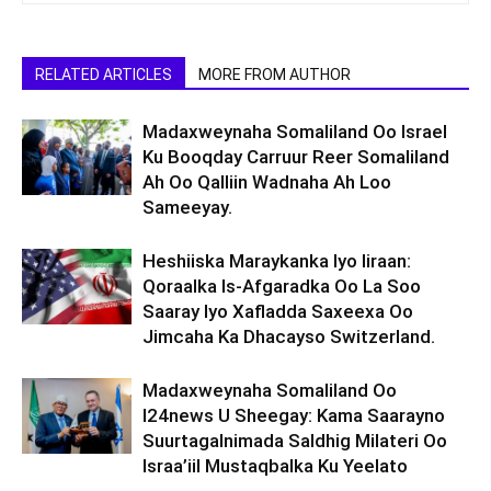
RELATED ARTICLES
MORE FROM AUTHOR
Madaxweynaha Somaliland Oo Israel
Ku Booqday Carruur Reer Somaliland
Ah Oo Qalliin Wadnaha Ah Loo
Sameeyay.
Heshiiska Maraykanka Iyo Iiraan:
Qoraalka Is-Afgaradka Oo La Soo
Saaray Iyo Xafladda Saxeexa Oo
Jimcaha Ka Dhacayso Switzerland.
Madaxweynaha Somaliland Oo
I24news U Sheegay: Kama Saarayno
Suurtagalnimada Saldhig Milateri Oo
Israa’iil Mustaqbalka Ku Yeelato