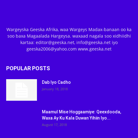
Wargeyska Geeska Afrika, waa Wargeys Madax-banaan oo ka
soo baxa Magaalada Hargeysa. waxaad nagala soo xidhiidhi
kartaa: editor@geeska.net, info@geeska.net iyo
geeska2006@yahoo.com www.geeska.net
POPULAR POSTS
Dab Iyo Cadho
January 18, 2018
Maamul Mise Hoggaamiye: Qeexdooda,
Waxa Ay Ku Kala Duwan Yihiin Iyo...
August 17, 2018