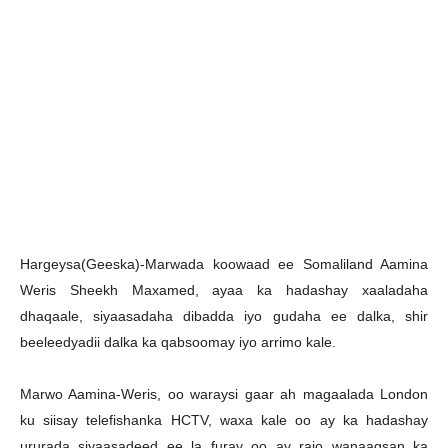
H
argeysa(Geeska)-Marwada koowaad ee Somaliland Aamina
Weris Sheekh Maxamed, ayaa ka hadashay xaaladaha
dhaqaale, siyaasadaha dibadda iyo gudaha ee dalka, shir
beeleedyadii dalka ka qabsoomay iyo arrimo kale.
Marwo Aamina-Weris, oo waraysi gaar ah magaalada London
ku siisay telefishanka HCTV, waxa kale oo ay ka hadashay
ururada siyaasadeed ee la furay oo ay rajo wanaagsan ka