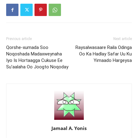
Previous article
Next article
Qorshe-xumada Soo
Raysalwasaare Raila Odinga
Noqoshada Madaxweynaha
Oo Ka Hadlay Safar Uu Ku
Iyo Is Hortaagga Cukuse Ee
Yimaado Hargeysa
Su’aalaha Oo Joogto Noqoday
Jamaal A. Yonis