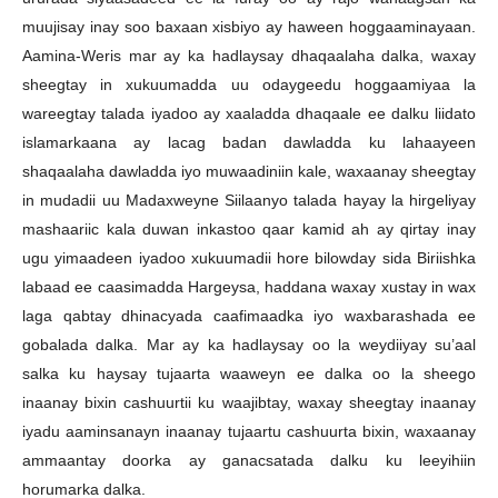
muujisay inay soo baxaan xisbiyo ay haween hoggaaminayaan.
Aamina-Weris mar ay ka hadlaysay dhaqaalaha dalka, waxay
sheegtay in xukuumadda uu odaygeedu hoggaamiyaa la
wareegtay talada iyadoo ay xaaladda dhaqaale ee dalku liidato
islamarkaana ay lacag badan dawladda ku lahaayeen
shaqaalaha dawladda iyo muwaadiniin kale, waxaanay sheegtay
in mudadii uu Madaxweyne Siilaanyo talada hayay la hirgeliyay
mashaariic kala duwan inkastoo qaar kamid ah ay qirtay inay
ugu yimaadeen iyadoo xukuumadii hore bilowday sida Biriishka
labaad ee caasimadda Hargeysa, haddana waxay xustay in wax
laga qabtay dhinacyada caafimaadka iyo waxbarashada ee
gobalada dalka. Mar ay ka hadlaysay oo la weydiiyay su’aal
salka ku haysay tujaarta waaweyn ee dalka oo la sheego
inaanay bixin cashuurtii ku waajibtay, waxay sheegtay inaanay
iyadu aaminsanayn inaanay tujaartu cashuurta bixin, waxaanay
ammaantay doorka ay ganacsatada dalku ku leeyihiin
horumarka dalka.