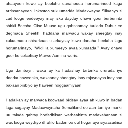
ahaayeen kuwo ay beeluhu danahooda horumarineed kaga
arrinsanayeen. Inkastoo xukuumadda Madaxweyne Siilaanyo si
cad loogu eedeeyay inay isku dayday dhawr goor burburinta
shirkii Beesha Ciise Muuse ugu qabsoomay tuulada Dubur ee
degmada Sheekh, haddana marwadu waxay sheegtay inay
xukuumadu shirarkaas u arkaysay kuwo danaha beelaha lagu
horumarinayo, “Wixii la xumeeyo ayaa xumaada.” Ayay dhawr
goor ku celcelisay Marwo Aamina-weris.
Ugu dambayn, waxa ay ka hadashay tartanka ururada iyo
doorka haweenka, waxaanay sheegtay inay rajaynayso inay soo
baxaan xisbiyo ay haween hoggaamiyaan.
Hadalkan ay marwada koowaad bixisay ayaa ah kuwo in badan
laga sugayay Madaxweynaha Somaliland oo aan tan iyo markii
uu talada qabtay horfadhiisan warbaahinta madaxabanaan si
wax looga weydiiyo dhaliilo badan oo dul hoganaya siyaasadiisa