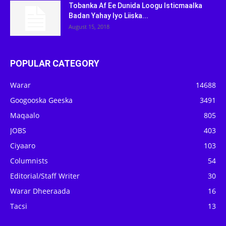
Tobanka Af Ee Dunida Loogu Isticmaalka
Badan Yahay Iyo Liiska...
August 15, 2018
POPULAR CATEGORY
Warar
14688
Googooska Geeska
3491
Maqaalo
805
JOBS
403
Ciyaaro
103
Columnists
54
Editorial/Staff Writer
30
Warar Dheeraada
16
Tacsi
13