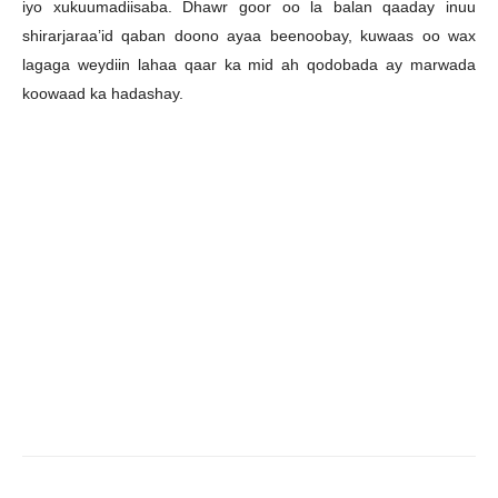
iyo xukuumadiisaba. Dhawr goor oo la balan qaaday inuu
shirarjaraa’id qaban doono ayaa beenoobay, kuwaas oo wax
lagaga weydiin lahaa qaar ka mid ah qodobada ay marwada
koowaad ka hadashay.