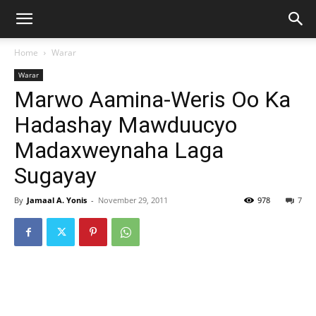
Home
Warar
Warar
Marwo Aamina-Weris Oo Ka
Hadashay Mawduucyo
Madaxweynaha Laga
Sugayay
By
Jamaal A. Yonis
-
November 29, 2011
978
7