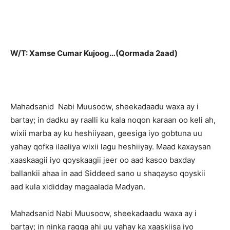
W/T: Xamse Cumar Kujoog…(Qormada 2aad)
Mahadsanid Nabi Muusoow, sheekadaadu waxa ay i
bartay; in dadku ay raalli ku kala noqon karaan oo keli ah,
wixii marba ay ku heshiiyaan, geesiga iyo gobtuna uu
yahay qofka ilaaliya wixii lagu heshiiyay. Maad kaxaysan
xaaskaagii iyo qoyskaagii jeer oo aad kasoo baxday
ballankii ahaa in aad Siddeed sano u shaqayso qoyskii
aad kula xididday magaalada Madyan.
Mahadsanid Nabi Muusoow, sheekadaadu waxa ay i
bartay; in ninka ragga ahi uu yahay ka xaaskiisa iyo