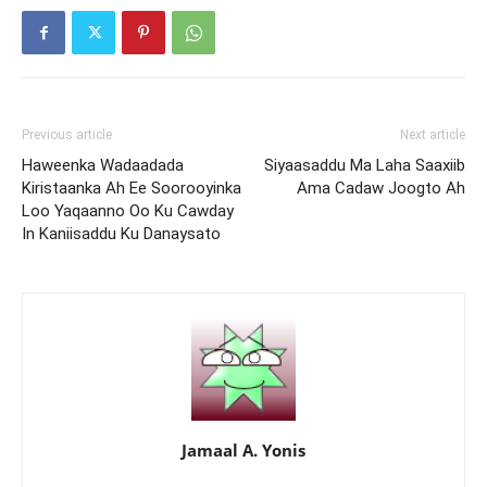
Previous article
Next article
Haweenka Wadaadada
Siyaasaddu Ma Laha Saaxiib
Kiristaanka Ah Ee Soorooyinka
Ama Cadaw Joogto Ah
Loo Yaqaanno Oo Ku Cawday
In Kaniisaddu Ku Danaysato
Jamaal A. Yonis