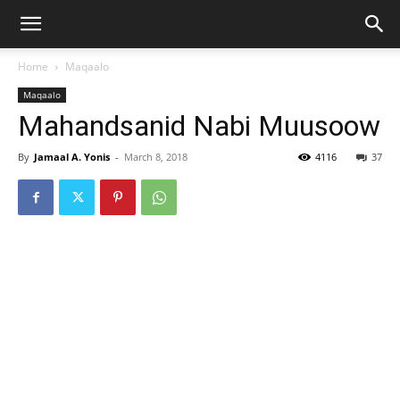
Home
Maqaalo
Maqaalo
Mahandsanid Nabi Muusoow
By
Jamaal A. Yonis
-
March 8, 2018
4116
37