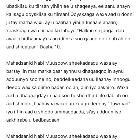
ubadkiisu ku tiirsan yihiin ee u shaqeeya, ee aanu ahayn
ka isagu qoyskiisa ku tiirsan! Qoyskaaga waxa aad u dooni
jirtay marba wixii ay u baahan yihiin tusaale ahaan;
xaaskaaga waa tii aad ku lahayd “Halkan sii jooga, dab
ayaa ii bidhaamay’e aan idiinka soo qaado qori dab ah oo
aad shidataan” Daaha 10.
Mahadsanid Nabi Muusoow, sheekadaadu waxa ay i
bartay; in mar marka qaar aynnu u dhaqaaqno in aynu
adduunyo soo helno, beddelkeedana uu Ilaahay innoogu
deeqo wax ka qiimo badan oo ah; diin iyo aakhiro. Waxa
aad u dhaqaaqday in aad soo hesho dhinbiilo dab ah oo
aad shidato, Ilaahayna waxa uu kuugu deeqay “Tawraad”
iyo iftiin aad u shiddo ummaddaada, si’ay adduun iyo
aakhiraba u badbaadaan.
Mahadsanid Nabi Muusoow, sheekadaadu waxa ay i