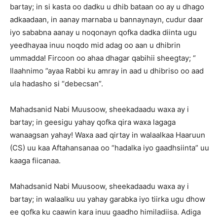
bartay; in si kasta oo dadku u dhib bataan oo ay u dhago
adkaadaan, in aanay marnaba u bannaynayn, cudur daar
iyo sababna aanay u noqonayn qofka dadka diinta ugu
yeedhayaa inuu noqdo mid adag oo aan u dhibrin
ummadda! Fircoon oo ahaa dhagar qabihii sheegtay; “
Ilaahnimo ”ayaa Rabbi ku amray in aad u dhibriso oo aad
ula hadasho si “debecsan”.
Mahadsanid Nabi Muusoow, sheekadaadu waxa ay i
bartay; in geesigu yahay qofka qira waxa lagaga
wanaagsan yahay! Waxa aad qirtay in walaalkaa Haaruun
(CS) uu kaa Aftahansanaa oo “hadalka iyo gaadhsiinta” uu
kaaga fiicanaa.
Mahadsanid Nabi Muusoow, sheekadaadu waxa ay i
bartay; in walaalku uu yahay garabka iyo tiirka ugu dhow
ee qofka ku caawin kara inuu gaadho himiladiisa. Adiga