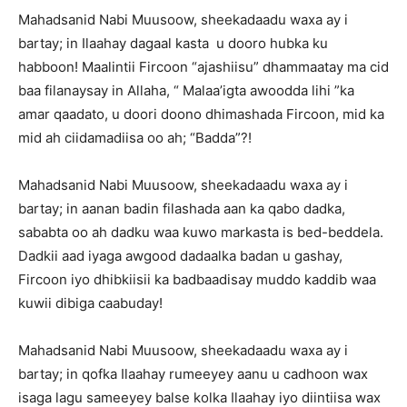
Mahadsanid Nabi Muusoow, sheekadaadu waxa ay i
bartay; in Ilaahay dagaal kasta u dooro hubka ku
habboon! Maalintii Fircoon “ajashiisu” dhammaatay ma cid
baa filanaysay in Allaha, “ Malaa’igta awoodda lihi ”ka
amar qaadato, u doori doono dhimashada Fircoon, mid ka
mid ah ciidamadiisa oo ah; “Badda”?!
Mahadsanid Nabi Muusoow, sheekadaadu waxa ay i
bartay; in aanan badin filashada aan ka qabo dadka,
sababta oo ah dadku waa kuwo markasta is bed-beddela.
Dadkii aad iyaga awgood dadaalka badan u gashay,
Fircoon iyo dhibkiisii ka badbaadisay muddo kaddib waa
kuwii dibiga caabuday!
Mahadsanid Nabi Muusoow, sheekadaadu waxa ay i
bartay; in qofka Ilaahay rumeeyey aanu u cadhoon wax
isaga lagu sameeyey balse kolka Ilaahay iyo diintiisa wax