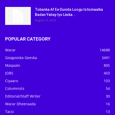
Tobanka Af Ee Dunida Loogu Isticmaalka
Badan Yahay Iyo Liiska...
August 15, 2018
POPULAR CATEGORY
Warar
14688
Googooska Geeska
3491
Maqaalo
805
JOBS
403
Ciyaaro
103
Columnists
54
Editorial/Staff Writer
30
Warar Dheeraada
16
Tacsi
13