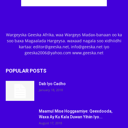
Wargeyska Geeska Afrika, waa Wargeys Madax-banaan oo ka
soo baxa Magaalada Hargeysa. waxaad nagala soo xidhiidhi
kartaa: editor@geeska.net, info@geeska.net iyo
geeska2006@yahoo.com www.geeska.net
POPULAR POSTS
Dab Iyo Cadho
January 18, 2018
Maamul Mise Hoggaamiye: Qeexdooda,
Waxa Ay Ku Kala Duwan Yihiin Iyo...
August 17, 2018