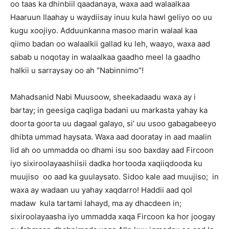
oo taas ka dhinbiil qaadanaya, waxa aad walaalkaa
Haaruun Ilaahay u waydiisay inuu kula hawl geliyo oo uu
kugu xoojiyo. Adduunkanna masoo marin walaal kaa
qiimo badan oo walaalkii gallad ku leh, waayo, waxa aad
sabab u noqotay in walaalkaa gaadho meel la gaadho
halkii u sarraysay oo ah “Nabinnimo”!
Mahadsanid Nabi Muusoow, sheekadaadu waxa ay i
bartay; in geesiga caqliga badani uu markasta yahay ka
doorta goorta uu dagaal galayo, si’ uu usoo gabagabeeyo
dhibta ummad haysata. Waxa aad dooratay in aad maalin
Iid ah oo ummadda oo dhami isu soo baxday aad Fircoon
iyo sixiroolayaashiisii dadka hortooda xaqiiqdooda ku
muujiso oo aad ka guulaysato. Sidoo kale aad muujiso; in
waxa ay wadaan uu yahay xaqdarro! Haddii aad qol
madaw kula tartami lahayd, ma ay dhacdeen in;
sixiroolayaasha iyo ummadda xaqa Fircoon ka hor joogay