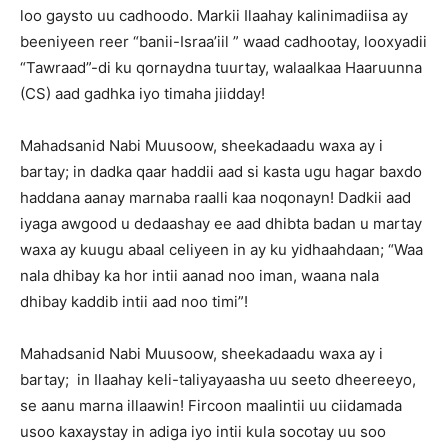
loo gaysto uu cadhoodo. Markii Ilaahay kalinimadiisa ay
beeniyeen reer “banii-Israa’iil ” waad cadhootay, looxyadii
“Tawraad”-di ku qornaydna tuurtay, walaalkaa Haaruunna
(CS) aad gadhka iyo timaha jiidday!
Mahadsanid Nabi Muusoow, sheekadaadu waxa ay i
bartay; in dadka qaar haddii aad si kasta ugu hagar baxdo
haddana aanay marnaba raalli kaa noqonayn! Dadkii aad
iyaga awgood u dedaashay ee aad dhibta badan u martay
waxa ay kuugu abaal celiyeen in ay ku yidhaahdaan; “Waa
nala dhibay ka hor intii aanad noo iman, waana nala
dhibay kaddib intii aad noo timi”!
Mahadsanid Nabi Muusoow, sheekadaadu waxa ay i
bartay; in Ilaahay keli-taliyayaasha uu seeto dheereeyo,
se aanu marna illaawin! Fircoon maalintii uu ciidamada
usoo kaxaystay in adiga iyo intii kula socotay uu soo