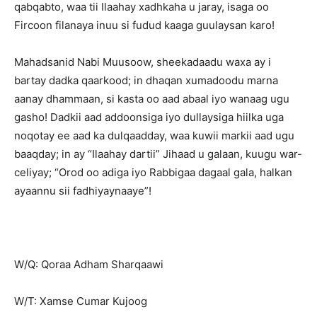
qabqabto, waa tii Ilaahay xadhkaha u jaray, isaga oo
Fircoon filanaya inuu si fudud kaaga guulaysan karo!
Mahadsanid Nabi Muusoow, sheekadaadu waxa ay i
bartay dadka qaarkood; in dhaqan xumadoodu marna
aanay dhammaan, si kasta oo aad abaal iyo wanaag ugu
gasho! Dadkii aad addoonsiga iyo dullaysiga hiilka uga
noqotay ee aad ka dulqaadday, waa kuwii markii aad ugu
baaqday; in ay “Ilaahay dartii” Jihaad u galaan, kuugu war-
celiyay; “Orod oo adiga iyo Rabbigaa dagaal gala, halkan
ayaannu sii fadhiyaynaaye”!
W/Q: Qoraa Adham Sharqaawi
W/T: Xamse Cumar Kujoog