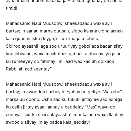
ay fahmaan dhabnimada xaqa Alle kuu igmaday ee aad la
timid!
Mahadsanid Nabi Muusoow, sheekadaadu waxa ay i
bartay; in aanan marna quusan, sidoo kalana cidna aanan
kala quusan isku deyga, si’ uu xaqqa u fahmo.
Sixiroolayaashii laga soo uruuriyay gobollada badan si’ay
kuu jabiyaan, waxa maalintaas gabbal u dhacay iyaga oo
ku rumeeyey oo fahmay ; in “aad wax xaq ah oo xaqii
Rabbi ah aad keentay”.
Mahadsanid Nabi Muusoow, sheekadaadu waxa ay i
bartay; in awoodda Ilaahay leeyahay uu geliyo “Walxaha”
marka uu doono. Ushii aad ku tukubi jirtay ee aad adhiga
ku celin jirtay ayaa Ilaahay u beddelay “Mas” wayn oo
cunaya “sixirkii sixiroolayaasha”, mar kalana waxa Ilaahay
awood u siiyay; in ay badda kala jeexday!