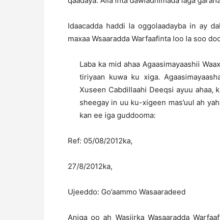
qaadaya. Alla inta dawladnimada laga garanay
Idaacadda haddi la oggolaadayba in ay da
maxaa Wsaaradda Warfaafinta loo la soo d
Laba ka mid ahaa Agaasimayaashii Waaxa
tiriyaan kuwa ku xiga. Agaasimayaas
Xuseen Cabdillaahi Deeqsi ayuu ahaa, k
sheegay in uu ku-xigeen mas’uul ah yaha
kan ee iga guddooma:
Ref: 05/08/2012ka,
27/8/2012ka,
Ujeeddo: Go’aammo Wasaaradeed
Aniga oo ah Wasiirka Wasaaradda Warfaafi