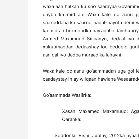
waxa aan halkan ku soo saarayaa Go’aamm
qaybo ka mid ah. Waxa kale oo aanu g
saaxaddaba ka saarno hadal-haynta demi w
ka mid ah hormoodka hay’adaha Jamhuuri
Axmed Maxamuud Siilaanyo, dedaal iyo d
xukuumaddan dedaashay loo beddelo guul
aan dal iyo dadba muraad ka lahayni.
Waxa kale oo aanu go’aammadan uga gol lee
caadaystay in ay wiiqaan hawlaha Wasaarad
Go’aammada Wasiirka:
Xasan Maxamed Maxamuud: Agaa
Qaranka:
Soddonkii Bishii Juulay, 2012ka ayaa