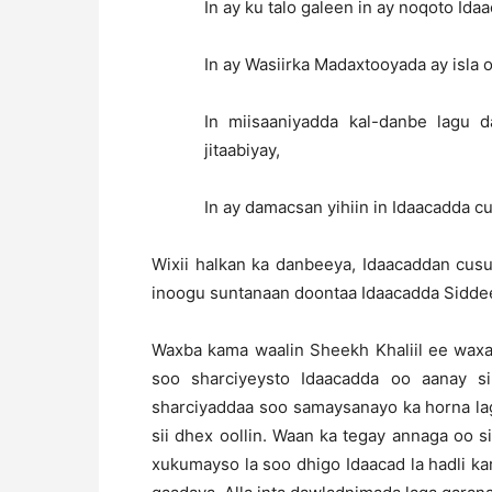
In ay ku talo galeen in ay noqoto Id
In ay Wasiirka Madaxtooyada ay isla o
In miisaaniyadda kal-danbe lagu 
jitaabiyay,
In ay damacsan yihiin in Idaacadda cu
Wixii halkan ka danbeeya, Idaacaddan cus
inoogu suntanaan doontaa Idaacadda Sidde
Waxba kama waalin Sheekh Khaliil ee waxa 
soo sharciyeysto Idaacadda oo aanay s
sharciyaddaa soo samaysanayo ka horna la
sii dhex oollin. Waan ka tegay annaga oo s
xukumayso la soo dhigo Idaacad la hadli ka