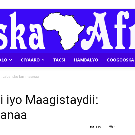
ALO
CIYAARO
TACSI
HAMBALYO
GOOGOOSKA 
Geeska
ii: Laba isku lammaanaa
 iyo Maagistaydii:
aanaa
Afrika
1151
9