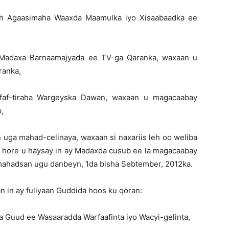
 Agaasimaha Waaxda Maamulka iyo Xisaabaadka ee
 Madaxa Barnaamajyada ee TV-ga Qaranka, waxaan u
ranka,
af-tiraha Wargeyska Dawan, waxaan u magacaabay
,
 uga mahad-celinaya, waxaan si naxariis leh oo weliba
a hore u haysay in ay Madaxda cusub ee la magacaabay
o mahadsan ugu danbeyn, 1da bisha Sebtember, 2012ka.
an in ay fuliyaan Guddida hoos ku qoran:
aha Guud ee Wasaaradda Warfaafinta iyo Wacyi-gelinta,