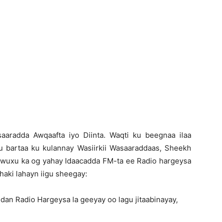
Newspaper
aaradda Awqaafta iyo Diinta. Waqti ku beegnaa ilaa
 bartaa ku kulannay Wasiirkii Wasaaraddaas, Sheekh
ay wuxu ka og yahay Idaacadda FM-ta ee Radio hargeysa
haki lahayn iigu sheegay:
ddan Radio Hargeysa la geeyay oo lagu jitaabinayay,