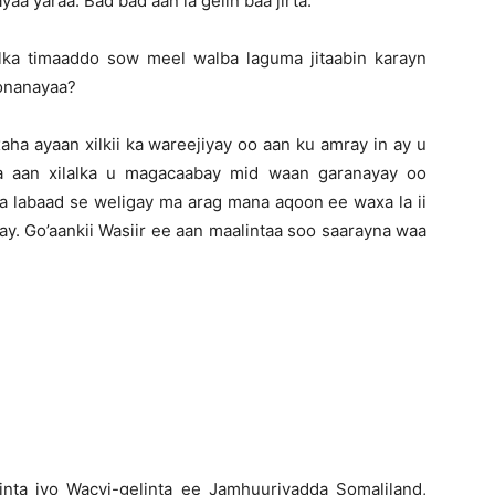
aa yaraa. Bad bad aan la gelin baa jirta.
lka timaaddo sow meel walba laguma jitaabin karayn
oonanayaa?
ha ayaan xilkii ka wareejiyay oo aan ku amray in ay u
ha aan xilalka u magacaabay mid waan garanayay oo
a labaad se weligay ma arag mana aqoon ee waxa la ii
y. Go’aankii Wasiir ee aan maalintaa soo saarayna waa
nta iyo Wacyi-gelinta ee Jamhuuriyadda Somaliland,