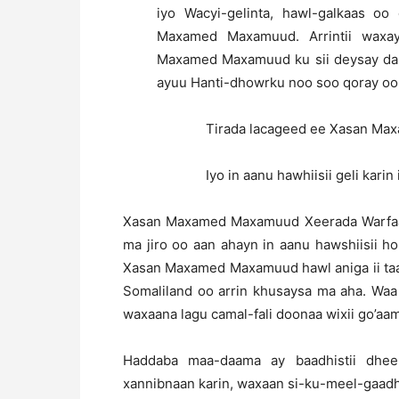
iyo Wacyi-gelinta, hawl-galkaas oo
Maxamed Maxamuud. Arrintii waxay
Maxamed Maxamuud ku sii deysay dammi
ayuu Hanti-dhowrku noo soo qoray oo
Tirada lacageed ee Xasan Ma
Iyo in aanu hawhiisii geli kar
Xasan Maxamed Maxamuud Xeerada Warfaafin
ma jiro oo aan ahayn in aanu hawshiisii h
Xasan Maxamed Maxamuud hawl aniga ii ta
Somaliland oo arrin khusaysa ma aha. Waa
waxaana lagu camal-fali doonaa wixii go’aa
Haddaba maa-daama ay baadhistii dhee
xannibnaan karin, waxaan si-ku-meel-gaadh