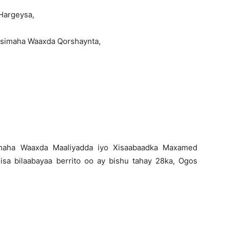
 Hargeysa,
simaha Waaxda Qorshaynta,
imaha Waaxda Maaliyadda iyo Xisaabaadka Maxamed
a bilaabayaa berrito oo ay bishu tahay 28ka, Ogos