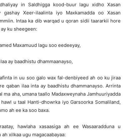
 dhaliyay in Saldhigga kood-buur lagu xidho Xasan
 gashay Xeer-ilaalinta iyo Maxkamadda oo Xasan
in. Intaa ka dib warqad u qoran sidii taararkii hore
 ay ku sheegeen:
xamed Maxamuud lagu soo eedeeyay,
in ilaa ay baadhistu dhammaanayso,
ta in uu soo galo wax fal-denbiyeed ah oo ku jiraa
ore qaban ilaa inta ay baadhistu dhammanayso. Arrinta
al ma aha, umana taallo Madaxweynaha Jamhuuriyadda
 hawl u taal Hanti-dhowrka iyo Garsoorka Somaliland,
mmo ah ee ka soo baxa.
raatay, hawlaha xasaasiga ah ee Wasaaradduna u
 ah xilkaa ugu magacaabayaa: