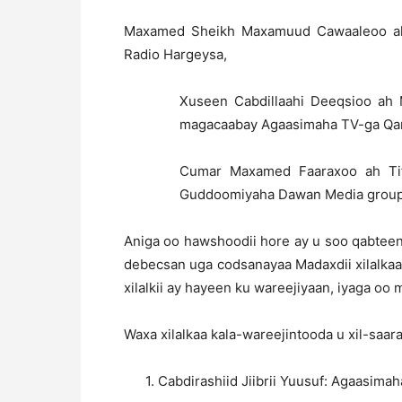
Maxamed Sheikh Maxamuud Cawaaleoo ah
Radio Hargeysa,
Xuseen Cabdillaahi Deeqsioo ah
magacaabay Agaasimaha TV-ga Qa
Cumar Maxamed Faaraxoo ah Tif
Guddoomiyaha Dawan Media group
Aniga oo hawshoodii hore ay u soo qabteen
debecsan uga codsanayaa Madaxdii xilalka
xilalkii ay hayeen ku wareejiyaan, iyaga o
Waxa xilalkaa kala-wareejintooda u xil-saar
1. Cabdirashiid Jiibrii Yuusuf: Agaasim