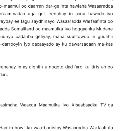
o-maamul oo daarran dar-gelinta hawlaha Wasaaradda
o’aammadan uga gol leenahay in aanu hawada iyo
eyday ee lagu saydhinayo Wasaaradda Warfaafinta oo
yadda Somaliland oo maamulka iyo hoggaanka Mudane
uunyo badanba geliyay, mana suurtowdo in guulihii
-darrooyin iyo dacaayado ay ku dawarsadaan ma-kas
nahay in ay digniin u noqoto dad faro-ku-tiris ah oo
dan.
simaha Waaxda Maamulka iyo Xisaabaadka TV-ga
 Hanti-dhowr ku waa-bariistay Wasaaradda Warfaafinta