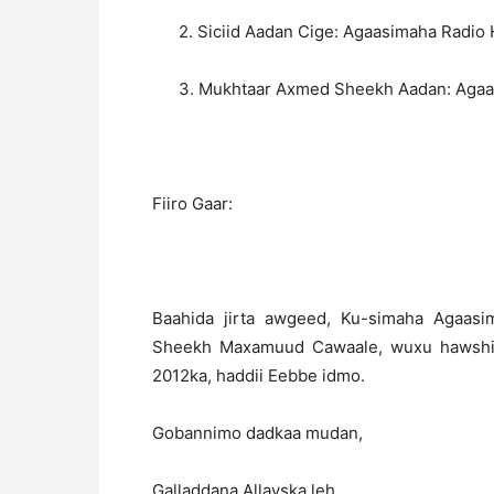
2. Siciid Aadan Cige: Agaasimaha Radio
3. Mukhtaar Axmed Sheekh Aadan: Agaa
Fiiro Gaar:
Baahida jirta awgeed, Ku-simaha Agaas
Sheekh Maxamuud Cawaale, wuxu hawshiis
2012ka, haddii Eebbe idmo.
Gobannimo dadkaa mudan,
Galladdana Allayska leh,