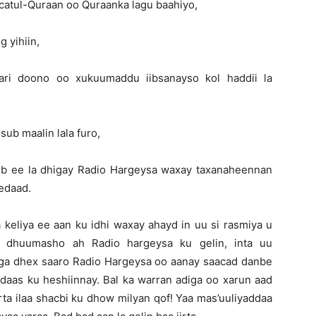
aacatul-Quraan oo Quraanka lagu baahiyo,
g yihiin,
dari doono oo xukuumaddu iibsanayso kol haddii la
sub maalin lala furo,
ub ee la dhigay Radio Hargeysa waxay taxanaheennan
edaad.
keliya ee aan ku idhi waxay ahayd in uu si rasmiya u
i dhuumasho ah Radio hargeysa ku gelin, inta uu
ga dhex saaro Radio Hargeysa oo aanay saacad danbe
idaas ku heshiinnay. Bal ka warran adiga oo xarun aad
rta ilaa shacbi ku dhow milyan qof! Yaa mas’uuliyaddaa