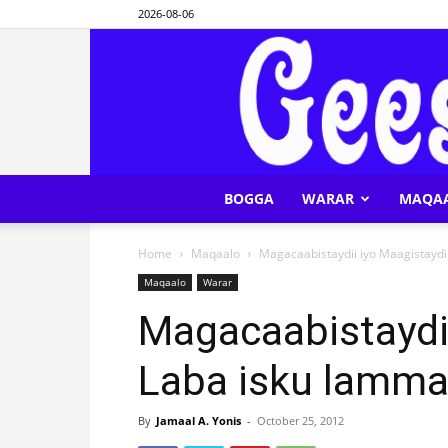
2026-08-06
BOGGA
WARAR
MAQA
Home
Maqaalo
Magacaabistaydii iyo Maagistayd
Maqaalo
Warar
Magacaabistaydii
Laba isku lamm
By
Jamaal A. Yonis
-
October 25, 2012