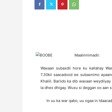
Maalinnimadii:
Waxaan subaxdii hore ku kallahay Was
7.30kii saacadood ee subaxnimo ayaanu
Khaliil. Bariido ka dib waxaan weydiiy
la dhex dhigay. Wuxu si deggan oo aan s
In uu ka war qabo, uu ogaa in Idaaca