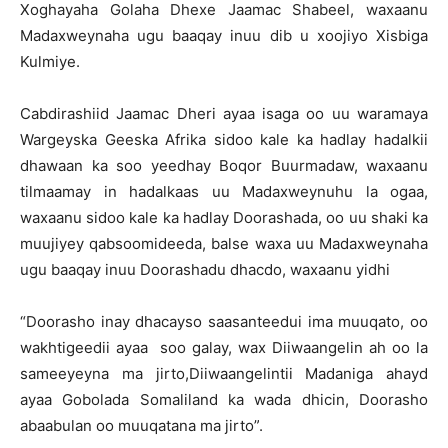
Xoghayaha Golaha Dhexe Jaamac Shabeel, waxaanu
Madaxweynaha ugu baaqay inuu dib u xoojiyo Xisbiga
Kulmiye.
Cabdirashiid Jaamac Dheri ayaa isaga oo uu waramaya
Wargeyska Geeska Afrika sidoo kale ka hadlay hadalkii
dhawaan ka soo yeedhay Boqor Buurmadaw, waxaanu
tilmaamay in hadalkaas uu Madaxweynuhu la ogaa,
waxaanu sidoo kale ka hadlay Doorashada, oo uu shaki ka
muujiyey qabsoomideeda, balse waxa uu Madaxweynaha
ugu baaqay inuu Doorashadu dhacdo, waxaanu yidhi
“Doorasho inay dhacayso saasanteedui ima muuqato, oo
wakhtigeedii ayaa soo galay, wax Diiwaangelin ah oo la
sameeyeyna ma jirto,Diiwaangelintii Madaniga ahayd
ayaa Gobolada Somaliland ka wada dhicin, Doorasho
abaabulan oo muuqatana ma jirto”.