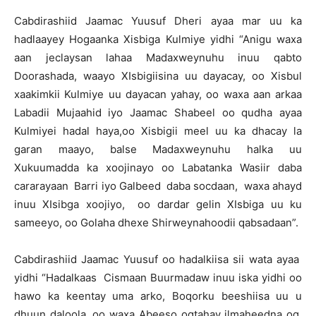
Cabdirashiid Jaamac Yuusuf Dheri ayaa mar uu ka
hadlaayey Hogaanka Xisbiga Kulmiye yidhi “Anigu waxa
aan jeclaysan lahaa Madaxweynuhu inuu qabto
Doorashada, waayo XIsbigiisina uu dayacay, oo Xisbul
xaakimkii Kulmiye uu dayacan yahay, oo waxa aan arkaa
Labadii Mujaahid iyo Jaamac Shabeel oo qudha ayaa
Kulmiyei hadal haya,oo Xisbigii meel uu ka dhacay la
garan maayo, balse Madaxweynuhu halka uu
Xukuumadda ka xoojinayo oo Labatanka Wasiir daba
cararayaan Barri iyo Galbeed daba socdaan, waxa ahayd
inuu XIsibga xoojiyo, oo dardar gelin XIsbiga uu ku
sameeyo, oo Golaha dhexe Shirweynahoodii qabsadaan”.
Cabdirashiid Jaamac Yuusuf oo hadalkiisa sii wata ayaa
yidhi “Hadalkaas Cismaan Buurmadaw inuu iska yidhi oo
hawo ka keentay uma arko, Boqorku beeshiisa uu u
dhuun daloola, oo waxa Abeeso ogtahay ilmaheedna og,