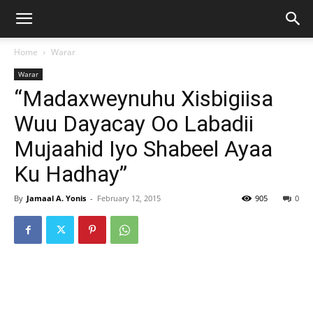
Home
Warar
Warar
“Madaxweynuhu Xisbigiisa
Wuu Dayacay Oo Labadii
Mujaahid Iyo Shabeel Ayaa
Ku Hadhay”
By
Jamaal A. Yonis
-
February 12, 2015
905
0