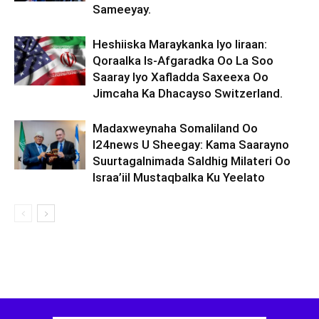
Sameeyay.
Heshiiska Maraykanka Iyo Iiraan:
Qoraalka Is-Afgaradka Oo La Soo
Saaray Iyo Xafladda Saxeexa Oo
Jimcaha Ka Dhacayso Switzerland.
Madaxweynaha Somaliland Oo
I24news U Sheegay: Kama Saarayno
Suurtagalnimada Saldhig Milateri Oo
Israa’iil Mustaqbalka Ku Yeelato