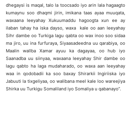
dhegaysi is maqal, talo la toocsado iyo arin lala hagaagto
kumaynu soo dhaqmi jirin, imikana taas ayaa muuqata,
waxaana leeyahay Xukuumaddu hagoogta xun ee ay
ilaban tahay ha iska dayso, waxa kale oo aan leeyahay
Sihr dambe oo Turkiga lagu qabta oo wax inoo soo sidaa
ma jiro, uu ina furfuraya, Siyaasadeedna uu qarabiya, oo
Maalin wallba Xamar ayuu ka dagayaa, oo hub iyo
Saanadba uu siinyaa, waxaana leeyahay Shir dambe oo
lagu qabto ha laga mudaharado, oo waxa aan leeyahay
waa in qodobadii ka soo baxay Shirarkii Ingiriiska iyo
Jabuuti la tixgeliyaa, oo walibana meel kale loo wareejiya
Shirka uu Turkigu Somaliland iyo Somaliya u qabanayo”.