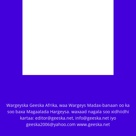
Wargeyska Geeska Afrika, waa Wargeys Madax-banaan oo ka
soo baxa Magaalada Hargeysa. waxaad nagala soo xidhiidhi
kartaa: editor@geeska.net, info@geeska.net iyo
geeska2006@yahoo.com www.geeska.net