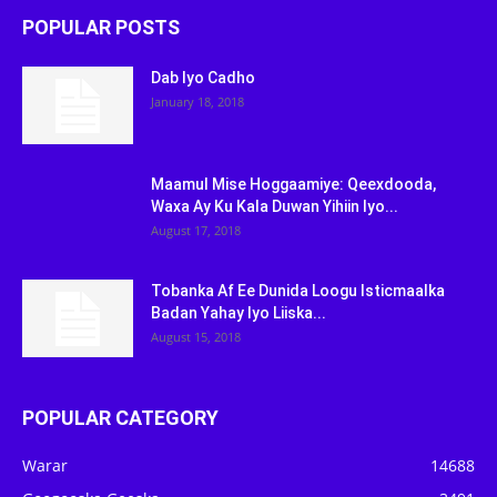
POPULAR POSTS
Dab Iyo Cadho
January 18, 2018
Maamul Mise Hoggaamiye: Qeexdooda,
Waxa Ay Ku Kala Duwan Yihiin Iyo...
August 17, 2018
Tobanka Af Ee Dunida Loogu Isticmaalka
Badan Yahay Iyo Liiska...
August 15, 2018
POPULAR CATEGORY
Warar
14688