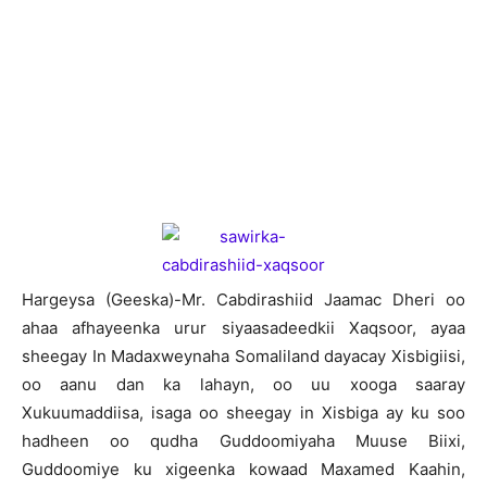
H
argeysa (Geeska)-Mr. Cabdirashiid Jaamac Dheri oo
ahaa afhayeenka urur siyaasadeedkii Xaqsoor, ayaa
sheegay In Madaxweynaha Somaliland dayacay Xisbigiisi,
oo aanu dan ka lahayn, oo uu xooga saaray
Xukuumaddiisa, isaga oo sheegay in Xisbiga ay ku soo
hadheen oo qudha Guddoomiyaha Muuse Biixi,
Guddoomiye ku xigeenka kowaad Maxamed Kaahin,