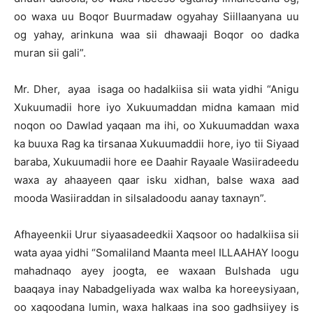
oo waxa uu Boqor Buurmadaw ogyahay Siillaanyana uu
og yahay, arinkuna waa sii dhawaaji Boqor oo dadka
muran sii gali”.
Mr. Dher, ayaa isaga oo hadalkiisa sii wata yidhi “Anigu
Xukuumadii hore iyo Xukuumaddan midna kamaan mid
noqon oo Dawlad yaqaan ma ihi, oo Xukuumaddan waxa
ka buuxa Rag ka tirsanaa Xukuumaddii hore, iyo tii Siyaad
baraba, Xukuumadii hore ee Daahir Rayaale Wasiiradeedu
waxa ay ahaayeen qaar isku xidhan, balse waxa aad
mooda Wasiiraddan in silsaladoodu aanay taxnayn”.
Afhayeenkii Urur siyaasadeedkii Xaqsoor oo hadalkiisa sii
wata ayaa yidhi “Somaliland Maanta meel ILLAAHAY loogu
mahadnaqo ayey joogta, ee waxaan Bulshada ugu
baaqaya inay Nabadgeliyada wax walba ka horeeysiyaan,
oo xaqoodana lumin, waxa halkaas ina soo gadhsiiyey is