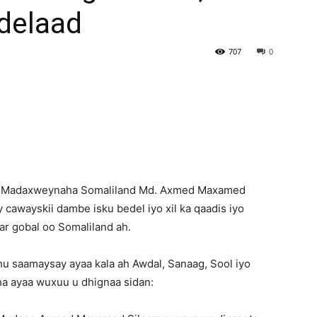
delaad
Newspaper
707
0
-Madaxweynaha Somaliland Md. Axmed Maxamed
y cawayskii dambe isku bedel iyo xil ka qaadis iyo
r gobal oo Somaliland ah.
u saamaysay ayaa kala ah Awdal, Sanaag, Sool iyo
 ayaa wuxuu u dhignaa sidan: