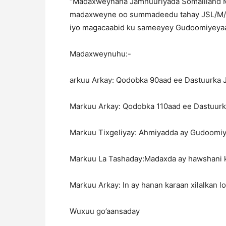
“Madaxweynaha Jamhuuriyada Somaliland 
madaxweyne oo summadeedu tahay JSL/M/XE
iyo magacaabid ku sameeyey Gudoomiyeyaa
Madaxweynuhu:-
arkuu Arkay: Qodobka 90aad ee Dastuurka 
Markuu Arkay: Qodobka 110aad ee Dastuurk
Markuu Tixgeliyay: Ahmiyadda ay Gudoomiy
Markuu La Tashaday:Madaxda ay hawshani 
Markuu Arkay: In ay hanan karaan xilalkan 
Wuxuu go’aansaday