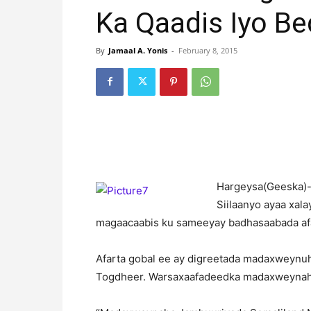
Ka Qaadis Iyo Be
By
Jamaal A. Yonis
-
February 8, 2015
H
argeysa(Geeska)
Siilaanyo ayaa xala
magaacaabis ku sameeyay badhasaabada afa
Afarta gobal ee ay digreetada madaxweynuh
Togdheer. Warsaxaafadeedka madaxweynaha