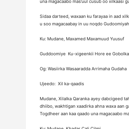
una magacaabo mas’uul cusub oo xilkaasi gu
Sidaa darteed, waxaan ku farayaa in aad xi
u soo magacaabay in uu noqdo Gudoomiyaha
Ku: Mudane, Maxamed Maxamuud Yuusuf
Guddoomiye Ku-xigeenkii Hore ee 
Og: Wasiirka Wasaaradda Arrimaha
Ujeedo: Xil ka-qaadis
Mudane, Xilalka Qaranka ayey dabcigeed tah
dhiibo, wakhtigan xaadirka ahna waxa aan g
Togdheer aan kaa qaado una magacaabo masu
Ku: Mudane, Khadar Cali Cilmi