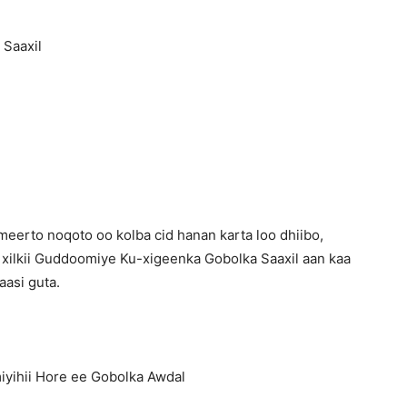
Saaxil
meerto noqoto oo kolba cid hanan karta loo dhiibo,
 xilkii Guddoomiye Ku-xigeenka Gobolka Saaxil aan kaa
asi guta.
omiyihii Hore ee Gobolka Awdal