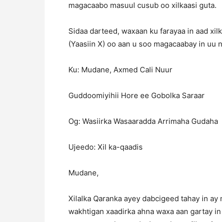
magacaabo masuul cusub oo xilkaasi guta.
Sidaa darteed, waxaan ku farayaa in aad xi
(Yaasiin X) oo aan u soo magacaabay in uu
Ku: Mudane, Axmed Cali Nuur
Guddoomiyihii Hore ee Gobolka Sa
Og: Wasiirka Wasaaradda Arrimaha
Ujeedo: Xil ka-qaadis
Mudane,
Xilalka Qaranka ayey dabcigeed tahay in ay 
wakhtigan xaadirka ahna waxa aan gartay in