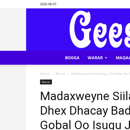
2026-08-07
BOGGA
WARAR
MAQA
Home
Warar
Madaxweyne Siilaanyo Oo Xalay Ku 
Warar
Madaxweyne Siil
Dhex Dhacay Ba
Gobal Oo Isugu J