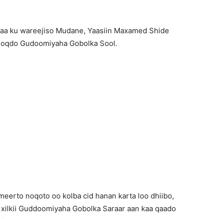
lkaa ku wareejiso Mudane, Yaasiin Maxamed Shide
 noqdo Gudoomiyaha Gobolka Sool.
raar
 Gudaha
meerto noqoto oo kolba cid hanan karta loo dhiibo,
 xilkii Guddoomiyaha Gobolka Saraar aan kaa qaado