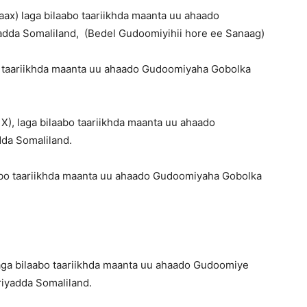
x) laga bilaabo taariikhda maanta uu ahaado
da Somaliland, (Bedel Gudoomiyihii hore ee Sanaag)
o taariikhda maanta uu ahaado Gudoomiyaha Gobolka
X), laga bilaabo taariikhda maanta uu ahaado
da Somaliland.
abo taariikhda maanta uu ahaado Gudoomiyaha Gobolka
laga bilaabo taariikhda maanta uu ahaado Gudoomiye
iyadda Somaliland.