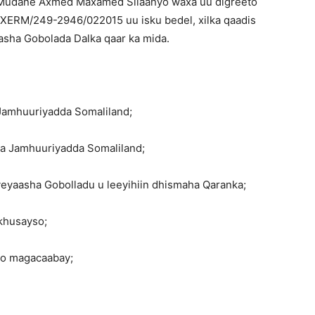
Mudane Axmed Maxamed Silaanyo waxa uu digreeto
RM/249-2946/022015 uu isku bedel, xilka qaadis
sha Gobolada Dalka qaar ka mida.
Jamhuuriyadda Somaliland;
a Jamhuuriyadda Somaliland;
eyaasha Gobolladu u leeyihiin dhismaha Qaranka;
khusayso;
loo magacaabay;