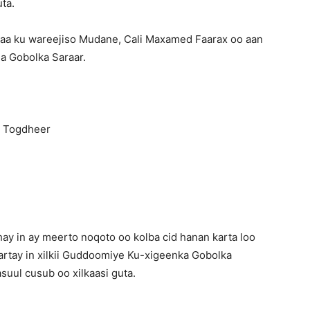
ta.
lkaa ku wareejiso Mudane, Cali Maxamed Faarax oo aan
 Gobolka Saraar.
Gobolka Togdheer
 Gudaha
ay in ay meerto noqoto oo kolba cid hanan karta loo
artay in xilkii Guddoomiye Ku-xigeenka Gobolka
ul cusub oo xilkaasi guta.