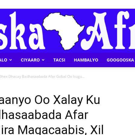
ALO
CIYAARO
TACSI
HAMBALYO
GOOGOOSKA 
Geeska
Dhex Dhacay Badhasaabada Afar Gobal Oo Isugu...
aanyo Oo Xalay Ku
dhasaabada Afar
Afrika
ira Magacaabis, Xil