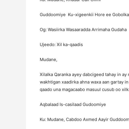
Guddoomiye Ku-xigeenkii Hore ee Gobolka 
Og: Wasiirka Wasaaradda Arrimaha Gudaha
Ujeedo: Xil ka-qaadis
Mudane,
Xilalka Qaranka ayey dabcigeed tahay in ay 
wakhtigan xaadirka ahna waxa aan gartay in
qaado una magacaabo masuul cusub oo xilka
Aqbalaad Is-casilaad Gudoomiye
Ku: Mudane, Cabdoo Axmed Aayir Guddo