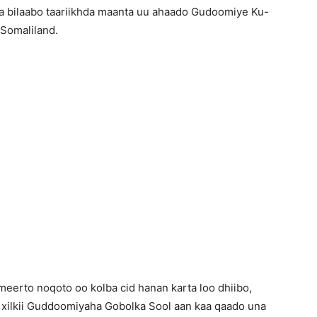
a bilaabo taariikhda maanta uu ahaado Gudoomiye Ku-
Somaliland.
Sool
 Gudaha
meerto noqoto oo kolba cid hanan karta loo dhiibo,
 xilkii Guddoomiyaha Gobolka Sool aan kaa qaado una