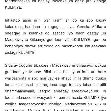
toddobaadkan ka hadlay loolanka ka dhex jira xisbiga
KULMIYE.
Inkastoo aanu jirin war rasmi ah oo ka soo baxay
kulankaas, haddana ilo xogogaala ayaa Geeska Afrika u
sheegay in kulanka oo saacad iyo badh qaatay uu
Madaxweyne Siilaanyo guddoomiyaha KULMIYE ugu soo
bandhigay dhawr arrimood oo badankoodu khuseeyaan
xisbiga KULMIYE.
Sida ay xoguhu tibaaxeen Madaxweyne Siilaanyo, wuxuu
guddoomiye Muuse Biixi kala hadlay arrintii uu hore
warbaahinta u soo mariyay ee ahayd in la dhimo guuxa
loolanka murashaxnimo, lana sugo inta ay labadiisa xilli
dhammaanayaan, isagoo sheegay Madaxweynuhu in
loolanada socdaa waxyeeli karaan sumcada KULMIYE iyo
weliba taageerayaasha xisbiga. Madaxweynuhu wuxuu
guddomiye Muuse Biixi ka codsaday inuu muujiyo