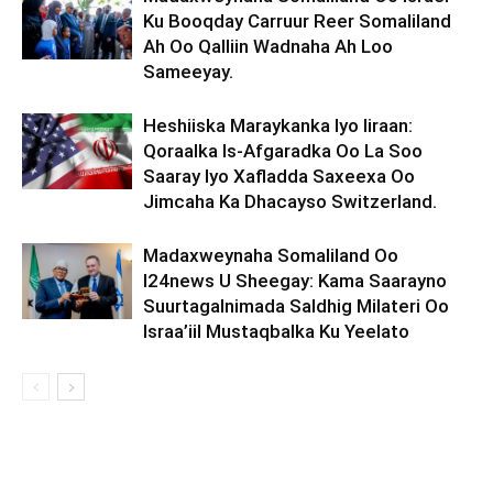
Ku Booqday Carruur Reer Somaliland
Ah Oo Qalliin Wadnaha Ah Loo
Sameeyay.
Heshiiska Maraykanka Iyo Iiraan:
Qoraalka Is-Afgaradka Oo La Soo
Saaray Iyo Xafladda Saxeexa Oo
Jimcaha Ka Dhacayso Switzerland.
Madaxweynaha Somaliland Oo
I24news U Sheegay: Kama Saarayno
Suurtagalnimada Saldhig Milateri Oo
Israa’iil Mustaqbalka Ku Yeelato