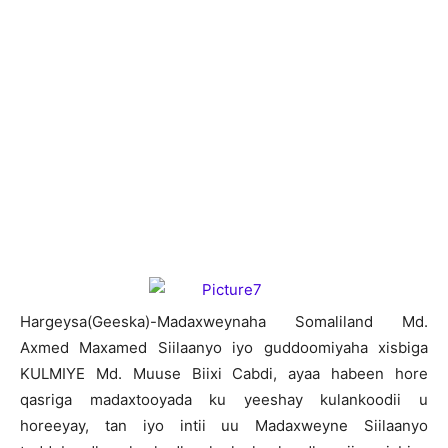
H
argeysa(Geeska)-Madaxweynaha Somaliland Md.
Axmed Maxamed Siilaanyo iyo guddoomiyaha xisbiga
KULMIYE Md. Muuse Biixi Cabdi, ayaa habeen hore
qasriga madaxtooyada ku yeeshay kulankoodii u
horeeyay, tan iyo intii uu Madaxweyne Siilaanyo