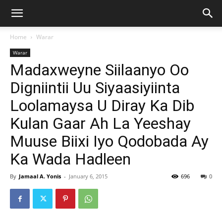
Home
Warar
Warar
Madaxweyne Siilaanyo Oo
Digniintii Uu Siyaasiyiinta
Loolamaysa U Diray Ka Dib
Kulan Gaar Ah La Yeeshay
Muuse Biixi Iyo Qodobada Ay
Ka Wada Hadleen
By
Jamaal A. Yonis
-
January 6, 2015
696
0