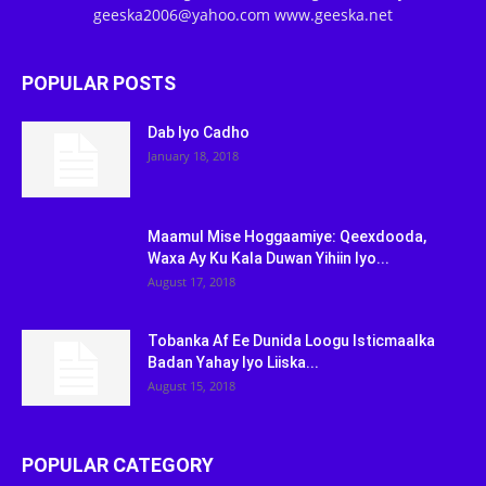
geeska2006@yahoo.com www.geeska.net
POPULAR POSTS
Dab Iyo Cadho
January 18, 2018
Maamul Mise Hoggaamiye: Qeexdooda,
Waxa Ay Ku Kala Duwan Yihiin Iyo...
August 17, 2018
Tobanka Af Ee Dunida Loogu Isticmaalka
Badan Yahay Iyo Liiska...
August 15, 2018
POPULAR CATEGORY