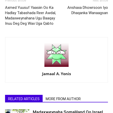
Previous article
Next article
Axmed Yuusuf Yaasiin Oo Ka
Anshaxa Dhowrsoon Iyo
Hadlay Tabashada Reer Awdal,
Dhaqanka Wanaagsan
Madaxweynahana Ugu Baaqay
Inuu Deg Deg Wax Uga Qabto
Jamaal A. Yonis
RELATED ARTICLES
MORE FROM AUTHOR
Madaxweynaha Somaliland Oo Israel