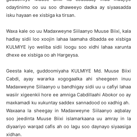
odaytinimo oo uu soo dhaweeyo dadka ay siyaasadda
isku hayaan ee xisbiga ka tirsan.
Waxa kale oo uu Madaxweyne Siilaanyo Muuse Biixi, kala
hadlay sidii loo xoojin lahaa laamaha dibadda ee xisbiga
KULMIYE iyo weliba sidii loogu soo xidhi lahaa xarunta
dhexe ee xisbiga oo ah Hargeysa.
Geesta kale, guddoomiyaha KULMIYE Md. Muuse Biixi
Cabdi, ayay wararka xogogaalka ahi sheegeen inuu
Madaxweyne Siilaanyo u bandhigay sidii uu u cafiyi lahaa
wasiir xigeenkii hore ee amniga Cabdillaahi Abokor oo ay
maxkamadi ku xukuntay saddex sannadood oo xadhig ah.
Waxaana la sheegay in Madaxweyne Siilaanyo aqbalay
soo jeedinta Muuse Biixi islamarkaana uu amray in la
diyaariyo warqad cafis ah oo lagu soo daynayo siyaasiga
xidhan.