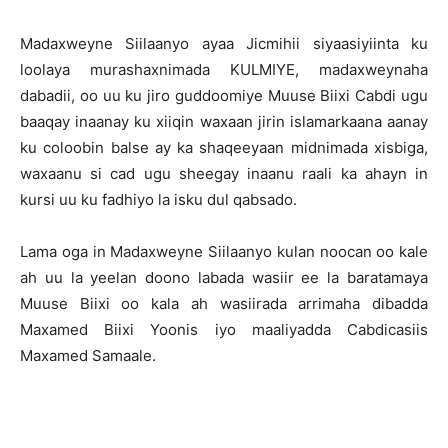
Madaxweyne Siilaanyo ayaa Jicmihii siyaasiyiinta ku
loolaya murashaxnimada KULMIYE, madaxweynaha
dabadii, oo uu ku jiro guddoomiye Muuse Biixi Cabdi ugu
baaqay inaanay ku xiiqin waxaan jirin islamarkaana aanay
ku coloobin balse ay ka shaqeeyaan midnimada xisbiga,
waxaanu si cad ugu sheegay inaanu raali ka ahayn in
kursi uu ku fadhiyo la isku dul qabsado.
Lama oga in Madaxweyne Siilaanyo kulan noocan oo kale
ah uu la yeelan doono labada wasiir ee la baratamaya
Muuse Biixi oo kala ah wasiirada arrimaha dibadda
Maxamed Biixi Yoonis iyo maaliyadda Cabdicasiis
Maxamed Samaale.