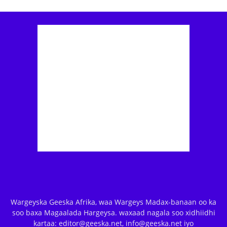
Wargeyska Geeska Afrika, waa Wargeys Madax-banaan oo ka
soo baxa Magaalada Hargeysa. waxaad nagala soo xidhiidhi
kartaa: editor@geeska.net, info@geeska.net iyo