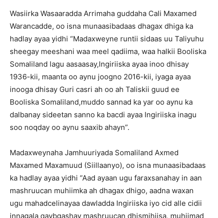
Wasiirka Wasaaradda Arrimaha guddaha Cali Maxamed
Warancadde, oo isna munaasibadaas dhagax dhiga ka
hadlay ayaa yidhi “Madaxweyne runtii sidaas uu Taliyuhu
sheegay meeshani waa meel qadiima, waa halkii Booliska
Somaliland lagu aasaasay,Ingiriiska ayaa inoo dhisay
1936-kii, maanta oo aynu joogno 2016-kii, iyaga ayaa
inooga dhisay Guri casri ah oo ah Taliskii guud ee
Booliska Somaliland,muddo sannad ka yar oo aynu ka
dalbanay sideetan sanno ka bacdi ayaa Ingiriiska inagu
soo noqday oo aynu saaxib ahayn”.
Madaxweynaha Jamhuuriyada Somaliland Axmed
Maxamed Maxamuud (Siillaanyo), oo isna munaasibadaas
ka hadlay ayaa yidhi “Aad ayaan ugu faraxsanahay in aan
mashruucan muhiimka ah dhagax dhigo, aadna waxan
ugu mahadcelinayaa dawladda Ingiriiska iyo cid alle cidii
innagala qaybgashay mashruucan dhismihiisa, muhiimad