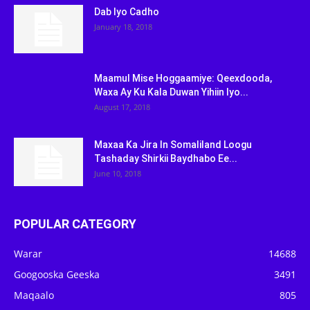
Dab Iyo Cadho
January 18, 2018
Maamul Mise Hoggaamiye: Qeexdooda,
Waxa Ay Ku Kala Duwan Yihiin Iyo...
August 17, 2018
Maxaa Ka Jira In Somaliland Loogu
Tashaday Shirkii Baydhabo Ee...
June 10, 2018
POPULAR CATEGORY
Warar
14688
Googooska Geeska
3491
Maqaalo
805