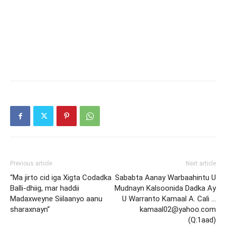
Previous article
Next article
“Ma jirto cid iga Xigta Codadka
Sababta Aanay Warbaahintu U
Balli-dhiig, mar haddii
Mudnayn Kalsoonida Dadka Ay
Madaxweyne Siilaanyo aanu
U Warranto Kamaal A. Cali …
sharaxnayn”
kamaal02@yahoo.com
(Q:1aad)