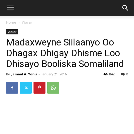
Home
Warar
Warar
Madaxweyne Siilaanyo Oo
Dhagax Dhigay Dhisme Loo
Dhisayo Booliska Somaliland
By
Jamaal A. Yonis
-
January 21, 2016
842
0