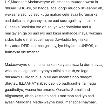
UK,Muddane Madaxweyne dhismahan muuqda waxa la
dhisay 1936-kii, oo hadda laga joogo muddo 80-sanno ah,
waxaana aad iyo aad kugu mahad celinayaa horumarka
aad dalka la hiigsanayso, ee aad suuragalisay in taliska
Ciidanka Booliska loo dhiso iyo waddooyinka aad u
martay aniga oo aad iyo aad kaga mahadcelinaya, waxaan
sidoo kale u mahadcelinayaa Dawladda Ingiriiska,
Hay’adda DFID, oo maalgalisay, iyo Hay’adda UNPOS, oo
fulinaysa dhismahan.
Madaxweyne dhismaha halkan ku yaala waa la duminayaa,
waa halka laga sameeynayo taliska cusub,ee laga
dhisaayo Gurigan cusub ee aad maanta noo dhagax
dhigtay, ILLAAHAY nabad qab iyo badhaadhe ha inagu
gaadhsiiyo, waana horumarka Qaranka Somaliland
hiigsanayo, dhab kasta oo aad u martana aad iyo aad
ayaan Muddane Madaxweyne kugu mahadcelinaynaa”.