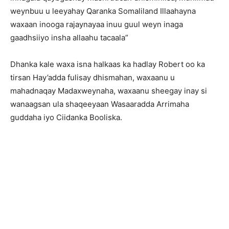
weynbuu u leeyahay Qaranka Somaliland Illaahayna
waxaan inooga rajaynayaa inuu guul weyn inaga
gaadhsiiyo insha allaahu tacaala”
Dhanka kale waxa isna halkaas ka hadlay Robert oo ka
tirsan Hay’adda fulisay dhismahan, waxaanu u
mahadnaqay Madaxweynaha, waxaanu sheegay inay si
wanaagsan ula shaqeeyaan Wasaaradda Arrimaha
guddaha iyo Ciidanka Booliska.