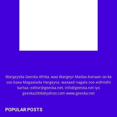
Wargeyska Geeska Afrika, waa Wargeys Madax-banaan oo ka
soo baxa Magaalada Hargeysa. waxaad nagala soo xidhiidhi
kartaa: editor@geeska.net, info@geeska.net iyo
geeska2006@yahoo.com www.geeska.net
POPULAR POSTS