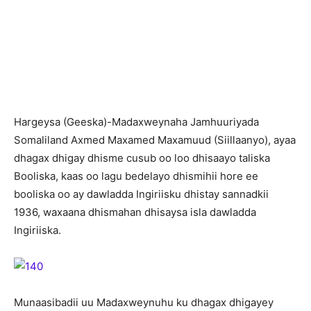
H
argeysa (Geeska)-Madaxweynaha Jamhuuriyada
Somaliland Axmed Maxamed Maxamuud (Siillaanyo), ayaa
dhagax dhigay dhisme cusub oo loo dhisaayo taliska
Booliska, kaas oo lagu bedelayo dhismihii hore ee
booliska oo ay dawladda Ingiriisku dhistay sannadkii
1936, waxaana dhismahan dhisaysa isla dawladda
Ingiriiska.
Munaasibadii uu Madaxweynuhu ku dhagax dhigayey