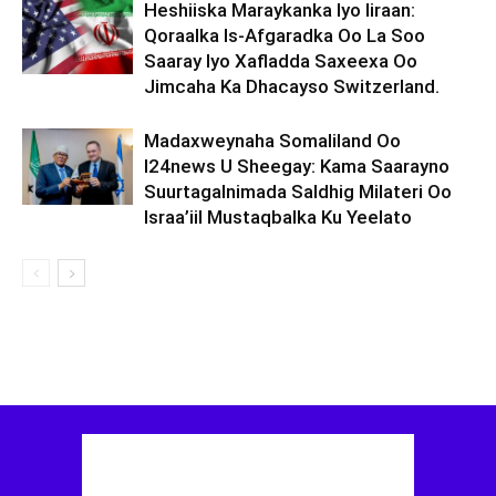
Heshiiska Maraykanka Iyo Iiraan:
Qoraalka Is-Afgaradka Oo La Soo
Saaray Iyo Xafladda Saxeexa Oo
Jimcaha Ka Dhacayso Switzerland.
Madaxweynaha Somaliland Oo
I24news U Sheegay: Kama Saarayno
Suurtagalnimada Saldhig Milateri Oo
Israa’iil Mustaqbalka Ku Yeelato