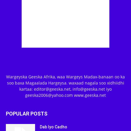
Wargeyska Geeska Afrika, waa Wargeys Madax-banaan oo ka
soo baxa Magaalada Hargeysa. waxaad nagala soo xidhiidhi
kartaa: editor@geeska.net, info@geeska.net iyo
geeska2006@yahoo.com www.geeska.net
POPULAR POSTS
Dab Iyo Cadho