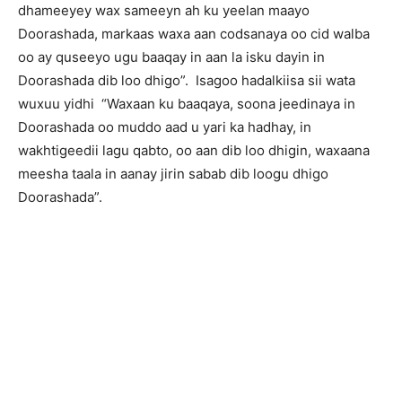
dhameeyey wax sameeyn ah ku yeelan maayo
Doorashada, markaas waxa aan codsanaya oo cid walba
oo ay quseeyo ugu baaqay in aan la isku dayin in
Doorashada dib loo dhigo”. Isagoo hadalkiisa sii wata
wuxuu yidhi “Waxaan ku baaqaya, soona jeedinaya in
Doorashada oo muddo aad u yari ka hadhay, in
wakhtigeedii lagu qabto, oo aan dib loo dhigin, waxaana
meesha taala in aanay jirin sabab dib loogu dhigo
Doorashada”.