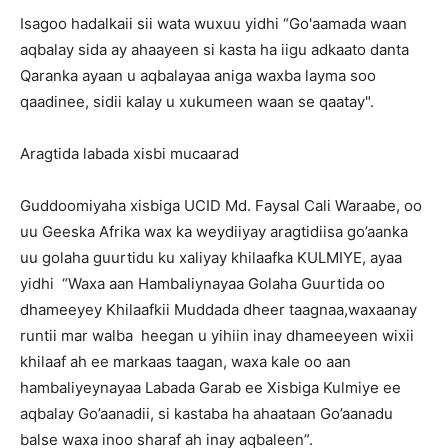
Isagoo hadalkaii sii wata wuxuu yidhi “Go'aamada waan
aqbalay sida ay ahaayeen si kasta ha iigu adkaato danta
Qaranka ayaan u aqbalayaa aniga waxba layma soo
qaadinee, sidii kalay u xukumeen waan se qaatay".
Aragtida labada xisbi mucaarad
Guddoomiyaha xisbiga UCID Md. Faysal Cali Waraabe, oo
uu Geeska Afrika wax ka weydiiyay aragtidiisa go’aanka
uu golaha guurtidu ku xaliyay khilaafka KULMIYE, ayaa
yidhi “Waxa aan Hambaliynayaa Golaha Guurtida oo
dhameeyey Khilaafkii Muddada dheer taagnaa,waxaanay
runtii mar walba heegan u yihiin inay dhameeyeen wixii
khilaaf ah ee markaas taagan, waxa kale oo aan
hambaliyeynayaa Labada Garab ee Xisbiga Kulmiye ee
aqbalay Go’aanadii, si kastaba ha ahaataan Go’aanadu
balse waxa inoo sharaf ah inay aqbaleen”.