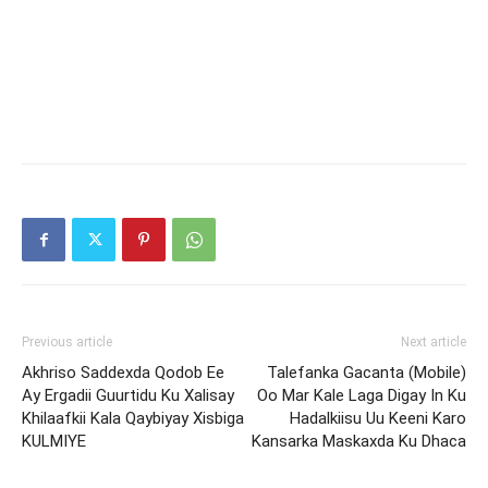
Previous article
Next article
Akhriso Saddexda Qodob Ee
Talefanka Gacanta (Mobile)
Ay Ergadii Guurtidu Ku Xalisay
Oo Mar Kale Laga Digay In Ku
Khilaafkii Kala Qaybiyay Xisbiga
Hadalkiisu Uu Keeni Karo
KULMIYE
Kansarka Maskaxda Ku Dhaca