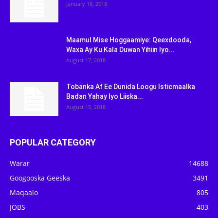
January 18, 2018
Maamul Mise Hoggaamiye: Qeexdooda,
Waxa Ay Ku Kala Duwan Yihiin Iyo...
August 17, 2018
Tobanka Af Ee Dunida Loogu Isticmaalka
Badan Yahay Iyo Liiska...
August 15, 2018
POPULAR CATEGORY
Warar
14688
Googooska Geeska
3491
Maqaalo
805
JOBS
403