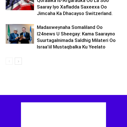
Qoraalka Is-Afgaradka Oo La Soo
Saaray Iyo Xafladda Saxeexa Oo
Jimcaha Ka Dhacayso Switzerland.
Madaxweynaha Somaliland Oo
I24news U Sheegay: Kama Saarayno
Suurtagalnimada Saldhig Milateri Oo
Israa’iil Mustaqbalka Ku Yeelato