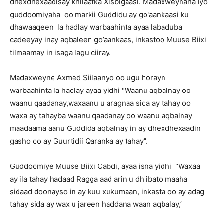
dhexdhexaadisay khilaafka Xisbigaasi. Madaxweynaha iyo
guddoomiyaha oo markii Guddidu ay go'aankaasi ku
dhawaaqeen la hadlay warbaahinta ayaa labaduba
cadeeyay inay aqbaleen go’aankaas, inkastoo Muuse Biixi
tilmaamay in isaga lagu ciiray.
Madaxweyne Axmed Siilaanyo oo ugu horayn
warbaahinta la hadlay ayaa yidhi "Waanu aqbalnay oo
waanu qaadanay,waxaanu u aragnaa sida ay tahay oo
waxa ay tahayba waanu qaadanay oo waanu aqbalnay
maadaama aanu Guddida aqbalnay in ay dhexdhexaadin
gasho oo ay Guurtidii Qaranka ay tahay".
Guddoomiye Muuse Biixi Cabdi, ayaa isna yidhi "Waxaa
ay ila tahay hadaad Ragga aad arin u dhiibato maaha
sidaad doonayso in ay kuu xukumaan, inkasta oo ay adag
tahay sida ay wax u jareen haddana waan aqbalay,”