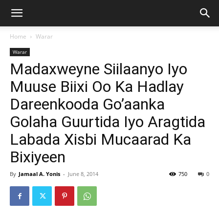
Home
Warar
Warar
Madaxweyne Siilaanyo Iyo
Muuse Biixi Oo Ka Hadlay
Dareenkooda Go’aanka
Golaha Guurtida Iyo Aragtida
Labada Xisbi Mucaarad Ka
Bixiyeen
By
Jamaal A. Yonis
-
June 8, 2014
750
0