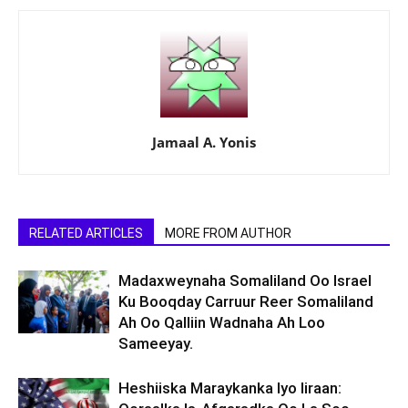
Jamaal A. Yonis
RELATED ARTICLES
MORE FROM AUTHOR
Madaxweynaha Somaliland Oo Israel
Ku Booqday Carruur Reer Somaliland
Ah Oo Qalliin Wadnaha Ah Loo
Sameeyay.
Heshiiska Maraykanka Iyo Iiraan: