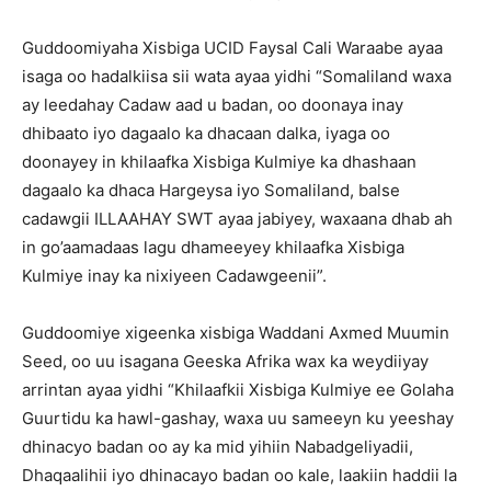
Guddoomiyaha Xisbiga UCID Faysal Cali Waraabe ayaa
isaga oo hadalkiisa sii wata ayaa yidhi “Somaliland waxa
ay leedahay Cadaw aad u badan, oo doonaya inay
dhibaato iyo dagaalo ka dhacaan dalka, iyaga oo
doonayey in khilaafka Xisbiga Kulmiye ka dhashaan
dagaalo ka dhaca Hargeysa iyo Somaliland, balse
cadawgii ILLAAHAY SWT ayaa jabiyey, waxaana dhab ah
in go’aamadaas lagu dhameeyey khilaafka Xisbiga
Kulmiye inay ka nixiyeen Cadawgeenii”.
Guddoomiye xigeenka xisbiga Waddani Axmed Muumin
Seed, oo uu isagana Geeska Afrika wax ka weydiiyay
arrintan ayaa yidhi “Khilaafkii Xisbiga Kulmiye ee Golaha
Guurtidu ka hawl-gashay, waxa uu sameeyn ku yeeshay
dhinacyo badan oo ay ka mid yihiin Nabadgeliyadii,
Dhaqaalihii iyo dhinacayo badan oo kale, laakiin haddii la