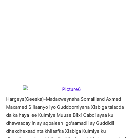
H
argeys(Geeska)-Madaxweynaha Somaliland Axmed
Maxamed Siilaanyo iyo Guddoomiyaha Xisbiga taladda
dalka haya ee Kulmiye Muuse Biixi Cabdi ayaa ku
dhawaaqay in ay aqbaleen go'aamadii ay Guddidii
dhexdhexaadinta khilaafka Xisbiga Kulmiye ku