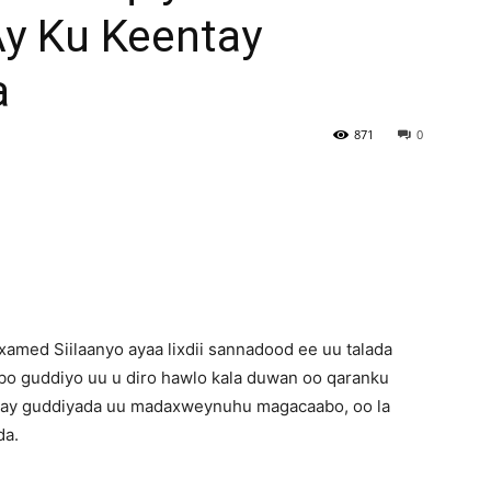
y Ku Keentay
Newspaper
a
871
0
ed Siilaanyo ayaa lixdii sannadood ee uu talada
o guddiyo uu u diro hawlo kala duwan oo qaranku
xay guddiyada uu madaxweynuhu magacaabo, oo la
da.