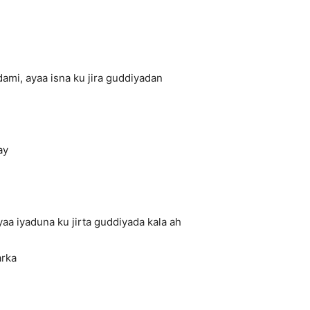
ami, ayaa isna ku jira guddiyadan
ay
a iyaduna ku jirta guddiyada kala ah
arka