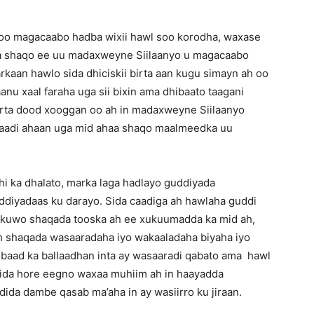
 loo magacaabo hadba wixii hawl soo korodha, waxase
a shaqo ee uu madaxweyne Siilaanyo u magacaabo
kaan hawlo sida dhiciskii birta aan kugu simayn ah oo
anu xaal faraha uga sii bixin ama dhibaato taagani
jirta dood xooggan oo ah in madaxweyne Siilaanyo
aadi ahaan uga mid ahaa shaqo maalmeedka uu
hi ka dhalato, marka laga hadlayo guddiyada
diyadaas ku darayo. Sida caadiga ah hawlaha guddi
an kuwo shaqada tooska ah ee xukuumadda ka mid ah,
ah shaqada wasaaradaha iyo wakaaladaha biyaha iyo
ibaad ka ballaadhan inta ay wasaaradi qabato ama hawl
ida hore eegno waxaa muhiim ah in haayadda
dida dambe qasab ma’aha in ay wasiirro ku jiraan.