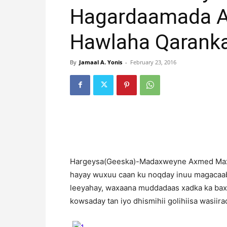
Hagardaamada A
Hawlaha Qarank
By
Jamaal A. Yonis
-
February 23, 2016
H
argeysa(Geeska)-Madaxweyne Axmed Maxam
hayay wuxuu caan ku noqday inuu magacaab
leeyahay, waxaana muddadaas xadka ka ba
kowsaday tan iyo dhismihii golihiisa wasiira