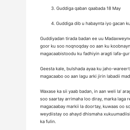
3. Guddiga qaban qaabada 18 May
4. Guddiga dib u habaynta iyo gacan 
Guddiyadan tirada badan ee uu Madaxweyne
goor ku soo noqnoqday oo aan ku koobnayn i
magacaabistoodu ku fadhiyin aragti lafa-gu
Geesta kale, bulshada ayaa ku jaho-waree
magacaabo oo aan lagu arki jirin labadii m
Waxase ka sii yaab badan, in aan weli la’ 
soo saartay arrimaha loo diray, marka laga
magacaabay markii la doortay, kuwaas oo soo
weydiistay oo ahayd dhismaha xukuumadiisi
ka fulin.