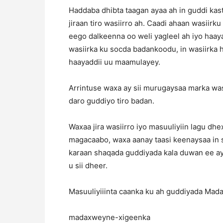
Haddaba dhibta taagan ayaa ah in guddi ka
jiraan tiro wasiirro ah. Caadi ahaan wasiir
eego dalkeenna oo weli yagleel ah iyo haay
wasiirka ku socda badankoodu, in wasiirka 
haayaddii uu maamulayey.
Arrintuse waxa ay sii murugaysaa marka wa
daro guddiyo tiro badan.
Waxaa jira wasiirro iyo masuuliyiin lagu d
magacaabo, waxa aanay taasi keenaysaa in su
karaan shaqada guddiyada kala duwan ee ay 
u sii dheer.
Masuuliyiiinta caanka ku ah guddiyada Mad
madaxweyne-xigeenka