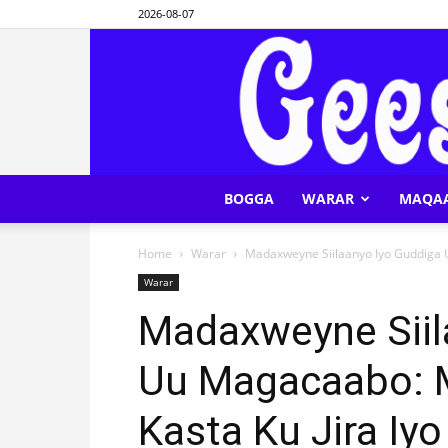
2026-08-07
BOGGA
WARAR
MAQA
Home
Warar
Madaxweyne Siilaanyo Iyo Guddiga Uu
Warar
Madaxweyne Siil
Uu Magacaabo: M
Kasta Ku Jira Iy