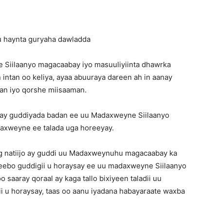
ku haynta guryaha dawladda
 Siilaanyo magacaabay iyo masuuliyiinta dhawrka
ntan oo keliya, ayaa abuuraya dareen ah in aanay
ran iyo qorshe miisaaman.
rtay guddiyada badan ee uu Madaxweyne Siilaanyo
adaxweyne ee talada uga horeeyay.
arag natiijo ay guddi uu Madaxweynuhu magacaabay ka
 reebo guddigii u horaysay ee uu madaxweyne Siilaanyo
 saaray qoraal ay kaga tallo bixiyeen taladii uu
i u horaysay, taas oo aanu iyadana habayaraate waxba