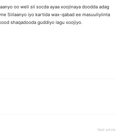
anyo oo weli sii socda ayaa xoojinaya doodda adag
 Siilaanyo iyo kartida wax-qabad ee masuuliyiinta
kood shaqadooda guddiyo lagu xoojiyo.
Next article