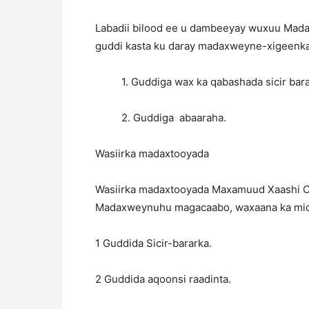
Labadii bilood ee u dambeeyay wuxuu Mad
guddi kasta ku daray madaxweyne-xigeenka 
1. Guddiga wax ka qabashada sicir bar
2. Guddiga abaaraha.
Wasiirka madaxtooyada
Wasiirka madaxtooyada Maxamuud Xaashi Cab
Madaxweynuhu magacaabo, waxaana ka mi
1 Guddida Sicir-bararka.
2 Guddida aqoonsi raadinta.