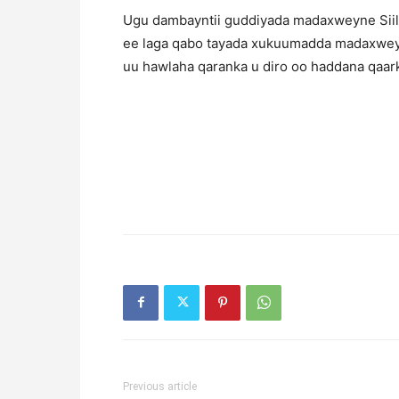
Ugu dambayntii guddiyada madaxweyne Siila
ee laga qabo tayada xukuumadda madaxweyne
uu hawlaha qaranka u diro oo haddana qaar
Previous article