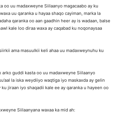
sta oo uu madaxweyne Siilaanyo magacaabo ay ku
ku waxa uu qaranka u hayaa shaqo cayiman, marka la
adaha qaranka oo aan gaadhin heer ay is wadaan, balse
hawl kale loo diraa waxa ay caqabad ku noqonaysaa
siirkii ama masuulkii keli ahaa uu madaxweynuhu ku
hex arko guddi kasta oo uu madaxweyne Siilaanyo
’aal la iska weydiiyo waqtiga iyo maskaxda ay gelin
ku jiraan iyo shaqadii kale ee ay qaranka u hayeen oo
axweyne Siilaanyana waxaa ka mid ah: