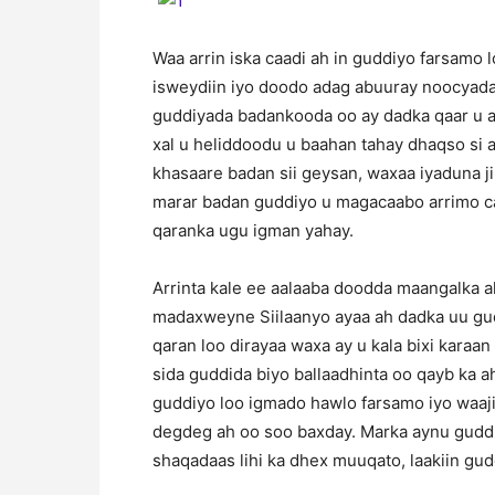
Waa arrin iska caadi ah in guddiyo farsamo
isweydiin iyo doodo adag abuuray noocyad
guddiyada badankooda oo ay dadka qaar u ar
xal u heliddoodu u baahan tahay dhaqso si a
khasaare badan sii geysan, waxaa iyaduna 
marar badan guddiyo u magacaabo arrimo c
qaranka ugu igman yahay.
Arrinta kale ee aalaaba doodda maangalka a
madaxweyne Siilaanyo ayaa ah dadka uu gud
qaran loo dirayaa waxa ay u kala bixi kara
sida guddida biyo ballaadhinta oo qayb ka 
guddiyo loo igmado hawlo farsamo iyo waaj
degdeg ah oo soo baxday. Marka aynu gudd
shaqadaas lihi ka dhex muuqato, laakiin gud