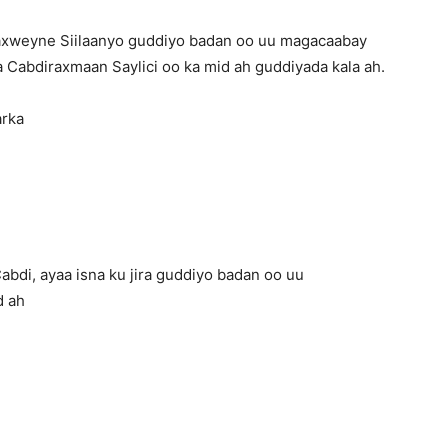
axweyne Siilaanyo guddiyo badan oo uu magacaabay
Cabdiraxmaan Saylici oo ka mid ah guddiyada kala ah.
arka
di, ayaa isna ku jira guddiyo badan oo uu
d ah