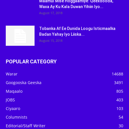
Maamul Mise Hoggaamiye: Qeexdooda,
Waxa Ay Ku Kala Duwan Yihiin Iyo...
August 17, 2018
Tobanka Af Ee Dunida Loogu Isticmaalka
Badan Yahay Iyo Liiska...
August 15, 2018
POPULAR CATEGORY
Warar
14688
Googooska Geeska
3491
Maqaalo
805
JOBS
403
Ciyaaro
103
Columnists
54
Editorial/Staff Writer
30