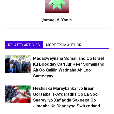
Jamaal A. Yonis
RELATED ARTICLES
MORE FROM AUTHOR
Madaxweynaha Somaliland Oo Israel
Ku Booqday Carruur Reer Somaliland
Ah Oo Qalliin Wadnaha Ah Loo
Sameeyay.
Heshiiska Maraykanka Iyo Iiraan:
Qoraalka Is-Afgaradka Oo La Soo
Saaray Iyo Xafladda Saxeexa Oo
Jimcaha Ka Dhacayso Switzerland.