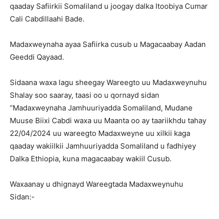
qaaday Safiirkii Somaliland u joogay dalka Itoobiya Cumar
Cali Cabdillaahi Bade.
Madaxweynaha ayaa Safiirka cusub u Magacaabay Aadan
Geeddi Qayaad.
Sidaana waxa lagu sheegay Wareegto uu Madaxweynuhu
Shalay soo saaray, taasi oo u qornayd sidan
“Madaxweynaha Jamhuuriyadda Somaliland, Mudane
Muuse Biixi Cabdi waxa uu Maanta oo ay taariikhdu tahay
22/04/2024 uu wareegto Madaxweyne uu xilkii kaga
qaaday wakiilkii Jamhuuriyadda Somaliland u fadhiyey
Dalka Ethiopia, kuna magacaabay wakiil Cusub.
Waxaanay u dhignayd Wareegtada Madaxweynuhu
Sidan:-