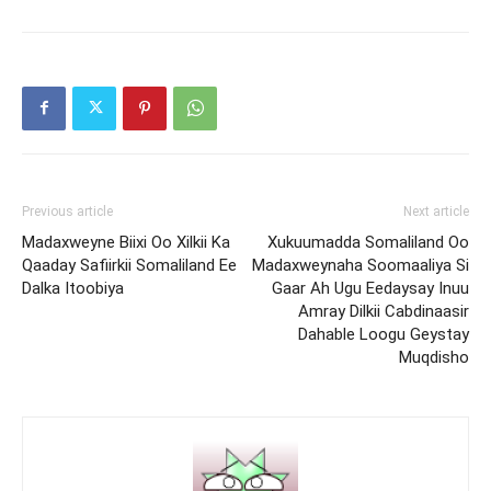
Previous article
Next article
Madaxweyne Biixi Oo Xilkii Ka
Xukuumadda Somaliland Oo
Qaaday Safiirkii Somaliland Ee
Madaxweynaha Soomaaliya Si
Dalka Itoobiya
Gaar Ah Ugu Eedaysay Inuu
Amray Dilkii Cabdinaasir
Dahable Loogu Geystay
Muqdisho