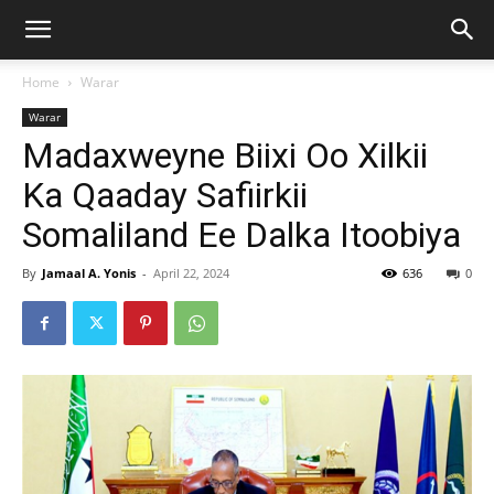
Home
Warar
Warar
Madaxweyne Biixi Oo Xilkii
Ka Qaaday Safiirkii
Somaliland Ee Dalka Itoobiya
By
Jamaal A. Yonis
-
April 22, 2024
636
0