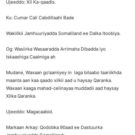
Ujeeddo: Xil Ka-qaadis.
Ku: Cumar Cali Cabdillaahi Bade
Wakiilkii Jamhuuriyadda Somaliland ee Dalka Itoobiya.
Og: Wasiirka Wasaaradda Arrimaha Dibadda iyo
Iskaashiga Caalmiga ah
Mudane, Waxaan go’aamiyey in laga bilaabo taariikhda
maanta aan kaa qaado xilkii aad u haysay Qaranka.
Waxaan kaaga mahad-celinayaa muddadii aad haysay
Xilka Qaranka.
Ujeeddo: Magacaabid.
Markaan Arkay: Qodobka 90aad ee Dastuurka