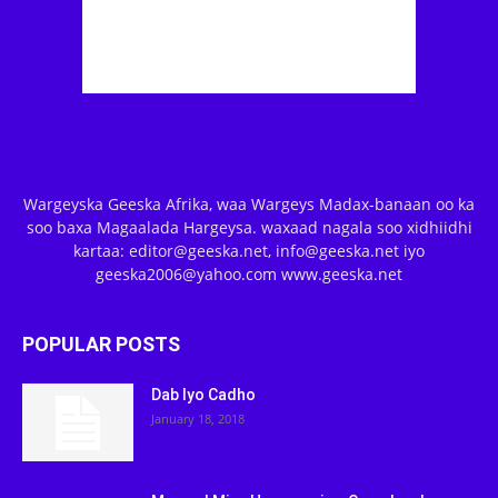
Wargeyska Geeska Afrika, waa Wargeys Madax-banaan oo ka
soo baxa Magaalada Hargeysa. waxaad nagala soo xidhiidhi
kartaa: editor@geeska.net, info@geeska.net iyo
geeska2006@yahoo.com www.geeska.net
POPULAR POSTS
Dab Iyo Cadho
January 18, 2018