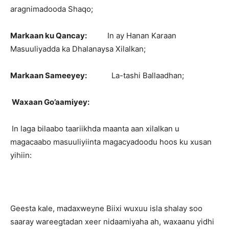
aragnimadooda Shaqo;
Markaan ku Qancay:
In ay Hanan Karaan
Masuuliyadda ka Dhalanaysa Xilalkan;
Markaan Sameeyey:
La-tashi Ballaadhan;
Waxaan Go’aamiyey:
In laga bilaabo taariikhda maanta aan xilalkan u
magacaabo masuuliyiinta magacyadoodu hoos ku xusan
yihiin:
Geesta kale, madaxweyne Biixi wuxuu isla shalay soo
saaray wareegtadan xeer nidaamiyaha ah, waxaanu yidhi