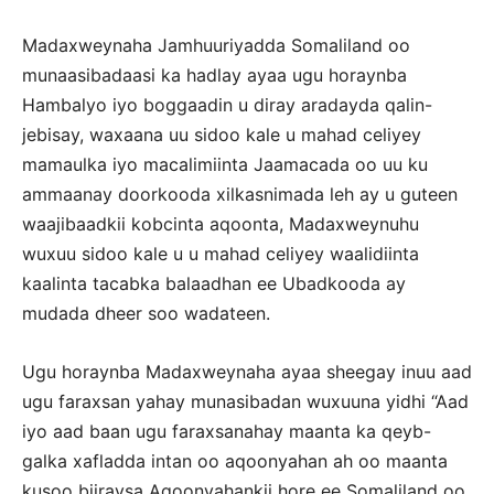
Madaxweynaha Jamhuuriyadda Somaliland oo
munaasibadaasi ka hadlay ayaa ugu horaynba
Hambalyo iyo boggaadin u diray aradayda qalin-
jebisay, waxaana uu sidoo kale u mahad celiyey
mamaulka iyo macalimiinta Jaamacada oo uu ku
ammaanay doorkooda xilkasnimada leh ay u guteen
waajibaadkii kobcinta aqoonta, Madaxweynuhu
wuxuu sidoo kale u u mahad celiyey waalidiinta
kaalinta tacabka balaadhan ee Ubadkooda ay
mudada dheer soo wadateen.
Ugu horaynba Madaxweynaha ayaa sheegay inuu aad
ugu faraxsan yahay munasibadan wuxuuna yidhi “Aad
iyo aad baan ugu faraxsanahay maanta ka qeyb-
galka xafladda intan oo aqoonyahan ah oo maanta
kusoo biiraysa Aqoonyahankii hore ee Somaliland oo