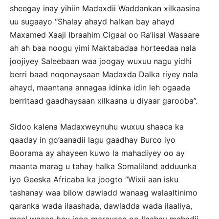
sheegay inay yihiin Madaxdii Waddankan xilkaasina
uu sugaayo “Shalay ahayd halkan bay ahayd
Maxamed Xaaji Ibraahim Cigaal oo Ra’iisal Wasaare
ah ah baa noogu yimi Maktabadaa horteedaa nala
joojiyey Saleebaan waa joogay wuxuu nagu yidhi
berri baad noqonaysaan Madaxda Dalka riyey nala
ahayd, maantana annagaa idinka idin leh ogaada
berritaad gaadhaysaan xilkaana u diyaar garooba”.
Sidoo kalena Madaxweynuhu wuxuu shaaca ka
qaaday in go’aanadii lagu gaadhay Burco iyo
Boorama ay ahayeen kuwo la mahadiyey oo ay
maanta marag u tahay halka Somaliland adduunka
iyo Geeska Africaba ka joogto “Wixii aan isku
tashanay waa bilow dawladd wanaag walaaltinimo
qaranka wada ilaashada, dawladda wada ilaaliya,