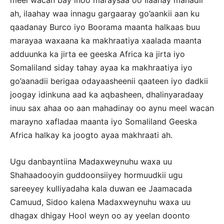
meel wacan bay inoo maraysaa oo Ilaahay mahadii
ah, ilaahay waa innagu gargaaray go’aankii aan ku
qaadanay Burco iyo Boorama maanta halkaas buu
marayaa waxaana ka makhraatiya xaalada maanta
adduunka ka jirta ee geeska Africa ka jirta iyo
Somaliland siday tahay ayaa ka makhraatiya iyo
go’aanadii berigaa odayaasheenii qaateen iyo dadkii
joogay idinkuna aad ka aqbasheen, dhalinyaradaay
inuu sax ahaa oo aan mahadinay oo aynu meel wacan
marayno xafladaa maanta iyo Somaliland Geeska
Africa halkay ka joogto ayaa makhraati ah.
Ugu danbayntiina Madaxweynuhu waxa uu
Shahaadooyin guddoonsiiyey hormuudkii ugu
sareeyey kulliyadaha kala duwan ee Jaamacada
Camuud, Sidoo kalena Madaxweynuhu waxa uu
dhagax dhigay Hool weyn oo ay yeelan doonto