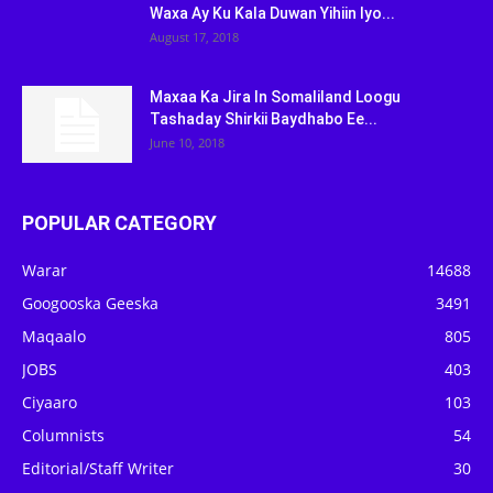
Waxa Ay Ku Kala Duwan Yihiin Iyo...
August 17, 2018
Maxaa Ka Jira In Somaliland Loogu
Tashaday Shirkii Baydhabo Ee...
June 10, 2018
POPULAR CATEGORY
Warar
14688
Googooska Geeska
3491
Maqaalo
805
JOBS
403
Ciyaaro
103
Columnists
54
Editorial/Staff Writer
30