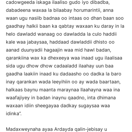
cadowgeeda iskaga ilaaliso gudo iyo dibadba,
dabadeena waxaa la bilaabay horumarintii, anna
waan ugu nasiib badnaa oo intaas oo dhan baan soo
gaadhay halkii baan ka qabtay waxaan ku daray in la
helo dawladd wanaag oo dawladda la culo haddii
kale waa jabaysaa, haddaad dawladdii dhisto oo
aanad duunyadii hagaajin waa mid hawl badan,
qarankiina wax ka dhexeeya waa inaad ugu ilaalisaa
sida ugu dhow dhow cadaaladd ilaahay uun baa
gaadha laakiin inaad ku dadaasho oo dadka la baro
inay qarankan wada leeyihiin oo ay wada baartaan,
halkaas baynu maanta maraynaa Ilaahayna waa ina
waafajiyey in badan inaynu qaadno, inta dhimana
waxaan idiin sheegayaa dadkay sugaysaa waa
idinka”.
Madaxweynaha ayaa Ardayda qalin-jebisay u