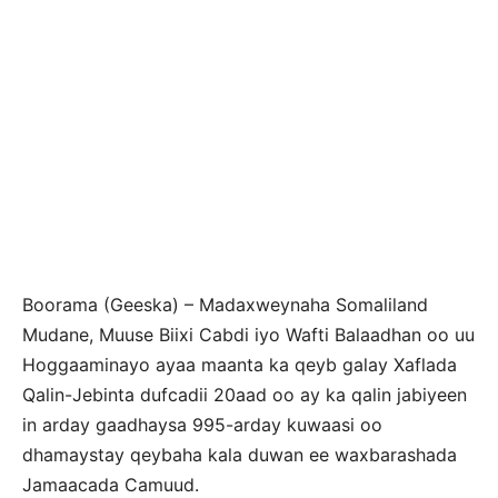
Boorama (Geeska) – Madaxweynaha Somaliland
Mudane, Muuse Biixi Cabdi iyo Wafti Balaadhan oo uu
Hoggaaminayo ayaa maanta ka qeyb galay Xaflada
Qalin-Jebinta dufcadii 20aad oo ay ka qalin jabiyeen
in arday gaadhaysa 995-arday kuwaasi oo
dhamaystay qeybaha kala duwan ee waxbarashada
Jamaacada Camuud.