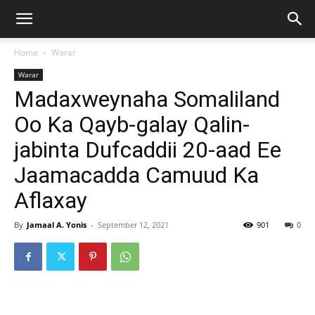
Home
Warar
Warar
Madaxweynaha Somaliland
Oo Ka Qayb-galay Qalin-
jabinta Dufcaddii 20-aad Ee
Jaamacadda Camuud Ka
Aflaxay
By
Jamaal A. Yonis
-
September 12, 2021
901
0