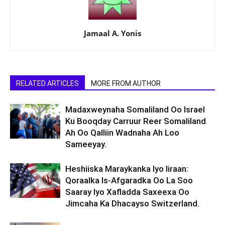
Jamaal A. Yonis
RELATED ARTICLES
MORE FROM AUTHOR
Madaxweynaha Somaliland Oo Israel
Ku Booqday Carruur Reer Somaliland
Ah Oo Qalliin Wadnaha Ah Loo
Sameeyay.
Heshiiska Maraykanka Iyo Iiraan:
Qoraalka Is-Afgaradka Oo La Soo
Saaray Iyo Xafladda Saxeexa Oo
Jimcaha Ka Dhacayso Switzerland.