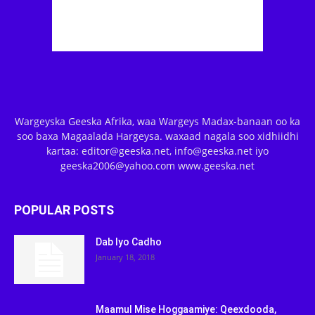
Wargeyska Geeska Afrika, waa Wargeys Madax-banaan oo ka
soo baxa Magaalada Hargeysa. waxaad nagala soo xidhiidhi
kartaa: editor@geeska.net, info@geeska.net iyo
geeska2006@yahoo.com www.geeska.net
POPULAR POSTS
Dab Iyo Cadho
January 18, 2018
Maamul Mise Hoggaamiye: Qeexdooda,