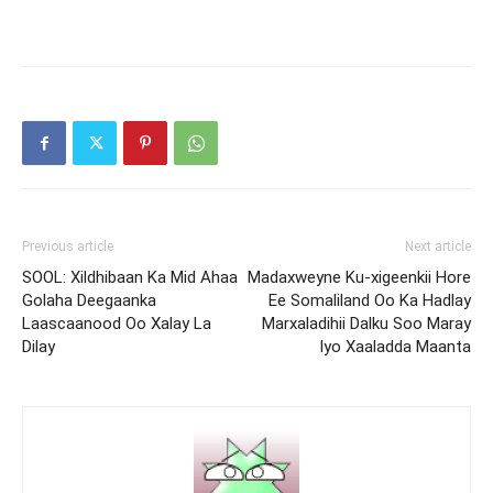
Previous article
Next article
SOOL: Xildhibaan Ka Mid Ahaa
Madaxweyne Ku-xigeenkii Hore
Golaha Deegaanka
Ee Somaliland Oo Ka Hadlay
Laascaanood Oo Xalay La
Marxaladihii Dalku Soo Maray
Dilay
Iyo Xaaladda Maanta