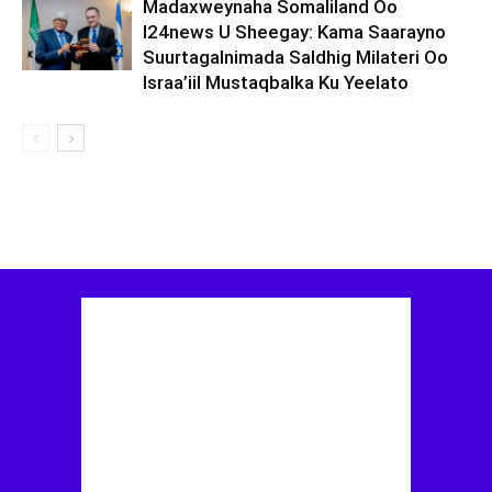
Madaxweynaha Somaliland Oo
I24news U Sheegay: Kama Saarayno
Suurtagalnimada Saldhig Milateri Oo
Israa’iil Mustaqbalka Ku Yeelato