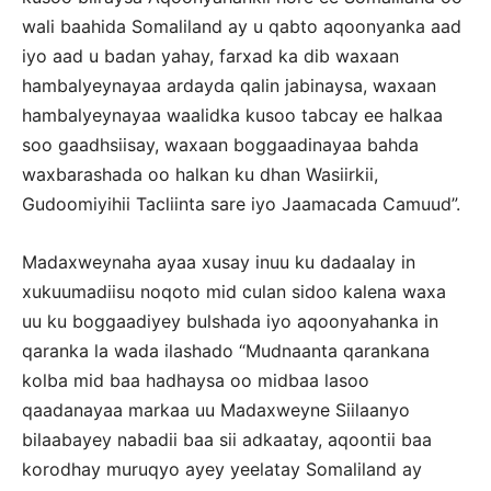
wali baahida Somaliland ay u qabto aqoonyanka aad
iyo aad u badan yahay, farxad ka dib waxaan
hambalyeynayaa ardayda qalin jabinaysa, waxaan
hambalyeynayaa waalidka kusoo tabcay ee halkaa
soo gaadhsiisay, waxaan boggaadinayaa bahda
waxbarashada oo halkan ku dhan Wasiirkii,
Gudoomiyihii Tacliinta sare iyo Jaamacada Camuud”.
Madaxweynaha ayaa xusay inuu ku dadaalay in
xukuumadiisu noqoto mid culan sidoo kalena waxa
uu ku boggaadiyey bulshada iyo aqoonyahanka in
qaranka la wada ilashado “Mudnaanta qarankana
kolba mid baa hadhaysa oo midbaa lasoo
qaadanayaa markaa uu Madaxweyne Siilaanyo
bilaabayey nabadii baa sii adkaatay, aqoontii baa
korodhay muruqyo ayey yeelatay Somaliland ay