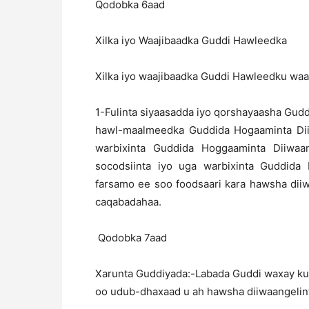
Qodobka 6aad
Xilka iyo Waajibaadka Guddi Hawleedka
Xilka iyo waajibaadka Guddi Hawleedku waa
1-Fulinta siyaasadda iyo qorshayaasha Gud
hawl-maalmeedka Guddida Hogaaminta Dii
warbixinta Guddida Hoggaaminta Diiwaa
socodsiinta iyo uga warbixinta Guddida
farsamo ee soo foodsaari kara hawsha diiwa
caqabadahaa.
Qodobka 7aad
Xarunta Guddiyada:-Labada Guddi waxay k
oo udub-dhaxaad u ah hawsha diiwaangelin