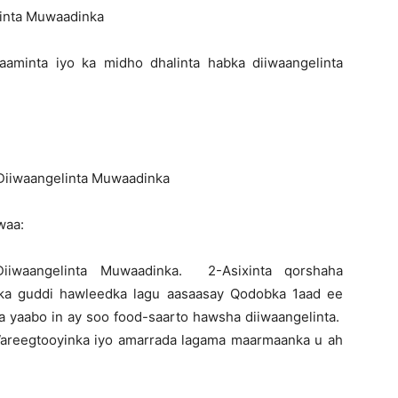
inta Muwaadinka
minta iyo ka midho dhalinta habka diiwaangelinta
 Diiwaangelinta Muwaadinka
waa:
 Diiwaangelinta Muwaadinka. 2-Asixinta qorshaha
lka guddi hawleedka lagu aasaasay Qodobka 1aad ee
a yaabo in ay soo food-saarto hawsha diiwaangelinta.
, Wareegtooyinka iyo amarrada lagama maarmaanka u ah