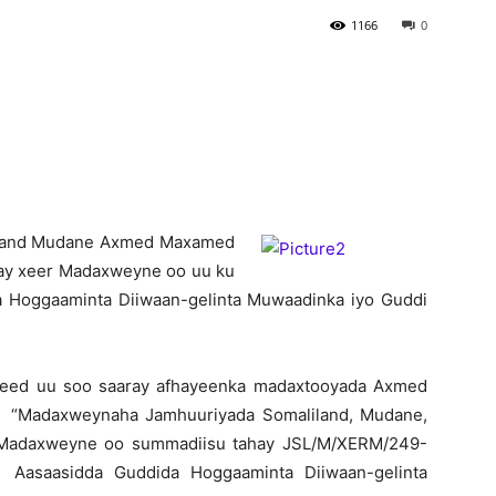
1166
0
Newspaper
iland Mudane Axmed Maxamed
ray xeer Madaxweyne oo uu ku
a Hoggaaminta Diiwaan-gelinta Muwaadinka iyo Guddi
deed uu soo saaray afhayeenka madaxtooyada Axmed
n: “Madaxweynaha Jamhuuriyada Somaliland, Mudane,
Madaxweyne oo summadiisu tahay JSL/M/XERM/249-
 Aasaasidda Guddida Hoggaaminta Diiwaan-gelinta