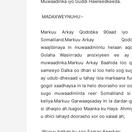
Muwaadinka iyo Guddi Hawleedkeeda.
MADAXWEYNUHU:-
Markuu Arkay Qodobka 90aad iyo 
Somaliland.Markuu Arkay Qodobka 3a
waajibinaya in muwaadiniintu helaan aq
Golaha Wasiirradu ansixiyeen ee ay
muwaadinka.Markuu Arkay Baahida loo q
sameeyo Dalka oo dhan si loo helo xog su
ay udub-dhexaad u tahay isla markaana fud
gogol xaadhaysa in la helo doorasho xor oo 
sugo muwaadiniinta reer Somaliland si
keliya.Markuu Garwaaqsaday In la dardar-
si dhaqso ah.Isagoo Maanka ku Haya Ahmiya
u dhici lahayd doorasho xor oo xalaal ah;
Wuxuu halkan ku soo Saaray Xeerkan;