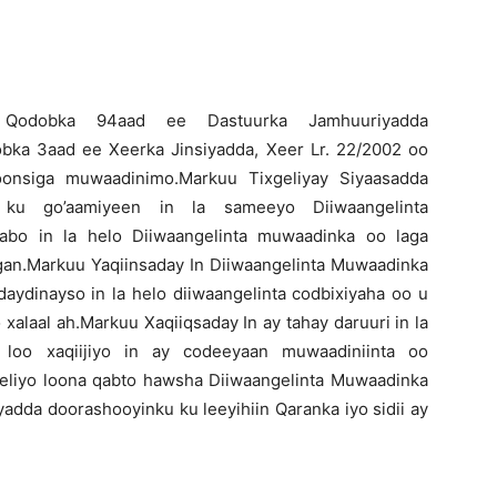
Qodobka 94aad ee Dastuurka Jamhuuriyadda
ad ee Xeerka Jinsiyadda, Xeer Lr. 22/2002 oo
oonsiga muwaadinimo.Markuu Tixgeliyay Siyaasadda
 ku go’aamiyeen in la sameeyo Diiwaangelinta
abo in la helo Diiwaangelinta muwaadinka oo laga
gan.Markuu Yaqiinsaday In Diiwaangelinta Muwaadinka
aydinayso in la helo diiwaangelinta codbixiyaha oo u
xalaal ah.Markuu Xaqiiqsaday In ay tahay daruuri in la
 loo xaqiijiyo in ay codeeyaan muwaadiniinta oo
geliyo loona qabto hawsha Diiwaangelinta Muwaadinka
dda doorashooyinku ku leeyihiin Qaranka iyo sidii ay