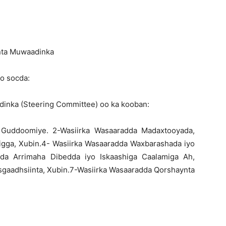
nta Muwaadinka
o socda:
inka (Steering Committee) oo ka kooban:
 Guddoomiye. 2-Wasiirka Wasaaradda Madaxtooyada,
gga, Xubin.4- Wasiirka Wasaaradda Waxbarashada iyo
adda Arrimaha Dibedda iyo Iskaashiga Caalamiga Ah,
sgaadhsiinta, Xubin.7-Wasiirka Wasaaradda Qorshaynta