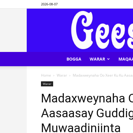
2026-08-07
BOGGA
WARAR
MAQA
Home
Warar
Madaxweynaha Oo Xeer Ku Ku Aasaa
Warar
Madaxweynaha O
Aasaasay Guddig
Muwaadiniinta