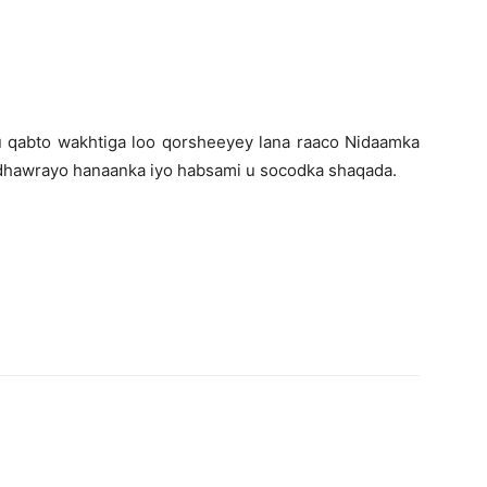
u qabto wakhtiga loo qorsheeyey lana raaco Nidaamka
dhawrayo hanaanka iyo habsami u socodka shaqada.