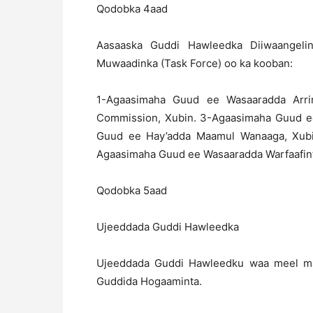
Qodobka 4aad
Aasaaska Guddi Hawleedka Diiwaangeli
Muwaadinka (Task Force) oo ka kooban:
1-Agaasimaha Guud ee Wasaaradda Ar
Commission, Xubin. 3-Agaasimaha Guud 
Guud ee Hay’adda Maamul Wanaaga, Xu
Agaasimaha Guud ee Wasaaradda Warfaafint
Qodobka 5aad
Ujeeddada Guddi Hawleedka
Ujeeddada Guddi Hawleedku waa meel mar
Guddida Hogaaminta.