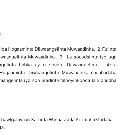
:
dida Hogaaminta Diiwaangelinta Muwaadinka. 2-Fulinta
waangelinta Muwaadinka. 3- La socodsiinta iyo uga
ngelinta habka ay u socoto Diiwaangelintu. 4-La
 Hogaaminta Diiwaangelinta Muwaadinka caqabadaha
angelinta iyo soo jeedinta talooyinkooda la xidhiidha
u hawlgalayaan Xarunta Wasaaradda Arrimaha Gudaha
ta.