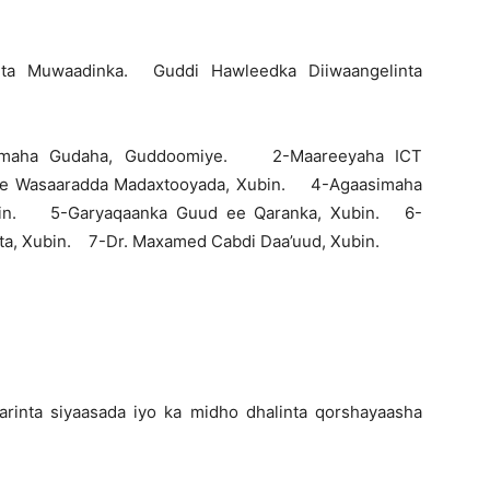
nta Muwaadinka. Guddi Hawleedka Diiwaangelinta
rimaha Gudaha, Guddoomiye. 2-Maareeyaha ICT
ee Wasaaradda Madaxtooyada, Xubin. 4-Agaasimaha
bin. 5-Garyaqaanka Guud ee Qaranka, Xubin. 6-
a, Xubin. 7-Dr. Maxamed Cabdi Daa’uud, Xubin.
inta siyaasada iyo ka midho dhalinta qorshayaasha