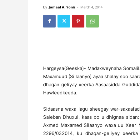
By
Jamaal A. Yonis
-
March 4, 2014
H
argeysa(Geeska)- Madaxweynaha Somal
Maxamuud (Siilaanyo) ayaa shalay soo saa
dhaqan geliyay xeerka Aasaasidda Guddid
Hawleedkeeda.
Sidaasna waxa lagu sheegay war-saxaafa
Saleban Dhuxul, kaas oo u dhignaa sida
Axmed Maxamed Silaanyo waxa uu Xeer 
2296/032014, ku dhaqan-geliyey xeerka