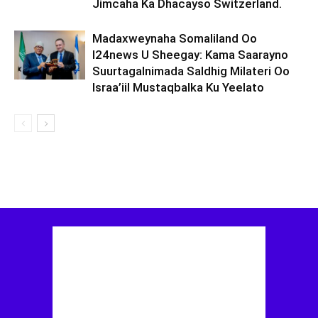
Jimcaha Ka Dhacayso Switzerland.
Madaxweynaha Somaliland Oo
I24news U Sheegay: Kama Saarayno
Suurtagalnimada Saldhig Milateri Oo
Israa’iil Mustaqbalka Ku Yeelato