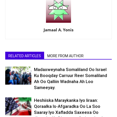
Jamaal A. Yonis
RELATED ARTICLES
MORE FROM AUTHOR
Madaxweynaha Somaliland Oo Israel
Ku Booqday Carruur Reer Somaliland
Ah Oo Qalliin Wadnaha Ah Loo
Sameeyay.
Heshiiska Maraykanka Iyo Iiraan:
Qoraalka Is-Afgaradka Oo La Soo
Saaray Iyo Xafladda Saxeexa Oo