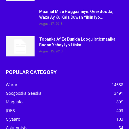
Maamul Mise Hoggaamiye: Qeexdooda,
Waxa Ay Ku Kala Duwan Yihiin Iyo...
August 17, 2018
Tobanka Af Ee Dunida Loogu Isticmaalka
Badan Yahay Iyo Liiska...
August 15, 2018
POPULAR CATEGORY
Warar
14688
Googooska Geeska
3491
Maqaalo
805
JOBS
403
Ciyaaro
103
Columnists
54