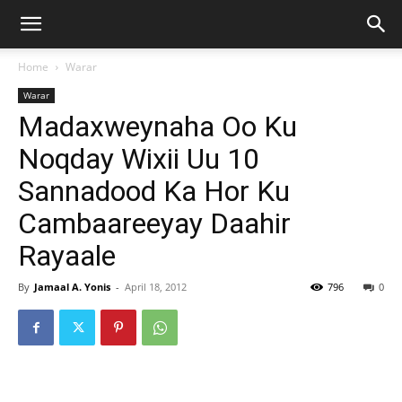
Home
Warar
Warar
Madaxweynaha Oo Ku
Noqday Wixii Uu 10
Sannadood Ka Hor Ku
Cambaareeyay Daahir
Rayaale
By
Jamaal A. Yonis
-
April 18, 2012
796
0