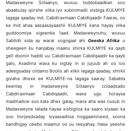
Madaxweyne Siilaanyo, wuxuu toddobaadkan soo
abaabulay qorshe xilka iyo xubinimadii xisbiga KULMIYE
lagaga qaaday md. Cabdiraxmaan Cabdiqaadir Faarax, oo
ka mid ahaa aasaasayaashii KULMIYE kana hayay xilka
guddoomiye xigeenka 1aad. Madaxweynuhu, wuxuu
Sabtidii sida ay warar xogogaal ahi
Geeska Afrika
u
sheegeen ku hanjabay inaanu shirka KULMIYE ka qayb
geli doonin haddii uu Cabdiraxmaan Cabdiqaadir ka qayb
galo, Axadiina waxa ku xigtay in si jujuub ah oo loo
adeegsaday ciidamo Boolis ah xilkii lagaga qaaday, shirkii
golaha dhexe ee KULMIYE-na lagaga saaray. Sababta
keentay in madaxweyne Siilaanyo colaadsado
Cabdiraxmaan Cabdiqaadir, waxa ugu horaysa
madmadow soo kala dhex galay, mana aha wax cusub in
Madaxweyne talada hayaa xisbigiisa ka saaro siyaasi ka
soo horjeedsaday siyaasadiisa hoggaamineed, soona
bandhigay ceebo maamul oo uu leeyahay. Hase yeeshe