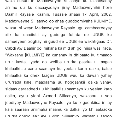
waxa cusub in Madaxweyne Siilaanyo ku talaabsaday
arrimo uu ku dacaayadayn jiray Madaxweynihii hore
Daahir Rayaale Kaahin. Tusaale ahaan 17 April, 2002,
Madaxweyne Siilaanyo oo ahaa guddoomiyaha KULMIYE,
wuxuu si weyn Madaxweyne Rayaale ugu cambaareeyay
xilk ka qaadistii ay guddiga fulinta ee UDUB ku
sameeyeen xoghayihii guud ee UDUB ee wakhtigaas Dr.
Cabdi Aw Daahir oo imikana ka mid ah golihiisa wasiirada.
“Waxaanu [KULMIYE] ka xunahay in dhibaato ku timaado
urur kasta, iyada oo weliba ururka gaarka u taagan
khilaafkiisu aanu saamayn ku yeelan karin dalka, balse
khilaafka ka dhex taagan UDUB wuu ka duwan yahay
ururrada kale, maadaama uu hoggaankii dalka yahay,
sidaas daraadeed uu khilaafkiisu saamayn ku yeelan karo
dalka, ayuu yidhi Axmed Siilaanyo, waxaanu u soo
jeediyey Madaxweyne Rayaale iyo ku xigeenkiisa in ay
kala saaraan arrimaha maamulka dalka iyo khilaafaadka
ururka dhexdiisa.” Ayuu yidhi Siilaanyo, waxaanu isagoo