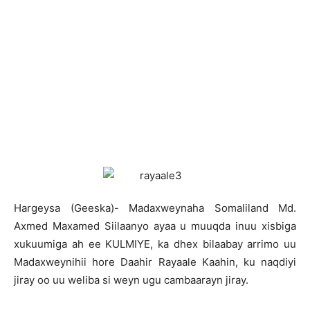
Hargeysa (Geeska)- Madaxweynaha Somaliland Md.
Axmed Maxamed Siilaanyo ayaa u muuqda inuu xisbiga
xukuumiga ah ee KULMIYE, ka dhex bilaabay arrimo uu
Madaxweynihii hore Daahir Rayaale Kaahin, ku naqdiyi
jiray oo uu weliba si weyn ugu cambaarayn jiray.