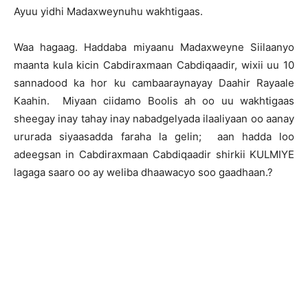
Ayuu yidhi Madaxweynuhu wakhtigaas.
Waa hagaag. Haddaba miyaanu Madaxweyne Siilaanyo
maanta kula kicin Cabdiraxmaan Cabdiqaadir, wixii uu 10
sannadood ka hor ku cambaaraynayay Daahir Rayaale
Kaahin. Miyaan ciidamo Boolis ah oo uu wakhtigaas
sheegay inay tahay inay nabadgelyada ilaaliyaan oo aanay
ururada siyaasadda faraha la gelin; aan hadda loo
adeegsan in Cabdiraxmaan Cabdiqaadir shirkii KULMIYE
lagaga saaro oo ay weliba dhaawacyo soo gaadhaan.?