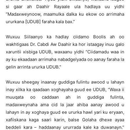
si gaar ah Daahir Rayaale ula hadlaya uu yidhi
“Madaxweynoow, maamulka dalka ku ekow oo arrimaha
ururkana [UDUB] faraha kala bax.”
Wuxuu Siilaanyo ka hadlay ciidamo Boolis ah oo
wakhtigaas Dr. Cabdi Aw Daahir ka hor istaagay inuu galo
xaruntii xisbiga UDUB, waxaanu yidhi “Ciidamadu waa in
ay ku ekaadaan arrimaha nabadgelyada oo aanay faraha la
gelin arrinta ururka UDUB.”
Wuxuu sheegay inaanay guddiga fulintu awood u lahayn
inay xilka ka qaadaan xoghayaha guud ee UDUB, “Waxa ii
muuqata oo caddaan ah in guddiga fulinta,
madaxweynaha ama cid la jaar ahiba aanay awood u
lahayn in ay xoghaya guud ee ururka hawl yari ku eryaan,
xafiiskana kaga saari karin, balse Golaha dhexe ayaa
beddeli kara – haddaanay ururrada kale ka duwanayn.”