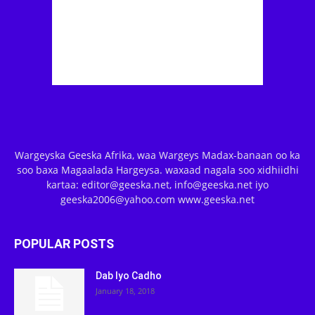
Wargeyska Geeska Afrika, waa Wargeys Madax-banaan oo ka
soo baxa Magaalada Hargeysa. waxaad nagala soo xidhiidhi
kartaa: editor@geeska.net, info@geeska.net iyo
geeska2006@yahoo.com www.geeska.net
POPULAR POSTS
Dab Iyo Cadho
January 18, 2018