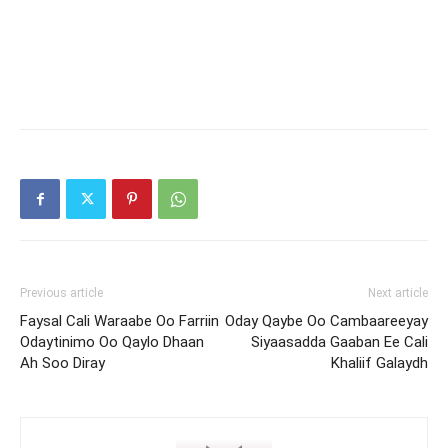
Previous article
Next article
Faysal Cali Waraabe Oo Farriin
Oday Qaybe Oo Cambaareeyay
Odaytinimo Oo Qaylo Dhaan
Siyaasadda Gaaban Ee Cali
Ah Soo Diray
Khaliif Galaydh