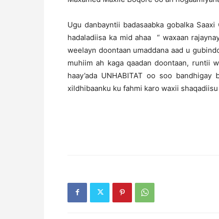
Ugu danbayntii badasaabka gobalka Saaxi
hadaladiisa ka mid ahaa “ waxaan rajayna
weelayn doontaan umaddana aad u gubindo
muhiim ah kaga qaadan doontaan, runtii
haay’ada UNHABITAT oo soo bandhigay b
xildhibaanku ku fahmi karo waxii shaqadiisu