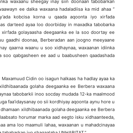
anka waxaanu sheegay inay siin doonaan tabobarkan
waawayn ee dalka waxaana hadaladiisa ka mid ahaa “
y’ada kobcisa korna u qaada aqoonta iyo xirfada
aas darteed ayaa loo doorbiday in maxadka tabobarka
 xirfada golayaasha deegaanka ee la soo doortay ee
uu gaadhi doonaa, Berberadan aan joogno meeyaane
nay qaarna waanu u soo xidhaynaa, waxaanan idiinka
a soo qabgasheen ee aad u baabusheen qaadashada
Maxamuud Cidin oo isagun halkaas ha hadlay ayaa ka
 xildhibaanada golaha deegaanka ee Berbera waxaana
haynaa tabobarkii inoo socday mudada 12-ka maalmood
uga faa’idaysanay oo sii kordhiyay aqoonta aynu hore u
 dhamaan xildhibaanada golaha deegaanka ee Berbera
talaabsato horumar marka aad eegto isku xidhaanteeda,
lahaa ama loo maamuli lahaa, waxaanan u mahadcinayaa
 tababarkan iyo shaqaalaha UNHABITAT.”