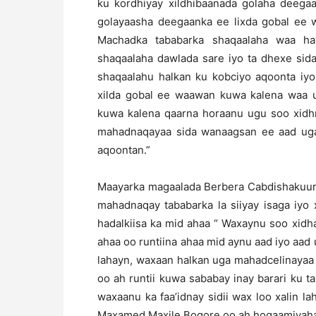
ku kordhiyay xildhibaanada golaha deega
golayaasha deegaanka ee lixda gobal ee 
Machadka tababarka shaqaalaha waa ha
shaqaalaha dawlada sare iyo ta dhexe sid
shaqaalahu halkan ku kobciyo aqoonta iyo
xilda gobal ee waawan kuwa kalena waa 
kuwa kalena qaarna horaanu ugu soo xidh
mahadnaqayaa sida wanaagsan ee aad ug
aqoontan.”
Maayarka magaalada Berbera Cabdishakuur 
mahadnaqay tababarka la siiyay isaga iyo
hadalkiisa ka mid ahaa “ Waxaynu soo xid
ahaa oo runtiina ahaa mid aynu aad iyo aad 
lahayn, waxaan halkan uga mahadcelinayaa
oo ah runtii kuwa sababay inay barari ku 
waxaanu ka faa’idnay sidii wax loo xalin 
Maxamed Maxile Boqore oo ah hogaamiyaha