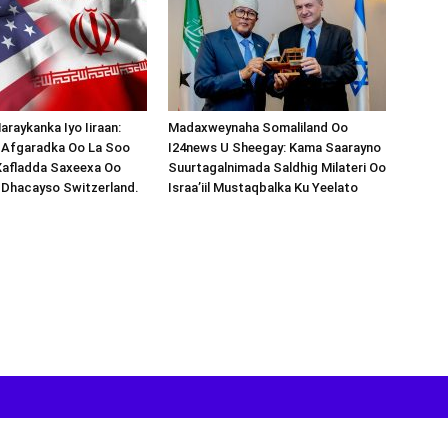
araykanka Iyo Iiraan:
Madaxweynaha Somaliland Oo
s-Afgaradka Oo La Soo
I24news U Sheegay: Kama Saarayno
Xafladda Saxeexa Oo
Suurtagalnimada Saldhig Milateri Oo
 Dhacayso Switzerland.
Israa’iil Mustaqbalka Ku Yeelato