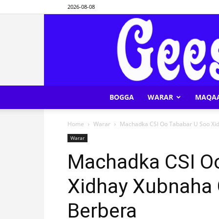
2026-08-08
BOGGA
WARAR
MAQA
Home
Warar
Machadka CSI Oo Tababar U Soo Xi
Warar
Machadka CSI O
Xidhay Xubnaha
Berbera