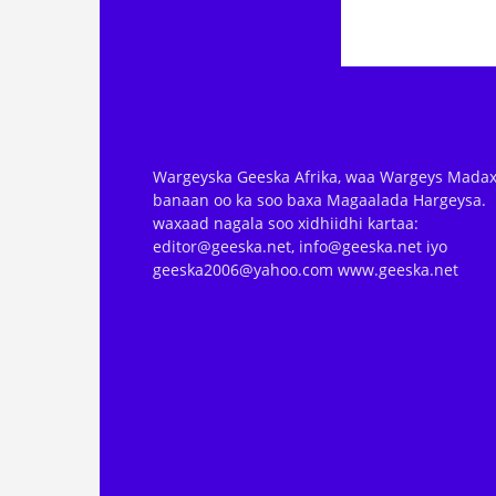
Wargeyska Geeska Afrika, waa Wargeys Madax
banaan oo ka soo baxa Magaalada Hargeysa.
waxaad nagala soo xidhiidhi kartaa:
editor@geeska.net, info@geeska.net iyo
geeska2006@yahoo.com www.geeska.net