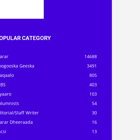
OPULAR CATEGORY
arar
14688
oogooska Geeska
3491
aqaalo
805
OBS
403
iyaaro
103
olumnists
54
itorial/Staff Writer
30
arar Dheeraada
16
csi
13