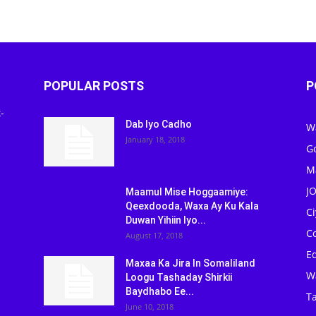
POPULAR POSTS
P
-
Dab Iyo Cadho
W
January 18, 2018
G
M
J
Maamul Mise Hoggaamiye:
Qeexdooda, Waxa Ay Ku Kala
C
Duwan Yihiin Iyo...
C
August 17, 2018
Ed
Maxaa Ka Jira In Somaliland
W
Loogu Tashaday Shirkii
Baydhabo Ee...
Ta
June 10, 2018