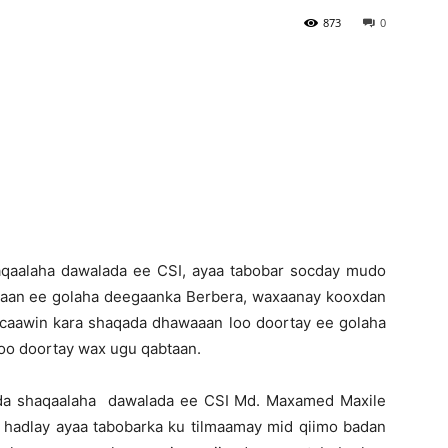
873
0
Newspaper
qaalaha dawalada ee CSI, ayaa tabobar socday mudo
baan ee golaha deegaanka Berbera, waxaanay kooxdan
a caawin kara shaqada dhawaaan loo doortay ee golaha
soo doortay wax ugu qabtaan.
ada shaqaalaha dawalada ee CSI Md. Maxamed Maxile
a hadlay ayaa tabobarka ku tilmaamay mid qiimo badan