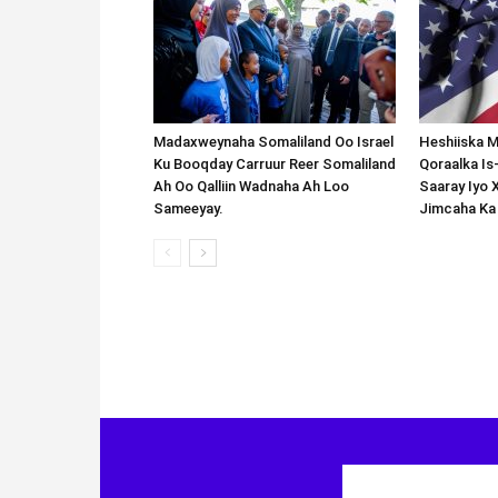
Madaxweynaha Somaliland Oo Israel
Heshiiska M
Ku Booqday Carruur Reer Somaliland
Qoraalka I
Ah Oo Qalliin Wadnaha Ah Loo
Saaray Iyo 
Sameeyay.
Jimcaha Ka