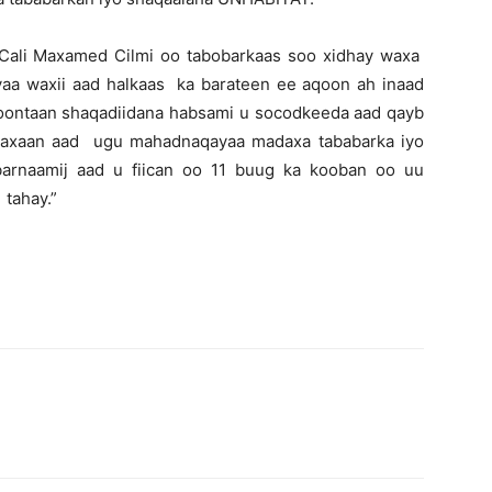
 Cali Maxamed Cilmi oo tabobarkaas soo xidhay waxa
yaa waxii aad halkaas ka barateen ee aqoon ah inaad
ontaan shaqadiidana habsami u socodkeeda aad qayb
 waxaan aad ugu mahadnaqayaa madaxa tababarka iyo
arnaamij aad u fiican oo 11 buug ka kooban oo uu
 tahay.”