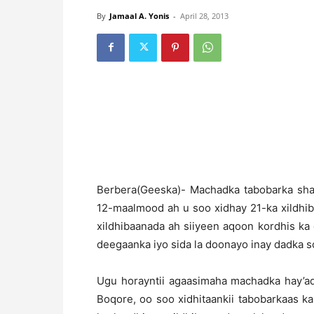
By
Jamaal A. Yonis
-
April 28, 2013
B
erbera(Geeska)- Machadka tabobarka sha
12-maalmood ah u soo xidhay 21-ka xildhi
xildhibaanada ah siiyeen aqoon kordhis k
deegaanka iyo sida la doonayo inay dadka 
Ugu horayntii agaasimaha machadka hay’
Boqore, oo soo xidhitaankii tabobarkaas k