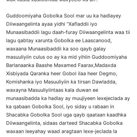
Guddoomiyaha Gobolka Sool mar uu ka hadlayey
Diiwaangelinta ayaa yidhi “Xafladdii iyo
Munaasibaddii lagu daah-furay Diiwaangelinta waa tii
lagu qabtay xarunta Gobolka ee Laascanood,
waxaana Munaasibaddii ka soo qayb galay
masuuliyiin culus oo ay ka mid yihiin Guddoomiyaha
Barlanaanka Baashe Maxamed Faarax,Madaxda
Xisbiyada Qaranka heer Gobol ilaa heer Degmo,
Komishanka iyo Masuuliyiin ka tirsan Dawladda,
waxayna Masuuliyiintaas kala duwan ee
munaasibadda ka hadlay ay muujiyeen lexejeclada ay
ka qabaan Gobolka Sool, iyo siday u rabaan in
Shacabka Gobolka Sool uga qayb qaataan kaadhka
Diiwaangelinta, sidaas darteed Shacabka Gobolka
waxaan leeyahay waad aragtaan lexe-jeclada la