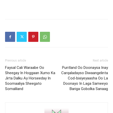
Previous article
Next article
Faysal Cali Waraabe Oo
Puntland Oo Doonaysa Inay
Sheegay In Hoggaan Xumo Ka
Carqaladayso Diwaangelinta
Jirta Dalku Ay Horseeday In
Cod-bixiyeyaasha Oo La
Soomaaliya Sheegato
Doonayo In Laga Sameeyo
Somaliland
Bariga Gobolka Sanaag