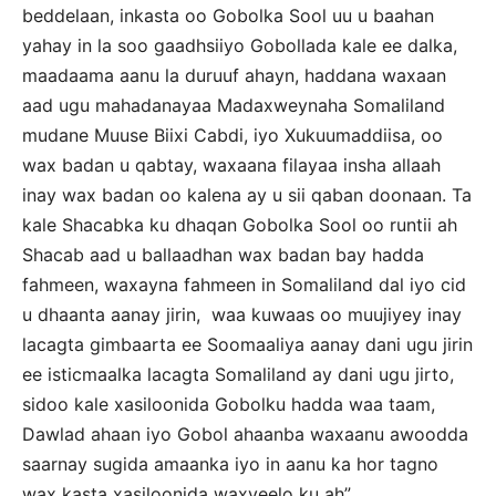
beddelaan, inkasta oo Gobolka Sool uu u baahan
yahay in la soo gaadhsiiyo Gobollada kale ee dalka,
maadaama aanu la duruuf ahayn, haddana waxaan
aad ugu mahadanayaa Madaxweynaha Somaliland
mudane Muuse Biixi Cabdi, iyo Xukuumaddiisa, oo
wax badan u qabtay, waxaana filayaa insha allaah
inay wax badan oo kalena ay u sii qaban doonaan. Ta
kale Shacabka ku dhaqan Gobolka Sool oo runtii ah
Shacab aad u ballaadhan wax badan bay hadda
fahmeen, waxayna fahmeen in Somaliland dal iyo cid
u dhaanta aanay jirin, waa kuwaas oo muujiyey inay
lacagta gimbaarta ee Soomaaliya aanay dani ugu jirin
ee isticmaalka lacagta Somaliland ay dani ugu jirto,
sidoo kale xasiloonida Gobolku hadda waa taam,
Dawlad ahaan iyo Gobol ahaanba waxaanu awoodda
saarnay sugida amaanka iyo in aanu ka hor tagno
wax kasta xasiloonida waxyeelo ku ah”.