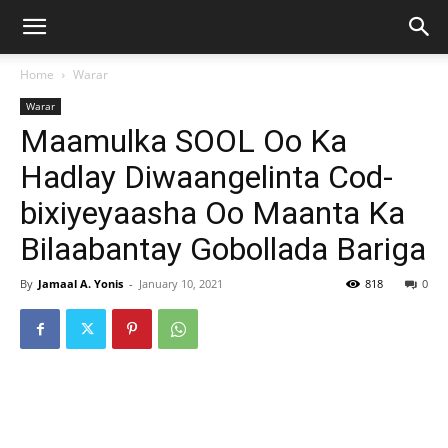
Home
Warar
Warar
Maamulka SOOL Oo Ka
Hadlay Diwaangelinta Cod-
bixiyeyaasha Oo Maanta Ka
Bilaabantay Gobollada Bariga
By
Jamaal A. Yonis
-
January 10, 2021
818
0