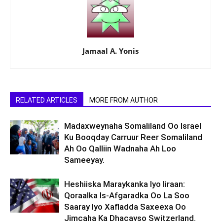
Jamaal A. Yonis
RELATED ARTICLES
MORE FROM AUTHOR
Madaxweynaha Somaliland Oo Israel
Ku Booqday Carruur Reer Somaliland
Ah Oo Qalliin Wadnaha Ah Loo
Sameeyay.
Heshiiska Maraykanka Iyo Iiraan:
Qoraalka Is-Afgaradka Oo La Soo
Saaray Iyo Xafladda Saxeexa Oo
Jimcaha Ka Dhacayso Switzerland.