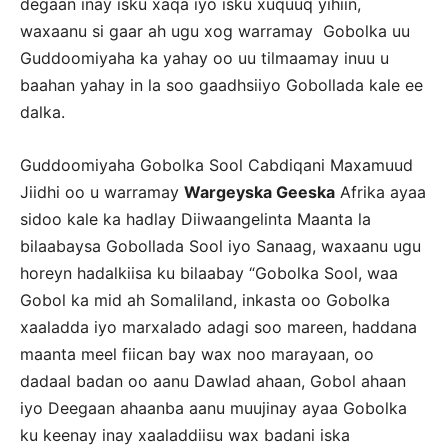
degaan inay isku xaqa iyo isku xuquuq yihiin,
waxaanu si gaar ah ugu xog warramay Gobolka uu
Guddoomiyaha ka yahay oo uu tilmaamay inuu u
baahan yahay in la soo gaadhsiiyo Gobollada kale ee
dalka.
Guddoomiyaha Gobolka Sool Cabdiqani Maxamuud
Jiidhi oo u warramay
Wargeyska Geeska
Afrika ayaa
sidoo kale ka hadlay Diiwaangelinta Maanta la
bilaabaysa Gobollada Sool iyo Sanaag, waxaanu ugu
horeyn hadalkiisa ku bilaabay “Gobolka Sool, waa
Gobol ka mid ah Somaliland, inkasta oo Gobolka
xaaladda iyo marxalado adagi soo mareen, haddana
maanta meel fiican bay wax noo marayaan, oo
dadaal badan oo aanu Dawlad ahaan, Gobol ahaan
iyo Deegaan ahaanba aanu muujinay ayaa Gobolka
ku keenay inay xaaladdiisu wax badani iska