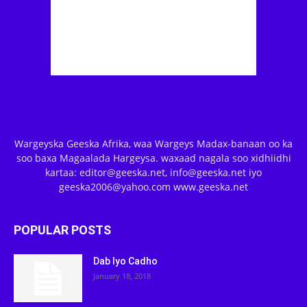
Wargeyska Geeska Afrika, waa Wargeys Madax-banaan oo ka
soo baxa Magaalada Hargeysa. waxaad nagala soo xidhiidhi
kartaa: editor@geeska.net, info@geeska.net iyo
geeska2006@yahoo.com www.geeska.net
POPULAR POSTS
Dab Iyo Cadho
January 18, 2018