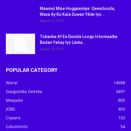
Maamul Mise Hoggaamiye: Qeexdooda,
Waxa Ay Ku Kala Duwan Yihiin Iyo...
August 17, 2018
Tobanka Af Ee Dunida Loogu Isticmaalka
Badan Yahay Iyo Liiska...
August 15, 2018
POPULAR CATEGORY
Warar
14688
Googooska Geeska
3491
Maqaalo
805
JOBS
403
Ciyaaro
103
Columnists
54