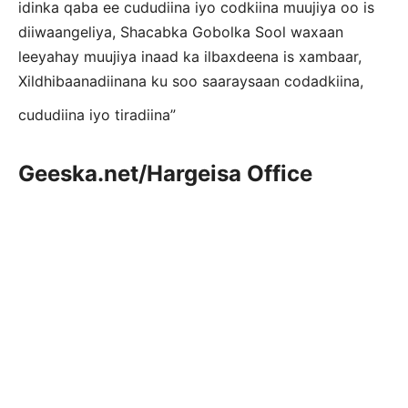
idinka qaba ee cududiina iyo codkiina muujiya oo is
diiwaangeliya, Shacabka Gobolka Sool waxaan
leeyahay muujiya inaad ka ilbaxdeena is xambaar,
Xildhibaanadiinana ku soo saaraysaan codadkiina,
cududiina iyo tiradiina”
Geeska.net/Hargeisa Office