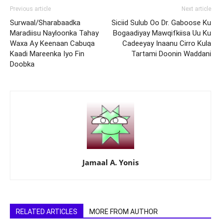
Previous article
Next article
Surwaal/Sharabaadka
Siciid Sulub Oo Dr. Gaboose Ku
Maradiisu Nayloonka Tahay
Bogaadiyay Mawqifkiisa Uu Ku
Waxa Ay Keenaan Cabuqa
Cadeeyay Inaanu Cirro Kula
Kaadi Mareenka Iyo Fin
Tartami Doonin Waddani
Doobka
Jamaal A. Yonis
RELATED ARTICLES
MORE FROM AUTHOR