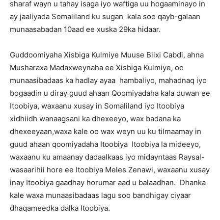
sharaf wayn u tahay isaga iyo waftiga uu hogaaminayo in
ay jaaliyada Somaliland ku sugan kala soo qayb-galaan
munaasabadan 10aad ee xuska 29ka hidaar.
Guddoomiyaha Xisbiga Kulmiye Muuse Biixi Cabdi, ahna
Musharaxa Madaxweynaha ee Xisbiga Kulmiye, oo
munaasibadaas ka hadlay ayaa hambaliyo, mahadnaq iyo
bogaadin u diray guud ahaan Qoomiyadaha kala duwan ee
Itoobiya, waxaanu xusay in Somaliland iyo Itoobiya
xidhiidh wanaagsani ka dhexeeyo, wax badana ka
dhexeeyaan,waxa kale oo wax weyn uu ku tilmaamay in
guud ahaan qoomiyadaha Itoobiya Itoobiya la mideeyo,
waxaanu ku amaanay dadaalkaas iyo midayntaas Raysal-
wasaarihii hore ee Itoobiya Meles Zenawi, waxaanu xusay
inay Itoobiya gaadhay horumar aad u balaadhan. Dhanka
kale waxa munaasibadaas lagu soo bandhigay ciyaar
dhaqameedka dalka Itoobiya.