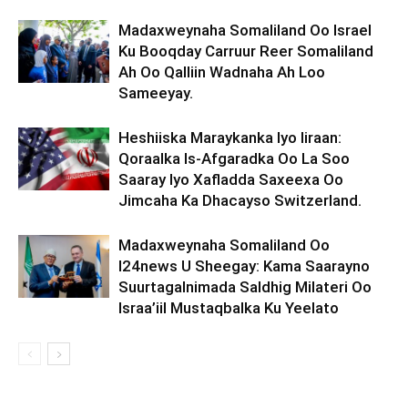
Madaxweynaha Somaliland Oo Israel
Ku Booqday Carruur Reer Somaliland
Ah Oo Qalliin Wadnaha Ah Loo
Sameeyay.
Heshiiska Maraykanka Iyo Iiraan:
Qoraalka Is-Afgaradka Oo La Soo
Saaray Iyo Xafladda Saxeexa Oo
Jimcaha Ka Dhacayso Switzerland.
Madaxweynaha Somaliland Oo
I24news U Sheegay: Kama Saarayno
Suurtagalnimada Saldhig Milateri Oo
Israa’iil Mustaqbalka Ku Yeelato