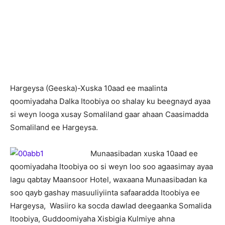
Hargeysa (Geeska)-Xuska 10aad ee maalinta
qoomiyadaha Dalka Itoobiya oo shalay ku beegnayd ayaa
si weyn looga xusay Somaliland gaar ahaan Caasimadda
Somaliland ee Hargeysa.
Munaasibadan xuska 10aad ee
qoomiyadaha Itoobiya oo si weyn loo soo agaasimay ayaa
lagu qabtay Maansoor Hotel, waxaana Munaasibadan ka
soo qayb gashay masuuliyiinta safaaradda Itoobiya ee
Hargeysa, Wasiiro ka socda dawlad deegaanka Somalida
Itoobiya, Guddoomiyaha Xisbigia Kulmiye ahna