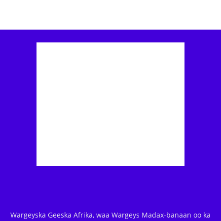
Wargeyska Geeska Afrika, waa Wargeys Madax-banaan oo ka