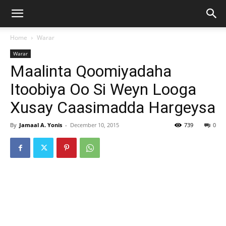
Home
Warar
Warar
Maalinta Qoomiyadaha
Itoobiya Oo Si Weyn Looga
Xusay Caasimadda Hargeysa
By
Jamaal A. Yonis
-
December 10, 2015
739
0