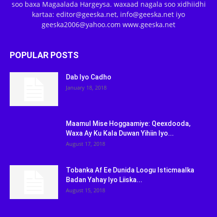
soo baxa Magaalada Hargeysa. waxaad nagala soo xidhiidhi
kartaa: editor@geeska.net, info@geeska.net iyo
geeska2006@yahoo.com www.geeska.net
POPULAR POSTS
Dab Iyo Cadho
January 18, 2018
Maamul Mise Hoggaamiye: Qeexdooda,
Waxa Ay Ku Kala Duwan Yihiin Iyo...
August 17, 2018
Tobanka Af Ee Dunida Loogu Isticmaalka
Badan Yahay Iyo Liiska...
August 15, 2018