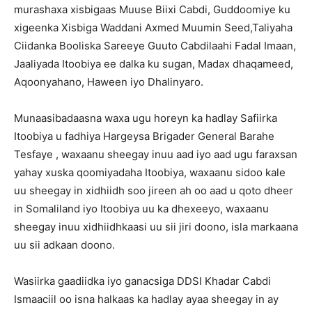
murashaxa xisbigaas Muuse Biixi Cabdi, Guddoomiye ku
xigeenka Xisbiga Waddani Axmed Muumin Seed,Taliyaha
Ciidanka Booliska Sareeye Guuto Cabdilaahi Fadal Imaan,
Jaaliyada Itoobiya ee dalka ku sugan, Madax dhaqameed,
Aqoonyahano, Haween iyo Dhalinyaro.
Munaasibadaasna waxa ugu horeyn ka hadlay Safiirka
Itoobiya u fadhiya Hargeysa Brigader General Barahe
Tesfaye , waxaanu sheegay inuu aad iyo aad ugu faraxsan
yahay xuska qoomiyadaha Itoobiya, waxaanu sidoo kale
uu sheegay in xidhiidh soo jireen ah oo aad u qoto dheer
in Somaliland iyo Itoobiya uu ka dhexeeyo, waxaanu
sheegay inuu xidhiidhkaasi uu sii jiri doono, isla markaana
uu sii adkaan doono.
Wasiirka gaadiidka iyo ganacsiga DDSI Khadar Cabdi
Ismaaciil oo isna halkaas ka hadlay ayaa sheegay in ay