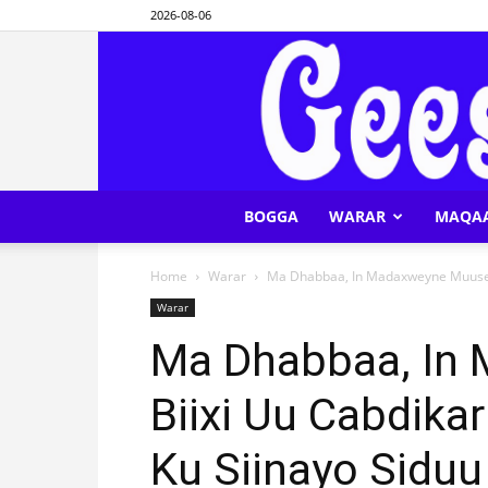
2026-08-06
BOGGA
WARAR
MAQA
Home
Warar
Ma Dhabbaa, In Madaxweyne Muuse B
Warar
Ma Dhabbaa, In
Biixi Uu Cabdika
Ku Siinayo Sidu