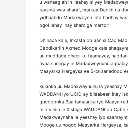
u wanaag ah in Ilaahay siiyey Madaxwe
taasina waa sharaf, markaa Dadkii na do
yidhaahdo Madaxweyne inta hadhay waan
ogol lahay inay sharciga marto.”
Dhinaca kale, Inkasta oo aan si Cad Ma
Cabdikariin Axmed Mooge kala shaqayna
uu muddada dheer ku taamayey, haddana
ayaa sheegay in Madaxweynuhu aqbalay 
Maayarka Hargeysa ee 5-ta sanadood ee
Kulanka uu Madaxweynuhu la yeeshay Mr.
WADDANI iyo UCID ay bilaabeen inay isk
guddoonka Baarlamaanka iyo Maayarrada 
mid yihiin in Xisbiga WADDANI oo Cabdik
Madaxweynaha la yeeshay iyo saamaynta
Mooge uu noqdo Maayarka Hargeysa, is