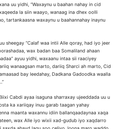
ana uu yidhi, “Waxaynu u baahan nahay in cid
xaqeeda la siin waayo, wanaag ina dhex oolli
ho, tartankaasna waxaynu u baahannahay inaynu
 sheegay “Calaf waa intii Alle qoray, had iyo jeer
doorashadaa, wax badan baa Somaliland ahaan
adaa” ayuu yidhi, waxaanu intaa sii raaciyey
riiq wanaagsan marto, dariiq Sharci ah marto, Cid
Xamaasad bay leedahay, Dadkana Gadoodka waalla
.”
ixi Cabdi ayaa isaguna sharraxay ujeeddada uu u
osta ka xariiqay inuu garab taagan yahay
enna maanta waxannu idiin ballanqaadaynaa xaqa
ateen, wax Alle iyo wixii xad-gudub iyo xaqdarro
ii saxda ahayd lagu soo celiyo, loona maro waddo