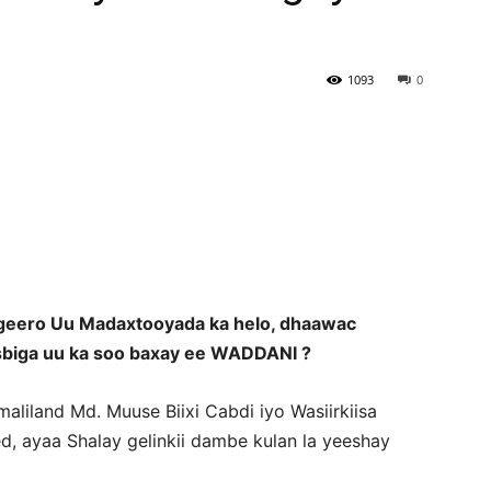
?
Newspaper
1093
0
geero Uu Madaxtooyada ka helo, dhaawac
sbiga uu ka soo baxay ee WADDANI ?
iland Md. Muuse Biixi Cabdi iyo Wasiirkiisa
 ayaa Shalay gelinkii dambe kulan la yeeshay