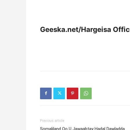
Geeska.net/Hargeisa Offi
Previous article
Somaliland Oo U Jawaabtay Hadal Dawladda