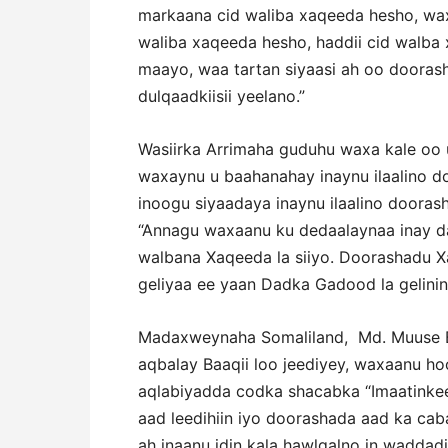
markaana cid waliba xaqeeda hesho, wax
waliba xaqeeda hesho, haddii cid walba 
maayo, waa tartan siyaasi ah oo dooras
dulqaadkiisii yeelano.”
Wasiirka Arrimaha guduhu waxa kale oo uu
waxaynu u baahanahay inaynu ilaalino 
inoogu siyaadaya inaynu ilaalino doorash
“Annagu waxaanu ku dedaalaynaa inay da
walbana Xaqeeda la siiyo. Doorashadu 
geliyaa ee yaan Dadka Gadood la gelinin.
Madaxweynaha Somaliland, Md. Muuse Bi
aqbalay Baaqii loo jeediyey, waxaanu ho
aqlabiyadda codka shacabka “Imaatinke
aad leedihiin iyo doorashada aad ka cab
ah inaanu idin kala hawlgalno in waddad