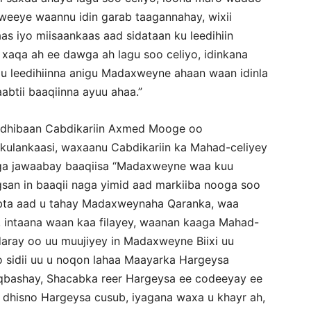
a weeye waannu idin garab taagannahay, wixii
s iyo miisaankaas aad sidataan ku leedihiin
xaqa ah ee dawga ah lagu soo celiyo, idinkana
 u leedihiinna anigu Madaxweyne ahaan waan idinla
abtii baaqiinna ayuu ahaa.”
ldhibaan Cabdikariin Axmed Mooge oo
ulankaasi, waxaanu Cabdikariin ka Mahad-celiyey
ga jawaabay baaqiisa “Madaxweyne waa kuu
an in baaqii naga yimid aad markiiba nooga soo
bta aad u tahay Madaxweynaha Qaranka, waa
 intaana waan kaa filayey, waanan kaaga Mahad-
daray oo uu muujiyey in Madaxweyne Biixi uu
o sidii uu u noqon lahaa Maayarka Hargeysa
qbashay, Shacabka reer Hargeysa ee codeeyay ee
u dhisno Hargeysa cusub, iyagana waxa u khayr ah,