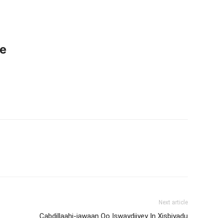
ce
Next article
Cabdillaahi-jawaan Oo Iswaydiiyey In Xisbiyadu