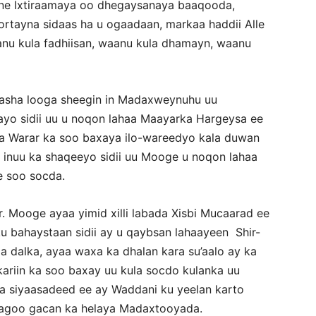
yne Ixtiraamaya oo dhegaysanaya baaqooda,
ortayna sidaas ha u ogaadaan, markaa haddii Alle
u kula fadhiisan, waanu kula dhamayn, waanu
dasha looga sheegin in Madaxweynuhu uu
yo sidii uu u noqon lahaa Maayarka Hargeysa ee
 Warar ka soo baxaya ilo-wareedyo kala duwan
inuu ka shaqeeyo sidii uu Mooge u noqon lahaa
 soo socda.
 Mooge ayaa yimid xilli labada Xisbi Mucaarad ee
u bahaystaan sidii ay u qaybsan lahaayeen Shir-
dalka, ayaa waxa ka dhalan kara su’aalo ay ka
ariin ka soo baxay uu kula socdo kulanka uu
 siyaasadeed ee ay Waddani ku yeelan karto
agoo gacan ka helaya Madaxtooyada.