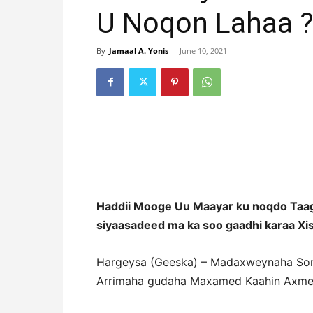
U Noqon Lahaa 
By
Jamaal A. Yonis
-
June 10, 2021
Haddii Mooge Uu Maayar ku noqdo Taa
siyaasadeed ma ka soo gaadhi karaa Xi
Hargeysa (Geeska) – Madaxweynaha Somal
Arrimaha gudaha Maxamed Kaahin Axmed,