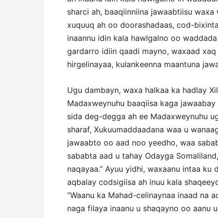
sharci ah, baaqiinniina jawaabtiisu wax
xuquuq ah oo doorashadaas, cod-bixintaa
inaannu idin kala hawlgalno oo waddada 
gardarro idiin qaadi mayno, waxaad xaq
hirgelinayaa, kulankeenna maantuna jawa
Ugu dambayn, waxa halkaa ka hadlay Xi
Madaxweynuhu baaqiisa kaga jawaabay k
sida deg-degga ah ee Madaxweynuhu u
sharaf, Xukuumaddaadana waa u wanaags
jawaabto oo aad noo yeedho, waa saba
sababta aad u tahay Odayga Somaliland,
naqayaa.” Ayuu yidhi, waxaanu intaa ku 
aqbalay codsigiisa ah inuu kala shaqeey
“Waanu ka Mahad-celinaynaa inaad na a
naga filaya inaanu u shaqayno oo aanu 