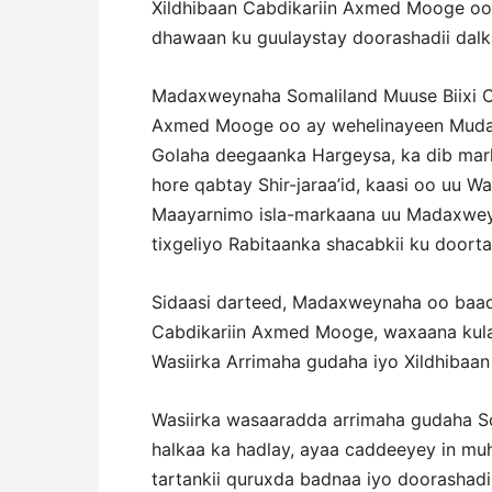
Xildhibaan Cabdikariin Axmed Mooge oo 
dhawaan ku guulaystay doorashadii dalk
Madaxweynaha Somaliland Muuse Biixi Ca
Axmed Mooge oo ay wehelinayeen Mudan
Golaha deegaanka Hargeysa, ka dib mark
hore qabtay Shir-jaraa’id, kaasi oo uu W
Maayarnimo isla-markaana uu Madaxweyn
tixgeliyo Rabitaanka shacabkii ku door
Sidaasi darteed, Madaxweynaha oo baaq
Cabdikariin Axmed Mooge, waxaana kula
Wasiirka Arrimaha gudaha iyo Xildhibaa
Wasiirka wasaaradda arrimaha gudaha 
halkaa ka hadlay, ayaa caddeeyey in m
tartankii quruxda badnaa iyo doorashadi