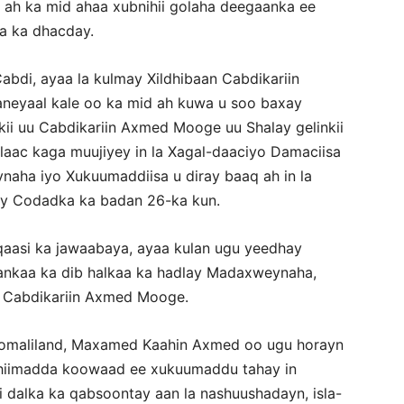
ah ka mid ahaa xubnihii golaha deegaanka ee
a ka dhacday.
bdi, ayaa la kulmay Xildhibaan Cabdikariin
eyaal kale oo ka mid ah kuwa u soo baxay
ii uu Cabdikariin Axmed Mooge uu Shalay gelinkii
alaac kaga muujiyey in la Xagal-daaciyo Damaciisa
aha iyo Xukuumaddiisa u diray baaq ah in la
tay Codadka ka badan 26-ka kun.
aasi ka jawaabaya, ayaa kulan ugu yeedhay
nkaa ka dib halkaa ka hadlay Madaxweynaha,
n Cabdikariin Axmed Mooge.
Somaliland, Maxamed Kaahin Axmed oo ugu horayn
uhiimadda koowaad ee xukuumaddu tahay in
i dalka ka qabsoontay aan la nashuushadayn, isla-