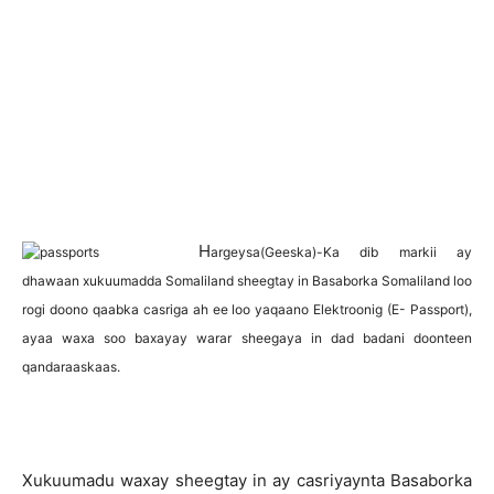
H
argeysa(Geeska)-Ka dib markii ay
dhawaan xukuumadda Somaliland sheegtay in Basaborka Somaliland loo
rogi doono qaabka casriga ah ee loo yaqaano Elektroonig (E- Passport),
ayaa waxa soo baxayay warar sheegaya in dad badani doonteen
qandaraaskaas.
Xukuumadu waxay sheegtay in ay casriyaynta Basaborka