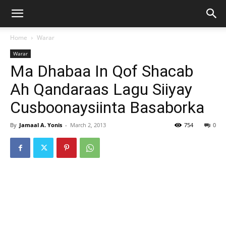
Home
Warar
Warar
Ma Dhabaa In Qof Shacab
Ah Qandaraas Lagu Siiyay
Cusboonaysiinta Basaborka
By
Jamaal A. Yonis
-
March 2, 2013
754
0