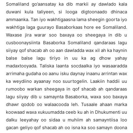
Somaliland go’aansatay ka dib markii ay dawlado kala
duwani kula taliyeen, si looga digtoonaado dhinaca
ammaanka. Tan iyo wakhtigaasna lama sheegin goorta iyo
wakhtiga laga guurayo Basaborkaas hore ee Somaliland.
Waxase jira warar soo baxaya oo sheegaya in dib u
cusboonaysiinta Basaborka Somaliland qandaraas lagu
siiyay qof shacab ah oo aan dawladda wax xil ah ka haynin
balse balse lagu tiriyo in uu ka ag dhow yahay
madaxtooyada. Taliska laanta socdaalka iyo wasaaradda
arrimaha gudaha oo aanu isku daynay inaanu arrintan wax
ka weydiino ayaanay noo suurtogelin. Laakiin haddii uu
rumoobo warkan sheegaya in qof shacab ah qandaraas
lagu siiyay dib u samaynta Basaborka, waxa soo baxaya
dhawr qodob oo walaacooda leh. Tusaale ahaan marka
koowaad waxa xukuumadda ceeb ku ah in Dhukumenti uu
dalku leeyahay oo sidaa u muhiim ah samayntiisa loo
gacan geliyo qof shacab ah oo isna ka soo samayn doona