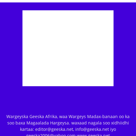
Wargeyska Geeska Afrika, waa Wargeys Madax-banaan oo ka
soo baxa Magaalada Hargeysa. waxaad nagala soo xidhiidhi
kartaa: editor@geeska.net, info@geeska.net iyo
geeska2006@yahoo.com www.geeska.net