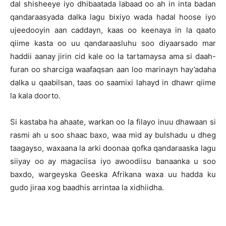
dal shisheeye iyo dhibaatada labaad oo ah in inta badan
qandaraasyada dalka lagu bixiyo wada hadal hoose iyo
ujeedooyin aan caddayn, kaas oo keenaya in la qaato
qiime kasta oo uu qandaraasluhu soo diyaarsado mar
haddii aanay jirin cid kale oo la tartamaysa ama si daah-
furan oo sharciga waafaqsan aan loo marinayn hay’adaha
dalka u qaabilsan, taas oo saamixi lahayd in dhawr qiime
la kala doorto.
Si kastaba ha ahaate, warkan oo la filayo inuu dhawaan si
rasmi ah u soo shaac baxo, waa mid ay bulshadu u dheg
taagayso, waxaana la arki doonaa qofka qandaraaska lagu
siiyay oo ay magaciisa iyo awoodiisu banaanka u soo
baxdo, wargeyska Geeska Afrikana waxa uu hadda ku
gudo jiraa xog baadhis arrintaa la xidhiidha.