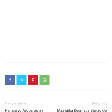
Previous article
Next article
Hambalyo Aroos oo ay
Maayarka Degmada Saylac Oo