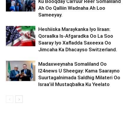
Ku Booqday Carruur Reer Somaliland
Ah Oo Qalliin Wadnaha Ah Loo
Sameeyay.
Heshiiska Maraykanka Iyo Iiraan:
Qoraalka Is-Afgaradka Oo La Soo
Saaray Iyo Xafladda Saxeexa Oo
Jimcaha Ka Dhacayso Switzerland.
Madaxweynaha Somaliland Oo
I24news U Sheegay: Kama Saarayno
Suurtagalnimada Saldhig Milateri Oo
Israa’iil Mustaqbalka Ku Yeelato