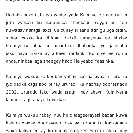
Hadaba naxariista iyo wadaniyada Kulmiye ee aan uurka
jirin waxaan ku xasuustaa sheekadii Yeyga ee soo
huwaday haragii laxdii uu cunay si aanu adhigu uga didin,
sidaa waxaa ka dhigan dadkii rumaystay ee shalay
Kulmiyoow lahaa oo maantana dhabanka iyo gacmaha
isku haya markii ay arkeen midabkii Kulmiye ee runta
ahaa, ninbaa laga sheegay haddii la yaabo Yaasinka.
Kulmiye wuxuu ka kooban yahay aas-aasayaashii ururka
iyo dadkii kaga soo biiray ururadii ku hadhay doorashadii
2002. Ururadu isku wada aragti may ahayn Kulmiyena
lamuu aragti ahayn kuwa kale.
Kulmiye wuxuu rabay inuu helo taageerayaal badan kuwa
kalena waxay doonayeen inay awrkooda ku kacsadaan
waxa kaliya ee ay ka midaysnaayeen wuxuu ahaa inay