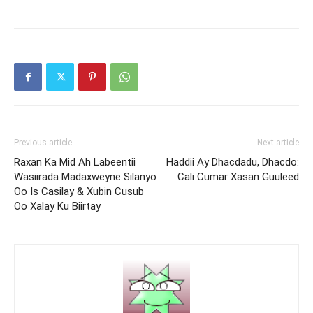
Previous article
Next article
Raxan Ka Mid Ah Labeentii
Haddii Ay Dhacdadu, Dhacdo:
Wasiirada Madaxweyne Silanyo
Cali Cumar Xasan Guuleed
Oo Is Casilay & Xubin Cusub
Oo Xalay Ku Biirtay