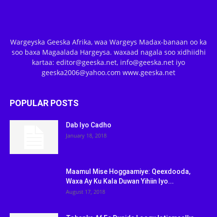
Wargeyska Geeska Afrika, waa Wargeys Madax-banaan oo ka
soo baxa Magaalada Hargeysa. waxaad nagala soo xidhiidhi
kartaa: editor@geeska.net, info@geeska.net iyo
geeska2006@yahoo.com www.geeska.net
POPULAR POSTS
Dab Iyo Cadho
January 18, 2018
Maamul Mise Hoggaamiye: Qeexdooda,
Waxa Ay Ku Kala Duwan Yihiin Iyo...
August 17, 2018