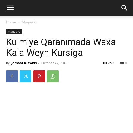
Home
Maqaalo
Maqaalo
Kulmiye Qaranimada Waxa
Kala Weyn Kursiga
By
Jamaal A. Yonis
-
October 27, 2015
852
0