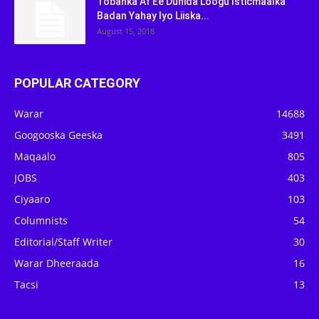
Tobanka Af Ee Dunida Loogu Isticmaalka
Badan Yahay Iyo Liiska...
August 15, 2018
POPULAR CATEGORY
Warar
14688
Googooska Geeska
3491
Maqaalo
805
JOBS
403
Ciyaaro
103
Columnists
54
Editorial/Staff Writer
30
Warar Dheeraada
16
Tacsi
13