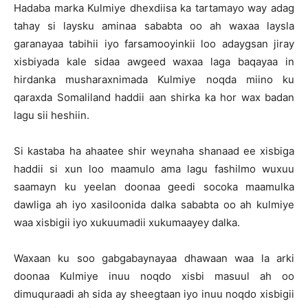
Hadaba marka Kulmiye dhexdiisa ka tartamayo way adag
tahay si laysku aminaa sababta oo ah waxaa laysla
garanayaa tabihii iyo farsamooyinkii loo adaygsan jiray
xisbiyada kale sidaa awgeed waxaa laga baqayaa in
hirdanka musharaxnimada Kulmiye noqda miino ku
qaraxda Somaliland haddii aan shirka ka hor wax badan
lagu sii heshiin.
Si kastaba ha ahaatee shir weynaha shanaad ee xisbiga
haddii si xun loo maamulo ama lagu fashilmo wuxuu
saamayn ku yeelan doonaa geedi socoka maamulka
dawliga ah iyo xasiloonida dalka sababta oo ah kulmiye
waa xisbigii iyo xukuumadii xukumaayey dalka.
Waxaan ku soo gabgabaynayaa dhawaan waa la arki
doonaa Kulmiye inuu noqdo xisbi masuul ah oo
dimuquraadi ah sida ay sheegtaan iyo inuu noqdo xisbigii