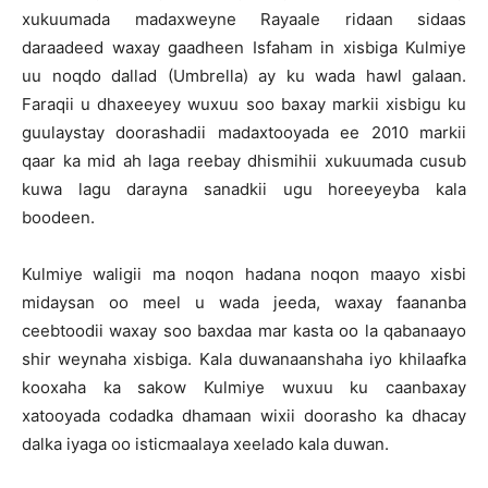
xukuumada madaxweyne Rayaale ridaan sidaas
daraadeed waxay gaadheen Isfaham in xisbiga Kulmiye
uu noqdo dallad (Umbrella) ay ku wada hawl galaan.
Faraqii u dhaxeeyey wuxuu soo baxay markii xisbigu ku
guulaystay doorashadii madaxtooyada ee 2010 markii
qaar ka mid ah laga reebay dhismihii xukuumada cusub
kuwa lagu darayna sanadkii ugu horeeyeyba kala
boodeen.
Kulmiye waligii ma noqon hadana noqon maayo xisbi
midaysan oo meel u wada jeeda, waxay faananba
ceebtoodii waxay soo baxdaa mar kasta oo la qabanaayo
shir weynaha xisbiga. Kala duwanaanshaha iyo khilaafka
kooxaha ka sakow Kulmiye wuxuu ku caanbaxay
xatooyada codadka dhamaan wixii doorasho ka dhacay
dalka iyaga oo isticmaalaya xeelado kala duwan.