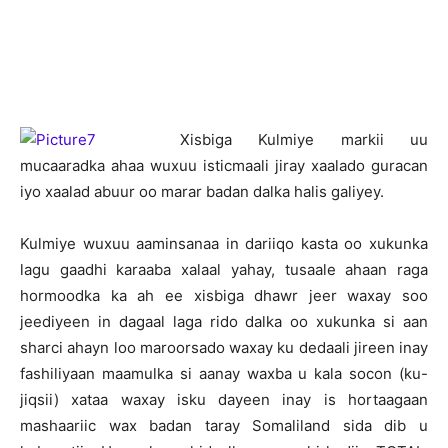
X
isbiga Kulmiye markii uu
mucaaradka ahaa wuxuu isticmaali jiray xaalado guracan
iyo xaalad abuur oo marar badan dalka halis galiyey.
Kulmiye wuxuu aaminsanaa in dariiqo kasta oo xukunka
lagu gaadhi karaaba xalaal yahay, tusaale ahaan raga
hormoodka ka ah ee xisbiga dhawr jeer waxay soo
jeediyeen in dagaal laga rido dalka oo xukunka si aan
sharci ahayn loo maroorsado waxay ku dedaali jireen inay
fashiliyaan maamulka si aanay waxba u kala socon (ku-
jiqsii) xataa waxay isku dayeen inay is hortaagaan
mashaariic wax badan taray Somaliland sida dib u