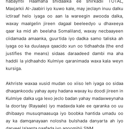
habayntii Haamaha shidaalka ee shirkadii TOTAL,
Maxjarkii Al-Jaabiri iyo kuwo kale, may jeclayn inuu dalku
ictiraaf helo iyaga oo aan la wareegin awooda dalka,
waxay maalgelin jireen dagaal beeleedyo u dhaxeeya
qaar ka mid ah beelaha Somaliland, waxay necbaayeen
ciidamada amaanka, guurtida iyo dadka samo taliska ah
iyaga oo ka duulaaya qaacido xun oo tidhaahda (the end
justifies the means) sidaas daraadeed dambi ma aha
haddii la yidhaahdo Kulmiye qaranimada waxa kala weyn
kursiga.
Akhriste waxaa xusid mudan oo xiiso leh iyaga oo sidaa
dhaqankoodu yahay ayey hadana waxay ku doodi jireen in
Kulmiye dalka uga lexo jeclo badan yahay madaxweynaha
la doortay (Rayaale) iyo madaxda kale ee qaranka oo uu
dhibaayo musuqmaasuqa iyo boobka hantida umadu oo
ay ka damqanayaan nolosha bulshada danyarta ah iyo
daryeel la’aanta naafada iyo agoomihii SNM.