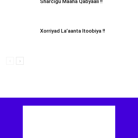
Sharcigu Maaha Qabyaali !!
Xorriyad La’aanta Itoobiya !!