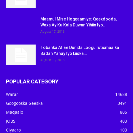
Maamul Mise Hoggaamiye: Qeexdooda,
Waxa Ay Ku Kala Duwan Yihiin Iyo...
August 17, 2018
Tobanka Af Ee Dunida Loogu Isticmaalka
Badan Yahay Iyo Liiska...
August 15, 2018
POPULAR CATEGORY
Warar
14688
Googooska Geeska
3491
Maqaalo
805
JOBS
403
Ciyaaro
103