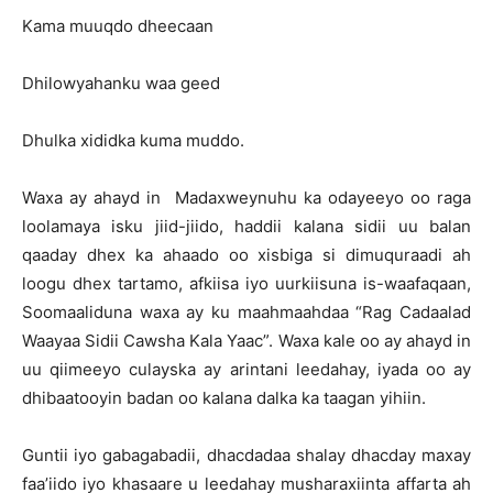
Kama muuqdo dheecaan
Dhilowyahanku waa geed
Dhulka xididka kuma muddo.
Waxa ay ahayd in Madaxweynuhu ka odayeeyo oo raga
loolamaya isku jiid-jiido, haddii kalana sidii uu balan
qaaday dhex ka ahaado oo xisbiga si dimuquraadi ah
loogu dhex tartamo, afkiisa iyo uurkiisuna is-waafaqaan,
Soomaaliduna waxa ay ku maahmaahdaa “Rag Cadaalad
Waayaa Sidii Cawsha Kala Yaac”. Waxa kale oo ay ahayd in
uu qiimeeyo culayska ay arintani leedahay, iyada oo ay
dhibaatooyin badan oo kalana dalka ka taagan yihiin.
Guntii iyo gabagabadii, dhacdadaa shalay dhacday maxay
faa’iido iyo khasaare u leedahay musharaxiinta affarta ah