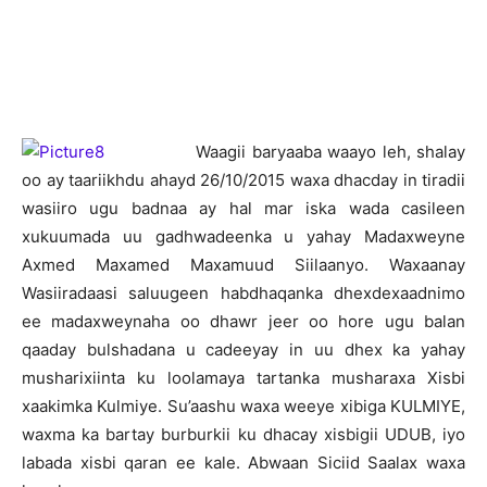
W
aagii baryaaba waayo leh, shalay
oo ay taariikhdu ahayd 26/10/2015 waxa dhacday in tiradii
wasiiro ugu badnaa ay hal mar iska wada casileen
xukuumada uu gadhwadeenka u yahay Madaxweyne
Axmed Maxamed Maxamuud Siilaanyo. Waxaanay
Wasiiradaasi saluugeen habdhaqanka dhexdexaadnimo
ee madaxweynaha oo dhawr jeer oo hore ugu balan
qaaday bulshadana u cadeeyay in uu dhex ka yahay
musharixiinta ku loolamaya tartanka musharaxa Xisbi
xaakimka Kulmiye. Su’aashu waxa weeye xibiga KULMIYE,
waxma ka bartay burburkii ku dhacay xisbigii UDUB, iyo
labada xisbi qaran ee kale. Abwaan Siciid Saalax waxa