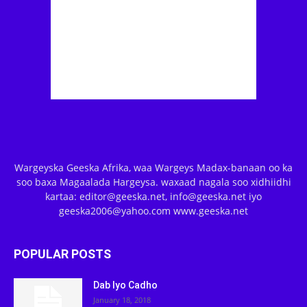
Wargeyska Geeska Afrika, waa Wargeys Madax-banaan oo ka
soo baxa Magaalada Hargeysa. waxaad nagala soo xidhiidhi
kartaa: editor@geeska.net, info@geeska.net iyo
geeska2006@yahoo.com www.geeska.net
POPULAR POSTS
Dab Iyo Cadho
January 18, 2018