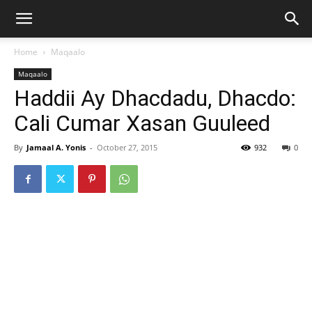
Home
Maqaalo
Maqaalo
Haddii Ay Dhacdadu, Dhacdo:
Cali Cumar Xasan Guuleed
By
Jamaal A. Yonis
-
October 27, 2015
932
0