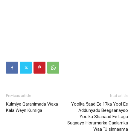
Previous article
Next article
Kulmiye Qaranimada Waxa
Yoolka 5aad Ee 17ka Yool Ee
Kala Weyn Kursiga
Addunyadu Beegsanayso
Yoolka Shanaad Ee Lagu
Sugaayo Horumarka Caalamka
Waa “U sinnaanta