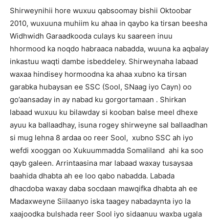
Shirweynihii hore wuxuu qabsoomay bishii Oktoobar
2010, wuxuuna muhiim ku ahaa in qaybo ka tirsan beesha
Widhwidh Garaadkooda culays ku saareen inuu
hhormood ka noqdo habraaca nabadda, wuuna ka aqbalay
inkastuu waqti dambe isbeddeley. Shirweynaha labaad
waxaa hindisey hormoodna ka ahaa xubno ka tirsan
garabka hubaysan ee SSC (Sool, SNaag iyo Cayn) oo
go’aansaday in ay nabad ku gorgortamaan . Shirkan
labaad wuxuu ku bilawday si kooban balse meel dhexe
ayuu ka ballaadhay, isuna rogey shirweyne sal ballaadhan
si mug lehna 8 ardaa oo reer Sool, xubno SSC ah iyo
wefdi xooggan oo Xukuummadda Somaliland ahi ka soo
qayb galeen. Arrintaasina mar labaad waxay tusaysaa
baahida dhabta ah ee loo qabo nabadda. Labada
dhacdoba waxay daba socdaan mawqifka dhabta ah ee
Madaxweyne Siilaanyo iska taagey nabadaynta iyo la
xaajoodka bulshada reer Sool iyo sidaanuu waxba ugala