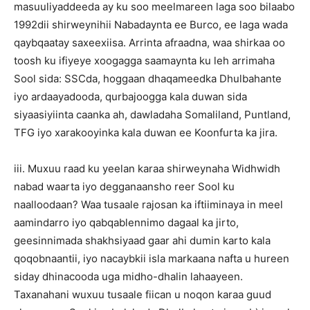
masuuliyaddeeda ay ku soo meelmareen laga soo bilaabo
1992dii shirweynihii Nabadaynta ee Burco, ee laga wada
qaybqaatay saxeexiisa. Arrinta afraadna, waa shirkaa oo
toosh ku ifiyeye xoogagga saamaynta ku leh arrimaha
Sool sida: SSCda, hoggaan dhaqameedka Dhulbahante
iyo ardaayadooda, qurbajoogga kala duwan sida
siyaasiyiinta caanka ah, dawladaha Somaliland, Puntland,
TFG iyo xarakooyinka kala duwan ee Koonfurta ka jira.
iii. Muxuu raad ku yeelan karaa shirweynaha Widhwidh
nabad waarta iyo degganaansho reer Sool ku
naalloodaan? Waa tusaale rajosan ka iftiiminaya in meel
aamindarro iyo qabqablennimo dagaal ka jirto,
geesinnimada shakhsiyaad gaar ahi dumin karto kala
qoqobnaantii, iyo nacaybkii isla markaana nafta u hureen
siday dhinacooda uga midho-dhalin lahaayeen.
Taxanahani wuxuu tusaale fiican u noqon karaa guud