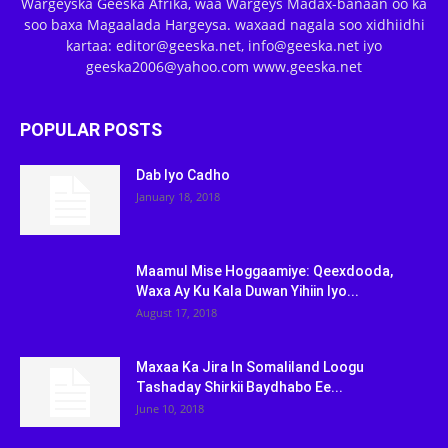
Wargeyska Geeska Afrika, waa Wargeys Madax-banaan oo ka
soo baxa Magaalada Hargeysa. waxaad nagala soo xidhiidhi
kartaa: editor@geeska.net, info@geeska.net iyo
geeska2006@yahoo.com www.geeska.net
POPULAR POSTS
Dab Iyo Cadho
January 18, 2018
Maamul Mise Hoggaamiye: Qeexdooda,
Waxa Ay Ku Kala Duwan Yihiin Iyo...
August 17, 2018
Maxaa Ka Jira In Somaliland Loogu
Tashaday Shirkii Baydhabo Ee...
June 10, 2018