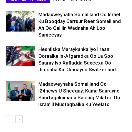
Madaxweynaha Somaliland Oo Israel
Ku Booqday Carruur Reer Somaliland
Ah Oo Qalliin Wadnaha Ah Loo
Sameeyay.
Heshiiska Maraykanka Iyo Iiraan:
Qoraalka Is-Afgaradka Oo La Soo
Saaray Iyo Xafladda Saxeexa Oo
Jimcaha Ka Dhacayso Switzerland.
Madaxweynaha Somaliland Oo
I24news U Sheegay: Kama Saarayno
Suurtagalnimada Saldhig Milateri Oo
Israa’iil Mustaqbalka Ku Yeelato