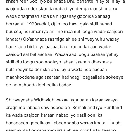
ahaan reer Sool iyo bulshada Dhulbahante in ay b) in ay la
xaajoodaan deriskooda nabad iyo degganaanshona ku
wada dhaqmaan sida ka hirgashay gobolka Sanaag
horraantii 1990aadkii, d) in loo hawl galo sidii nabad
buuxda, horumar iyo arrimo maamul looga wada-xaajoon
lahaa; t) Go’aannada rasmiga ah ee shirweynuhu waxay
hage lagu hirto iyo aasaasba u noqon karaan wada-
xaajood sal ballaadhan. Waxaa aad loogu baahan yahay
sidii dib loogu soo noolayn lahaa isaamin dhexmara
bulshooyinka deriska ah si ay u wada noolaadaan
maankoodana uga saaraan hadhaagii dagaallada sokeeye
ee noloshooda leelleelka baday.
Shirweynaha Widhwidh waxaa laga baran karaa waayo-
aragnimo labada dawladeed ee Somaliland iyo Puntland
ka wada xaajoon karaan nabad iyo xasillooni ka
hanaqaada gobolkaas.Labadoodaba waxaa khatar ku ah
saamaynta kooxaha xag-jirka ah ee Koonfurta, taasoo