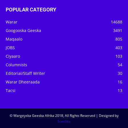
POPULAR CATEGORY
Warar
14688
Googooska Geeska
3491
Maqaalo
805
JOBS
403
Ciyaaro
103
Columnists
54
Editorial/Staff Writer
30
Warar Dheeraada
16
Tacsi
13
© Wargeyska Geeska Afrika 2018, All Rights Reserved | Designed by
SomSite