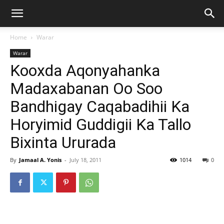
Home
Warar
Warar
Kooxda Aqonyahanka
Madaxabanan Oo Soo
Bandhigay Caqabadihii Ka
Horyimid Guddigii Ka Tallo
Bixinta Ururada
By
Jamaal A. Yonis
-
July 18, 2011
1014
0