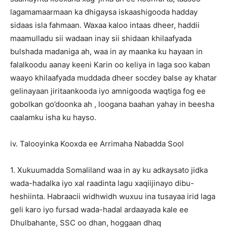
lagamamaarmaan ka dhigaysa iskaashigooda hadday
sidaas isla fahmaan. Waxaa kaloo intaas dheer, haddii
maamulladu sii wadaan inay sii shidaan khilaafyada
bulshada madaniga ah, waa in ay maanka ku hayaan in
falalkoodu aanay keeni Karin oo keliya in laga soo kaban
waayo khilaafyada muddada dheer socdey balse ay khatar
gelinayaan jiritaankooda iyo amnigooda waqtiga fog ee
gobolkan go’doonka ah , loogana baahan yahay in beesha
caalamku isha ku hayso.
iv. Talooyinka Kooxda ee Arrimaha Nabadda Sool
1. Xukuumadda Somaliland waa in ay ku adkaysato jidka
wada-hadalka iyo xal raadinta lagu xaqiijinayo dibu-
heshiinta. Habraacii widhwidh wuxuu ina tusayaa irid laga
geli karo iyo fursad wada-hadal ardaayada kale ee
Dhulbahante, SSC oo dhan, hoggaan dhaq