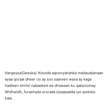
H
argeysa(Geeska)-Kooxda aqoonyahanka madaxabanaan
ayaa qoraal dheer oo ay soo saareen waxa ay kaga
hadleen shirkii nabadeed ee dhawaan ku qabsoomay
Widhwidh, furashada ururada siyaasadda iyo qodobo
kale.