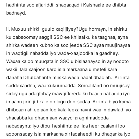
hadhinta soo afjariddii shaqaaqadii Kalshaale ee dhibta
badnayd.
ii. Muxuu shirkii guulo xaqiijiyey?Ugu horrayn, in shirku
ku qabsoomay aaggii SSC ee khilaafku ka taagnaa, ayna
shirka wadeen xubno ka soo jeeda SSC ayaa muujinaysa
in waqtigii nabadda iyo wada-xaajoodka la gaadhey.
Waxaa kaloo muuqata in SSC u bislaanayso in ay noqoto
wakiil lala xaajoon karo isla markaana u meteli kara
danaha Dhulbahante miiska wada hadal dhab ah. Arrinta
saddexaadna, waa xukuumadda Somaliland oo muujisay
siday ugu adagtahay mawqifkeeda ku baaqa nabadda iyo
in aanu jirin jid kale oo lagu doorsadaa. Arrinta biyo kama
dhibcaan ah ee aan loo kala leexanayni waa in dawlad iyo
shacabba ku dhaqmaan waayo-aragnimadooda
nabadaynta iyo dibu-heshiinta ee ilaa heer caalami loo
aqoonsaday isla markaana xirfadaheedii ku dhaqanka iyo