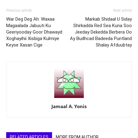
Previous article
Next article
War Deg Deg Ah: Waxaa
Markab Shidaal U Siday
Magaalada Jabuuti Ku
Shirkadda Red Sea Kuna Soo
Geeriyooday Goor Dhawayd
Jeeday Dekedda Berbera Oo
Xoghayihii Xisbiga Kulmiye
Ay Budhcad Badeeda Puntland
Keyse Xasan Cige
Shalay Afduubtay
Jamaal A. Yonis
RELATED ARTICLES
MORE FROM AUTHOR