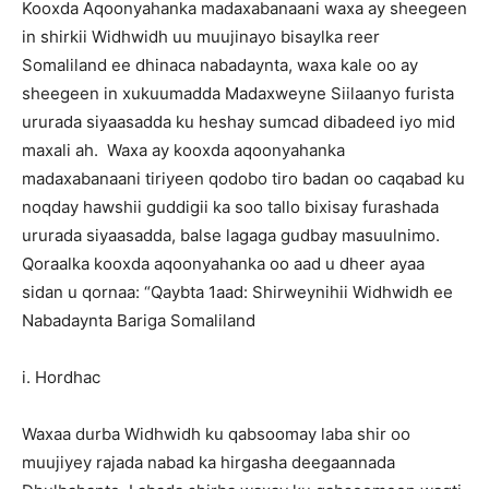
Kooxda Aqoonyahanka madaxabanaani waxa ay sheegeen
in shirkii Widhwidh uu muujinayo bisaylka reer
Somaliland ee dhinaca nabadaynta, waxa kale oo ay
sheegeen in xukuumadda Madaxweyne Siilaanyo furista
ururada siyaasadda ku heshay sumcad dibadeed iyo mid
maxali ah. Waxa ay kooxda aqoonyahanka
madaxabanaani tiriyeen qodobo tiro badan oo caqabad ku
noqday hawshii guddigii ka soo tallo bixisay furashada
ururada siyaasadda, balse lagaga gudbay masuulnimo.
Qoraalka kooxda aqoonyahanka oo aad u dheer ayaa
sidan u qornaa: “Qaybta 1aad: Shirweynihii Widhwidh ee
Nabadaynta Bariga Somaliland
i. Hordhac
Waxaa durba Widhwidh ku qabsoomay laba shir oo
muujiyey rajada nabad ka hirgasha deegaannada