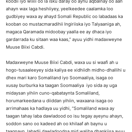
koodii iyo wixii oo la isku daray oo aynu aqbalnay oo aan
ahayn wax laga heshiiyey, yeelkeedee caalamka loo
gudbiyey waxa ay ahayd Somali Republic oo labadaas ka
kooban oo mustacmaradihii Ingiriiska iyo Talyaaniga ah,
magaca Qaramada midoobay yaalla ee ay dhaca iyo
gardarrada ku sitaan waa kaas,” ayuu yidhi madaxweyne
Muuse Biixi Cabdi.
Madaxweyne Muuse Biixi Cabdi, waxa uu si waafi ah u
hogo-tusaaleeyey sida kaliya ee xidhiidh midho-dhallihi u
dhex mari karo Somaliland iyo Soomaaliya, isaga oo
xusay burburka ka taagan Soomaaliya iyo sida ay uga
midaysan yihiin cuno-qabataynta Somaliland,
horumarkeedana u diiddan yihiin, waxaana isaga oo
arrimahaas ka hadlaya uu yidhi, “Somaliland waxa ay
taagan tahay laba dawladood oo isu tegay ayeynu ahayn,
soddon sano oo kadeed ah oo khilaaf ah baynu u
taagnayn, labadii dawladoodna mid waliba dhankiisa ayuu