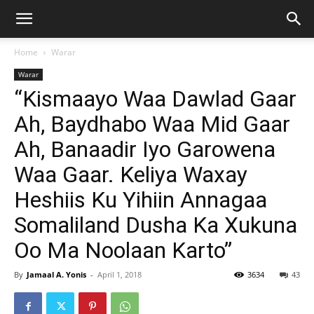
Home
Warar
Warar
“Kismaayo Waa Dawlad Gaar
Ah, Baydhabo Waa Mid Gaar
Ah, Banaadir Iyo Garowena
Waa Gaar. Keliya Waxay
Heshiis Ku Yihiin Annagaa
Somaliland Dusha Ka Xukuna
Oo Ma Noolaan Karto”
By
Jamaal A. Yonis
-
April 1, 2018
3634
43