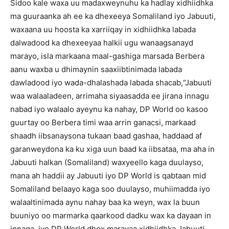
Sidoo kale waxa uu madaxweynuhu ka hadlay xidhiidhka
ma guuraanka ah ee ka dhexeeya Somaliland iyo Jabuuti,
waxaana uu hoosta ka xarriiqay in xidhiidhka labada
dalwadood ka dhexeeyaa halkii ugu wanaagsanayd
marayo, isla markaana maal-gashiga marsada Berbera
aanu waxba u dhimaynin saaxiibtinimada labada
dawladood iyo wada-dhalashada labada shacab,“Jabuuti
waa walaaladeen, arrimaha siyaasadda ee jirana innagu
nabad iyo walaalo ayeynu ka nahay, DP World oo kasoo
guurtay oo Berbera timi waa arrin ganacsi, markaad
shaadh iibsanaysona tukaan baad gashaa, haddaad af
garanweydona ka ku xiga uun baad ka iibsataa, ma aha in
Jabuuti halkan (Somaliland) waxyeello kaga duulayso,
mana ah haddii ay Jabuuti iyo DP World is qabtaan mid
Somaliland belaayo kaga soo duulayso, muhiimadda iyo
walaaltinimada aynu nahay baa ka weyn, wax la buun
buuniyo oo marmarka qaarkood dadku wax ka dayaan in
innaga iyo DP World dhex marayaa xidhiidhka Jabuuti