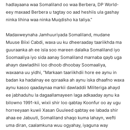
hadlayaana waa Somaliland oo waa Berbera, DP World-
eey maxaad Berbera u tagtay oo aad heshiis ula gashay
ninka lihina waa ninka Muqdisho ka taliya.”
Madaxweynaha Jamhuuriyada Somaliland, mudane
Muuse Biixi Cabdi, waxa uu ku dheeraaday taariikhda ma
guuraanka ah ee isla soo mareen dalalka Somaliland iyo
Soomaaliya iyo sida aanay Somaliland marnaba qayb uga
ahayn dawladihii loo dhoob dhoobay Soomaaliya,
waxaana uu yidhi, “Markaan taariikhdii hore ee aynu in
badan ka hadalnay ee qoraalka ah aynu iska dhaafno waxa
aynu kasoo qaadaynaa markii dawladdii Militeriga ahayd
ee jabhaduhu la dagaallamayeen laga adkaaday aynu ka
bilowno 1991-kii, wixii shir loo qabtay Koonfur oo ay ugu
horreeyaan kuwii Xasan Guuleed qabtay ee labada shir
ahaa ee Jabuuti, Somaliland shaqo kuma lahayn, wefti
uma diran, caalamkuna wuu ogyahay, iyaguna way