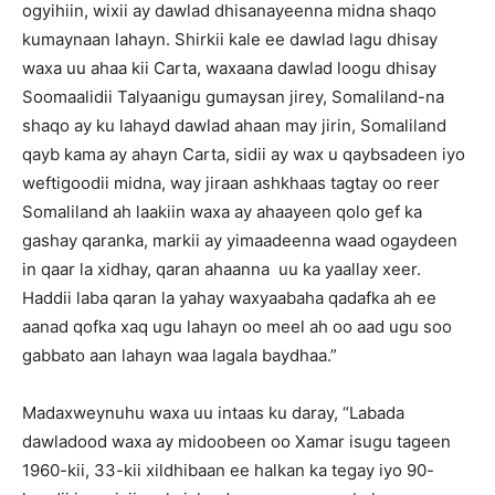
ogyihiin, wixii ay dawlad dhisanayeenna midna shaqo
kumaynaan lahayn. Shirkii kale ee dawlad lagu dhisay
waxa uu ahaa kii Carta, waxaana dawlad loogu dhisay
Soomaalidii Talyaanigu gumaysan jirey, Somaliland-na
shaqo ay ku lahayd dawlad ahaan may jirin, Somaliland
qayb kama ay ahayn Carta, sidii ay wax u qaybsadeen iyo
weftigoodii midna, way jiraan ashkhaas tagtay oo reer
Somaliland ah laakiin waxa ay ahaayeen qolo gef ka
gashay qaranka, markii ay yimaadeenna waad ogaydeen
in qaar la xidhay, qaran ahaanna uu ka yaallay xeer.
Haddii laba qaran la yahay waxyaabaha qadafka ah ee
aanad qofka xaq ugu lahayn oo meel ah oo aad ugu soo
gabbato aan lahayn waa lagala baydhaa.”
Madaxweynuhu waxa uu intaas ku daray, “Labada
dawladood waxa ay midoobeen oo Xamar isugu tageen
1960-kii, 33-kii xildhibaan ee halkan ka tegay iyo 90-