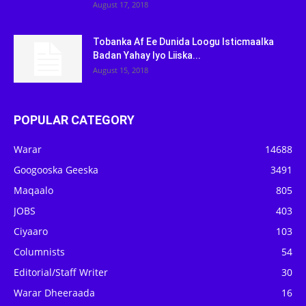
August 17, 2018
Tobanka Af Ee Dunida Loogu Isticmaalka
Badan Yahay Iyo Liiska...
August 15, 2018
POPULAR CATEGORY
Warar
14688
Googooska Geeska
3491
Maqaalo
805
JOBS
403
Ciyaaro
103
Columnists
54
Editorial/Staff Writer
30
Warar Dheeraada
16