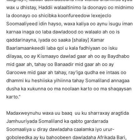
wax u dhistay, Haddii walaaltinimo la doonayo oo midnimo
la doonayo oo shicibka koonfureedow lexejeclo
Soomaaliyeed idin hayso, waxa kaliya oo aynu isugu iman
karnaa inaga oo laba dawladood oo walaalo ah oo is
qaddarinayna, iyada oo saaka [shalay] Xamar
Baarlamaankeedii laba qol u kala fadhiyaan oo isku
dilayaa, oo ay Kismaayo dawlad gaar ah oo ay Baydhabo
mid gaar ah, tahay oo Banaadir mid gaar ah oo ay
Garoowe mid gaar ah tahay, ray’iga qudha ee intaas oo
dhammi ku heshiiska yihiinna tahay Somaliland annagaa
dusha ka xukunna oo ma noolaan karto oo ma shaqaysan
karto.”
Madaxweynuhu waxa uu baaq uu ku sharraxay aragtida
Jamhuuriyada Somaliland ka qabto gardarrada
Soomaaliya u diray dawladaha caalamka iyo urur-
goboleedka ay ku bahoobeen dawladaha Afrikada Bari,