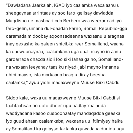
“Dawladaha Jaarka ah, IGAD iyo caalamka waxa aanu u
sheegaynaa arrintaas ay soo faro-gelisay dawladda
Muqdisho ee mashaariicda Berbera waa weerar cad iyo
faro-gelin, umana dul-qaadan karno, Somali Republic-gga
qaramada midoobay aqoonsadeenna waxaanu u aragnaa
inay eexasho ka galeen shicibka reer Somaliland, waana
ka dacwoonaynaa, caalamkana uga daali mayno in aanu
gardarrada dhacda sidii loo sixi lahaa galno, Somaliland-
na waxaan leeyahay taas ku niyad-jabi mayno innanna
dhibi mayso, isla markaana baaq u diray beesha
caalamka,” ayuu yidhi madaxweyne Muuse Biixi Cabdi.
Sidoo kale, waxa uu madaxweyne Muuse Biixi Cabdi si
faahfaahsan oo qoto dheer ugu hadlay xaaladda
waqtiyadana kasoo cusboonaatay mandaqadda geeska
iyo guud ahaan caalamkaba, waxaana uu iftiimiyey halka
ay Somaliland ka gelayso tartanka quwadaha dunidu ugu