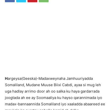
H
argeysa(Geeska)-Madaxweynaha Jamhuuriyadda
Somaliland, Mudane Muuse Biixi Cabdi, ayaa si mug leh
uga hadlay arrimo door ah oo salka ku haya gardarrada
joogtada ah ee ay Soomaaliya ku hayso qarannimada iyo
madax-bannaannida Somaliland iyo xaaladda abaareed ee