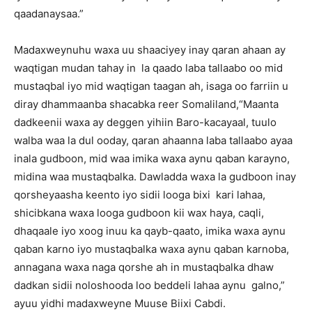
qaadanaysaa.”
Madaxweynuhu waxa uu shaaciyey inay qaran ahaan ay
waqtigan mudan tahay in la qaado laba tallaabo oo mid
mustaqbal iyo mid waqtigan taagan ah, isaga oo farriin u
diray dhammaanba shacabka reer Somaliland,“Maanta
dadkeenii waxa ay deggen yihiin Baro-kacayaal, tuulo
walba waa la dul ooday, qaran ahaanna laba tallaabo ayaa
inala gudboon, mid waa imika waxa aynu qaban karayno,
midina waa mustaqbalka. Dawladda waxa la gudboon inay
qorsheyaasha keento iyo sidii looga bixi kari lahaa,
shicibkana waxa looga gudboon kii wax haya, caqli,
dhaqaale iyo xoog inuu ka qayb-qaato, imika waxa aynu
qaban karno iyo mustaqbalka waxa aynu qaban karnoba,
annagana waxa naga qorshe ah in mustaqbalka dhaw
dadkan sidii noloshooda loo beddeli lahaa aynu galno,”
ayuu yidhi madaxweyne Muuse Biixi Cabdi.