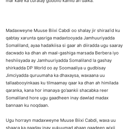
mar kale ka curatay gobollo kamid ah dalka.
Madaxweyne Muuse Biixi Cabdi oo shalay jir shiraa’id ku
qabtay xarunta qasriga madaxtooyada Jamhuuriyadda
Somaliland, ayaa hadalkiisa si gaar ah diiradda ugu saaray
dacwado ka dhan ah maal-gashiga marsada Berbera iyo
heshiisyada ay Jamhuuriyadda Somaliland la gashay
shirkadda DP World oo ay Soomaaliya u gudbisay
Jimciyadda quruumaha ka dhaxaysa, waxaana uu
tallaabooyinkaas ku tilmaamay qaar ka dhan ah himilada
qaranka, kana hor imanaya go’aankii shacabka reer
Somaliland hore ugu gaadheen inay dawlad madax
bannaan ku noqdaan.
Ugu horrayn madaxweyne Muuse Biixi Cabdi, waxa uu
shaaca ka qaaday inay xukuumad ahaan qaadeen wixii