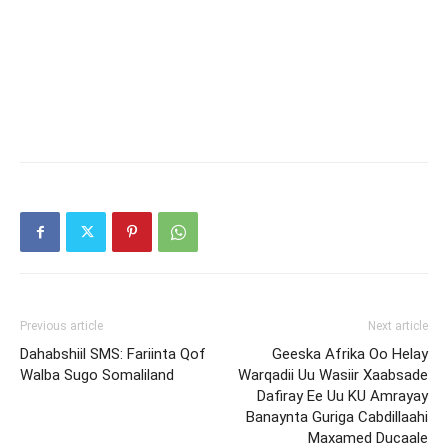
Previous article
Next article
Dahabshiil SMS: Fariinta Qof
Geeska Afrika Oo Helay
Walba Sugo Somaliland
Warqadii Uu Wasiir Xaabsade
Dafiray Ee Uu KU Amrayay
Banaynta Guriga Cabdillaahi
Maxamed Ducaale