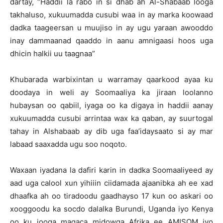
dartay, “Haddii la rabo in si dhab ah Al-Shabaab looga
takhaluso, xukuumadda cusubi waa in ay marka koowaad
dadka taageersan u muujiso in ay ugu yaraan awooddo
inay dammaanad qaaddo in aanu amnigaasi hoos uga
dhicin halkii uu taagnaa”
Khubarada warbixintan u warramay qaarkood ayaa ku
doodaya in weli ay Soomaaliya ka jiraan loolanno
hubaysan oo qabiil, iyaga oo ka digaya in haddii aanay
xukuumadda cusubi arrintaa wax ka qaban, ay suurtogal
tahay in Alshabaab ay dib uga faa’idaysaato si ay mar
labaad saaxadda ugu soo noqoto.
Waxaan iyadana la dafiri karin in dadka Soomaaliyeed ay
aad uga calool xun yihiiin ciidamada ajaanibka ah ee xad
dhaafka ah oo tiradoodu gaadhayso 17 kun oo askari oo
xooggoodu ka socdo dalalka Burundi, Uganda iyo Kenya
oo ku jooga magaca midowga Afrika ee AMISOM iyo