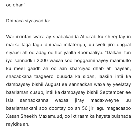
oo dhan”
Dhinaca siyaasadda:
Warbixintan waxa ay shabakadda Alcarab ku sheegtay in
marka laga tago dhinaca milateriga, uu weli jiro dagaal
siyaasi ah oo adag oo hor yaalla Soomaaliya. “Dalkani tan
iyo sannadkii 2000 waxaa soo hoggaaminayey maamullo
ku meel gaadh ah oo aan sharciyad dhab ah haysan,
shacabkana taageero buuxda ka sidan, laakiin intii ka
dambaysay bishii August ee sannadkan waxa ay yeelatay
baarlaman cusub, intii ka dambaysay bishii September ee
isla sannadkanna waxaa jiray madaxweyne uu
baarlamankani soo doortay oo ah 56 jir lagu magacaabo
Xasan Sheekh Maxamuud, oo ixtiraam ka haysta bulshada
rayidka ah.