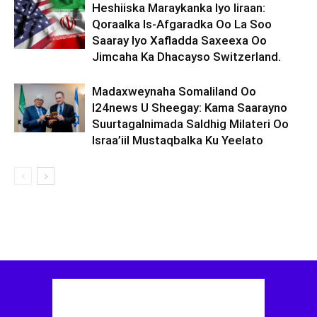
Heshiiska Maraykanka Iyo Iiraan:
Qoraalka Is-Afgaradka Oo La Soo
Saaray Iyo Xafladda Saxeexa Oo
Jimcaha Ka Dhacayso Switzerland.
Madaxweynaha Somaliland Oo
I24news U Sheegay: Kama Saarayno
Suurtagalnimada Saldhig Milateri Oo
Israa’iil Mustaqbalka Ku Yeelato