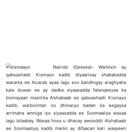
N
airobi (Geeska)- Warbixin ay
qabsashadii Kismayo kadib diyaarisay shabakadda
wararka ee Alcarab ayaa lagu soo bandhigay aragtiyaha
kala duwan ee ay dadka siyaasadda falanqeeyaa ka
bixinayaan masiirka Alshabaab ee qabsashadii Kismayo
kadib, warbixintan oo dhinacyo badan ka eegaysa
arrimaha amniga iyo siyaasadda ee Soomaaliya waxaa
lagu bilaabay. Waxaa hoos u dhacay awooddii Alshabaab
ee Soomaaliya, kadib markii ay difaacan kari waayeen