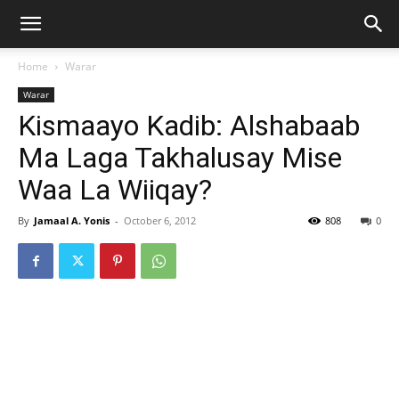
Home
Warar
Warar
Kismaayo Kadib: Alshabaab
Ma Laga Takhalusay Mise
Waa La Wiiqay?
By
Jamaal A. Yonis
-
October 6, 2012
808
0