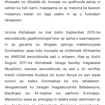
dhaqaale oo dibadda ah, kuwaas oo qudhooda aanay si
sahlan ku heli karin, maadaama oo ay meesha ka baxeen
nidaamyo badan oo laga yaabo in ay u fududayn
lahaayeen.
Ururka Alshabaab oo mar bishii September 2010-ka
awooddoodu gaadhsiisnayd heer ay qarka u saarnaayeen
in ay gacanta ku dhigaan qasriga madaxtooyada
Soomaaliya, ayaa sida muuqata ay ciidamada Afrikaanka
ee AMISOM awooddooda aad u wiiqeen, illaa ay bishii
August 2011-ka Alshabaab iskaga baxday magaalada
Muqdisho, waxase awooddoodu ay aad u sii laciiftay
markii ciidamada Itoobiya iyo kuwo Kenya oo aan wada
soconi ay xadka Soomaaliya ka soo tallaabeen
deegaannada ku beegan magaalooyinka Baladweyne,
Baydhabo iyo Af-madow iyo aakhirkii Kismaayo.
Warbixintu waxa ay sheegtay in dadka sidan aaminsani ay