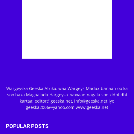
Wargeyska Geeska Afrika, waa Wargeys Madax-banaan oo ka
soo baxa Magaalada Hargeysa. waxaad nagala soo xidhiidhi
kartaa: editor@geeska.net, info@geeska.net iyo
geeska2006@yahoo.com www.geeska.net
POPULAR POSTS