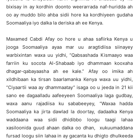
bixisay in ay kordhin doonto weerarrada naf-huridda ah
oo ay muddo bilo ahba sidii hore ka kordhiyeen gudaha
Soomaaliya iyo dalka la deriska ah ee Kenya.
Maxamed Cabdi Afay oo hore u ahaa safiirka Kenya u
jooga Soomaaliya ayaa mar uu aragtidiisa siinayey
warbixintan waxa uu yidhi, “Qabsashada Kismaayo waa
farriin ku socota Al-Shabaab iyo dhammaan kooxaha
dhagar-qabayaasha ah ee kale.” Afay oo imika ah
xildhibaan ka tirsan baarlamanka Kenya waxa uu yidhi,
“Ciyaartii waa ay dhammaatay” isaga oo u jeeda in 21 kii
sano ee dagaalladu aafeeyeen Soomaaliya laga gudbay,
waxa aanu rajadiisa ku sababeeyey, “Waxaa hadda
Soomaaliya ka jirta dawlad la doortay, dadaalka Kenya
waddaana waa sidii dhidibbo loogu taagi lahaa
xasiloonida guud ahaan dalka oo dhan, xukuumaddana
fursad loogu siin lahaa in ay gacanta ku dhigto dhulkeeda