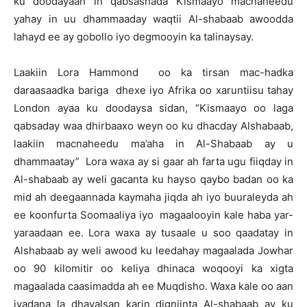
ku doodayaan in qabsashada Kismaayo macnaheedu
yahay in uu dhammaaday waqtii Al-shabaab awoodda
lahayd ee ay gobollo iyo degmooyin ka talinaysay.
Laakiin Lora Hammond oo ka tirsan mac-hadka
daraasaadka bariga dhexe iyo Afrika oo xaruntiisu tahay
London ayaa ku doodaysa sidan, “Kismaayo oo laga
qabsaday waa dhirbaaxo weyn oo ku dhacday Alshabaab,
laakiin macnaheedu ma’aha in Al-Shabaab ay u
dhammaatay” Lora waxa ay si gaar ah farta ugu fiiqday in
Al-shabaab ay weli gacanta ku hayso qaybo badan oo ka
mid ah deegaannada kaymaha jiqda ah iyo buuraleyda ah
ee koonfurta Soomaaliya iyo magaalooyin kale haba yar-
yaraadaan ee. Lora waxa ay tusaale u soo qaadatay in
Alshabaab ay weli awood ku leedahay magaalada Jowhar
oo 90 kilomitir oo keliya dhinaca woqooyi ka xigta
magaalada caasimadda ah ee Muqdisho. Waxa kale oo aan
iyadana la dhayalsan karin digniinta Al-shabaab ay ku