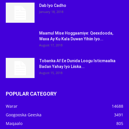
Dab Iyo Cadho
January 18, 2018
Maamul Mise Hoggaamiye: Qeexdooda,
Waxa Ay Ku Kala Duwan Yihiin Iyo...
August 17, 2018
Tobanka Af Ee Dunida Loogu Isticmaalka
Badan Yahay Iyo Liiska...
August 15, 2018
POPULAR CATEGORY
Warar
14688
Googooska Geeska
3491
Maqaalo
805