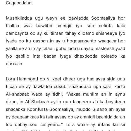
Caqabadaha:
Mushkiladda ugu weyn ee dawladda Soomaaliya hor
taallaa waa hawlihii amnigii iyo soo celinta kala
dambaynta oo ay ku tiirsan tahay ciidamo shisheeye iyo
iyada oo ku qasban in ay u hoggaansanto waaqaca hor
yaalla ee ah in ay taladii gobollada u dayso masleeshiyaad
iyo qabiilo inta badan iyaga dhexdooda colaado ka
qarxaan.
Lora Hammond oo si xeel dheer uga hadlaysa sida ugu
fiican ee ay dawladda cusubi saaxaddad uga saari karto
Al-shabaab waxa ay tidhi, “Waxaa muhiim ah in aynu
qirno, in Al-Shabaab ay in uun taageero ah ka haysteen
shacabka Koonfurta Soomaaliya, muddo 6 sano ah ayaa
ay deegaankaas ka talinaysay oo ay amnigii baahida daran
loo qabay soo celiyeen…” Lora waxa ay intaas ku sii