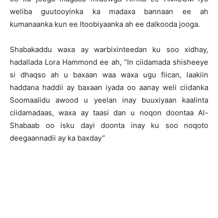
weliba guutooyinka ka madaxa bannaan ee ah
kumanaanka kun ee Itoobiyaanka ah ee dalkooda jooga.
Shabakaddu waxa ay warbixinteedan ku soo xidhay,
hadallada Lora Hammond ee ah, “In ciidamada shisheeye
si dhaqso ah u baxaan waa waxa ugu fiican, laakiin
haddana haddii ay baxaan iyada oo aanay weli ciidanka
Soomaalidu awood u yeelan inay buuxiyaan kaalinta
ciidamadaas, waxa ay taasi dan u noqon doontaa Al-
Shabaab oo isku dayi doonta inay ku soo noqoto
deegaannadii ay ka baxday”