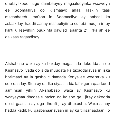
dhufayskoodii ugu dambeeyey magaalooyinka waaweyn
ee Soomaaliya oo Kismaayo ahaa, laakiin taas
macnaheedu ma’aha in Soomaaliya ay nabadi ka
aslaaxday, haddii aanay masuuliyiinta cusubi muujin in ay
karti u leeyihiin buuxinta dawlad la’aanta 21 jirka ah ee
dalkaas ragaadisay.
Alshabaab waxa ay ka baxday magaalada dekedda ah ee
Kismaayo iyada oo sida muuqata ka taxaddaraysa in iska
horimaad ay la gasho ciidamada Kenya ee weerarka ku
soo qaaday. Sida ay dadka siyaasadda lafa-gura qaarkood
aaminsan yihiin Al-shabaab waxa ay Kismaayo ku
waayeysaa dhaqaale badan oo ka soo geli jiray dekedda
oo si gaar ah ay uga dhoofi jiray dhuxushu. Waxa aanay
hadda kadib ku qasbanaanayaan in ay ku tiirsanaadaan ilo