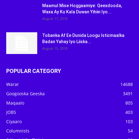
Maamul Mise Hoggaamiye: Qeexdooda,
Waxa Ay Ku Kala Duwan Yihiin Iyo...
August 17, 2018
Tobanka Af Ee Dunida Loogu Isticmaalka
Badan Yahay Iyo Liiska...
August 15, 2018
POPULAR CATEGORY
Warar
14688
Googooska Geeska
3491
Maqaalo
805
JOBS
403
Ciyaaro
103
Columnists
54