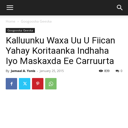
Home
Googooska Geeska
Googooska Geeska
Kalluunku Waxa Uu U Fiican
Yahay Koritaanka Indhaha
Iyo Maskaxda Ee Carruurta
By
Jamaal A. Yonis
-
January 25, 2015
839
0