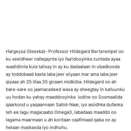
Hargeysa (Geeska)- Professor Hildegard Bertsrempel oo
ku xeeldheer nafaqaynta iyo faa’idooyinka cuntada ayaa
waalidiinta kula talisay in ay ku dadaalaan in ubadkooda
ay toddobaad kasta laba jeer siiyaan mar ama laba jeer
qiyaas ah 25 illaa 35 giraam midkiiba. Hildegard oo ah
bare-sare oo jaamacadeed waxa ay sheegtay in kalluunku
uu hodan ku yahay maaddooyinka iodine oo Soomaalida
qaarkood u yaqaannaan Saliid-Naar, iyo asiidhka dufanka
leh ee lagu magacaabo Omega3, labadaas maaddo oo
lagama maarmaan u ah koritaan caafimaad qaba oo ay
helaan maskaxda iyo indhuhu.