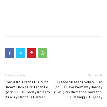
Previous article
Next article
Khabiir Ka Tirsan FBI Oo Ina
Qisada Su’aashii Nebi Muuse
Baraya Habka Ugu Fiican Ee
(CS) Uu Iska Weydiiyey Ilaahay
Qofku Uu Isu Jeclaysiin Karo
(SWT) Iyo Xikmadda Jawaabtii
Ruux Ay Hadda Is Barteen
Uu Malaggu U Keenay