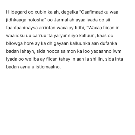
Hildegard oo xubin ka ah, degelka “Caafimaadku waa
jidhkaaga nolosha” oo Jarmal ah ayaa iyada oo sii
faahfaahinaysa arrintan waxa ay tidhi, “Waxaa fiican in
waalidku uu carruurta yaryar siiyo kalluun, kaas oo
bilowga hore ay ka dhigayaan kalluunka aan dufanka
badan lahayn, sida nooca salmon ka loo yaqaanno iwm.
Iyada oo weliba ay fiican tahay in aan la shiilin, sida inta
badan aynu u isticmaalno.