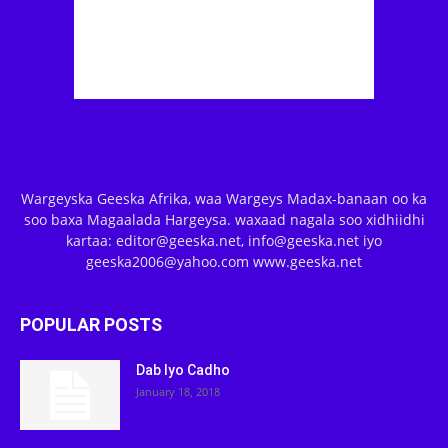
Wargeyska Geeska Afrika, waa Wargeys Madax-banaan oo ka
soo baxa Magaalada Hargeysa. waxaad nagala soo xidhiidhi
kartaa: editor@geeska.net, info@geeska.net iyo
geeska2006@yahoo.com www.geeska.net
POPULAR POSTS
Dab Iyo Cadho
January 18, 2018