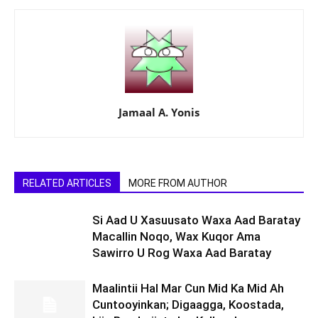
Jamaal A. Yonis
RELATED ARTICLES
MORE FROM AUTHOR
Si Aad U Xasuusato Waxa Aad Baratay
Macallin Noqo, Wax Kuqor Ama
Sawirro U Rog Waxa Aad Baratay
Maalintii Hal Mar Cun Mid Ka Mid Ah
Cuntooyinkan; Digaagga, Koostada,