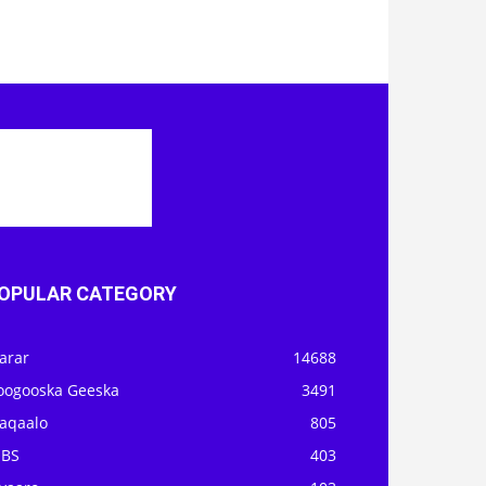
OPULAR CATEGORY
arar
14688
oogooska Geeska
3491
aqaalo
805
OBS
403