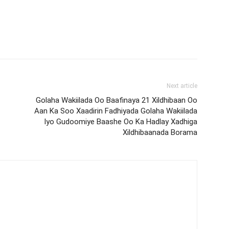
Next article
Golaha Wakiilada Oo Baafinaya 21 Xildhibaan Oo
Aan Ka Soo Xaadirin Fadhiyada Golaha Wakiilada
Iyo Gudoomiye Baashe Oo Ka Hadlay Xadhiga
Xildhibaanada Borama