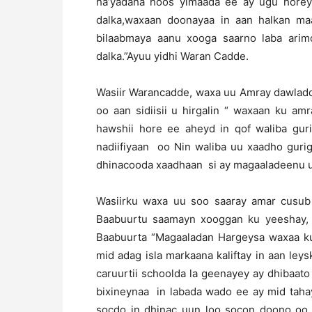
ha’yadaha hoos yimaada ee ay ugu hore
dalka,waxaan doonayaa in aan halkan m
bilaabmaya aanu xooga saarno laba arimo
dalka.”Ayuu yidhi Waran Cadde.
Wasiir Warancadde, waxa uu Amray dawladd
oo aan sidiisii u hirgalin “ waxaan ku a
hawshii hore ee aheyd in qof waliba guri
nadiifiyaan oo Nin waliba uu xaadho gurig
dhinacooda xaadhaan si ay magaaladeenu u
Wasiirku waxa uu soo saaray amar cusub
Baabuurtu saamayn xooggan ku yeeshay, i
Baabuurta “Magaaladan Hargeysa waxaa ku
mid adag isla markaana kaliftay in aan le
caruurtii schoolda la geenayey ay dhibaa
bixineynaa in labada wado ee ay mid taha
socdo in dhinac uun loo socon doono oo