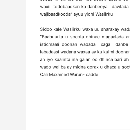
waxii todobaadkan ka danbeeya dawlada 
wajibaadkooda” ayuu yidhi Wasiirku
Sidoo kale Wasiirku waxa uu sharaxay wad
“Baabuurta u socota dhinac magaalada 
isticmaali doonan wadada xaga danbe 
labadaasi wadana waxaa ay ku kulmi doona
ah iyo kaalinta ina galan oo dhinca bari
wado waliba ay midna qorax u dhaca u soct
Cali Maxamed Waran- cadde.