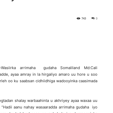
Newspaper
743
0
):-Wasiirka arrimaha gudaha Somaliland Md:Cali
de, ayaa amray in la hirgaliyo amaro uu hore u soo
orleh oo ku saabsan cidhiidhiga wadooyinka caasimada
tadan shalay warbaahinta u akhriyey ayaa waxaa uu
a “Hadii aanu nahay wasaaradda arrimaha gudaha iyo