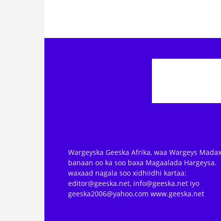
Wargeyska Geeska Afrika, waa Wargeys Madax
banaan oo ka soo baxa Magaalada Hargeysa.
waxaad nagala soo xidhiidhi kartaa:
editor@geeska.net, info@geeska.net iyo
geeska2006@yahoo.com www.geeska.net