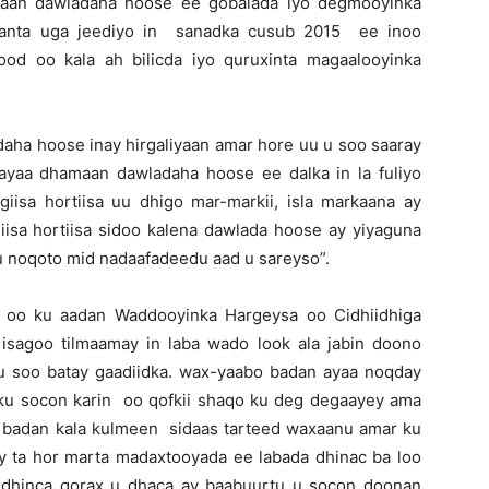
yaan dawladaha hoose ee gobalada iyo degmooyinka
aanta uga jeediyo in sanadka cusub 2015 ee inoo
od oo kala ah bilicda iyo quruxinta magaalooyinka
aha hoose inay hirgaliyaan amar hore uu u soo saaray
mrayaa dhamaan dawladaha hoose ee dalka in la fuliyo
giisa hortiisa uu dhigo mar-markii, isla markaana ay
iisa hortiisa sidoo kalena dawlada hoose ay yiyaguna
 noqoto mid nadaafadeedu aad u sareyso”.
 oo ku aadan Waddooyinka Hargeysa oo Cidhiidhiga
sagoo tilmaamay in laba wado look ala jabin doono
 soo batay gaadiidka. wax-yaabo badan ayaa noqday
ysku socon karin oo qofkii shaqo ku deg degaayey ama
to badan kala kulmeen sidaas tarteed waxaanu amar ku
y ta hor marta madaxtooyada ee labada dhinac ba loo
 dhinca qorax u dhaca ay baabuurtu u socon doonan