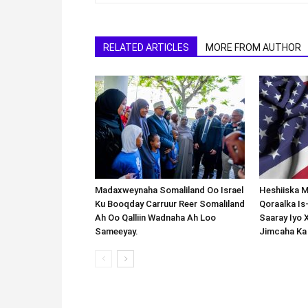
RELATED ARTICLES
MORE FROM AUTHOR
Madaxweynaha Somaliland Oo Israel
Heshiiska M
Ku Booqday Carruur Reer Somaliland
Qoraalka I
Ah Oo Qalliin Wadnaha Ah Loo
Saaray Iyo 
Sameeyay.
Jimcaha Ka