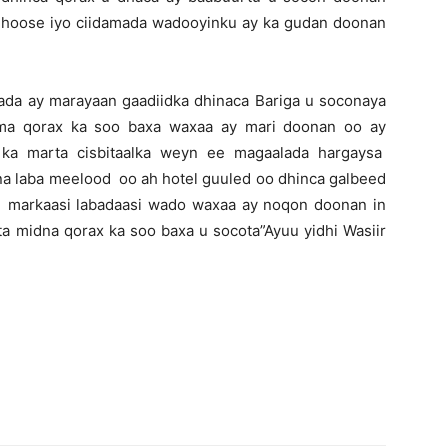
hoose iyo ciidamada wadooyinku ay ka gudan doonan
ada ay marayaan gaadiidka dhinaca Bariga u soconaya
ama qorax ka soo baxa waxaa ay mari doonan oo ay
ka marta cisbitaalka weyn ee magaalada hargaysa
na laba meelood oo ah hotel guuled oo dhinca galbeed
 ah markaasi labadaasi wado waxaa ay noqon doonan in
a midna qorax ka soo baxa u socota”Ayuu yidhi Wasiir