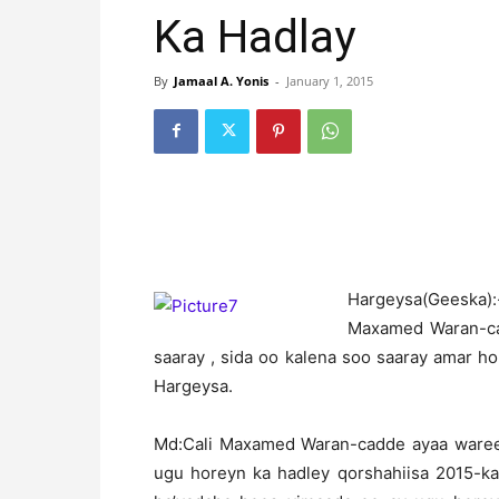
Ka Hadlay
By
Jamaal A. Yonis
-
January 1, 2015
H
argeysa(Geeska
Maxamed Waran-cad
saaray , sida oo kalena soo saaray amar h
Hargeysa.
Md:Cali Maxamed Waran-cadde ayaa wareeg
ugu horeyn ka hadley qorshahiisa 2015-k