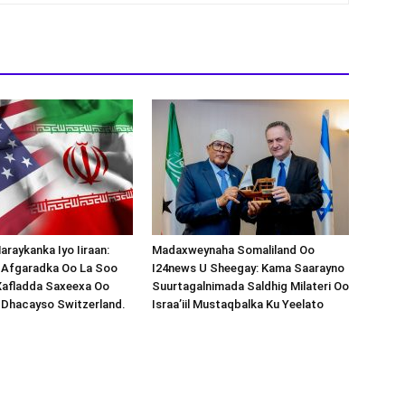
araykanka Iyo Iiraan:
Madaxweynaha Somaliland Oo
s-Afgaradka Oo La Soo
I24news U Sheegay: Kama Saarayno
Xafladda Saxeexa Oo
Suurtagalnimada Saldhig Milateri Oo
 Dhacayso Switzerland.
Israa’iil Mustaqbalka Ku Yeelato