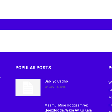
POPULAR POSTS
P
-
Dab Iyo Cadho
W
January 18, 2018
G
M
J
Maamul Mise Hoggaamiye:
Qeexdooda, Waxa Ay Ku Kala