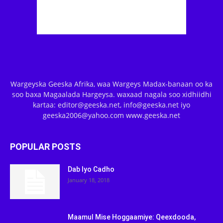
Wargeyska Geeska Afrika, waa Wargeys Madax-banaan oo ka
soo baxa Magaalada Hargeysa. waxaad nagala soo xidhiidhi
kartaa: editor@geeska.net, info@geeska.net iyo
geeska2006@yahoo.com www.geeska.net
POPULAR POSTS
Dab Iyo Cadho
January 18, 2018
Maamul Mise Hoggaamiye: Qeexdooda,