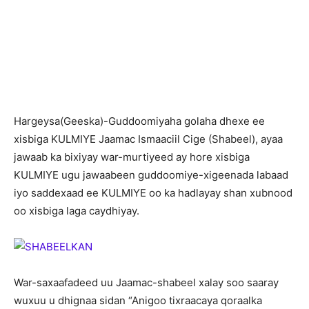
H
argeysa(Geeska)-Guddoomiyaha golaha dhexe ee
xisbiga KULMIYE Jaamac Ismaaciil Cige (Shabeel), ayaa
jawaab ka bixiyay war-murtiyeed ay hore xisbiga
KULMIYE ugu jawaabeen guddoomiye-xigeenada labaad
iyo saddexaad ee KULMIYE oo ka hadlayay shan xubnood
oo xisbiga laga caydhiyay.
War-saxaafadeed uu Jaamac-shabeel xalay soo saaray
wuxuu u dhignaa sidan “Anigoo tixraacaya qoraalka