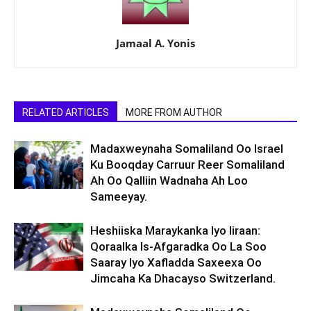
Jamaal A. Yonis
RELATED ARTICLES
MORE FROM AUTHOR
Madaxweynaha Somaliland Oo Israel
Ku Booqday Carruur Reer Somaliland
Ah Oo Qalliin Wadnaha Ah Loo
Sameeyay.
Heshiiska Maraykanka Iyo Iiraan:
Qoraalka Is-Afgaradka Oo La Soo
Saaray Iyo Xafladda Saxeexa Oo
Jimcaha Ka Dhacayso Switzerland.