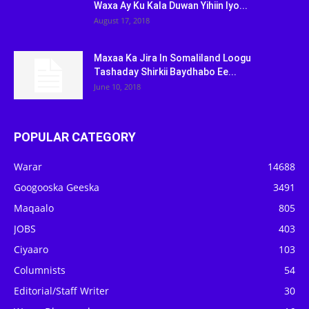
Waxa Ay Ku Kala Duwan Yihiin Iyo...
August 17, 2018
Maxaa Ka Jira In Somaliland Loogu
Tashaday Shirkii Baydhabo Ee...
June 10, 2018
POPULAR CATEGORY
Warar
14688
Googooska Geeska
3491
Maqaalo
805
JOBS
403
Ciyaaro
103
Columnists
54
Editorial/Staff Writer
30