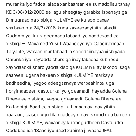
muranka iyo fadqallalada xanbaarsan ee sumaddiisu tahay
KDC/08/012/2006 ee lagu sheegtay garabka Isbahaysiga
Dimuqraadiga xisbiga KULMIYE ee ku soo baxay
warbaahinta 24/3/2016, kuna saxeexanyihiin labadii
Gudoomiye-ku-xigeennada labaad iyo saddexaad ee
xisbiga – Maxamed Yusuf Waabeeyo iyo Cabdiraxmaan
Talyanle, waxaan mar labaad la socodsiinayaa xisbiyada
Qaranka iyo hay’adda sharciga inay labadaa xubnood
xayndaabkii sharciyadda xisbiga KULMIYE ay iskood isaga
saareen, ugana baxeen xisbiga KULMIYE markay si
badheedha, iyagoo adeegsanaya warbaahinta, uga
horyimaadeen dastuurka iyo go’aamadii hay’adda Golaha
Dhexe ee xisbiga, iyagoo go’aamadii Golaha Dhexe ee
Kalfadhigii 5aad ee xisbiga ku tilmaamay inay yihiin
xaaraan, taasoo ugu filan caddayn inay iskood uga baxeen
xisbiga KULMIYE, waxaanay ku xadgudbeen Dastuurka
Qodobadiisa 13aad iyo 9aad xubinta j. waana (FAL