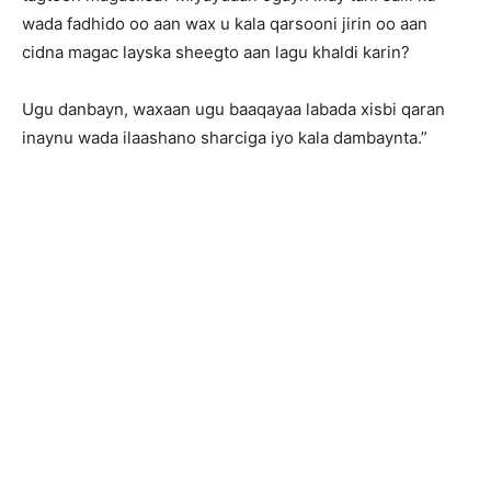
wada fadhido oo aan wax u kala qarsooni jirin oo aan
cidna magac layska sheegto aan lagu khaldi karin?
Ugu danbayn, waxaan ugu baaqayaa labada xisbi qaran
inaynu wada ilaashano sharciga iyo kala dambaynta.”