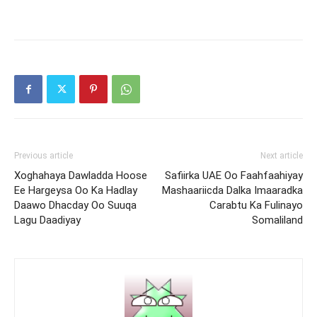
Previous article
Next article
Xoghahaya Dawladda Hoose
Safiirka UAE Oo Faahfaahiyay
Ee Hargeysa Oo Ka Hadlay
Mashaariicda Dalka Imaaradka
Daawo Dhacday Oo Suuqa
Carabtu Ka Fulinayo
Lagu Daadiyay
Somaliland