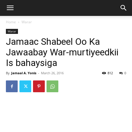
Home
Warar
Warar
Jamaac Shabeel Oo Ka
Jawaabay War-murtiyeedkii
Is bahaysiga
By
Jamaal A. Yonis
-
March 26, 2016
812
0