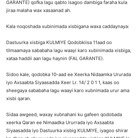
GARANTE) qofka lagu qabto isagoo dambiga faraha kula
jiraa malaha wax xasaanad ah.
Kala noqoshada xubinimada xisbigana waxa caddaynaya:
Dastuurka xisbiga KULMIYE Qodobkiisa 11aad oo
tilmaamaya sababaha lagu waayi karo xubinimada xisbiga,
xataa haddii aan lagu haynin (FAL GARANTE).
Sidoo kale, qodobka 10-aad ee Xeerka Nidaamka Ururada
iyo Axsaabta Siyaasadda Xeer Lr. 14/ 2 0 1 1, kaas oo
sheegaya sababaha lagu waayi karo xubnimada urur ama
xisbi qaran.
Sidaa awgeed, waxay xubnahani ku gafeen qodobada
xeerka Qaran ee Nimaadka Ururrada iyo Axsaabta
Siyaasadda iyo Dastuurka xisbig KULMIYE, iyagoo shirar