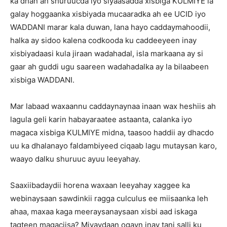
ka dhan ah shuruucda iyo siyaasadda xisbiga KULMIYE la
galay hoggaanka xisbiyada mucaaradka ah ee UCID iyo
WADDANI marar kala duwan, lana hayo caddaymahoodii,
halka ay sidoo kalena codkooda ku caddeeyeen inay
xisbiyadaasi kula jiraan wadahadal, isla markaana ay si
gaar ah guddi ugu saareen wadahadalka ay la bilaabeen
xisbiga WADDANI.
Mar labaad waxaannu caddaynaynaa inaan wax heshiis ah
lagula geli karin habayaraatee astaanta, calanka iyo
magaca xisbiga KULMIYE midna, taasoo haddii ay dhacdo
uu ka dhalanayo faldambiyeed ciqaab lagu mutaysan karo,
waayo dalku shuruuc ayuu leeyahay.
Saaxiibadaydii horena waxaan leeyahay xaggee ka
webinaysaan sawdinkii ragga culculus ee miisaanka leh
ahaa, maxaa kaga meeraysanaysaan xisbi aad iskaga
tagteen magaciisa? Miyaydaan ogayn inay tani salli ku