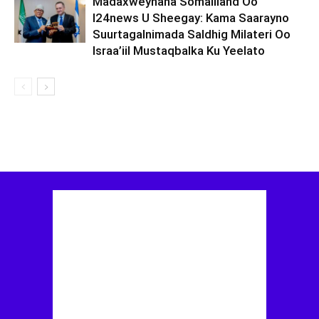
Madaxweynaha Somaliland Oo
I24news U Sheegay: Kama Saarayno
Suurtagalnimada Saldhig Milateri Oo
Israa’iil Mustaqbalka Ku Yeelato