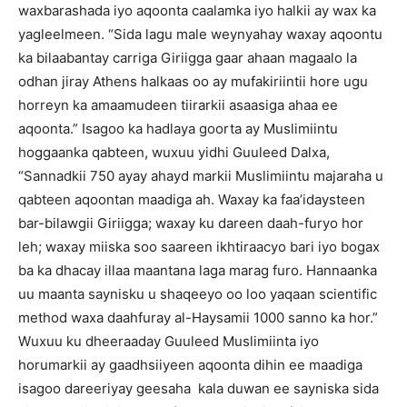
waxbarashada iyo aqoonta caalamka iyo halkii ay wax ka
yagleelmeen. “Sida lagu male weynyahay waxay aqoontu
ka bilaabantay carriga Giriigga gaar ahaan magaalo la
odhan jiray Athens halkaas oo ay mufakiriintii hore ugu
horreyn ka amaamudeen tiirarkii asaasiga ahaa ee
aqoonta.” Isagoo ka hadlaya goorta ay Muslimiintu
hoggaanka qabteen, wuxuu yidhi Guuleed Dalxa,
“Sannadkii 750 ayay ahayd markii Muslimiintu majaraha u
qabteen aqoontan maadiga ah. Waxay ka faa’idaysteen
bar-bilawgii Giriigga; waxay ku dareen daah-furyo hor
leh; waxay miiska soo saareen ikhtiraacyo bari iyo bogax
ba ka dhacay illaa maantana laga marag furo. Hannaanka
uu maanta saynisku u shaqeeyo oo loo yaqaan scientific
method waxa daahfuray al-Haysamii 1000 sanno ka hor.”
Wuxuu ku dheeraaday Guuleed Muslimiinta iyo
horumarkii ay gaadhsiiyeen aqoonta dihin ee maadiga
isagoo dareeriyay geesaha kala duwan ee sayniska sida