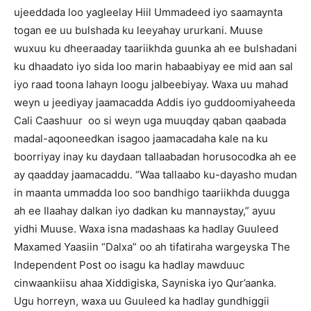
ujeeddada loo yagleelay Hiil Ummadeed iyo saamaynta
togan ee uu bulshada ku leeyahay ururkani. Muuse
wuxuu ku dheeraaday taariikhda guunka ah ee bulshadani
ku dhaadato iyo sida loo marin habaabiyay ee mid aan sal
iyo raad toona lahayn loogu jalbeebiyay. Waxa uu mahad
weyn u jeediyay jaamacadda Addis iyo guddoomiyaheeda
Cali Caashuur oo si weyn uga muuqday qaban qaabada
madal-aqooneedkan isagoo jaamacadaha kale na ku
boorriyay inay ku daydaan tallaabadan horusocodka ah ee
ay qaadday jaamacaddu. “Waa tallaabo ku-dayasho mudan
in maanta ummadda loo soo bandhigo taariikhda duugga
ah ee Ilaahay dalkan iyo dadkan ku mannaystay,” ayuu
yidhi Muuse. Waxa isna madashaas ka hadlay Guuleed
Maxamed Yaasiin “Dalxa” oo ah tifatiraha wargeyska The
Independent Post oo isagu ka hadlay mawduuc
cinwaankiisu ahaa Xiddigiska, Sayniska iyo Qur’aanka.
Ugu horreyn, waxa uu Guuleed ka hadlay gundhiggii