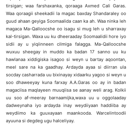
tirsigan; waa farshaxanka, qoraaga Axmed Cali Garas.
Waa qoraagii sheekadii la magac baxday Shandaraley oo
guud ahaan geyiga Soomaalida caan ka ah. Waa ninka leh
magaca Ma-Qalloocshe oo isagu si mug leh u sharraxay
kal-tirsigan. Waxa uu ku dheeraaday Soomaalidii hore iyo
sidii ay u yiqiinneen cilmiga falagga. Ma-Qalloocshe
wuxuu sheegay in muddo ka badan 17 sanno uu ku
hawlanaa xiddigiska isagoo si weyn u bartay aqoontan,
meel sare na ka gaadhay. Ardayda ayaa si diirran ula
socday casharrada uu bixinayay xidaarku yagoo si weyn u
soo dhaweeyay kuna farxay A.A.Garas oo ay in badan
magaciisa maqlayeen muuqiisa se aanay weli arag. Kolkii
uu soo af-meeray barnaamijka,waxa uu u oggolaaday
dadweynaha iyo ardayda inay weydiiyaan haddiiba ay
weydiimo ka guuxayaan maankooda. Warcelintoodii
ayuuna si degdeg ugu halceliyay.