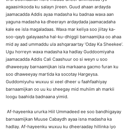
agaasinkooda ku salayn jireen. Guud ahaan ardayda
jaamacadda Addis ayaa madasha ku badnaa waxa aan
yaguna madasha ka dheerayn ardaydada jaamacadaha
kale ee isla magaladaas. Waxa mar keliya soo jiitay ka-
soo-qayb galayaasha hal-ku-dhiggii barnaamijka oo ahaa
mid ay aad ummaddu ula ashqaraartay ‘Oday Ka Sheekee’.
Ugu horreyn waxa madasha ka hadlay Guddoomiyaha
jaamacadda Addis Cali Caashuur oo si weyn u soo
dhaweeyay barnaamijkan isla markaana gacmo furan ku
soo dhaweeyay martida ka socotay Hargeysa.
Guddomiyuhu wuxuu si xeel dheer u faahfaahiyay
barnaamijkan oo uu ku sheegay mid muhiim ah markii
loogu baahida badnaana yimid.
Af-hayeenka ururka Hiil Ummadeed ee soo bandhigayay
barnaamijkan Muuse Cabaydh ayaa isna madasha ka
hadlay. Af-hayeenku wuxuu ku dheeraaday hillinka iyo