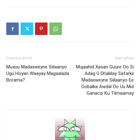
Previous article
Next article
Muxuu Madaxweyne Siilaanyo
Mujaahid Xasan Guure Oo Si
Ugu Hoyan Waayay Magaalada
Adag U Dhaliilay Safarkii
Borama?
Madaxweyne Siilaanyo Ee
Gobalka Awdal Oo Uu Mid
Ganacsi Ku Tilmaamay