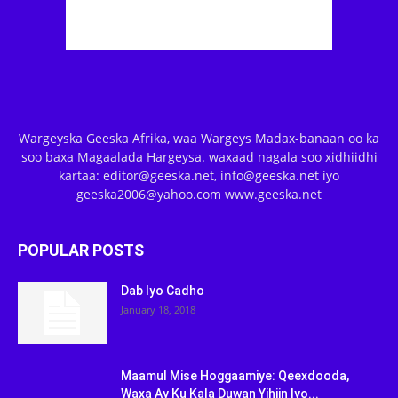
Wargeyska Geeska Afrika, waa Wargeys Madax-banaan oo ka
soo baxa Magaalada Hargeysa. waxaad nagala soo xidhiidhi
kartaa: editor@geeska.net, info@geeska.net iyo
geeska2006@yahoo.com www.geeska.net
POPULAR POSTS
Dab Iyo Cadho
January 18, 2018
Maamul Mise Hoggaamiye: Qeexdooda,
Waxa Ay Ku Kala Duwan Yihiin Iyo...