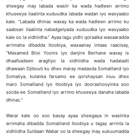
sheegay inay labada wasiir ka wada hadleen arrimo
khuseeya ilaalinta xuduudka labada wadan iyo waxyaabo
kale. “Labada dhinac waxay ka wada hadleen arrimo ku
saabsan ilaalinta nabadgelyada xuduudka iyo waxyaabo
kale oo la xidhiidha.” Ayaa lagu yidhi qoraalka wasaaradda
arrimaha dibadda Itoobiya, waxaanay intaas raacisay,
“Maxamed Biixi Yoonis iyo danjire Berhane waxay is
dhaafsadeen aragtiyo la xidhiidha wada hadaladii
dhawaan Djibouti ku dhex maray madaxda Somaliland iyo
Somaliya, kulanka farsamo ee qorshaysan inuu dhex
maro Somaliland iyo Itoobiya iyo doorashooyinka soo
socda ee Somaliland iyo arrimo khuseeya danaha labada
dhinac.”
Warar kale oo soo baxay ayaa sheegaya in wasiirka
arrimaha dibadda Somaliland Itoobiya u tagay arrinta la
xidhiidha Suldaan Wabar oo la sheegay inay xukuumadda