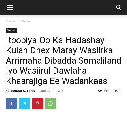
Home
Warar
Warar
Itoobiya Oo Ka Hadashay
Kulan Dhex Maray Wasiirka
Arrimaha Dibadda Somaliland
Iyo Wasiirul Dawlaha
Khaarajiga Ee Wadankaas
By
Jamaal A. Yonis
-
January 17, 2015
734
0