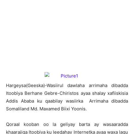
H
argeysa(Geeska)-Wasiirul dawlaha arrimaha dibadda
Itoobiya Berhane Gebre-Chiristos ayaa shalay xafiiskisia
Addis Ababa ku qaabilay wasiirka Arrimaha dibadda
Somaliland Md. Maxamed Biixi Yoonis.
Qoraal kooban oo la geliyay barta ay wasaaradda
khaarajiga Itoobiya ku leedahay Internetka ayaa waxa lagu