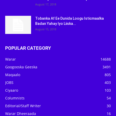
August 17, 2018
Tobanka Af Ee Dunida Loogu Isticmaalka
Badan Yahay Iyo Liiska...
August 15, 2018
POPULAR CATEGORY
Warar
14688
Googooska Geeska
3491
Maqaalo
805
JOBS
403
Ciyaaro
103
Columnists
54
Editorial/Staff Writer
30
Warar Dheeraada
16